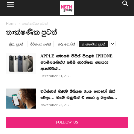
Home
තාක්ෂණික පුවත්
තාක්ෂණික පුවත්
ක්‍රීඩා පුවත්
ජීවිතයට යමක්
තරු ගොසිප්
තාක්ෂණික පුවත්
APPLE සමාගම විසින් සියලුම IPHONE
පරිශීලකයින්ට හදිසි ආරක්ෂක අනතුරු
ඇඟවීමක්…
December 31, 2025
වට්ස්ඇප් ගිණුම් බිලියන 3.5ක ෆොටෝ ලීක්
වෙලා… ඔබේ ගිණුමත් ඒ අතර ද බලන්න…
November 22, 2025
FOLLOW US