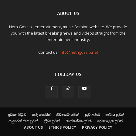
ABOUT US
Neth Gossip , entertainment, music fashion website. We provide
you with the latest breaking news and videos straight from the
entertainment industry.
Contact us:
info@nethgossip.net
FOLLOW US
ප්‍රධාන පිටුව
තරු ගොසිප්
ජීවිතයට යමක්
සුව අරණ
දේශිය පුවත්
සයුරෙන් එහා පුවත්
ක්‍රීඩා පුවත්
තාක්ෂණික පුවත්
දේශපාලන පුවත්
ABOUT US
ETHICS POLICY
PRIVACY POLICY