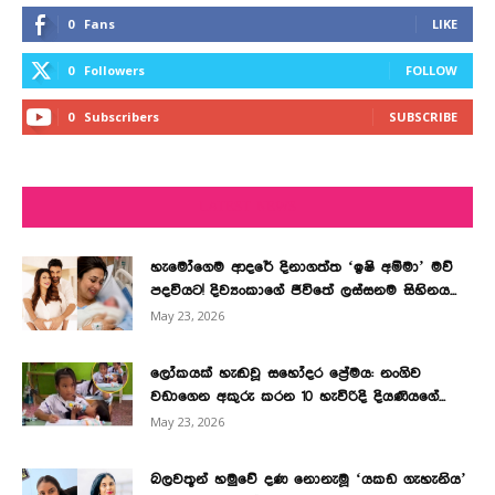
0
Fans
LIKE
0
Followers
FOLLOW
0
Subscribers
SUBSCRIBE
LATEST NEWS
හැමෝගෙම ආදරේ දිනාගත්ත ‘ඉෂි අම්මා’ මව්
පදවියට! දිව්‍යංකාගේ ජීවිතේ ලස්සනම සිහිනය...
May 23, 2026
ලෝකයක් හැඬවූ සහෝදර ප්‍රේමය: නංගිව
වඩාගෙන අකුරු කරන 10 හැවිරිදි දියණියගේ...
May 23, 2026
බලවතූන් හමුවේ දණ නොනැමූ ‘යකඩ ගැහැනිය’