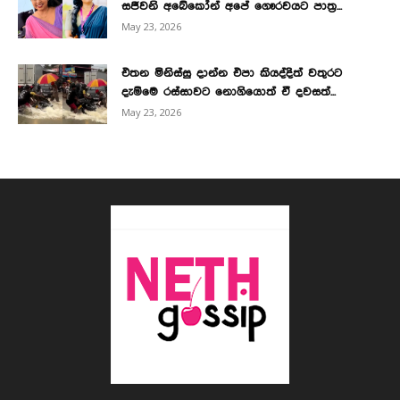
සජීවනි අබේකෝන් අපේ ගෞරවයට පාත්‍ර...
May 23, 2026
එතන මිනිස්සු දාන්න එපා කියද්දිත් වතුරට
දැම්මෙ රස්සාවට නොගියොත් ඒ දවසත්...
May 23, 2026