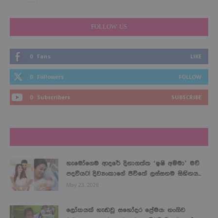
FOLLOW US
0
Fans
LIKE
0
Followers
FOLLOW
0
Subscribers
SUBSCRIBE
LATEST NEWS
හැමෝගෙම ආදරේ දිනාගත්ත ‘ඉෂි අම්මා’ මව්
පදවියට! දිව්‍යංකාගේ ජීවිතේ ලස්සනම සිහිනය...
May 23, 2026
ලෝකයක් හැඬවූ සහෝදර ප්‍රේමය: නංගිව