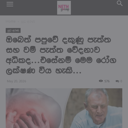
Home
සුව අරණ
සුව අරණ
ඔබෙත් පපුවේ දකුණු පැත්ත
සහ වම් පැත්ත වේදනාව
අධිකද…එසේනම් මෙම රෝග
ලක්ෂණ විය හැකි…
May 20, 2026
576
0