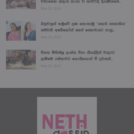
වඩාගෙන අකුරු කරන 10 හැවිරිදි දියණියගේ...
May 23, 2026
බලවතූන් හමුවේ දණ නොනැමූ ‘යකඩ ගැහැනිය’
සජීවනි අබේකෝන් අපේ ගෞරවයට පාත්‍ර...
May 23, 2026
එතන මිනිස්සු දාන්න එපා කියද්දිත් වතුරට
දැම්මෙ රස්සාවට නොගියොත් ඒ දවසත්...
May 23, 2026