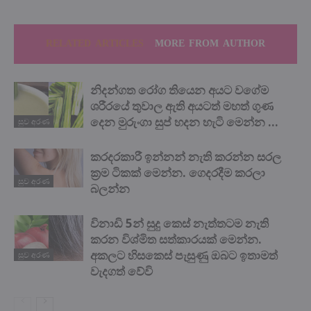
RELATED ARTICLES
MORE FROM AUTHOR
නිදන්ගත රෝග තියෙන අයට වගේම
ශරීරයේ තුවාල ඇති අයටත් මහත් ගුණ
දෙන මුරුංගා සුප් හදන හැටි මෙන්න …
සුව අරණ
කරදරකාරී ඉන්නන් නැති කරන්න සරල
ක්‍රම ටිකක් මෙන්න. ගෙදරදීම කරලා
සුව අරණ
බලන්න
විනාඩි 5න් සුදු කෙස් නැත්තටම නැති
කරන විශ්මිත සත්කාරයක් මෙන්න.
අකලට හිසකෙස් පැසුණු ඔබට ඉතාමත්
සුව අරණ
වැදගත් වේවි