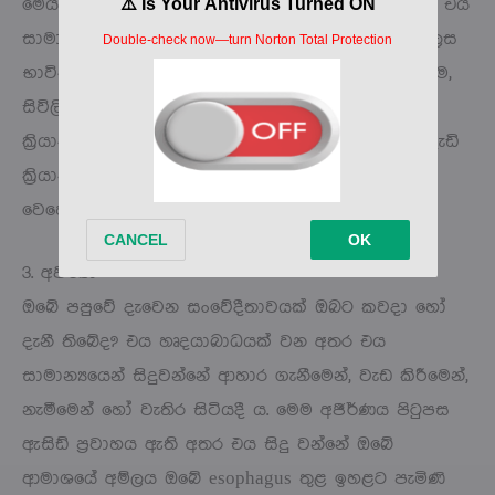
මෙය ද දෙපැත්තේ පපුවේ වේදනාවට පොදු හේතුවකි. එය
සාමාන්‍යයෙන් සිදුවන්නේ පපුවේ මාංශ පේශි අධික ලෙස
භාවිතා කිරීම හෝ ඕනෑම කම්පනයකි. ක්‍රීඩා, දර කැපීම,
සිවිලිමක් පින්තාරු කිරීම හෝ වෙනත් වෙහෙසකර
ක්‍රියාකාරකම් වැනි ශරීරයේ ඉහළ කොටස සම්බන්ධ දැඩි
ක්‍රියාකාරකම් වලදී පපුවේ මාංශ පේශි සාමාන්‍යයෙන්
වෙහෙසට පත් වේ.
3. අජීර්ණ
ඔබේ පපුවේ දැවෙන සංවේදීතාවයක් ඔබට කවදා හෝ
දැනී තිබේද? එය හෘදයාබාධයක් වන අතර එය
සාමාන්‍යයෙන් සිදුවන්නේ ආහාර ගැනීමෙන්, වැඩ කිරීමෙන්,
නැමීමෙන් හෝ වැතිර සිටියදී ය. මෙම අජීර්ණය පිටුපස
ඇසිඩ් ප්‍රවාහය ඇති අතර එය සිදු වන්නේ ඔබේ
ආමාශයේ අම්ලය ඔබේ esophagus තුළ ඉහළට පැමිණි