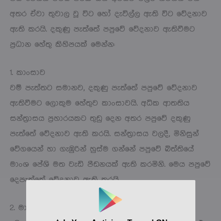
අතර ඒවා තුවාල වූ විට හෝ දැවිල්ල ඇති විට වේදනාව
ඇති කරයි. දකුණු පැත්තේ පපුවේ වේදනාව ඇතිවීමට
ප්‍රධාන හේතු කිහිපයක් මෙන්න:
1. කාංසාව
වම් පැත්තට සමානව, දකුණු පැත්තේ පපුවේ වේදනාව
ඇතිවීමට ලොකුම හේතුව කාංසාවයි. අධික ආතතිය
සන්ත්‍රාසය ප්‍රහාරයකට තුඩු දෙන අතර පපුවේ දකුණු
පැත්තේ වේදනාව ඇති කරයි. සන්ත්‍රාසය වලදී, මිනිසුන්
වේගයෙන් හා ගැඹුරින් හුස්ම ගන්නේ පපුවේ බිත්තියේ
මාංශ පේශි මත වැඩි පීඩනයක් ඇති කරමිනි. මෙය පපුවේ
දෙපැත්තේ වේදනාව ඇති කරයි.
2. මාංශ පේශි ආතතිය