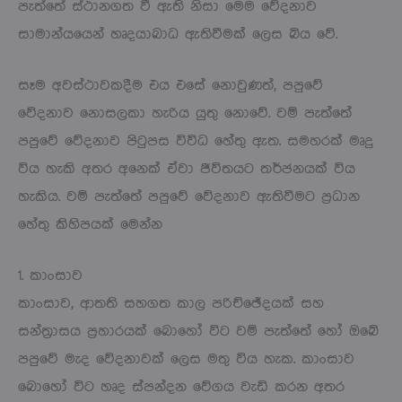
පැත්තේ ස්ථානගත වී ඇති නිසා මෙම වේදනාව
සාමාන්යයෙන් හෘදයාබාධ ඇතිවීමක් ලෙස බිය වේ.
සෑම අවස්ථාවකදීම එය එසේ නොවුණත්, පපුවේ
වේදනාව නොසලකා හැරිය යුතු නොවේ. වම් පැත්තේ
පපුවේ වේදනාව පිටුපස විවිධ හේතු ඇත. සමහරක් මෘදු
විය හැකි අතර අනෙක් ඒවා ජීවිතයට තර්ජනයක් විය
හැකිය. වම් පැත්තේ පපුවේ වේදනාව ඇතිවීමට ප්‍රධාන
හේතු කිහිපයක් මෙන්න
1. කාංසාව
කාංසාව, ආතති සහගත කාල පරිච්ඡේදයක් සහ
සන්ත්‍රාසය ප්‍රහාරයක් බොහෝ විට වම් පැත්තේ හෝ ඔබේ
පපුවේ මැද වේදනාවක් ලෙස මතු විය හැක. කාංසාව
බොහෝ විට හෘද ස්පන්දන වේගය වැඩි කරන අතර