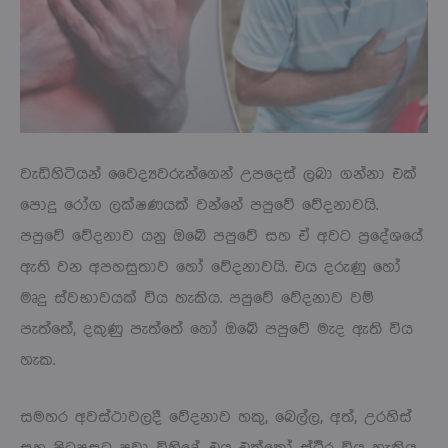
වැඩිහිටියන් වෛද්‍යවරුන්ගෙන් උපදෙස් ලබා ගන්නා එක්
පොදු රෝග ලක්ෂණයක් වන්නේ පපුවේ වේදනාවයි.
පපුවේ වේදනාව යනු ඔබේ පපුවේ සහ ඒ අවට ප්‍රදේශයේ
ඇති වන අපහසුතාව හෝ වේදනාවයි. එය දරුණු හෝ
මෘදු ස්වභාවයක් විය හැකිය. පපුවේ වේදනාව වම්
පැත්තේ, දකුණු පැත්තේ හෝ ඔබේ පපුවේ මැද ඇති විය
හැක.
සමහර අවස්ථාවලදී වේදනාව හකු, බෙල්ල, අත්, උරහිස්