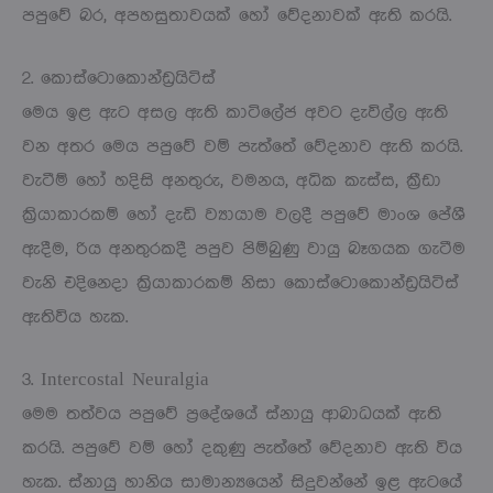
පපුවේ බර, අපහසුතාවයක් හෝ වේදනාවක් ඇති කරයි.
2. කොස්ටොකොන්ඩ්‍රයිටිස්
මෙය ඉළ ඇට අසල ඇති කාටිලේජ අවට දැවිල්ල ඇති
වන අතර මෙය පපුවේ වම් පැත්තේ වේදනාව ඇති කරයි.
වැටීම් හෝ හදිසි අනතුරු, වමනය, අධික කැස්ස, ක්‍රීඩා
ක්‍රියාකාරකම් හෝ දැඩි ව්‍යායාම වලදී පපුවේ මාංශ පේශී
ඇදීම, රිය අනතුරකදී පපුව පිම්බුණු වායු බෑගයක ගැටීම
වැනි එදිනෙදා ක්‍රියාකාරකම් නිසා කොස්ටොකොන්ඩ්‍රයිටිස්
ඇතිවිය හැක.
3. Intercostal Neuralgia
මෙම තත්වය පපුවේ ප්‍රදේශයේ ස්නායු ආබාධයක් ඇති
කරයි. පපුවේ වම් හෝ දකුණු පැත්තේ වේදනාව ඇති විය
හැක. ස්නායු හානිය සාමාන්‍යයෙන් සිදුවන්නේ ඉළ ඇටයේ