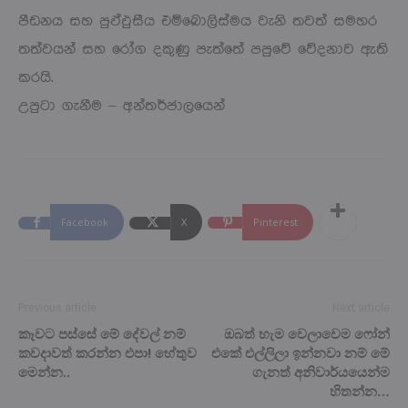
පීඩනය සහ පුඵ්ඵුසීය එම්බොලිස්මය වැනි තවත් සමහර
තත්වයන් සහ රෝග දකුණු පැත්තේ පපුවේ වේදනාව ඇති
කරයි.
උපුටා ගැනීම – අන්තර්ජාලයෙන්
Facebook
X
Pinterest
Previous article
Next article
කෑවට පස්සේ මේ දේවල් නම්
ඔබත් හැම වෙලාවෙම ෆෝන්
කවදාවත් කරන්න එපා! හේතුව
එකේ එල්ලිලා ඉන්නවා නම් මේ
මෙන්න..
ගැනත් අනිවාර්යයෙන්ම
හිතන්න…