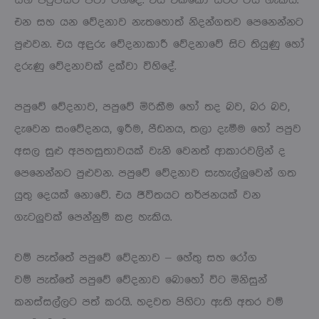
සහ පිටුපසට පවා විහිදේ. එය එක්කෝ ස්ථීර විය හැකිය.
එන සහ යන වේදනාව නැතහොත් නිදන්ගතව පෙනෙන්නට
පුළුවන. එය අඳුරු වේදනාකාරී වේදනාවේ සිට තියුණු හෝ
දරුණු වේදනාවක් දක්වා විහිදේ.
පපුවේ වේදනාව, පපුවේ මිරිකීම හෝ තද බව, බර බව,
දැවෙන සංවේදනය, ඉරීම, පීඩනය, තලා දැමීම හෝ පපුව
අසල සුළු අපහසුතාවයක් වැනි වෙනත් ආකාරවලින් ද
පෙනෙන්නට පුළුවන. පපුවේ වේදනාව සැහැල්ලුවෙන් ගත
යුතු දෙයක් නොවේ. එය ජීවිතයට තර්ජනයක් වන
ගැටලුවක් පෙන්නුම් කළ හැකිය.
වම් පැත්තේ පපුවේ වේදනාව – හේතු සහ රෝග
වම් පැත්තේ පපුවේ වේදනාව බොහෝ විට මිනිසුන්
කනස්සල්ලට පත් කරයි. හදවත පිහිටා ඇති අතර වම්