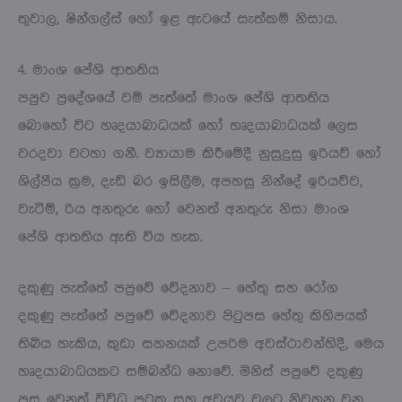
තුවාල, ෂින්ගල්ස් හෝ ඉළ ඇටයේ සැත්කම් නිසාය.
4. මාංශ පේශි ආතතිය
පපුව ප්‍රදේශයේ වම් පැත්තේ මාංශ පේශි ආතතිය
බොහෝ විට හෘදයාබාධයක් හෝ හෘදයාබාධයක් ලෙස
වරදවා වටහා ගනී. ව්‍යායාම කිරීමේදී නුසුදුසු ඉරියව් හෝ
ශිල්පීය ක්‍රම, දැඩි බර ඉසිලීම, අපහසු නින්දේ ඉරියව්ව,
වැටීම්, රිය අනතුරු හෝ වෙනත් අනතුරු නිසා මාංශ
පේශි ආතතිය ඇති විය හැක.
දකුණු පැත්තේ පපුවේ වේදනාව – හේතු සහ රෝග
දකුණු පැත්තේ පපුවේ වේදනාව පිටුපස හේතු කිහිපයක්
තිබිය හැකිය, කුඩා සහනයක් උපරිම අවස්ථාවන්හිදී, මෙය
හෘදයාබාධයකට සම්බන්ධ නොවේ. මිනිස් පපුවේ දකුණු
පස වෙනත් විවිධ පටක සහ අවයව වලට නිවහන වන