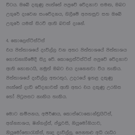
විටය. ඔබේ දකුණු පැත්තේ පපුවේ වේදනාව සමඟ, ඔබට
උගුරේ දැවෙන සංවේදනය, ගිලීමේ අපහසුව සහ ඔබේ
උගුරේ යමක් සිරවී ඇති බවක් දැනේ.
4. කොලෙස්ටිස්ටිස්
එය පිත්තාශයේ දැවිල්ල වන අතර පිත්තාශයේ පිත්තාශය
ගොඩනැගීමේදී සිදු වේ. කොලෙස්ටිස්ටිස් පපුවේ වේදනාව
ඇති නොකරයි, නමුත් ඔබට එය දැනෙනවා විය හැකිය.
පිත්තාශයේ දැවිල්ල අතරතුර, උදරයේ ඉහළ දකුණු
පැත්තේ දැඩි වේදනාවක් ඇති අතර එය දකුණු උරහිස
හෝ පිටුපසට නැඟිය හැකිය.
මොට කම්පනය, අජීර්ණය, කොස්ටොකොන්ඩ්‍රයිටිස්,
අග්න්‍යාශය, ෂින්ගල්ස්, ප්ලූරිසි, නියුමෝනියාව,
නියුමෝතොරැක්ස්, හෘද දැවිල්ල, පෙනහළු අධි රුධිර