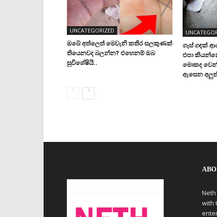
UNCATEGORIZED
UNCATEGOR
ඔබේ අත්ලෙත් මෙවැනි කතිර සලකුණක්
ගෑස් ගඳක් 
තියෙනවද බලන්න? එහෙනම් ඔබ
එපා කියන්
සුවිශේෂියි..
මොකද වෙන්
ඇසෙන අලුත්
ABO
Neth
with 
ente