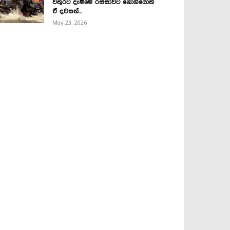
වතුරට දැම්මෙ රස්සාවට නොගියොත්
ඒ දවසත්...
May 23, 2026