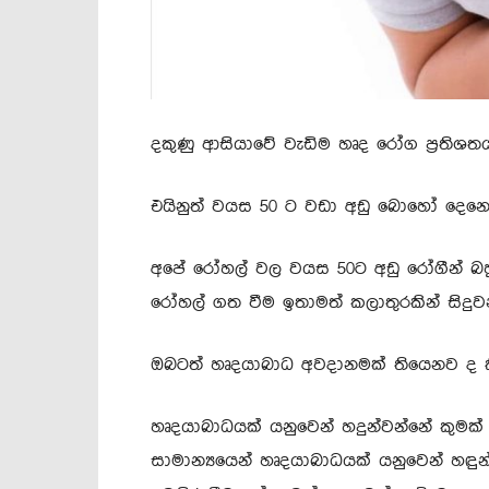
දකුණු ආසියාවේ වැඩිම හෘද රෝග ප්‍රතිශත
එයිනුත් වයස 50 ට වඩා අඩු බොහෝ දෙනෙ
අපේ රෝහල් වල වයස 50ට අඩු රෝගීන් බහු
රෝහල් ගත වීම ඉතාමත් කලාතුරකින් සිදුව
ඔබටත් හෘදයාබාධ අවදානමක් තියෙනව ද ක
හෘදයාබාධයක් යනුවෙන් හදුන්වන්නේ කුමක්
සාමාන්‍යයෙන් හෘදයාබාධයක් යනුවෙන් හඳ