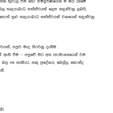
ේශී තුවාල වීම හෝ සම්පුර්ණයෙන් ම මිය යෑමේ
රබල හෘදයාබාධ තත්ත්වයක් ලෙස හඳුන්වනු ලබයි.
වහොත් සුළු හෘදයාබාධ තත්ත්වයක් වශයෙන් හඳුන්වනු
වයක්, පපුව මැද හිරවනු දැනීම
් ඇති වීම – පපුවේ සිට අත (සාමාන්‍යයෙන් වම
 පෑ හැකිය.), හකු ප්‍රදේශය, බෙල්ල, කොන්ද
්.
).