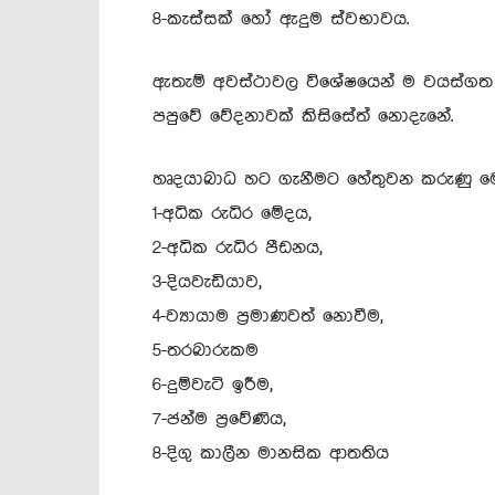
8-කැස්සක් හෝ ඇදුම ස්වභාවය.
ඇතැම් අවස්ථාවල විශේෂයෙන් ම වයස්ගත 
පපුවේ වේදනාවක් කිසිසේත් නොදැනේ.
හෘදයාබාධ හට ගැනීමට හේතුවන කරුණු 
1-අධික රුධිර මේදය,
2-අධික රුධිර පීඩනය,
3-දියවැඩියාව,
4-ව්‍යායාම ප්‍රමාණවත් නොවීම,
5-තරබාරුකම
6-දුම්වැටි ඉරීම,
7-ජන්ම ප්‍රවේණිය,
8-දිගු කාලීන මානසික ආතතිය