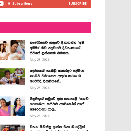
0
Subscribers
SUBSCRIBE
LATEST NEWS
හැමෝගෙම ආදරේ දිනාගත්ත ‘ඉෂි
අම්මා’ මව් පදවියට! දිව්‍යංකාගේ
ජීවිතේ ලස්සනම සිහිනය...
May 23, 2026
ලෝකයක් හැඬවූ සහෝදර ප්‍රේමය:
නංගිව වඩාගෙන අකුරු කරන 10
හැවිරිදි දියණියගේ...
May 23, 2026
බලවතූන් හමුවේ දණ නොනැමූ ‘යකඩ
ගැහැනිය’ සජීවනි අබේකෝන් අපේ
ගෞරවයට පාත්‍ර...
May 23, 2026
එතන මිනිස්සු දාන්න එපා කියද්දිත්