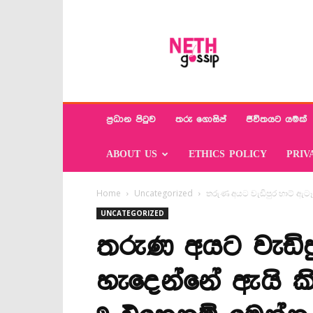
Neth
Gossip
ප්‍රධාන පිටුව
තරු ගොසිප්
ජීවිතයට යමක්
ABOUT US
ETHICS POLICY
PRIV
Home
Uncategorized
තරුණ අයට වැඩිපුර හාට් ඇටෑ
UNCATEGORIZED
තරුණ අයට වැඩිප
හැදෙන්නේ ඇයි ක