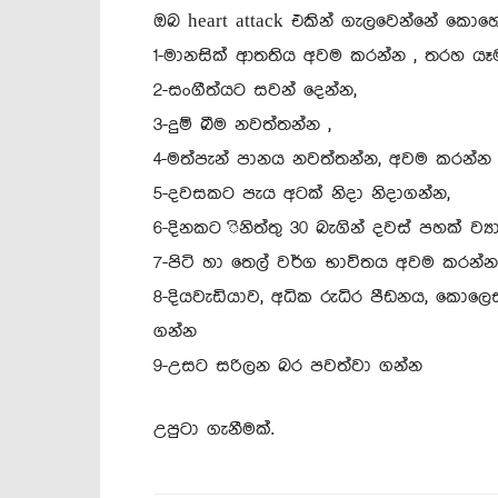
ඔබ heart attack එකින් ගැලවෙන්නේ කො
1-මානසික් ආතතිය අවම කරන්න , තරහ යෑම
2-සංගීත්යට සවන් දෙන්න,
3-දුම් බීම නවත්තන්න ,
4-මත්පැන් පානය නවත්තන්න, අවම කරන්න
5-දවසකට පැය අටක් නිදා නිදාගන්න,
6-දිනකට ිනිත්තු 30 බැගින් දවස් පහක් ව්‍
7-පිටි හා තෙල් වර්ග භාවිතය අවම කරන්න
8-දියවැඩියාව, අධික රුධිර පීඩනය, කොලෙස්
ගන්න
9-උසට සරිලන බර පවත්වා ගන්න
උපුටා ගැනීමක්.