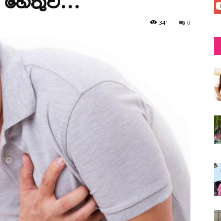
න හේතුව…
341
0