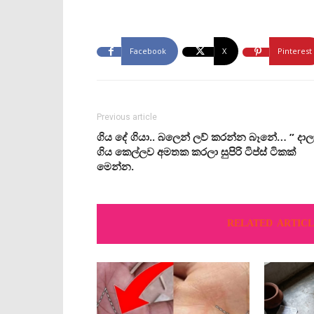
Facebook
X
Pinterest
Previous article
ගිය දේ ගියා.. බලෙන් ලව් කරන්න බෑනේ… ” දාල
ගිය කෙල්ලව අමතක කරලා සුපිරි ටිප්ස් ටිකක්
මෙන්න.
RELATED ARTICL