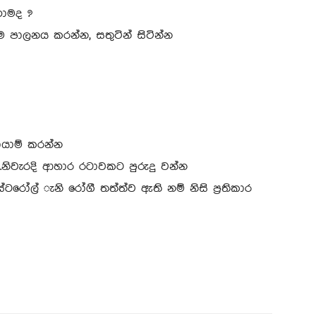
හොමද ?
 පාලනය කරන්න, සතුටින් සිටින්න
යායාම් කරන්න
.නිවැරදි ආහාර රටාවකට පුරුදු වන්න
ටරෝල් ැනි රෝගී තත්ත්ව ඇති නම් නිසි ප්‍රතිකාර