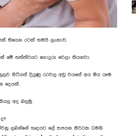
යක් තියෙන රටක් තමයි ලංකාව.
ක් මේ තත්ත්වයට ගොදුරු වෙලා තියනවා.
ලව සිටියත් දියුණු රටවල අඩු වයසේ අය මිය යෑම
න දෙයක්.
ියල අද බලමු.
 ද?
ුන්වනු ලබන්නේ හෘදයට ලේ සපයන කිරිටක ධමනි