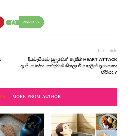
WhatsApp
Next article
ා
දියවැඩියාව සුලුවෙන් තැකීම HEART ATTACK
ඇති වෙන්න හේතුවක් කියලා මීට කලින් දැනගෙන
හිටියද ?
ES
MORE FROM AUTHOR