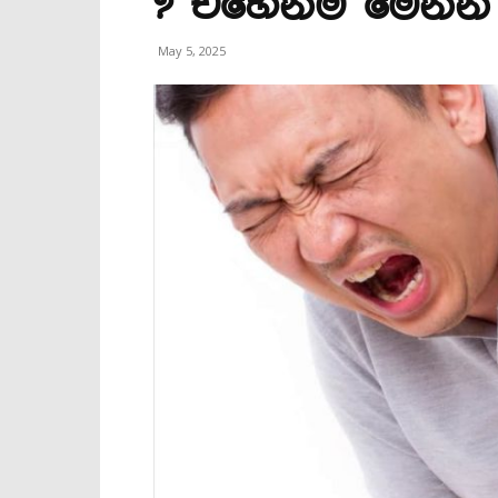
? එහෙනම් මෙන්
May 5, 2025