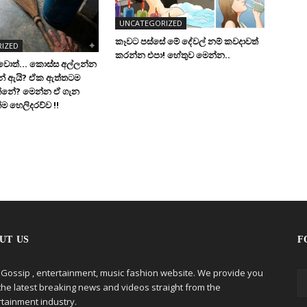
UNCATEGORIZED
කෑවට පස්සේ මේ දේවල් නම් කවදාවත්
IZED
කරන්න එපා! හේතුව මෙන්න..
ආවොත්… කොස්ස අල්ලන්න
නේ ඇයි? ඒක ඇත්තටම
නේ? මෙන්න ඒ ගැන
ම හෙලිදරව්ව !!
UT US
F
 Gossip , entertainment, music fashion website. We provide you
the latest breaking news and videos straight from the
rtainment industry.