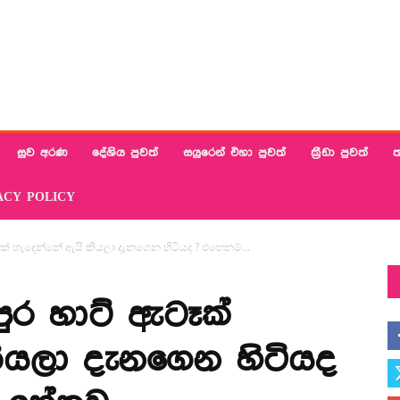
සුව අරණ
දේශිය පුවත්
සයුරෙන් එහා පුවත්
ක්‍රීඩා පුවත්
ත
ACY POLICY
ක් හැදෙන්නේ ඇයි කියලා දැනගෙන හිටියද ? එහෙනම්...
ුර හාට් ඇටෑක්
ියලා දැනගෙන හිටියද