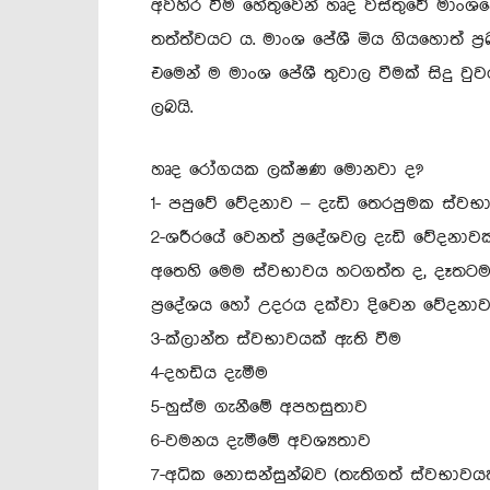
අවහිර වීම හේතුවෙන් හෘද වස්තුවේ මාංශප
තත්ත්වයට ය. මාංශ පේශී මිය ගියහොත් ප්‍
එමෙන් ම මාංශ පේශී තුවාල වීමක් සිදු වු
ලබයි.
හෘද රෝගයක ලක්ෂණ මොනවා ද?
1- පපුවේ වේදනාව – දැඩි තෙරපුමක ස්වභා
2-ශරීරයේ වෙනත් ප්‍රදේශවල දැඩි වේදනාවක
අතෙහි මෙම ස්වභාවය හටගත්ත ද, දෑතටම බල
ප්‍රදේශය හෝ උදරය දක්වා දිවෙන වේදනාවක
3-ක්ලාන්ත ස්වභාවයක් ඇති වීම
4-දහඩිය දැමීම
5-හුස්ම ගැනීමේ අපහසුතාව
6-වමනය දැමීමේ අවශ්‍යතාව
7-අධික නොසන්සුන්බව (තැතිගත් ස්වභාවයක්