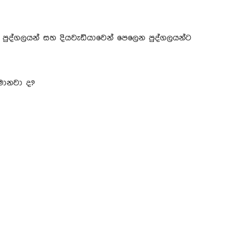
පුද්ගලයන් සහ දියවැඩියාවෙන් පෙලෙන පුද්ගලයන්ට
මොනවා ද?