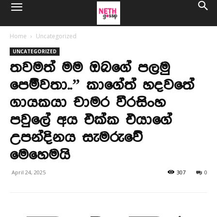
Home
Uncategorized
UNCATEGORIZED
තවමත් මම ඔබගේ පලමු
පෙම්වතා..” කාගේත් හදවතේ
ගායකයා චාමර වීරසිංහ
පවුලේ අය එක්ක එයාගේ
උපන්දිනය සැමරුවේ
මෙහෙමයි
April 24, 2025
307
0