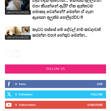
ගෑස් ගඳක් ආවොත්… කොස්ස අල්ලන්න
එපා කියන්නේ ඇයි? ඒක ඇත්තටම
මොකද වෙන්නේ? මෙන්න ඒ ගැන
UNCATEGORIZED
ඇසෙන අලුත්ම හෙලිදරව්ව !!
කෑවට පස්සේ මේ දේවල් නම් කවදාවත්
කරන්න එපා! හේතුව මෙන්න..
UNCATEGORIZED
FOLLOW US
0
Fans
LIKE
0
Followers
FOLLOW
0
Subscribers
SUBSCRIBE