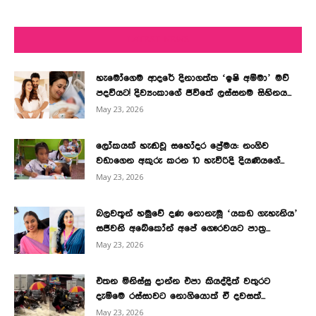
LATEST NEWS
හැමෝගෙම ආදරේ දිනාගත්ත ‘ඉෂි අම්මා’ මව්
පදවියට! දිව්‍යංකාගේ ජීවිතේ ලස්සනම සිහිනය...
May 23, 2026
ලෝකයක් හැඬවූ සහෝදර ප්‍රේමය: නංගිව
වඩාගෙන අකුරු කරන 10 හැවිරිදි දියණියගේ...
May 23, 2026
බලවතූන් හමුවේ දණ නොනැමූ ‘යකඩ ගැහැනිය’
සජීවනි අබේකෝන් අපේ ගෞරවයට පාත්‍ර...
May 23, 2026
එතන මිනිස්සු දාන්න එපා කියද්දිත් වතුරට
දැම්මෙ රස්සාවට නොගියොත් ඒ දවසත්...
May 23, 2026