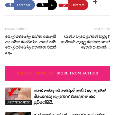
Facebook
X
Pinterest
Previous article
Next article
පොල් සම්බෝල කන්න අකමැති
ඩෑන්ට වැඩේ දුන්නේ කවුද ?
අය මේක කියවන්න. ආයේ නම්
කංජිපානි ඇතුලු කිහිපදෙනෙක්
පොල් සම්බෝල නොකන එකක්
ගැනම සැකයක්…
නැ..
RELATED ARTICLES
MORE FROM AUTHOR
ඔබේ අත්ලෙත් මෙවැනි කතිර සලකුණක්
තියෙනවද බලන්න? එහෙනම් ඔබ
සුවිශේෂියි..
UNCATEGORIZED