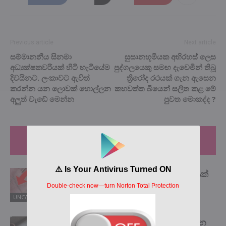
Previous article
Next article
සම්මානනීය සිනමා
සුසානභූමියක අභිරහස් ලෙස
අධ්‍යක්ෂකවරියක් හිටි හැටියේම
පුද්ගලයෙකු සමඟ දැවෙමින් තිබූ
දිවයිනට. ලංකාවට ඇවිත්
ත්‍රිරෝද රථයක් ගැන ඇසෙන
කරන්න යන ලොවක් හොල්ලන
කහවත්ත බියෙන් සලිත කළ මේ
අලුත් වැඩේ මෙන්න
පුවත මොකද්ද ?
RELATED ARTICLES
MORE FROM AUTHOR
ඔබේ අත්ලෙත් මෙවැනි කතිර සලකුණක්
තියෙනවද බලන්න? එහෙනම් ඔබ
සුවිශේෂියි..
UNCATEGORIZED
ගෑස් ගඳක් ආවොත්… කොස්ස අල්ලන්න