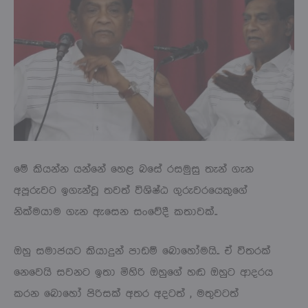
මේ කියන්න යන්නේ හෙළ බසේ රසමුසු තැන් ගැන
අපූරුවට ඉගැන්වූ තවත් විශිෂ්ඨ ගුරුවරයෙකුගේ
නික්මයාම ගැන ඇසෙන සංවේදී කතාවක්..
ඔහු සමාජයට කියාදුන් පාඩම් බොහෝමයි.. ඒ විතරක්
නෙවෙයි සවනට ඉතා මිහිරි ඔහුගේ හඬ ඔහුට ආදරය
කරන බොහෝ පිරිසක් අතර අදටත් , මතුවටත්