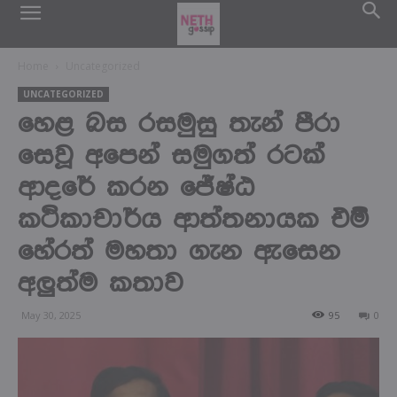
Home
Uncategorized
UNCATEGORIZED
හෙළ බස රසමුසු තැන් පීරා
සෙවූ අපෙන් සමුගත් රටක්
ආදරේ කරන ජේෂ්ඨ
කථිකාචාර්ය ආත්තනායක එම්
හේරත් මහතා ගැන ඇසෙන
අලුත්ම කතාව
May 30, 2025
95
0