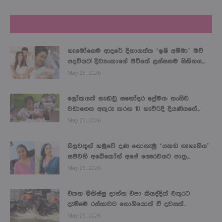
LATEST NEWS
හැමෝගෙම ආදරේ දිනාගත්ත ‘ඉෂි අම්මා’ මව්
පදවියට! දිව්‍යංකාගේ ජීවිතේ ලස්සනම සිහිනය...
May 23, 2026
ලෝකයක් හැඬවූ සහෝදර ප්‍රේමය: නංගිව
වඩාගෙන අකුරු කරන 10 හැවිරිදි දියණියගේ...
May 23, 2026
බලවතූන් හමුවේ දණ නොනැමූ ‘යකඩ ගැහැනිය’
සජීවනි අබේකෝන් අපේ ගෞරවයට පාත්‍ර...
May 23, 2026
එතන මිනිස්සු දාන්න එපා කියද්දිත් වතුරට
දැම්මෙ රස්සාවට නොගියොත් ඒ දවසත්...
May 23, 2026