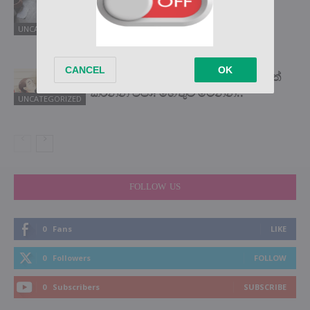
එපා කියන්නේ ඇයි? ඒක ඇත්තටම
මොකද වෙන්නේ? මෙන්න ඒ ගැන
UNCATEGORIZED
ඇසෙන අලුත්ම හෙලිදරව්ව !!
කෑවට පස්සේ මේ දේවල් නම් කවදාවත්
කරන්න එපා! හේතුව මෙන්න..
UNCATEGORIZED
FOLLOW US
0
Fans
LIKE
0
Followers
FOLLOW
0
Subscribers
SUBSCRIBE