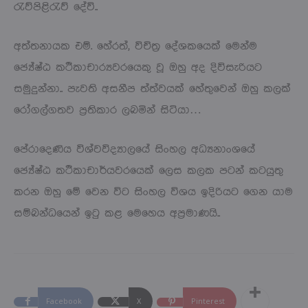
රැව්පිළිරැව් දේවි..
අත්තනායක එම්. හේරත්, විචිත්‍ර දේශකයෙක් මෙන්ම
ජ්‍යේෂ්ඨ කථිකාචාර්‍යවරයෙකු වූ ඔහු අද දිවිසැරියට
සමුදුන්නා.. පැවති අසනීප ත්ත්වයක් හේතුවෙන් ඔහු කලක්
රෝගල්ගතව ප්‍රතිකාර ලබමින් සිටියා…
පේරාදෙණිය විශ්වවිද්‍යාලයේ සිංහල අධ්‍යනාංශයේ
ජ්‍යේෂ්ඨ කථිකාචාර්යවරයෙක් ලෙස කලක පටන් කටයුතු
කරන ඔහු මේ වෙන විට සිංහල විශය ඉදිරියට ගෙන යාම
සම්බන්ධයෙන් ඉටු කළ මෙහෙය අප්‍රමාණයි..
Facebook
X
Pinterest