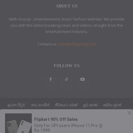
ABOUT US
Neth Gossip , entertainment, music fashion website. We provide
you with the latest breaking news and videos straight from the
entertainment industry.
Contact us:
info@nethgossip.net
FOLLOW US
ප්‍රධාන පිටුව
තරු ගොසිප්
ජීවිතයට යමක්
සුව අරණ
දේශිය පුවත්
සයුරෙන් එහා පුවත්
ක්‍රීඩා පුවත්
තාක්ෂණික පුවත්
දේශපාලන පුවත්
ABOUT US
ETHICS POLICY
PRIVACY POLICY
© Neth Gossip News Theme by Design Host Master Web LLC