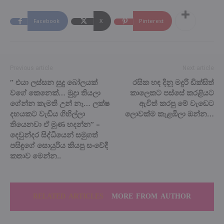
Facebook
X
Pinterest
Previous article
Next article
” එයා ලස්සන සුදු බෝලයක්
රසික හඳ දිනූ මදුරි ඩික්සිත්
වගේ කෙනෙක්… මුද්‍රා තියලා
කාලෙකට පස්සේ කරළියට
ගේන්න කැමති උන් නෑ… ලක්ෂ
ඇවිත් කරපු මේ වැඩෙට
දහයකට වැඩිය ගිහිල්ලා
ලොවක්ම කැළඹිලා ඔන්න…
තියෙනවා ඒ මූණ හදන්න” –
දෙවුන්දර සිද්ධියෙන් සමුගත්
පසිඳුගේ සොයුරිය කියපු සංවේදී
කතාව මෙන්න..
RELATED ARTICLES
MORE FROM AUTHOR