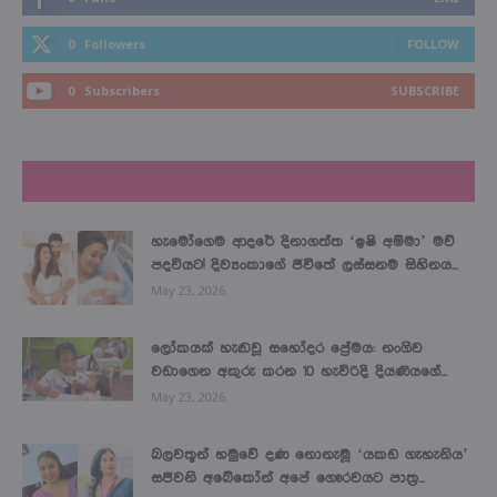
0
Followers
FOLLOW
0
Subscribers
SUBSCRIBE
LATEST NEWS
හැමෝගෙම ආදරේ දිනාගත්ත ‘ඉෂි අම්මා’ මව්
පදවියට! දිව්‍යංකාගේ ජීවිතේ ලස්සනම සිහිනය...
May 23, 2026
ලෝකයක් හැඬවූ සහෝදර ප්‍රේමය: නංගිව
වඩාගෙන අකුරු කරන 10 හැවිරිදි දියණියගේ...
May 23, 2026
බලවතූන් හමුවේ දණ නොනැමූ ‘යකඩ ගැහැනිය’
සජීවනි අබේකෝන් අපේ ගෞරවයට පාත්‍ර...