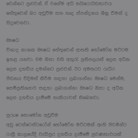
වෙන්නට පුළුවන්. ඒ වගේම අධි තයිරොයිඩතාවය
හේතුවෙන් බර අඩුවීම සහ හෘද ස්පන්දනය ශීඝ්‍ර වීමක් ද
සිදුවෙනවා.
ඖෂධ
විශාද නාශක ඖෂධ හේතුවෙන් ආතති හෝමෝන මට්ටම
ඉහළ යනවා. එම නිසා එහි අතුරැ ප්‍රතිපලයක් ලෙස අධික
ලෙස දහඩිය දමන්නට පුළුවන්. ඊට අමතරව රුධිර
පීඩනය විදිමත් කිරීම සඳහා ලබාගන්නා ඖෂධ මෙන්ම,
සෙම්ප්‍රතිශ්‍යාව සඳහා ලබාගන්නා ඖෂධ නිසා ද අධික
ලෙස දහඩිය දැමීමේ හැකියාවක් තිබෙනවා.
පුරුෂ හොමෝන අඩුවීම
අඩු ටෙස්ටෙස්ටරෝන් හෝමෝන මට්ටමක් ඇති පිරිමින්ට
රාත්‍රී කාලයේදී වැඩිපුර දහඩිය දැමීමේ ප්‍රවණතාවයක්