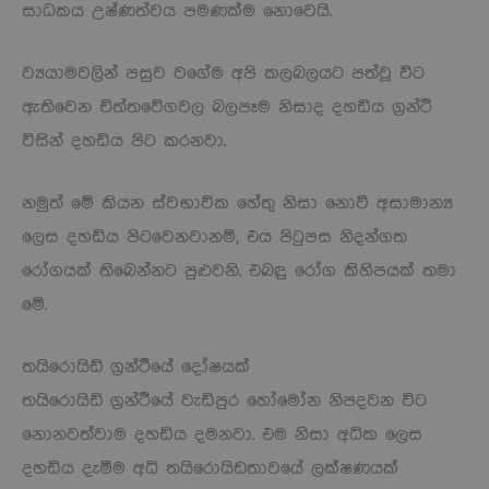
සාධකය උෂ්ණත්වය පමණක්ම නොවෙයි.
ව්‍යයාමවලින් පසුව වගේම අපි කලබලයට පත්වූ විට
ඇතිවෙන චිත්තවේගවල බලපෑම නිසාද දහඩිය ග්‍රන්ථි
විසින් දහඩිය පිට කරනවා.
නමුත් මේ කියන ස්වභාවික හේතු නිසා නොවී අසාමාන්‍ය
ලෙස දහඩිය පිටවෙනවානම්, එය පිටුපස නිදන්ගත
රෝගයක් තිබෙන්නට පුළුවනි. එබඳු රෝග කිහිපයක් තමා
මේ.
තයිරොයිඩ් ග්‍රන්ථීයේ දෝෂයක්
තයිරොයිඩ් ග්‍රන්ථියේ වැඩිපුර හෝමෝන නිපදවන විට
නොනවත්වාම දහඩිය දමනවා. එම නිසා අධික ලෙස
දහඩිය දැමීම අධි තයිරොයිඩතාවයේ ලක්ෂණයක්