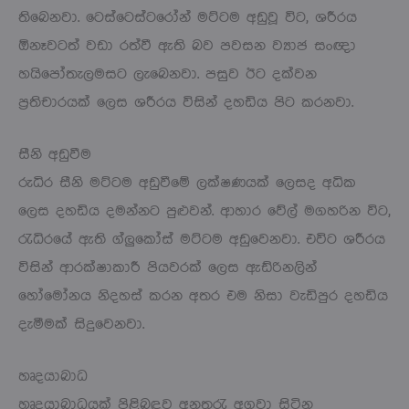
තිබෙනවා. ටෙස්ටෙස්ටරෝන් මට්ටම අඩුවූ විට, ශරීරය
ඕනෑවටත් වඩා රත්වී ඇති බව පවසන ව්‍යාජ සංඥා
හයිපෝතැලමසට ලැබෙනවා. පසුව ඊට දක්වන
ප්‍රතිචාරයක් ලෙස ශරීරය විසින් දහඩිය පිට කරනවා.
සීනි අඩුවීම
රුධිර සීනි මට්ටම අඩුවීමේ ලක්ෂණයක් ලෙසද අධික
ලෙස දහඩිය දමන්නට පුළුවන්. ආහාර වේල් මගහරින විට,
රැධිරයේ ඇති ග්ලුකෝස් මට්ටම අඩුවෙනවා. එවිට ශරීරය
විසින් ආරක්ෂාකාරී පියවරක් ලෙස ඇඩ්රිනලින්
හෝමෝනය නිදහස් කරන අතර එම නිසා වැඩිපුර දහඩිය
දැමීමක් සිදුවෙනවා.
හෘදයාබාධ
හෘදයාබාධයක් පිළිබඳව අනතුරැ අගවා සිටින