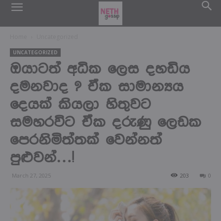
Home
Uncategorized
UNCATEGORIZED
ඔයාටත් අධික ලෙස දහඩිය
දමනවාද ? ඒක සාමාන්‍යය
දෙයක් කියලා හිතුවට
සමහරවිට ඒක දරුණු ලෙඩක
පෙරනිමිත්තක් වෙන්නත්
පුළුවන්…!
March 27, 2025
203
0