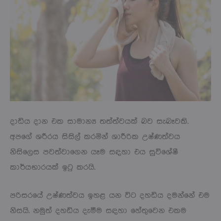
දාඩිය දාන එක සාමාන්‍ය තත්ත්වයක් බව සැබෑවකි.
අපගේ ශරීරය සිසිල් කරමින් ශාරීරික උෂ්ණත්වය
නිසිලෙස පවත්වාගෙන යෑම සඳහා එය සුවිශේෂී
කාර්යභාරයක් ඉටු කරයි.
පරිසරයේ උෂ්ණත්වය ඉහළ යන විට දහඩිය දමන්නේ එම
නිසයි. නමුත් දහඩිය දැමීම සඳහා හේතුවෙන එකම