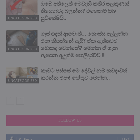
ඔබේ අත්ලෙත් මෙවැනි කතිර සලකුණක්
තියෙනවද බලන්න? එහෙනම් ඔබ
සුවිශේෂියි..
UNCATEGORIZED
ගෑස් ගඳක් ආවොත්… කොස්ස අල්ලන්න
එපා කියන්නේ ඇයි? ඒක ඇත්තටම
මොකද වෙන්නේ? මෙන්න ඒ ගැන
UNCATEGORIZED
ඇසෙන අලුත්ම හෙලිදරව්ව !!
කෑවට පස්සේ මේ දේවල් නම් කවදාවත්
කරන්න එපා! හේතුව මෙන්න..
UNCATEGORIZED
FOLLOW US
0
Fans
LIKE