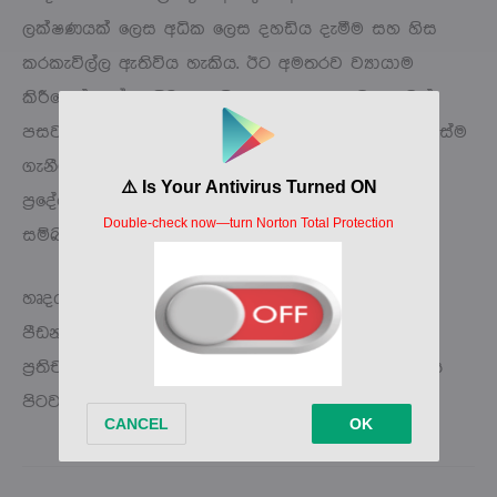
ලක්ෂණයක් ලෙස අධික ලෙස දහඩිය දැමීම සහ හිස
කරකැවිල්ල ඇතිවිය හැකිය. ඊට අමතරව ව්‍යායාම
කිරීමෙන් හෝ ඇවිදීම වැනි වෙහෙස දෙන ක්‍රියාවකින්
පසවත් පපුවේ වේදනාවක් ද ඇතිවෙන්නට පුළුවන්. හුස්ම
ගැනීමට අපහසුවීම, හකුපාඩා, බාහු සහ පසු පස
ප්‍රදේශය දක්වා පැතිරී යන පපුවේ වේදනාව ඒ හා
සම්බන්ධ වී පවතින අනෙකුත් ලක්ෂණයි.
හෘදයාබාධයක් ඇති විට හෘද ස්පන්දනයේ සහ රැධිර
පීඩනයේ තීව්‍ර අඩුවීමක් සිදුවෙනවා. ඊට දක්වන
ප්‍රතිචාරයක් ලෙස තමයි ශරීරයෙන් අධික ලෙස දහඩිය
පිටවන්නේ.