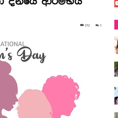
්තා දිනයේ ආරම්භය
212
0