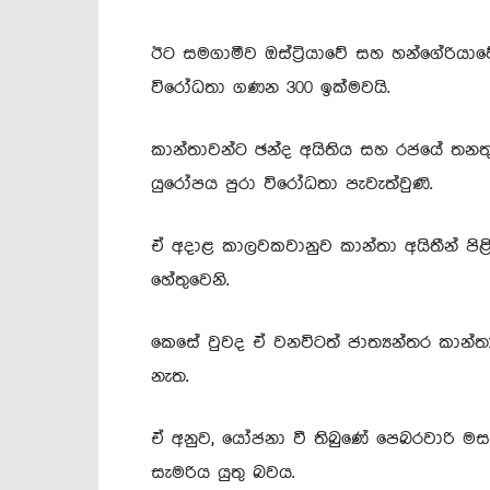
ඊට සමගාමීව ඔස්ට්‍රියාවේ සහ හන්ගේරියාව
විරෝධතා ගණන 300 ඉක්මවයි.
කාන්තාවන්ට ඡන්ද අයිතිය සහ රජයේ තනතු
යුරෝපය පුරා විරෝධතා පැවැත්වුණි.
ඒ අදාළ කාලවකවානුව කාන්තා අයිතීන් පි
හේතුවෙනි.
කෙසේ වුවද ඒ වනවිටත් ජාත්‍යන්තර කාන්තා
නැත.
ඒ අනුව, යෝජනා වී තිබුණේ පෙබරවාරි මස
සැමරිය යුතු බවය.