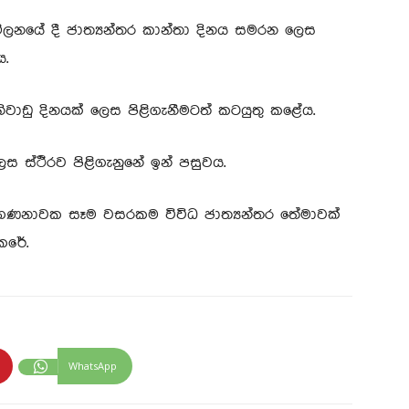
මේලනයේ දී ජාත්‍යන්තර කාන්තා දිනය සමරන ලෙස
ය.
නිවාඩු දිනයක් ලෙස පිළිගැනීමටත් කටයුතු කළේය.
ෙස ස්ථිරව පිළිගැනුනේ ඉන් පසුවය.
් ගණනාවක සෑම වසරකම විවිධ ජාත්‍යන්තර තේමාවක්
කරේ.
WhatsApp