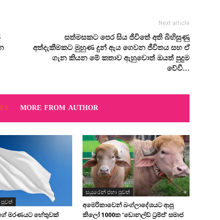
Next article
්
සත්මසකට පෙර සිය ජිවිතේ අති බිහිසුණු
න
අත්දැකීමකට මුහුණ දුන් ඇය ගෙවන ජීවිතය සහ ඒ
ගැන කියන මේ කතාව ඇහුවොත් ඔයත් පුදුම
වේවී…
ES
MORE FROM AUTHOR
සයුරෙන් එහා පුවත්
පුවත්
අමෙරිකාවෙන් බංග්ලාදේශයට ආපු
කිලෝ 1000ක ‘ඩොනල්ඩ් ට්‍රම්ප්’ සමාජ
ගේ මරණයට හේතුවක්