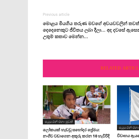
Previous article
මොළය මියගිය තරුණ මවගේ අවයවවලින් තවත
දෙදෙනෙකුට ජීවිතය ලබා දීලා… අද දවසේ ඇසෙ
උතුම් කතාව මෙන්න…
RELATED ARTICL
සයුරෙන් එහා පුවත්
සයුරෙන් එහා 
ලෝකයක් හැඬවූ සහෝදර ප්‍රේමය:
විවාහය ඇය
නංගිව වඩාගෙන අකුරු කරන 10 හැවිරිදි