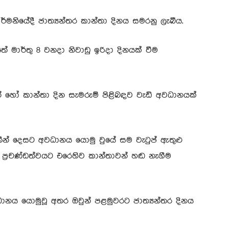
්මනියේදී ජාත්‍යන්තර කාන්තා දිනය සමරනු ලැබීය.
 මාර්තු 8 වනදා නිවාඩු ඉරිදා දිනයක් වීම
් හෝ කාන්තා දින සැමරුම් පිළිබඳව වැඩි අවධානයක්
ීන් දෙසට අවධානය යොමු වුයේ සම වැටුප් ඇතුළු
 ප්‍රචණ්ඩත්වයට එරෙහිව කාන්තාවන් හඬ නැගීම
ධානය යොමුවූ අතර ඔවුන් පළමුවරට ජාත්‍යන්තර දිනය