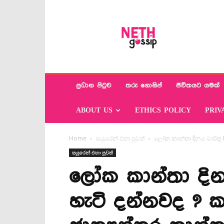
Neth
Gossip
ප්‍රධාන පිටුව
තරු ගොසිප්
ජීවිතයට යමක්
ABOUT US
ETHICS POLICY
PRIV
Home
සයුරෙන් එහා පුවත්
ලෝක කාන්තා දිනය මාර්තු 8
සයුරෙන් එහා පුවත්
ලෝක කාන්තා දින
හැටි දන්නවද ? ක