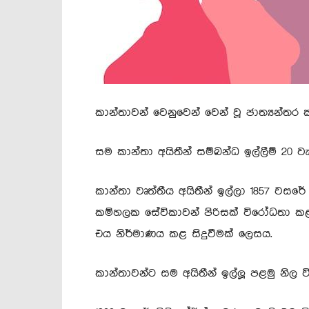
කාන්තාවන් වෙනුවෙන් වෙන් වූ ජාත්‍යන්තර ක
සම කාන්තා අයිතීන් සම්බන්ධ ඉල්ලීම් 20 ව
කාන්තා වෘත්තීය අයිතීන් ඉල්ලා 1857 වසරේ
කම්හලක සේවිකාවන් පිරිසක් විරෝධතා ක
එය නිර්මාණය කළ සිදුවීමක් ලෙසය.
කාන්තාවන්ට සම අයිතීන් ඉල්ලූ පළමු නිල 