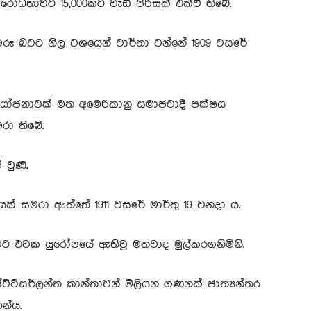
රෝධතාවට 15,000කට වැඩි පිරිසක් එක්වී තිබේ.
රූ බවට නිල වශයෙන් වාර්තා වන්නේ 1909 වසරේ
ේ යෝජනාවක් මත අමෙරිකානු සමාජවාදී පක්ෂය
රා තිබේ.
වුණි.
යක් සමරා ඇත්තේ 1911 වසරේ මාර්තු 19 වනදා ය.
බවට එවක යුරෝපයේ ඇතිවූ මතවාද මුල්කරගනිමිනි.
හ ස්විට්සර්ලන්ත කාන්තාවන් මිලියන ගණනක් ජාත්‍යන්තර
න්ය.