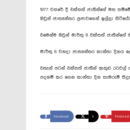
1977 වසරේ දී එක්සත් ජාතීන්ගේ මහ සම්
ඔවුන් ජාත්‍යන්තර ප්‍රජාවගෙන් ඉල්ලා සිටියේ
එමෙන්ම ඔවුන් මාර්තු 8 එක්සත් ජාතීන්ගේ 
මාර්තු 8 වනදා ජාත්‍යන්තර කාන්තා දිනය ල
එතැන් පටන් එක්සත් ජාතීන් ඇතුළු රටවල
පදනම් කර ගෙන කාන්තා දින සැමරුම් සිදු
Facebook
X
Pinterest