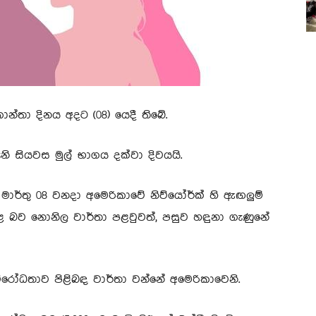
ාන්තා දිනය අදට (08) යෙදී තිබේ.
ැනි සියවස මුල් භාගය දක්වා දිවයයි.
 මාර්තු 08 වනදා අමෙරිකාවේ නිව්යෝර්ක් හි ඇඟලුම්
ළ බව නොනිල වාර්තා පළවුවත්, පසුව හඳුනා ගැණුනේ
විරෝධතාව පිළිබඳ වාර්තා වන්නේ අමෙරිකාවෙනි.