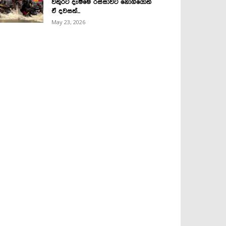
වතුරට දැම්මෙ රස්සාවට නොගියොත්
ඒ දවසත්...
May 23, 2026