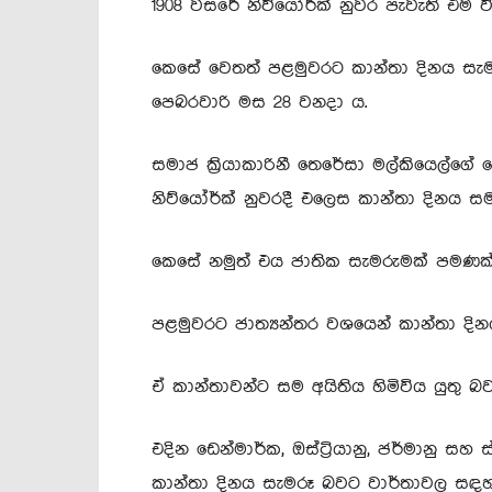
1908 වසරේ නිව්යෝර්ක් නුවර පැවැති එම වි
කෙසේ වෙතත් පළමුවරට කාන්තා දිනය සැම
පෙබරවාරි මස 28 වනදා ය.
සමාජ ක්‍රියාකාරිනී තෙරේසා මල්කියෙල්ග
නිව්යෝර්ක් නුවරදී එලෙස කාන්තා දිනය සම
කෙසේ නමුත් එය ජාතික සැමරුමක් පමණක් 
පළමුවරට ජාත්‍යන්තර වශයෙන් කාන්තා දින
ඒ කාන්තාවන්ට සම අයිතිය හිමිවිය යුතු 
එදින ඩෙන්මාර්ක, ඔස්ට්‍රියානු, ජර්මානු ස
කාන්තා දිනය සැමරූ බවට වාර්තාවල සඳහ