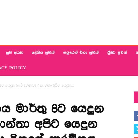
සුව අරණ
දේශිය පුවත්
සයුරෙන් එහා පුවත්
ක්‍රීඩා පුවත්
ත
ACY POLICY
ට යෙදුන හැටි දන්නවද ? කාන්තා අපිට යෙදුන...
ය මාර්තු 8ට යෙදුන
ාන්තා අපිට යෙදුන