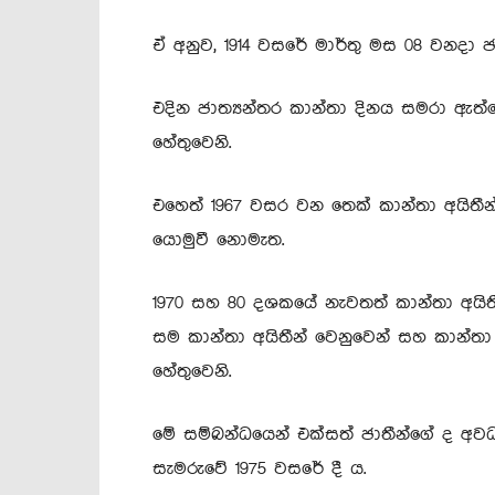
ඒ අනුව, 1914 වසරේ මාර්තු මස 08 වනදා ජර
එදින ජාත්‍යන්තර කාන්තා දිනය සමරා ඇත්තේ
හේතුවෙනි.
එහෙත් 1967 වසර වන තෙක් කාන්තා අයිතීන
යොමුවී නොමැත.
1970 සහ 80 දශකයේ නැවතත් කාන්තා අයිත
සම කාන්තා අයිතීන් වෙනුවෙන් සහ කාන්තා
හේතුවෙනි.
මේ සම්බන්ධයෙන් එක්සත් ජාතීන්ගේ ද අව
සැමරුවේ 1975 වසරේ දී ය.