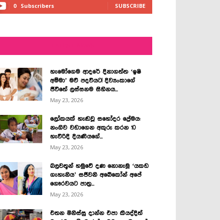
0
Subscribers
SUBSCRIBE
LATEST NEWS
හැමෝගෙම ආදරේ දිනාගත්ත ‘ඉෂි
අම්මා’ මව් පදවියට! දිව්‍යංකාගේ
ජීවිතේ ලස්සනම සිහිනය...
May 23, 2026
ලෝකයක් හැඬවූ සහෝදර ප්‍රේමය:
නංගිව වඩාගෙන අකුරු කරන 10
හැවිරිදි දියණියගේ...
May 23, 2026
බලවතූන් හමුවේ දණ නොනැමූ ‘යකඩ
ගැහැනිය’ සජීවනි අබේකෝන් අපේ
ගෞරවයට පාත්‍ර...
May 23, 2026
එතන මිනිස්සු දාන්න එපා කියද්දිත්