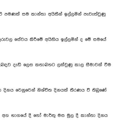
ේ පමණක් සම කාන්තා අයිතීන් ඉල්ලමින් පැවැත්වුණු
රුවල සේවය කිරීමේ අයිතිය ඉල්ලමින් ද මේ සමයේ
ළිබඳව දැඩි ලෙස කතාබහට ලක්වුණු කාල සීමාවක් වීම
 දිනය වෙනුවෙන් නිශ්චිත දිනයක් තීරණය වී තිබුණේ
 අග භාගයේ දී හෝ මාර්තු මස මුල දී කාන්තා දිනය