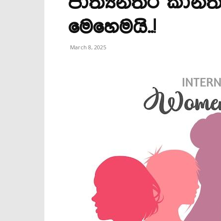
ජාත්‍යන්තර කාන
මෙහෙමයි..!
March 8, 2025