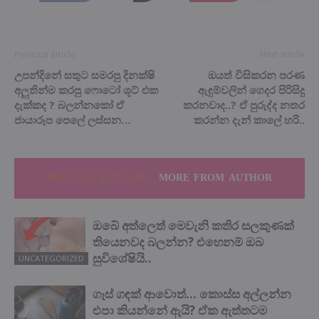
Previous article
Next article
උපන්දිනේ සතුට සමරපු දිනක්ෂි
ඔයත් විසිකරන පරණ
අලුතින්ම කරපු ෆොටෝ ශූට් එක
ඇඳුම්වලින් ගෙදර පිරිසිදු
දැක්කද ? බලන්නකෝ ඒ
කරනවාද..? ඒ පුරුද්ද නතර
ජායාරූප පෙලේ ලස්සන…
කරන්න දැන් කාලේ හරි..
RELATED ARTICLES
MORE FROM AUTHOR
ඔබේ අත්ලෙත් මෙවැනි කතිර සලකුණක්
තියෙනවද බලන්න? එහෙනම් ඔබ
සුවිශේෂියි..
UNCATEGORIZED
ගෑස් ගඳක් ආවොත්… කොස්ස අල්ලන්න
එපා කියන්නේ ඇයි? ඒක ඇත්තටම