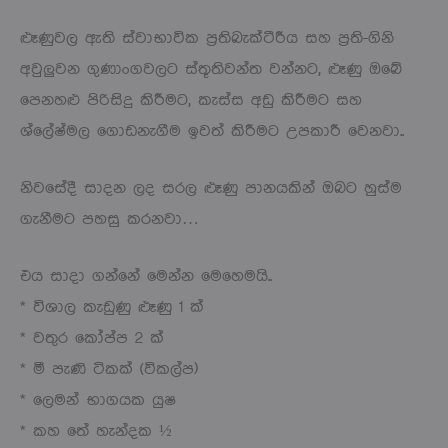
ළූණුවල ඇති ස්වාභාවික ප්‍රතිබැක්ටීරීය සහ ප්‍රති-ගිනි
අවුලුවන ගුණාංගවලට ස්තූතිවන්ත වන්නට, ළූණු ඔබේ
පෙනහළු පිරිසිදු කිරීමට, කැස්ස අඩු කිරීමට සහ
ශ්ලේෂ්මල ගොඩනැගීම ඉවත් කිරීමට උපකාරී වෙනවා..
නිවසේදී සාදන ලද සරල ළූණු පානයකින් ඔබට හුස්ම
ගැනීමට පහසු කරනවා…
එය සාදා ගන්නේ මෙන්න මෙහෙමයි..
* විශාල කැඩුණු ළූණු 1 ක්
* වතුර කෝප්ප 2 ක්
* මී පැණි ටිකක් (විකල්ප)
* ලෙමන් භාගයක යුෂ
* කහ තේ හැන්දක ½