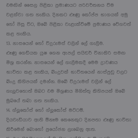
එමඟින් සෛල පිළිකා ප්‍රමාණයට පරිවර්තනය වීම
වළක්වා ගත හැකිය. දිනකට ළූණු කෝප්ප භාගයක් අමු
හෝ පිසූ විට, ඔබේ පිළිකා වැළැක්වීමේ ප්‍රමාණය වේගවත්
කළ හැකිය.
13. නාසයෙන් හෝ විදුරුමස් වලින් ලේ ගැලීම.
ළූණු ගෙඩියක යුෂ ගෙන ඇපල් සයිඩර් විනාකිරි සමඟ
මිශ්‍ර කරන්න. නාසයෙන් ලේ ගැලීමකදී මෙම ද්‍රාවණය
භාවිතා කළ හැකිය, බිංදුවක් භාවිතයෙන් නාස්පුඩු වලට
බිංදු කිහිපයක් දමන්න. ඔබේ විදුරුමස් වලින් ලේ
ගැලුවහොත් ඔබට එම මිශ්‍රණය මිනිත්තු කිහිපයක් ඔබේ
මුඛයේ තබා ගත හැකිය.
14. ග්ලූකෝස් හෝ ග්ලූකෝස් මට්ටම්.
දියවැඩියාව ඇති ඕනෑම කෙනෙකුට දිනපතා ළූණු භාවිතා
කිරීමෙන් බොහෝ ප්‍රයෝජන ලැබෙනු ඇත.