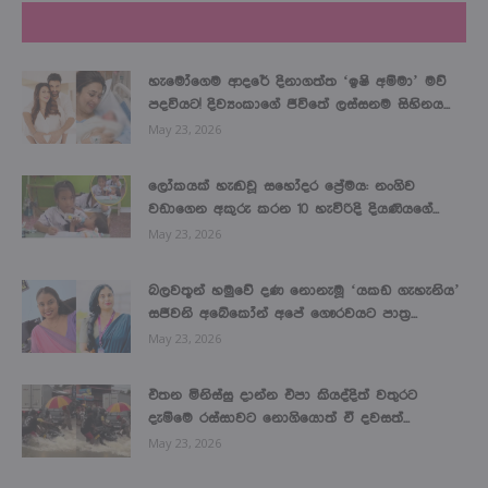
LATEST NEWS
හැමෝගෙම ආදරේ දිනාගත්ත ‘ඉෂි අම්මා’ මව්
පදවියට! දිව්‍යංකාගේ ජීවිතේ ලස්සනම සිහිනය...
May 23, 2026
ලෝකයක් හැඬවූ සහෝදර ප්‍රේමය: නංගිව
වඩාගෙන අකුරු කරන 10 හැවිරිදි දියණියගේ...
May 23, 2026
බලවතූන් හමුවේ දණ නොනැමූ ‘යකඩ ගැහැනිය’
සජීවනි අබේකෝන් අපේ ගෞරවයට පාත්‍ර...
May 23, 2026
එතන මිනිස්සු දාන්න එපා කියද්දිත් වතුරට
දැම්මෙ රස්සාවට නොගියොත් ඒ දවසත්...
May 23, 2026