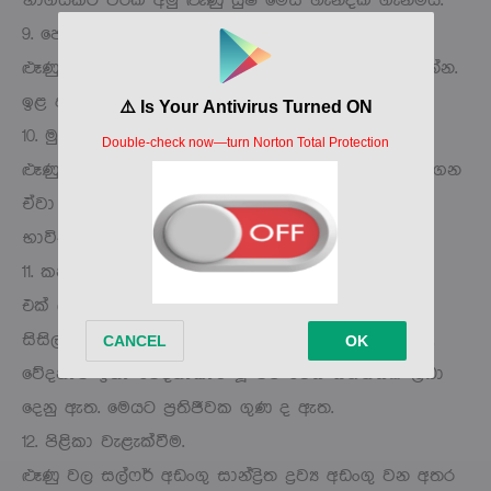
භාගයකට වරක් අමු ළූණු යුෂ මේස හැන්දක් ගැනීමයි.
9. පෙනහළු ආසාදනය වීමට.
ළූණු තම්බා, පොඩි කර රෙදි ස්ථර දෙකක් අතර තබන්න.
ඉළ ඇටයේ පැය 2 ක් පමණ ආලේප කරන්න.
10. මුත්‍රා ආසාදනයට.
ළූණු 3 ක්, කළු රාබු 3 ක් සහ දෙහි ගෙඩි 5 ක යුෂ ගෙන
ඒවා මිශ්‍ර කර දිනකට 5 වතාවක් තේ හැන්දක 1 ක්
භාවිතා කරන්න.
11. කන් කැක්කුම / කන් ආසාදන වලට.
එක් ළූණු ගෙඩියක් අඩකින් කපා, විනාඩි 5 ක් තම්බා,
සිසිල් වීමට ඉඩ දී කනට එරෙහිව අඩක් මිරිකා ගන්න.
වේදනාව ඉතා වේදනාකාරී වූ විට මෙය සහනයක් ලබා
දෙනු ඇත. මෙයට ප්‍රතිජීවක ගුණ ද ඇත.
12. පිළිකා වැළැක්වීම.
ළූණු වල සල්ෆර් අඩංගු සාන්ද්‍රිත ද්‍රව්‍ය අඩංගු වන අතර