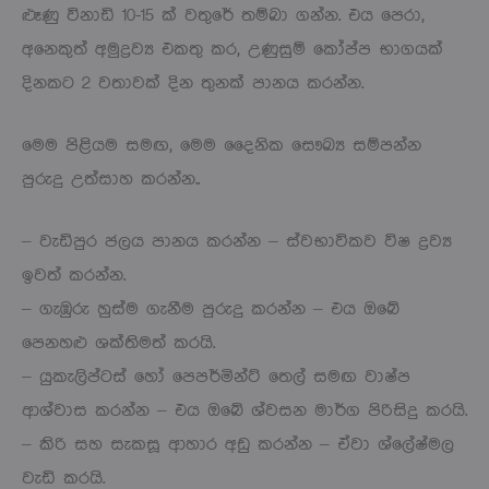
ළූණු විනාඩි 10-15 ක් වතුරේ තම්බා ගන්න. එය පෙරා,
අනෙකුත් අමුද්‍රව්‍ය එකතු කර, උණුසුම් කෝප්ප භාගයක්
දිනකට 2 වතාවක් දින තුනක් පානය කරන්න.
මෙම පිළියම සමඟ, මෙම දෛනික සෞඛ්‍ය සම්පන්න
පුරුදු උත්සාහ කරන්න..
– වැඩිපුර ජලය පානය කරන්න – ස්වභාවිකව විෂ ද්‍රව්‍ය
ඉවත් කරන්න.
– ගැඹුරු හුස්ම ගැනීම පුරුදු කරන්න – එය ඔබේ
පෙනහළු ශක්තිමත් කරයි.
– යුකැලිප්ටස් හෝ පෙපර්මින්ට් තෙල් සමඟ වාෂ්ප
ආශ්වාස කරන්න – එය ඔබේ ශ්වසන මාර්ග පිරිසිදු කරයි.
– කිරි සහ සැකසූ ආහාර අඩු කරන්න – ඒවා ශ්ලේෂ්මල
වැඩි කරයි.