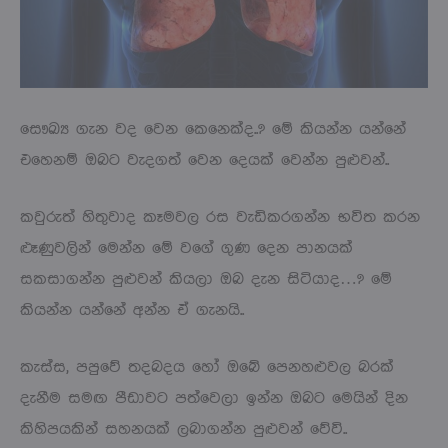
සෞඛ්‍ය ගැන වද වෙන කෙනෙක්ද..? මේ කියන්න යන්නේ
එහෙනම් ඔබට වැදගත් වෙන දෙයක් වෙන්න පුළුවන්..
කවුරුත් හිතුවාද කෑමවල රස වැඩිකරගන්න භවිත කරන
ළූණුවලින් මෙන්න මේ වගේ ගුණ දෙන පානයක්
සකසාගන්න පුළුවන් කියලා ඔබ දැන සිටියාද…? මේ
කියන්න යන්නේ අන්න ඒ ගැනයි..
කැස්ස, පපුවේ තදබදය හෝ ඔබේ පෙනහළුවල බරක්
දැනීම සමඟ පීඩාවට පත්වෙලා ඉන්න ඔබට මෙයින් දින
කිහිපයකින් සහනයක් ලබාගන්න පුළුවන් වේවි..