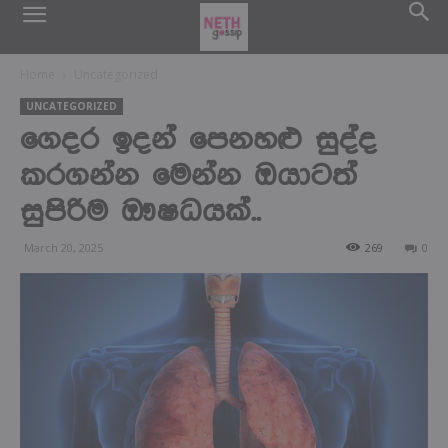
Home
Uncategorized
UNCATEGORIZED
ගෙදර ඉදන් පෙනහළු සුද්ද
කරගන්න මෙන්න ඔයාටත්
සුපිරිම ඖෂධයක්..
March 20, 2025
269
0