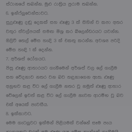
ස්ථානයේ තබන්න. මුළු රාත්‍රිය පුරාම තබන්න.
6. ඉන්ෆ්ලුවෙන්සාවට.
සුදුළූණු දඬු දෙකක් සහ ළූණු 3 ක් සිහින් ව කපා අතර
වතුර ස්වල්පයක් සමඟ මිශ්‍ර කර බ්ලෙන්ඩරයට යවන්න.
ඔලිව් තෙල් මේස හැඳි 3 ක් එකතු කරන්න. අවශ්‍ය පරිදි
මේස හැඳි 1 ක් දෙන්න.
7. අර්ශස් රෝගයට.
පිසූ ළූණු ආහාරයට ගැනීමෙන් අර්ශස් වල ලේ ගැලීම
සහ වේදනාව නතර වන බව හඳුනාගෙන ඇත. ළූණු
අනුභව කළ විට ලේ ගැලීම නතර වූ නමුත් ළූණු ආහාර
වේලෙන් ඉවත් කළ විට ලේ ගැලීම නැවත ආරම්භ වූ බව
එක් අයෙක් පැවසීය.
8. ඉක්කාවට.
මෙම ගැටලුවට ඉක්මන් පිළියමක් වන්නේ සෑම පැය