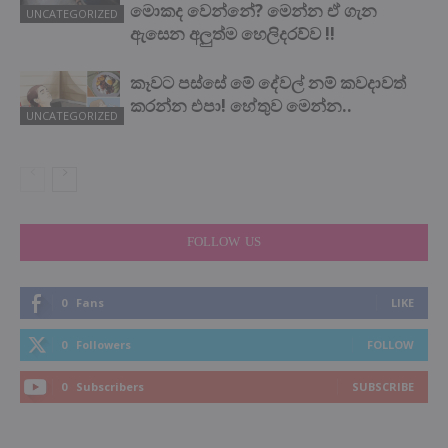
මොකද වෙන්නේ? මෙන්න ඒ ගැන
UNCATEGORIZED
ඇසෙන අලුත්ම හෙලිදරව්ව !!
කෑවට පස්සේ මේ දේවල් නම් කවදාවත්
කරන්න එපා! හේතුව මෙන්න..
UNCATEGORIZED
FOLLOW US
0
Fans
LIKE
0
Followers
FOLLOW
0
Subscribers
SUBSCRIBE