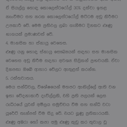
ඒ සියල්ල හොඳ කොලෙස්ටරෝල් 30% දක්වා ඉහළ
නැංවීමට සහ නරක කොලෙස්ටරෝල් මට්ටම අඩු කිරීමට
උපකාරී වේ. මෙම ප්‍රතිඵල ලබා ගැනීමට දිනකට ළූණු
භාගයක් ප්‍රමාණවත් වේ.
4. මානසික හා ස්නායු වෙහෙස.
ළූණු යනු හොඳ ස්නායු සෞඛ්‍යයක් සඳහා සහ මානසික
වෙහෙස අඩු කිරීම සඳහා අවශ්‍ය සිලිකන් ප්‍රභවයකි. ඒවා
දිනපතා ඔබේ ආහාර වේලට ඇතුළත් කරන්න.
5. රක්තවාතය.
මෙය සන්ධිවල, විශේෂයෙන් මහපට ඇඟිල්ලේ ඇති වන
ඉතා වේදනාකාරී දැවිල්ලකි, එහි ප්‍රති පලයක් ලෙස
රුධිරයේ යූරික් අම්ලය සමුච්චය වීම සහ සන්ධි වටා
යූරේට් තැන්පත් වීම සිදු වේ. එයට ලූණු ප්‍රතිකාරයකි.
ළූණු අඹරා හෝ කපා අමු ළූණු කුඩු කර තුවාල වූ