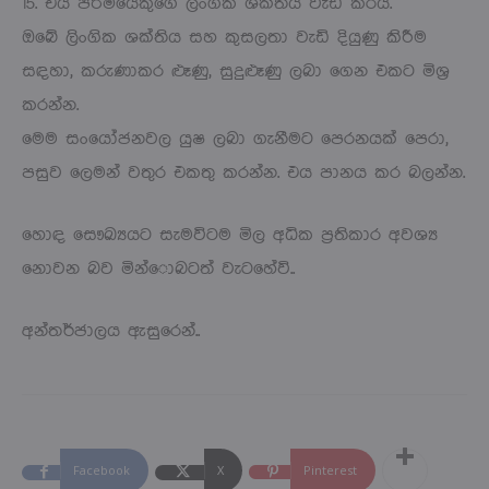
15. එය පිරිමියෙකුගේ ලිංගික ශක්තිය වැඩි කරයි.
ඔබේ ලිංගික ශක්තිය සහ කුසලතා වැඩි දියුණු කිරීම
සඳහා, කරුණාකර ළූණු, සුදුළූණු ලබා ගෙන එකට මිශ්‍ර
කරන්න.
මෙම සංයෝජනවල යුෂ ලබා ගැනීමට පෙරනයක් පෙරා,
පසුව ලෙමන් වතුර එකතු කරන්න. එය පානය කර බලන්න.
හොඳ සෞඛ්‍යයට සැමවිටම මිල අධික ප්‍රතිකාර අවශ්‍ය
නොවන බව මින්ොබටත් වැටහේවි..
අන්තර්ජාලය ඇසුරෙන්..
Facebook
X
Pinterest