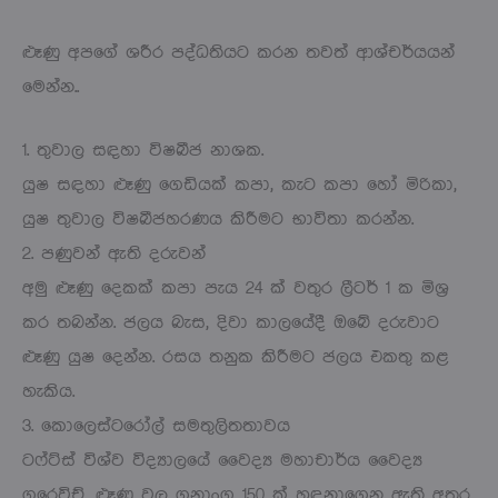
ළූණු අපගේ ශරීර පද්ධතියට කරන තවත් ආශ්චර්යයන්
මෙන්න..
1. තුවාල සඳහා විෂබීජ නාශක.
යුෂ සඳහා ළූණු ගෙඩියක් කපා, කැට කපා හෝ මිරිකා,
යුෂ තුවාල විෂබීජහරණය කිරීමට භාවිතා කරන්න.
2. පණුවන් ඇති දරුවන්
අමු ළූණු දෙකක් කපා පැය 24 ක් වතුර ලීටර් 1 ක මිශ්‍ර
කර තබන්න. ජලය බැස, දිවා කාලයේදී ඔබේ දරුවාට
ළූණු යුෂ දෙන්න. රසය තනුක කිරීමට ජලය එකතු කළ
හැකිය.
3. කොලෙස්ටරෝල් සමතුලිතතාවය
ටෆ්ට්ස් විශ්ව විද්‍යාලයේ වෛද්‍ය මහාචාර්ය වෛද්‍ය
ගුරෙවිච්, ළූණු වල ගුනාංග 150 ක් හඳුනාගෙන ඇති අතර,