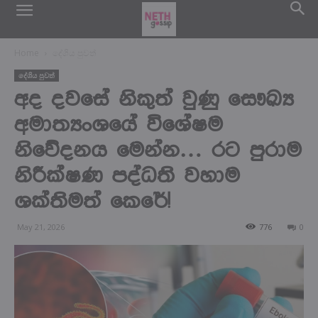
Home
දේශිය පුවත්
දේශිය පුවත්
අද දවසේ නිකුත් වුණු සෞඛ්‍ය
අමාත්‍යංශයේ විශේෂම
නිවේදනය මෙන්න… රට පුරාම
නිරීක්ෂණ පද්ධති වහාම
ශක්තිමත් කෙරේ!
May 21, 2026
776
0