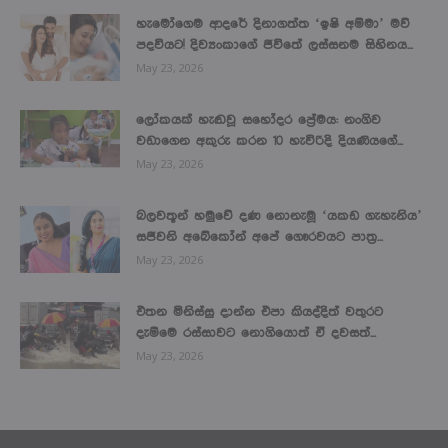
හැමෝගෙම ආදරේ දිනාගත්ත ‘ඉෂි අම්මා’ මව්
පදවියට! දිව්‍යංකාගේ ජීවිතේ ලස්සනම සිහිනය...
May 23, 2026
ලෝකයක් හැඬවූ සහෝදර ප්‍රේමය: නංගිව
වඩාගෙන අකුරු කරන 10 හැවිරිදි දියණියගේ...
May 23, 2026
බලවතූන් හමුවේ දණ නොනැමූ ‘යකඩ ගැහැනිය’
සජීවනි අබේකෝන් අපේ ගෞරවයට පාත්‍ර...
May 23, 2026
එතන මිනිස්සු දාන්න එපා කියද්දිත් වතුරට
දැම්මෙ රස්සාවට නොගියොත් ඒ දවසත්...
May 23, 2026