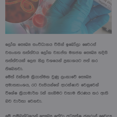
ලෝක සෞඛ්‍ය සංවිධානය විසින් ඉබෝලා වෛරස්
වසංගත තත්ත්වය ලෝක ව්‍යාප්ත මහජන සෞඛ්‍ය හදිසි
තත්ත්වයක් ලෙස නිල වශයෙන් ප්‍රකාශයට පත් කර
තිබෙනවා.
මේත් එක්කම ක්‍රියාත්මක වුණු ලංකාවේ සෞඛ්‍ය
අමාත්‍යාංශය, රට වැසියන්ගේ ආරක්ෂාව වෙනුවෙන්
විශේෂ ක්‍රියාමාර්ග 5ක් ගැනීමට වහාම තීරණය කර ඇති
බව වාර්තා වෙනවා.
මේ සම්බන්ධයෙන් සෞඛ්‍ය සේවා අධ්‍යක්ෂ ජනරාල් වෛද්‍ය