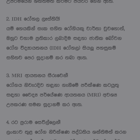
උපරිමයෙන් ශක්තිමත් කිරීමට පියවර ගෙන ඇත.
2. IDH රෝහල ලෑස්තියි!
යම් හෙයකින් සැක සහිත රෝගියකු වාර්තා වුවහොත්,
ඔහුට වහාම ප්‍රතිකාර ලබාදීම සඳහා ජාතික බෝවන
රෝග විද්‍යායතනය (IDH රෝහල) සියලු පහසුකම්
සහිතව පෙර සූදානම් කර තබා ඇත.
3. MRI ආයතනය සීරුවෙන්!
රෝගය නිවැරදිව හඳුනා ගැනීමේ පරීක්ෂණ කටයුතු
සඳහා වෛද්‍ය පර්යේෂණ ආයතනය (MRI) අවශ්‍ය
උපකරණ සමඟ සූදානම් කර ඇත.
4. රට පුරාම සෙවිල්ලෙන්!
ලංකාව තුළ රෝග නිරීක්ෂණ පද්ධතිය ශක්තිමත් කරන