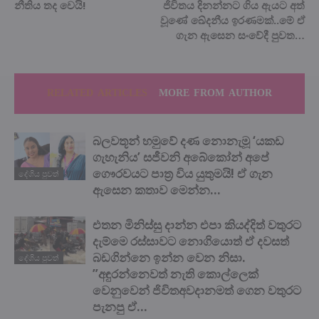
නීතිය තද වෙයි!
ජිවිතය දිනන්නට ගිය ඇයට අත්
වූණේ ඛේදනීය ඉරණමක්..මේ ඒ
ගැන ඇසෙන සංවේදී පුවත…
RELATED ARTICLES
MORE FROM AUTHOR
බලවතූන් හමුවේ දණ නොනැමූ ‘යකඩ
ගැහැනිය’ සජීවනි අබේකෝන් අපේ
ගෞරවයට පාත්‍ර විය යුතුමයි! ඒ ගැන
දේශිය පුවත්
ඇසෙන කතාව මෙන්න…
එතන මිනිස්සු දාන්න එපා කියද්දිත් වතුරට
දැම්මෙ රස්සාවට නොගියොත් ඒ දවසත්
බඩගින්නෙ ඉන්න වෙන නිසා.
දේශිය පුවත්
”අඳුරන්නෙවත් නැති කොල්ලෙක්
වෙනුවෙන් ජිවිතඅවදානමත් ගෙන වතුරට
පැනපු ඒ...