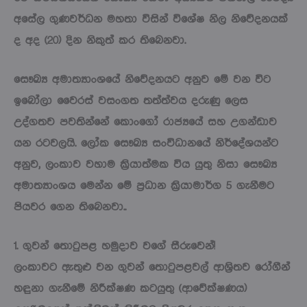
අසේල ගුණවර්ධන මහතා විසින් විශේෂ නිල නිවේදනයක්
ද අද (20) දින නිකුත් කර තිබෙනවා.
සෞඛ්‍ය අමාත්‍යාංශයේ නිවේදනයට අනුව මේ වන විට
ඉබෝලා වෛරස් වසංගත තත්ත්වය දරුණු ලෙස
උද්ගතව පවතින්නේ කොංගෝ රාජ්‍යයේ සහ උගන්ඩාව
යන රටවලයි. ලෝක සෞඛ්‍ය සංවිධානයේ නිර්දේශයන්ට
අනුව, ලංකාව වහාම ක්‍රියාත්මක විය යුතු නිසා සෞඛ්‍ය
අමාත්‍යාංශය මෙන්න මේ ප්‍රධාන ක්‍රියාමාර්ග 5 ගැනීමට
පියවර ගෙන තිබෙනවා..
1. ගුවන් තොටුපළ හමුදාව වගේ සීරුවෙන්!
ලංකාවට ඇතුළු වන ගුවන් තොටුපළවල් ආශ්‍රිතව රෝගීන්
හඳුනා ගැනීමේ නිරීක්ෂණ කටයුතු (ආවේක්ෂණය)