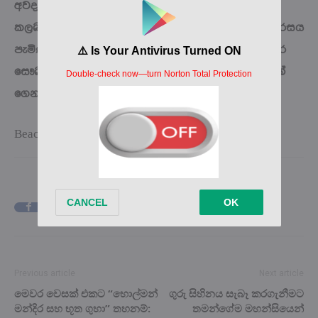
අවදානම් ඇති රටක් ලෙසයි. එම නිසා අනවශ්‍ය ලෙස
කලබල වීමට අවශ්‍ය නොවන අතර, රට ඇතුළට වෛරසය
පැමිණීම වැළැක්වීමට අවශ්‍ය සියලුම ආරක්ෂිත පියවර
සෞඛ්‍ය අමාත්‍යාංශය විසින් මේ වන විටත් උපරිමයෙන්
ගෙන අවසන්
Beaches & Islands
Facebook
X
Pinterest
Previous article
Next article
මෙවර වෙසක් එකට “හොල්මන්
ගුරු සිහිනය සැබෑ කරගැනීමට
මන්දිර සහ භූත ගුහා” තහනම්:
තමන්ගේම මහන්සියෙන්