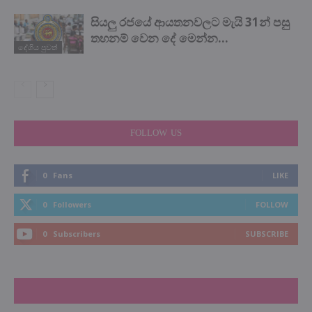
සියලු රජයේ ආයතනවලට මැයි 31න් පසු
තහනම් වෙන දේ මෙන්න…
දේශිය පුවත්
FOLLOW US
0
Fans
LIKE
0
Followers
FOLLOW
0
Subscribers
SUBSCRIBE
LATEST NEWS