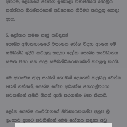
අතරම, ලෝකයේ පවතින ඉබෝලා ව්‍යාප්තියේ ගෝලීය
තත්ත්වය නිරන්තරයෙන් අධ්‍යයනය කිරීමට කටයුතු යොදා
ඇත.
5. ලෝකය සමඟ සෘජු සබඳතා!
සෞඛ්‍ය අමාත්‍යාංශයේ වසංගත රෝග විද්‍යා අංශය මේ
සම්බන්ධ ඉදිරි කටයුතු සඳහා ලෝක සෞඛ්‍ය සංවිධානය
සමඟ මනා සහ සෘජු සම්බන්ධීකරණයකින් කටයුතු කරයි.
මේ ආරංචිය ආපු සැනින් ගොඩක් දෙනෙක් කලබල වෙන්න
පටන් ගත්තත්, සෞඛ්‍ය සේවා අධ්‍යක්ෂ ජනරාල්වරයා
පවසන්නේ අනිසි බියක් ඇති කරගන්න එපා කියායි.
ලෝක සෞඛ්‍ය සංවිධානයේ නිර්ණායකයන්ට අනුව ශ්‍රී
ලංකාව දැනට පවතින්නේ මෙම රෝගය සඳහා අඩු