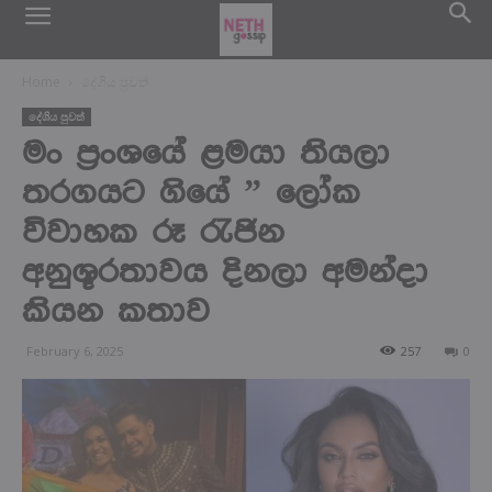
Home
දේශිය පුවත්
දේශිය පුවත්
මං ප්‍රංශයේ ළමයා තියලා
තරගයට ගියේ ” ලෝක
විවාහක රූ රැජින
අනුශූරතාවය දිනලා අමන්දා
කියන කතාව
February 6, 2025
257
0