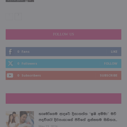
FOLLOW US
0
Fans
LIKE
0
Followers
FOLLOW
0
Subscribers
SUBSCRIBE
LATEST NEWS
හැමෝගෙම ආදරේ දිනාගත්ත ‘ඉෂි අම්මා’ මව්
පදවියට! දිව්‍යංකාගේ ජීවිතේ ලස්සනම සිහිනය...
May 23, 2026