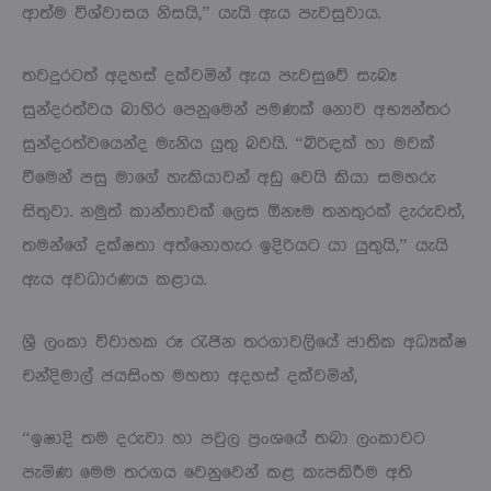
ආත්ම විශ්වාසය නිසයි,” යැයි ඇය පැවසුවාය.
තවදුරටත් අදහස් දක්වමින් ඇය පැවසුවේ සැබෑ
සුන්දරත්වය බාහිර පෙනුමෙන් පමණක් නොව අභ්‍යන්තර
සුන්දරත්වයෙන්ද මැනිය යුතු බවයි. “බිරිඳක් හා මවක්
වීමෙන් පසු මාගේ හැකියාවන් අඩු වෙයි කියා සමහරු
සිතුවා. නමුත් කාන්තාවක් ලෙස ඕනෑම තනතුරක් දැරුවත්,
තමන්ගේ දක්ෂතා අත්නොහැර ඉදිරියට යා යුතුයි,” යැයි
ඇය අවධාරණය කළාය.
ශ්‍රී ලංකා විවාහක රූ රැජින තරගාවලියේ ජාතික අධ්‍යක්ෂ
චන්දිමාල් ජයසිංහ මහතා අදහස් දක්වමින්,
“ඉෂාදි තම දරුවා හා පවුල ප්‍රංශයේ තබා ලංකාවට
පැමිණ මෙම තරගය වෙනුවෙන් කළ කැපකිරීම අති