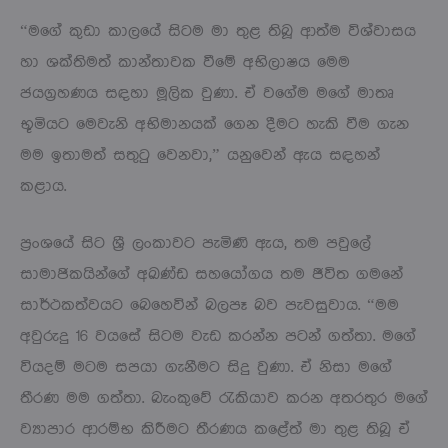
“මගේ කුඩා කාලයේ සිටම මා තුළ තිබූ ආත්ම විශ්වාසය
හා ශක්තිමත් කාන්තාවක වීමේ අභිලාෂය මෙම
ජයග්‍රහණය සඳහා මූලික වුණා. ඒ වගේම මගේ මාතෘ
භූමියට මෙවැනි අභිමානයක් ගෙන දීමට හැකි වීම ගැන
මම ඉතාමත් සතුටු වෙනවා,” යනුවෙන් ඇය සඳහන්
කළාය.
ප්‍රංශයේ සිට ශ්‍රී ලංකාවට පැමිණි ඇය, තම පවුලේ
සාමාජිකයින්ගේ අඛණ්ඩ සහයෝගය තම ජීවිත ගමනේ
සාර්ථකත්වයට බෙහෙවින් බලපෑ බව පැවසුවාය. “මම
අවුරුදු 16 වයසේ සිටම වැඩ කරන්න පටන් ගත්තා. මගේ
වියදම් මටම සපයා ගැනීමට සිදු වුණා. ඒ නිසා මගේ
තීරණ මම ගත්තා. බැංකුවේ රැකියාව කරන අතරතුර මගේ
ව්‍යාපාර ආරම්භ කිරීමට තීරණය කළේත් මා තුළ තිබූ ඒ