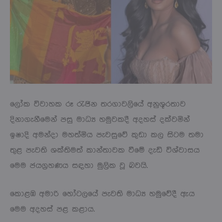
ලෝක විවාහක රූ රැජින තරගාවලියේ අනුශූරතාව
දිනාගැනීමෙන් පසු මාධ්‍ය හමුවකදී අදහස් දක්වමින්
ඉෂාදි අමන්දා මහත්මිය පැවසුවේ කුඩා කල සිටම තමා
තුළ පැවති ශක්තිමත් කාන්තාවක වීමේ දැඩි විශ්වාසය
මෙම ජයග්‍රහණය සඳහා මුලික වූ බවයි.
කොළඹ අමාරි හෝටලයේ පැවති මාධ්‍ය හමුවේදී ඇය
මෙම අදහස් පළ කළාය.