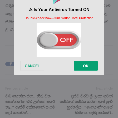
සඳහා තම දායකත්වය ලබා දීමට සූදානම් බව ද ප්‍රකාශ
කළාය. තරගයේ තිබූ දැඩි තරඟකාරීත්වය හමුවේ වුවද,
සීමිත කාලයක් තුළ සාර්ථක ප්‍රතිඵල ලබා ගැනීමට හැකි
වූ බව ඇය සඳහන් කළාය.
Facebook
X
Pinterest
Previous article
Next article
මඩ ගහන්න එපා.. නිරු වත
ප්‍රථම වරට ශ්‍රී ලංකා ගුවන්
පෙන්නන්න මම උත්සහ කරේ
සේවයේ සේවය කරන අපේ පුංචි
නැ..” ආත්මි අක්කගෙන් සැරම
හුරතලිය.. “යොහානි”ඇගේ
සැර කතාවක්…
සිහිනය හැබෑ කරගනී..