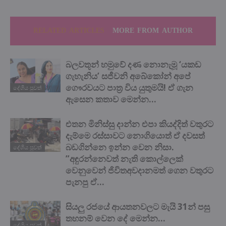
RELATED ARTICLES
MORE FROM AUTHOR
බලවතූන් හමුවේ දණ නොනැමූ ‘යකඩ
ගැහැනිය’ සජීවනි අබේකෝන් අපේ
ගෞරවයට පාත්‍ර විය යුතුමයි! ඒ ගැන
දේශිය පුවත්
ඇසෙන කතාව මෙන්න…
එතන මිනිස්සු දාන්න එපා කියද්දිත් වතුරට
දැම්මෙ රස්සාවට නොගියොත් ඒ දවසත්
බඩගින්නෙ ඉන්න වෙන නිසා.
දේශිය පුවත්
”අඳුරන්නෙවත් නැති කොල්ලෙක්
වෙනුවෙන් ජිවිතඅවදානමත් ගෙන වතුරට
පැනපු ඒ...
සියලු රජයේ ආයතනවලට මැයි 31න් පසු
තහනම් වෙන දේ මෙන්න…
දේශිය පුවත්