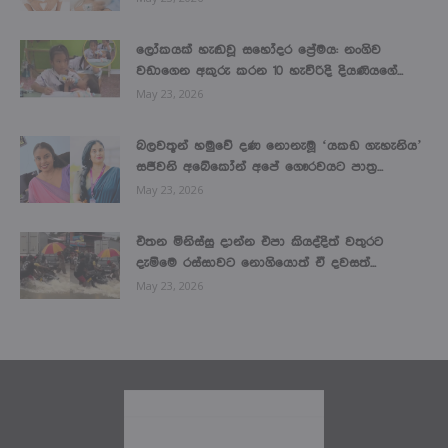
ලෝකයක් හැඬවූ සහෝදර ප්‍රේමය: නංගිව
වඩාගෙන අකුරු කරන 10 හැවිරිදි දියණියගේ...
May 23, 2026
බලවතූන් හමුවේ දණ නොනැමූ ‘යකඩ ගැහැනිය’
සජීවනි අබේකෝන් අපේ ගෞරවයට පාත්‍ර...
May 23, 2026
එතන මිනිස්සු දාන්න එපා කියද්දිත් වතුරට
දැම්මෙ රස්සාවට නොගියොත් ඒ දවසත්...
May 23, 2026