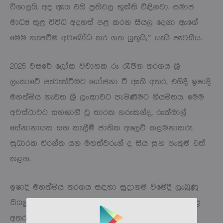
විශාලයි. අද ඇය එහි ප්‍රතිඵල භුක්ති විඳිනවා. සමාජ
මාධ්‍ය තුළ විවිධ අදහස් පළ කරන සියලු දෙනා ඇගේ
මෙම කැපවීම අවබෝධ කර ගත යුතුයි,” යැයි පැවසීය.
2025 වසරේ ලෝක විවාහක රූ රැජින තරගය ශ්‍රී
ලංකාවේ පැවැත්වීමට යෝජනා වී ඇති අතර, එහිදී ඉෂාදි
මහත්මිය නැවත ශ්‍රී ලංකාවට පැමිණීමට නියමිතය. මෙම
අවස්ථාවට සහභාගී වූ තාරක ගරුකන්ද, රුක්මාල්
සේනානායක සහ කැලීම් ජාතික අලෙවි කළමනාකරු
සුධාරක චිරන්ත යන මහත්වරුන් ද සිය සුභ පැතුම් එක්
කළහ.
ඉෂාදි මහත්මිය තරගය සඳහා සූදානම් වීමේදී ලැබුණු
සියලු පුහුණුවීම් නොමිලේ ලබා දුන් බව ද සඳහන් කළ
අතර, ශ්‍රී ලංකාවේ සංචාරක කර්මාන්තය දියුණු කිරීම