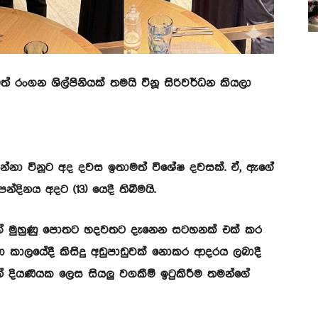
ංගන ශිල්පිනියක් තමයි විනූ සිරිවර්ධන කියලා
ගන්නා විනූට අද දවස ඉතාමත් විශේෂ දවසක්. ඒ, ඇගේ
දිනය අදට (13) යෙදී තිබීමයි.
ගේ මුහුණු පොතට හදවතට දැනෙන සටහනක් එක් කර
ඩා කාලයේදී කිසිදු අඩුපාඩුවක් නොකර ආදරය ලබාදී
් දියණියක ලෙස සියලු වගකීම් ඉටුකිරීම තමන්ගේ