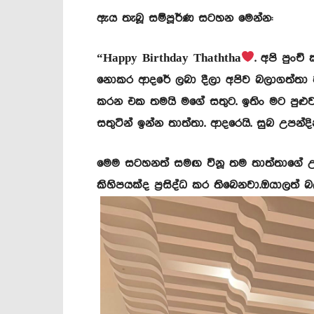
ඇය තැබූ සම්පූර්ණ සටහන මෙන්න:
“Happy Birthday Thaththa
. අපි පුංච
නොකර ආදරේ ලබා දීලා අපිව බලාගත්තා වග
කරන එක තමයි මගේ සතුට. ඉතිං මට පුළුව
සතුටින් ඉන්න තාත්තා. ආදරෙයි. සුබ උපන්දි
මෙම සටහනත් සමඟ විනූ තම තාත්තාගේ 
කිහිපයක්ද ප්‍රසිද්ධ කර තිබෙනවා.ඔයාල