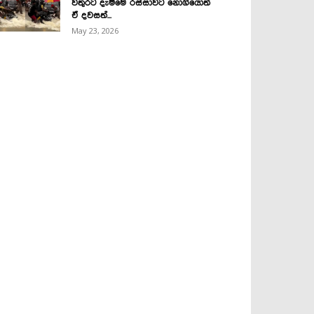
වතුරට දැම්මෙ රස්සාවට නොගියොත්
ඒ දවසත්...
May 23, 2026