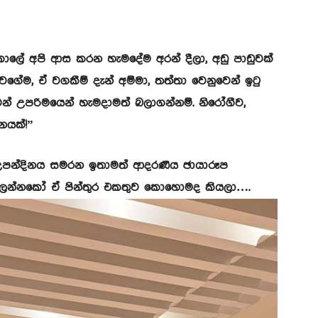
ි කාලේ අපි ආස කරන හැමදේම අරන් දීලා, අඩු පාඩුවක්
ේම, ඒ වගකීම් දැන් අම්මා, තත්තා වෙනුවෙන් ඉටු
න් උපරිමයෙන් හැමදාමත් බලාගන්නම්. නිරෝගීව,
නයක්!”
උපන්දිනය සමරන ඉතාමත් ආදරණීය ඡායාරූප
ත් බලන්නකෝ ඒ පින්තුර එකතුව කොහොමද කියලා….