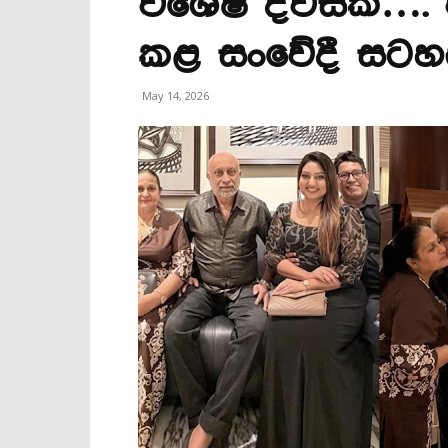
විශේෂ දවසක්…. ව
කළ සංවේදී සටහ
May 14, 2026