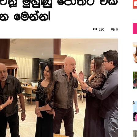
ිනූ මුහුණු පොතට එක්
න මෙන්න!
220
0