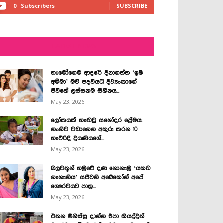
0
Subscribers
SUBSCRIBE
LATEST NEWS
හැමෝගෙම ආදරේ දිනාගත්ත ‘ඉෂි
අම්මා’ මව් පදවියට! දිව්‍යංකාගේ
ජීවිතේ ලස්සනම සිහිනය...
May 23, 2026
ලෝකයක් හැඬවූ සහෝදර ප්‍රේමය:
නංගිව වඩාගෙන අකුරු කරන 10
හැවිරිදි දියණියගේ...
May 23, 2026
බලවතූන් හමුවේ දණ නොනැමූ ‘යකඩ
ගැහැනිය’ සජීවනි අබේකෝන් අපේ
ගෞරවයට පාත්‍ර...
May 23, 2026
එතන මිනිස්සු දාන්න එපා කියද්දිත්