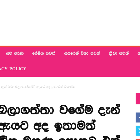
සුව අරණ
දේශිය පුවත්
සයුරෙන් එහා පුවත්
ක්‍රීඩා පුවත්
ත
ACY POLICY
 දැන් මම බලාගන්නම්” ඇයට අද ඉතාමත් විශේෂ...
 බලාගත්තා වගේම දැන්
 ඇයට අද ඉතාමත්