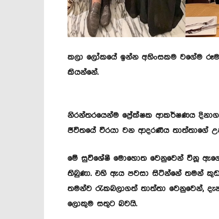
කලා ලෝකයේ ඉන්න අහිංසකම වගේම රූමත් ර
කියන්නේ.
නිරන්තරයෙන්ම ප්‍රේක්ෂක ආකර්ෂණය දිනා
ජීවිතයේ වීරයා වන ආදරණීය තාත්තාගේ උපන්
මේ සුවිශේෂී මොහොත වෙනුවෙන් විනූ ඇ
තිබුණා. එහි ඇය පවසා සිටින්නේ තමන් කු
තමන්ව රැකබලාගත් තාත්තා වෙනුවෙන්, දැන
ලොකුම සතුට බවයි.