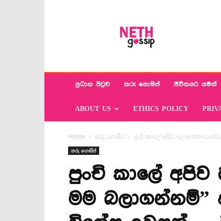
Neth
Gossip
ප්‍රධාන පිටුව
තරු ගොසිප්
ජීවිතයට යමක්
ABOUT US
ETHICS POLICY
PRIV
Home
තරු ගොසිප්
පුංචි කාලේ අපිව බලාගත්තා වගේම
තරු ගොසිප්
පුංචි කාලේ අපිව
මම බලාගන්නම්”