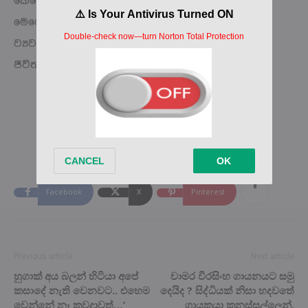
කෙසේ වෙතත් නොකඩවා සිදුකළ දැවැන්ත
මෙහෙයුම්වලදී අනාවරණය වූයේ එය ඉතාමත්
ව්‍යවසනකාරී ලෙස පුපුරා ගොස් මගීන් 05දෙනාගේම
ජීවිත අහිමි වූ බවයි.
Facebook
X
Pinterest
Previous article
Next article
හුගාක් අය බලන් හිටියා අපේ
චාමර වීරසිංහ ගායනයට සමු
කසාදේ නැති වෙනවට.. එහෙම
දෙයිද ? සිද්ධියක් නිසා හදවතේ
වෙන්නේ නෑ කවදාවත්…’
ගායකයා කනස්සල්ලෙන්.