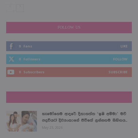
FOLLOW US
0
Fans
LIKE
0
Followers
FOLLOW
0
Subscribers
SUBSCRIBE
LATEST NEWS
හැමෝගෙම ආදරේ දිනාගත්ත ‘ඉෂි අම්මා’ මව්
පදවියට! දිව්‍යංකාගේ ජීවිතේ ලස්සනම සිහිනය...
May 23, 2026