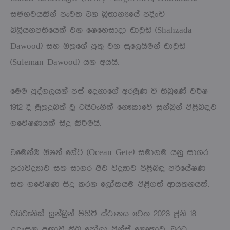
සම්භවයකින් පැවත එන බ්‍රිතාන්‍යයේ පදිංචි
බිලියනපතියෙක් වන ෂෙහෙසාදා ඩාවුඩ් (Shahzada
Dawood) සහ ඔහුගේ පුතු වන සුලෙයිමන් ඩාවුඩ්
(Suleman Dawood) යන අයයි.
මෙම පුද්ගලයන් පස් දෙනාගේ අරමුණ වී තිබුණේ වර්ෂ
1912 දී මුහුදුබත් වූ ටයිටැනික් නෞකාවේ සුන්බුන් පිළිබඳව
ගවේෂණයක් සිදු කිරීමයි.
එමෙන්ම ඕෂන් ගේට් (Ocean Gete) සමාගම යනු සාගර
පුරාවිද්‍යාව සහ සාගර ජීව විද්‍යාව පිළිබඳ පර්යේෂණ
සහ ගවේෂණ සිදු කරන ලෝකයම පිළිගත් ආයතනයක්.
ටයිටැනික් සුන්බුන් පිහිටි ස්ථානය වෙත 2023 ජූනි 18
උදෑසන ළඟාවී තිබූ පෝලා ප්‍රින්ස් නෞකාව, එරට