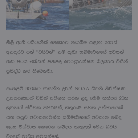
ගිලී ඇති ටයිටැනික් නෞකාව නැරඹීම සඳහා ගොස්
අනතුරට පත් “ටයිටන්” නම් කුඩා සබ්මැරීන‍යේ අවසන්
හඬ පටය එක්සත් ජනපද වෙරළාරක්ෂක බලකාය විසින්
ප්‍රසිද්ධ කර තිබෙනවා.
සැතපුම් 900කට ආසන්න දුරින් NOAA ධ්වනි නිරීක්ෂණ
උපකරණයක් විසින් පටිගත කරන ලද මෙම තත්පර 20ක
ශ්‍රව්‍යයේ ස්ථිතික පිපිරීමක්, ගිගුරුම් සහිත උත්පාතයක්
සහ පසුව අවාසනාවන්ත සබ්මැරීනයේ අවසාන ශබ්ද
ලෙස විශ්වාස කෙරෙන ශබ්දය ඇතුළත් වෙන බවයි
විදෙස් මාධ්‍ය පවසන්නේ.