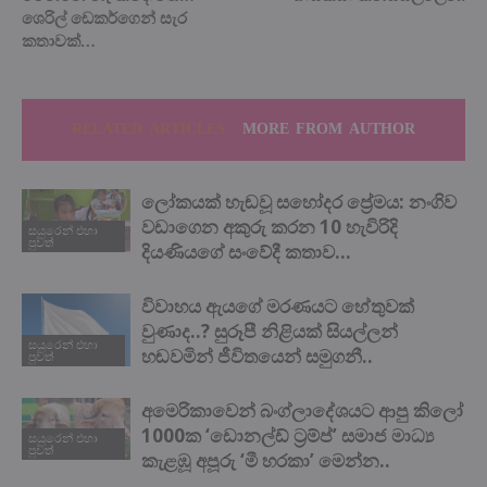
ශෙරිල් ඩෙකර්ගෙන් සැර
කතාවක්…
RELATED ARTICLES
MORE FROM AUTHOR
ලෝකයක් හැඬවූ සහෝදර ප්‍රේමය: නංගිව
වඩාගෙන අකුරු කරන 10 හැවිරිදි
සයුරෙන් එහා
පුවත්
දියණියගේ සංවේදී කතාව…
විවාහය ඇයගේ මරණයට හේතුවක්
වුණාද..? සුරූපී නිළියක් සියල්ලන්
සයුරෙන් එහා
හඬවමින් ජීවිතයෙන් සමුගනී..
පුවත්
අමෙරිකාවෙන් බංග්ලාදේශයට ආපු කිලෝ
1000ක ‘ඩොනල්ඩ් ට්‍රම්ප්’ සමාජ මාධ්‍ය
සයුරෙන් එහා
පුවත්
කැළඹූ අපූරු ‘මී හරකා’ මෙන්න..