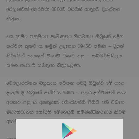
වේලාවෙන් පෙරවරු 08:00ට ටයිටන් යාත්‍රාව දියත්කර
තිබුණා.
එය ආපිට මතුපිටට පැමිණීමට නියමිතව තිබුණේ එදින
පස්වරු තුනට ය. නමුත් උදෑසන 09:45ට පමණ – දියත්
කිරීමෙන් පැයකුත් විනාඩි 45කට පසු – සබ්මර්සිබලය
සමග පැවැති සබඳතා බිඳවැටුණා.
වෙරළාරක්ෂක බලකාය පවසන පරිදි ඔවුන්ට මේ ගැන
දැනුම් දී තිබුණේ පස්වරු 5:45ට – අතුරුදන්වීමෙන් පැය
අටකට පසු ය. අනතුරුව බොස්ටන්හි පිහිටි එහි විධාන
මධ්‍යස්ථානය සෝදිසි මෙහෙයුම් සම්බන්ධීකරණය කිරීම
ආරම්භ කරනු ලැබුවා.