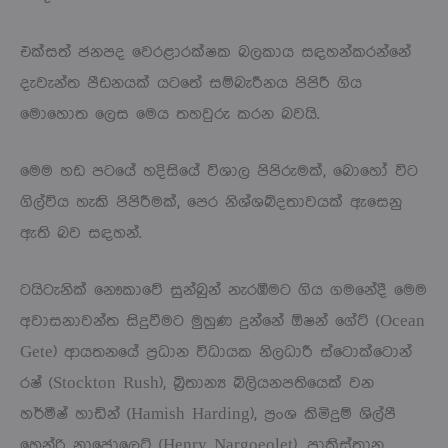
එක්සත් ජනපද වෙරළාරක්ෂක බලකාය සඳහන්කරන්නේ
දැවැන්ත පීඩනයක් යටතේ සම්බැරීනය පිපිරී ගිය
මොහොත ලෙස මෙය තහවුරු කරන බවයි.
මෙම හඩ පටයේ හදිසියේ විශාල පිපිරුමක්, බොහෝ විට
ගිල්විය හැකි පිපිරීමක්, පෙර නිශ්ශබ්දතාවයක් ඇසෙනු
ඇති බව සඳහන්.
ටයිටැනික් නෞකාවේ සුන්බුන් නැරඹීමට ගිය ගමනේදී මෙම
අවාසනාවන්ත සිදුවීමට මුහුණ දුන්නේ ඕෂන් ගේට් (Ocean
Gete) ආයතනයේ ප්‍රධාන විධායක නිලධාරී ස්ටොක්ටොන්
රෂ් (Stockton Rush), බ්‍රිතාන්‍ය බිලියනපතියෙක් වන
හර්මීෂ් හාඩින් (Hamish Harding), ප්‍රංශ කිමිදුම් ශිල්පී
හෙන්රි නාජොලෙට් (Henry Nargoeolet), පාකිස්තාන