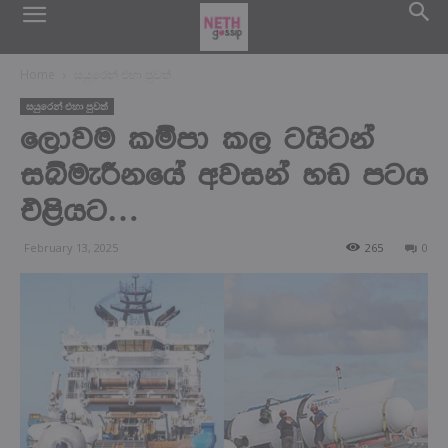
Home
සයුරෙන් එහා පුවත්
සයුරෙන් එහා පුවත්
ලොවම කම්පා කල ටයිටන්
සබ්මැරීනයේ අවසන් හඩ පටය
එළියට…
February 13, 2025
265
0