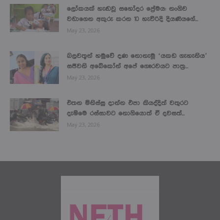
ලෝකයක් හැඬවූ සහෝදර ප්‍රේමය: නංගිව
වඩාගෙන අකුරු කරන 10 හැවිරිදි දියණියගේ...
May 23, 2026
බලවතූන් හමුවේ දණ නොනැමූ ‘යකඩ ගැහැනිය’
සජීවනි අබේකෝන් අපේ ගෞරවයට පාත්‍ර...
May 23, 2026
එතන මිනිස්සු දාන්න එපා කියද්දිත් වතුරට
දැම්මෙ රස්සාවට නොගියොත් ඒ දවසත්...
May 23, 2026