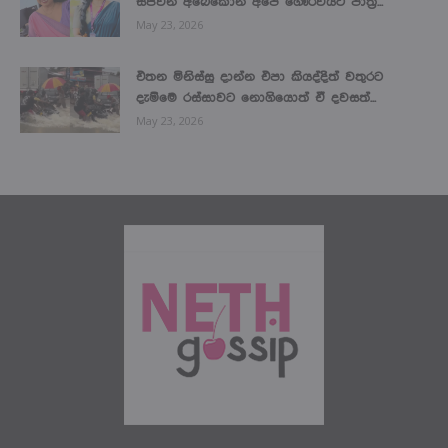
සජීවනි අබේකෝන් අපේ ගෞරවයට පාත්‍ර...
May 23, 2026
එතන මිනිස්සු දාන්න එපා කියද්දිත් වතුරට
දැම්මෙ රස්සාවට නොගියොත් ඒ දවසත්...
May 23, 2026