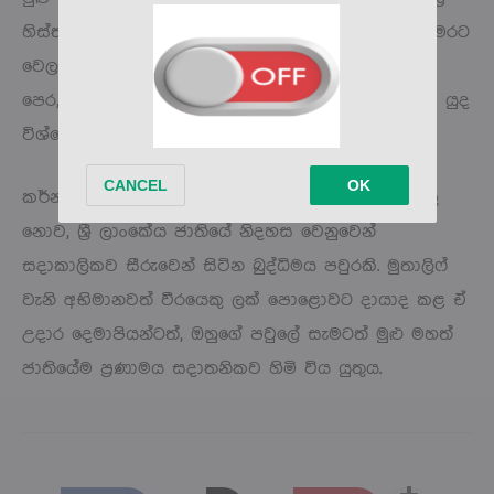
හිස්තැනක් විය. ඔහු තවදුරටත් ජීවත්ව සිටියේ නම්, මෙරට
වෙලාගත් ශාපලත් යුද්ධය මීට වඩා බොහෝ කලකට
පෙර, අඩු ජීවිත හානියකින් අවසන් වීමට ඉඩ තිබූ බව යුද
විශ්ලේෂකයන් අදටත් පවසන්නේ දැඩි කනගාටුවෙනි.
කර්නල් තුවාන් නිසාම් මුතාලිෆ් යනු මියගිය සෙබළෙකු
නොව, ශ්‍රී ලාංකේය ජාතියේ නිදහස වෙනුවෙන්
සදාකාලිකව සීරුවෙන් සිටින බුද්ධිමය පවුරකි. මුතාලිෆ්
වැනි අභිමානවත් වීරයෙකු ලක් පොළොවට දායාද කළ ඒ
උදාර දෙමාපියන්ටත්, ඔහුගේ පවුලේ සැමටත් මුළු මහත්
ජාතියේම ප්‍රණාමය සදාතනිකව හිමි විය යුතුය.