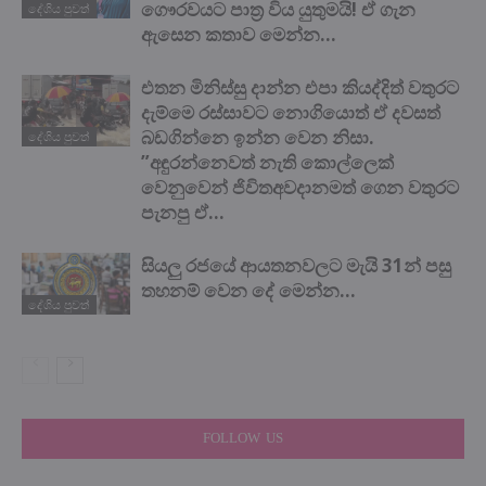
ගෞරවයට පාත්‍ර විය යුතුමයි! ඒ ගැන
දේශිය පුවත්
ඇසෙන කතාව මෙන්න…
එතන මිනිස්සු දාන්න එපා කියද්දිත් වතුරට
දැම්මෙ රස්සාවට නොගියොත් ඒ දවසත්
බඩගින්නෙ ඉන්න වෙන නිසා.
දේශිය පුවත්
”අඳුරන්නෙවත් නැති කොල්ලෙක්
වෙනුවෙන් ජිවිතඅවදානමත් ගෙන වතුරට
පැනපු ඒ...
සියලු රජයේ ආයතනවලට මැයි 31න් පසු
තහනම් වෙන දේ මෙන්න…
දේශිය පුවත්
FOLLOW US