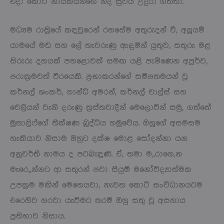
එදා කොටි නායකයන්ගේ නිදි සුවය උදුරා ගත්තා.
මධ්‍යම රාත්‍රියේ කඳවුරෙන් රහසේම අතුරුදන් වී, අලුයම්
යාමයේ මඩ සහ ලේ තැවරුණු ඇඳුමින් යුතුව, සතුරු මළ
සිරුරු දහයක් පහළොවක් සමඟ යළි පැමිණෙන අපූර්ව,
පරාක්‍රමවත් වීරයෙකි. ප්‍රභාකරන්ගේ සමීපතමයන් වූ
කර්නල් ශංකර්, ගාන්ධි අමරන්, කර්නල් චාල්ස් සහ
චෙලියන් වැනි දරුණු ත්‍රස්තවාදීන් මෙලොවින් සමු, ගත්තේ
මුතාලිෆ්ගේ තීක්ෂණ බුද්ධිය හමුවේය. ඔහුගේ අසමසම
හැකියාව නිසාම ඔහුට දක්ෂ මොළ සෝදන්නා යන
අනුවර්තී නාමය ද පටබැඳුණි. ඒ, තමා ම,,රාගෙ,න
මැරෙ,,න්නට ආ සතුරන් පවා සියුම් මනෝවිද්‍යාත්මක
උපක්‍රම මඟින් මෙහෙයවා, නැවත කොටි සංවිධානයටම
එරෙහිව හරවා යැවීමට තරම් ඔහු සතු වූ අසහාය
ප්‍රතිභාව නිසාය.