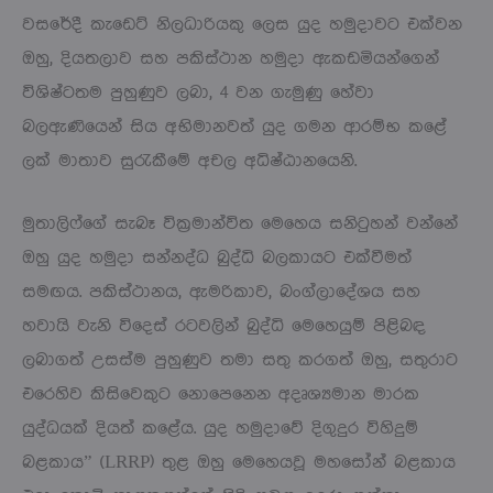
වසරේදී කැඩෙට් නිලධාරියකු ලෙස යුද හමුදාවට එක්වන
ඔහු, දියතලාව සහ පකිස්ථාන හමුදා ඇකඩමියන්ගෙන්
විශිෂ්ටතම පුහුණුව ලබා, 4 වන ගැමුණු හේවා
බලඇණියෙන් සිය අභිමානවත් යුද ගමන ආරම්භ කළේ
ලක් මාතාව සුරැකීමේ අචල අධිෂ්ඨානයෙනි.
මුතාලිෆ්ගේ සැබෑ වික්‍රමාන්විත මෙහෙය සනිටුහන් වන්නේ
ඔහු යුද හමුදා සන්නද්ධ බුද්ධි බලකායට එක්වීමත්
සමඟය. පකිස්ථානය, ඇමරිකාව, බංග්ලාදේශය සහ
හවායි වැනි විදෙස් රටවලින් බුද්ධි මෙහෙයුම් පිළිබඳ
ලබාගත් උසස්ම පුහුණුව තමා සතු කරගත් ඔහු, සතුරාට
එරෙහිව කිසිවෙකුට නොපෙනෙන අදෘශ්‍යමාන මාරක
යුද්ධයක් දියත් කළේය. යුද හමුදාවේ දිගුදුර විහිදුම්
බළකාය” (LRRP) තුළ ඔහු මෙහෙයවූ මහසෝන් බළකාය