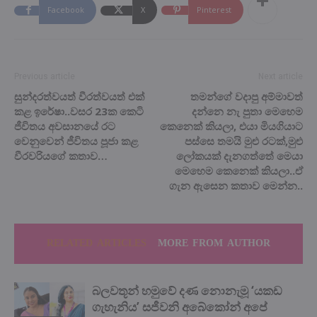
Facebook
X
Pinterest
Previous article
Next article
සුන්දරත්වයත් වීරත්වයත් එක්
තමන්ගේ වදාපු අම්මාවත්
කළ ඉරේෂා..වසර 23ක කෙටි
දන්නෙ නැ පුතා මෙහෙම
ජීවිතය අවසානයේ රට
කෙනෙක් කියලා, එයා මියගියාට
වෙනුවෙන් ජීවිතය පූජා කළ
පස්සෙ තමයි මුළු රටක්,මුළු
වීරවරියගේ කතාව…
ලෝකයක් දැනගත්තේ මෙයා
මෙහෙම කෙනෙක් කියලා..ඒ
ගැන ඇසෙන කතාව මෙන්න..
RELATED ARTICLES
MORE FROM AUTHOR
බලවතූන් හමුවේ දණ නොනැමූ ‘යකඩ
ගැහැනිය’ සජීවනි අබේකෝන් අපේ