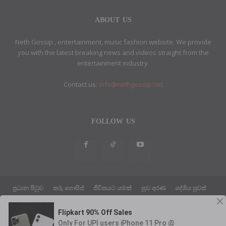
ABOUT US
Neth Gossip , entertainment, music fashion website. We provide
you with the latest breaking news and videos straight from the
entertainment industry.
Contact us:
info@nethgossip.net
FOLLOW US
ප්‍රධාන පිටුව
තරු ගොසිප්
ජීවිතයට යමක්
සුව අරණ
දේශිය පුවත්
සයුරෙන් එහා පුවත්
ක්‍රීඩා පුවත්
තාක්ෂණික පුවත්
දේශපාලන පුවත්
ABOUT US
ETHICS POLICY
PRIVACY POLICY