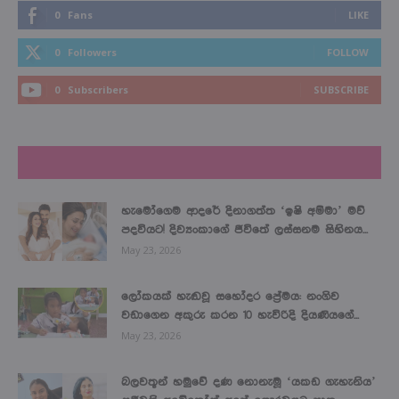
0
Fans
LIKE
0
Followers
FOLLOW
0
Subscribers
SUBSCRIBE
LATEST NEWS
හැමෝගෙම ආදරේ දිනාගත්ත ‘ඉෂි අම්මා’ මව්
පදවියට! දිව්‍යංකාගේ ජීවිතේ ලස්සනම සිහිනය...
May 23, 2026
ලෝකයක් හැඬවූ සහෝදර ප්‍රේමය: නංගිව
වඩාගෙන අකුරු කරන 10 හැවිරිදි දියණියගේ...
May 23, 2026
බලවතූන් හමුවේ දණ නොනැමූ ‘යකඩ ගැහැනිය’