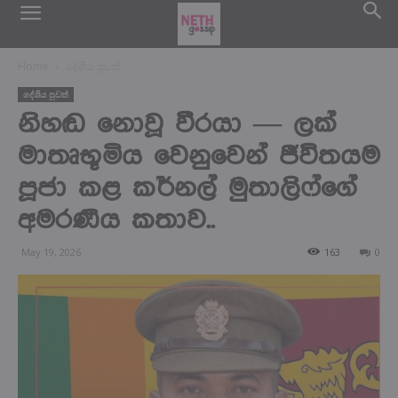
Home
දේශිය පුවත්
දේශිය පුවත්
නිහඬ නොවූ වීරයා — ලක්
මාතෘභූමිය වෙනුවෙන් ජීවිතයම
පූජා කළ කර්නල් මුතාලිෆ්ගේ
අමරණීය කතාව..
May 19, 2026
163
0