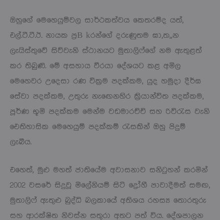
ඔහුගේ මෙහෙයුම්වල සාර්ථකත්වය කෙතරම්ද යත්,
එල්.ටී.ටී.ඊ. නායක ප්‍රB kරන්ගේ දරුණුතම ඝා,ත,,න
ලැයිස්තුවේ සිව්වැනි ස්ථානයට මුතාලිෆ්ගේ නම ඇතුළත්
කර තිබුණි. මේ අසහාය වීරයා දේශයට කළ අමිල
මෙහෙවර උදෙසා රණ වික්‍රම පදක්කම, යුද හමුදා දීර්ඝ
සේවා පදක්කම, උතුරු නැඟෙනහිර ක්‍රියාන්විත පදක්කම,
පූර්ණ භූමි පදක්කම මෙන්ම වඩමාරච්චි සහ රිවිරැස වැනි
ඓතිහාසික මෙහෙයුම් පදක්කම් රැසකින් ඔහු පිදුම්
ලැබීය.
එහෙත්, මුළු මහත් ජාතියේම අවාසනාව සනිටුහන් කරමින්
2002 වසරේ සිදුවූ මිලේනියම් සිටි ද්‍රෝහී පාවාදීමත් සමඟ,
මුතාලිෆ් ඇතුළු බුද්ධි බලකායේ අතිශය රහස්‍ය තොරතුරු
සහ ආරක්ෂිත නිවස්න සතුරා අතට පත් විය. දේශපාලන