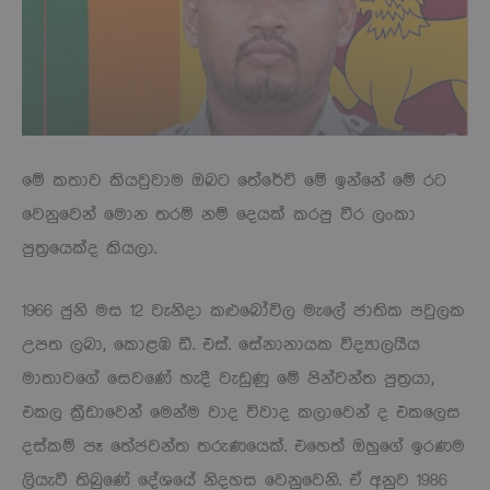
මේ කතාව කියවුවාම ඔබට තේරේවි මේ ඉන්නේ මේ රට
වෙනුවෙන් මොන තරම් නම් දෙයක් කරපු වීර ලංකා
පුත්‍රයෙක්ද කියලා.
1966 ජුනි මස 12 වැනිදා කළුබෝවිල මැලේ ජාතික පවුලක
උපත ලබා, කොළඹ ඩී. එස්. සේනානායක විද්‍යාලයීය
මාතාවගේ සෙවණේ හැදී වැඩුණු මේ පින්වන්ත පුත්‍රයා,
එකල ක්‍රීඩාවෙන් මෙන්ම වාද විවාද කලාවෙන් ද එකලෙස
දස්කම් පෑ තේජවන්ත තරුණයෙක්. එහෙත් ඔහුගේ ඉරණම
ලියැවී තිබුණේ දේශයේ නිදහස වෙනුවෙනි. ඒ අනුව 1986