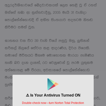
අදූරදර්ශීභාවයේ ඛේදවාචකයක් ලෙස හෙළි වූ ඒ රහස්
ඔස්සේ හඹා ආ ත්‍රස්තවාදීහු, 2005 මැයි 31 වැනිදා
පොල්හේන්ගොඩදී ඒ අභීත සිංහයාව සදහටම නිහඬ
කිරීමට සමත් වූහ.
ඝාතනය වන විට 39 වැනි වියේ පසුවූ ඔහු, ලුතිනන්
කර්නල් නිලයේ සේවය කළ ආදරණීය, දිරිය පියෙකි.
තමාගේ ජීවිතයට ඕනෑම මොහොතක මාරයා පැමිණිය
හැකි බව දැන දැනත්, රට වෙනුවෙන් වූ පරම යුතුකම
අත්නොහළ මේ වීරයා, අවසානයේ පොල්හේන්ගොඩ
මංසන්ධියේදී සතුරු වෙඩි ප්‍රහාරයකට ලක්ව තම අවසන්
හුස්ම පොද දේශයට පූජා කළේය.
කර්නල් මුතාලිෆ්ගේ වියෝව යුද හමුදාවට පමණක් නොව,
මුළු මහත් දේශයටම පිරවිය නොහැකි මහා ශෝකාකූල