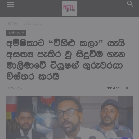
Home
දේශිය පුවත්
දේශිය පුවත්
අම්ෂිකාට “විහිළු කලා” යැයි
අසත්‍ය පැතිර වූ සිදුවීම ගැන
මාලිමාවේ ටියුෂන් ගුරුවරයා
විස්තර කරයි
May 12, 2025
472
0