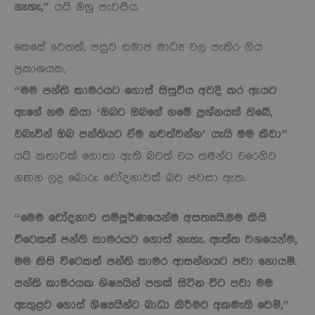
නැහැ,”
යයි ඔහු පැවසීය.
කෙසේ වෙතත්, පසුව සමාජ මාධ්‍ය වල පැතිර ගිය
ප්‍රකාශයක,
“මම පන්ති කාමරයට ගොස් සිසුවිය අවදි කර ඇයට
ඇගේ නම කියා ‘ඔබට ඔබගේ ගමේ ප්‍රශ්නයක් තිබේ,
එබැවින් ඔබ පන්තියට ඒම නවත්වන්න’ යැයි මම කීවා”
යයි කතාවක් ගොතා ඇති බවත් එය තමන්ට එරෙහිව
නඟන ලද බොරු චෝදනාවක් බව පවසා ඇත.
“මෙම චෝදනාව සම්පූර්ණයෙන්ම අසත්‍යයි.මම කිසි
විටෙකත් පන්ති කාමරයට ගොස් නැහැ. ඇත්ත වශයෙන්ම,
මම කිසි විටෙකත් පන්ති කාමර ආසන්නයට පවා නොයමි.
පන්ති කාමරයක ශිෂ්‍යයින් පහක් සිටින විට පවා මම
ඇතුළට ගොස් ශිෂ්‍යයින්ට බාධා කිරීමට අකමැති වෙමි,”