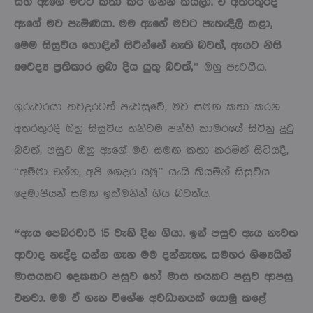
සහ ඇගේ මවට කතා කර ගන්න කියලා. ඒ අතරතුරදී
ඇගේ මව පැමිණියා. මම ඇගේ මවට පැහැදිලි කළා,
මෙම සිසුවිය හොඳින් සිටින්නේ නැති බවත්, ඇයට නිසි
වෛද්‍ය ප්‍රතිකාර ලබා දිය යුතු බවත්,”
ඔහු පැවසීය.
ගුරුවරයා තවදුරටත් පැවසුවේ, මව සමඟ කතා කරන
අතරතුරදී ඔහු සිසුවිය තනිවම පන්ති කාමරයේ සිටිනු දුටු
බවත්, පසුව ඔහු ඇගේ මව සමඟ කතා කරමින් සිටියදී,
“අම්මා එන්න, අපි ගෙදර යමු” යැයි කියමින් සිසුවිය
දෙමාපියන් සමඟ ඉක්මනින් ගිය බවත්ය.
“ඇය පෙබරවාරි 15 වැනි දින ගියා. ඉන් පසුව ඇය නැවත
ආවාද නැද්ද යන්න ගැන මම දන්නැහැ. සමහර ශිෂ්‍යයින්
මාසයකට දෙකකට පසුව හෝ මාස හයකට පසුව ආපසු
එනවා. මම ඒ ගැන විශේෂ අවධානයක් යොමු කළේ