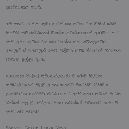
අවධාරණය කරයි.
මේ අතර, ජාතික ළමා ආරක්ෂක අධිකාරිය විසින් මෙම
සිදුවීම සම්බන්ධයෙන් විශේෂ පරීක්ෂණයක් ආරම්භ කර
ඇති අතර අධිකාරිය කොටහේන සහ බම්බලපිටිය
පොලිස් ස්ථානවලින් මෙම සිද්ධිය සම්බන්ධයෙන් නියාමන
වාර්තා ඉල්ලා ඇත.
නාරායණ පිල්ලේ සිවානන්දරාජා ට මෙම සිද්ධිය
සම්බන්ධයෙන් සිදුවූ අපහාසයන්ට එරෙහිව නීතිමය
ක්‍රියාමාර්ග ගැනීමට තීරණය කර ඇති අතර සමාජ මාධ්‍ය
ඔස්සේ පළ වූ චෝදනා නිසා තමන්ගේ චරිතයට හානි වී
ඇති බව පවසයි.
Source : Gossip Lanka News