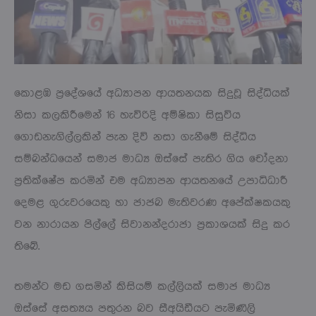
කොළඹ ප්‍රදේශයේ අධ්‍යාපන ආයතනයක සිදුවූ සිද්ධියක්
නිසා කලකිරීමෙන් 16 හැවිරිදි අම්ෂිකා සිසුවිය
ගොඩනැගිල්ලකින් පැන දිවි නසා ගැනීමේ සිද්ධිය
සම්බන්ධයෙන් සමාජ මාධ්‍ය ඔස්සේ පැතිර ගිය චෝදනා
ප්‍රතික්ෂේප කරමින් එම අධ්‍යාපන ආයතනයේ උපාධිධාරී
දෙමළ ගුරුවරයෙකු හා ජාජබ මැතිවරණ අපේක්ෂකයකු
වන නාරායන පිල්ලේ සිවානන්දරාජා ප්‍රකාශයක් සිදු කර
තිබේ.
තමන්ට මඩ ගසමින් කිසියම් කල්ලියක් සමාජ මාධ්‍ය
ඔස්සේ අසත්‍යය පතුරන බව සීඅයිඩීයට පැමිණිලි