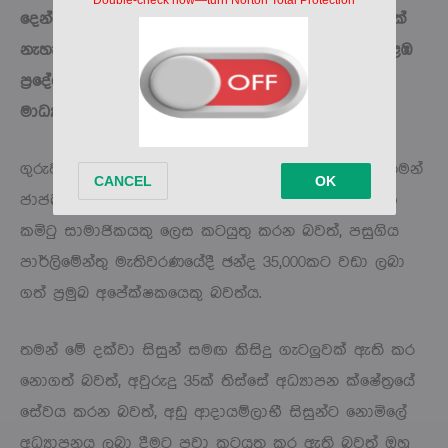
දෙන්නේ. පසුගිය දින 67ක් තිස්සේ මට කිසිදු සැනසීමක්
නැහැ. මගේ දෛනික කටයුතු අඩාල වෙලා. මාව කොළඹ
ප්‍රදේශයේ අවඥාවට ලක් වූ පුද්ගලයෙකු බවට සමාජ
මාධ්‍ය හරහා පත් කර තිබෙනවා,”
ඔහු විස්තර කරයි.
ගුරුවරයා සිය පසුබිම පැහැදිලි කරමින් පවසන්නේ තමන්
ජාජබ කොළඹ දිස්ත්‍රික් සංවිධායකවරයා සහ විධායක
කමිටු සාමාජිකයකු ලෙස කටයුතු කරන බවත්, පසුගිය
පාර්ලිමේන්තු මැතිවරණයේදී ඡන්ද 35,000කට වඩා ලබා
ගත් ප්‍රමුඛ අපේක්ෂකයෙකු බවත්ය.
තමන් මේ දක්වා සිසුන් සමඟ කිසිදු ගැටලුවක් ඇති කර
නොගත් බවත්, අවුරුදු 35ක් තිස්සේ අධ්‍යාපන ක්ෂේත්‍රයේ
සේවය කරන බවත්, අඩු ආදායම්ලාභී සිසුන්ට නොමිලේ
අධ්‍යාපනය ලබා දීමට පවා කටයුතු කර ඇති බවත් ඔහු