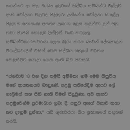
කරන්නට ආ ඔහු මාධ්‍ය ඉදිරියේ සිද්ධිය සම්බන්ධ එල්ලව
ඇති චෝදනා වලටද පිළිතුරු දුන්නේය. චෝදනා සියල්ල
පිළිගත නොහැකි අසත්‍ය ප්‍රකාශ ලෙස හඳුන්වා දුන් ඔහු
තමා ජාජබ කොළඹ දිස්ත්‍රික් වැඩ කටයුතු
සම්බන්ධීකාරකවරයා ලෙස ක්‍රියා කරන බැවින් දේශපාලන
විරුද්ධවාදීන් විසින් මෙම සිද්ධිය ඔහුගේ චරිතය
කෙළසීමට යොදා ගෙන ඇති බව පවසයි.
“ජනවාරි 18 වන දින තමයි අම්ෂිකා නම් මෙම සිසුවිය
මගේ ආයතනයට බැඳුණේ. පළමු සතියේදීම ඇයට ලේ
ගැලීමක් සහ සිහි නැති වීමක් සිදුවුණා. අපි ඇයව
පළමුවෙන්ම ප්‍රථමාධාර ලබා දී, පසුව ඇගේ පියාට කතා
කර දැනුම් දුන්නා,”
යයි ගුරුවරයා සිය ප්‍රකාශයේ සඳහන්
කරයි.