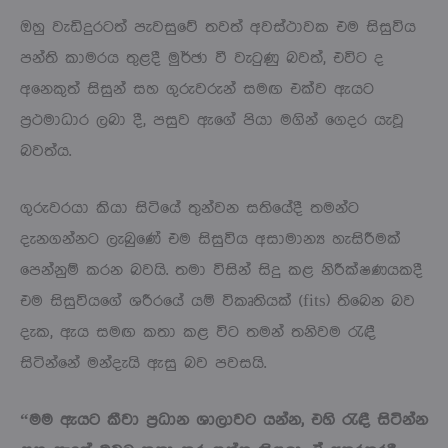
ඔහු වැඩිදුරටත් පැවසුවේ තවත් අවස්ථාවක එම සිසුවිය
පන්ති කාමරය තුළදී මුර්ඡා වී වැටුණු බවත්, එවිට ද
අනෙකුත් සිසුන් සහ ගුරුවරුන් සමඟ එක්ව ඇයට
ප්‍රථමාධාර ලබා දී, පසුව ඇගේ පියා මගින් ගෙදර යැවූ
බවත්ය.
ගුරුවරයා කියා සිටියේ තුන්වන සතියේදී තමන්ට
දැනගන්නට ලැබුණේ එම සිසුවිය අසාමාන්‍ය හැසිරීමක්
පෙන්නුම් කරන බවයි. තමා විසින් සිදු කළ නිරීක්ෂණයකදී
එම සිසුවියගේ ශරීරයේ යම් විකෘතියක් (fits) තිබෙන බව
දැක, ඇය සමඟ කතා කළ විට තමන් තනිවම රැඳී
සිටින්නේ මන්දැයි ඇසු බව පවසයි.
“මම ඇයට කීවා ප්‍රධාන ශාලාවට යන්න, එහි රැඳී සිටින්න