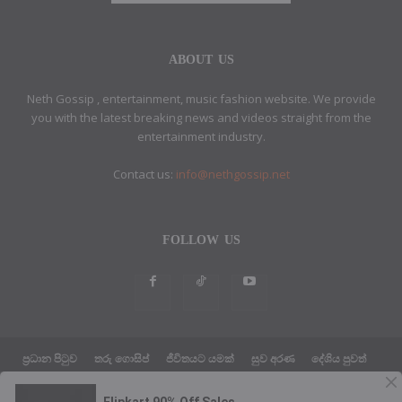
ABOUT US
Neth Gossip , entertainment, music fashion website. We provide
you with the latest breaking news and videos straight from the
entertainment industry.
Contact us:
info@nethgossip.net
FOLLOW US
ප්‍රධාන පිටුව
තරු ගොසිප්
ජීවිතයට යමක්
සුව අරණ
දේශිය පුවත්
සයුරෙන් එහා පුවත්
ක්‍රීඩා පුවත්
තාක්ෂණික පුවත්
දේශපාලන පුවත්
ABOUT US
ETHICS POLICY
PRIVACY POLICY