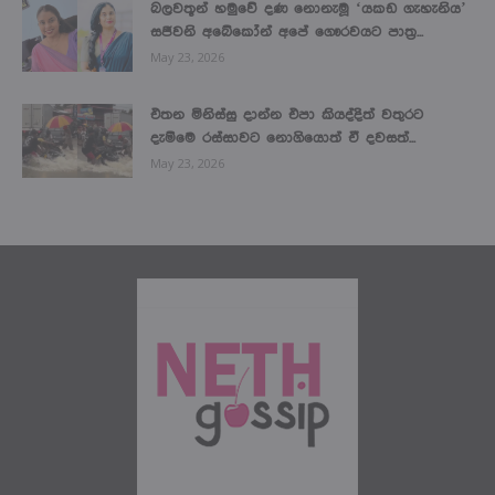
බලවතූන් හමුවේ දණ නොනැමූ ‘යකඩ ගැහැනිය’
සජීවනි අබේකෝන් අපේ ගෞරවයට පාත්‍ර...
May 23, 2026
එතන මිනිස්සු දාන්න එපා කියද්දිත් වතුරට
දැම්මෙ රස්සාවට නොගියොත් ඒ දවසත්...
May 23, 2026