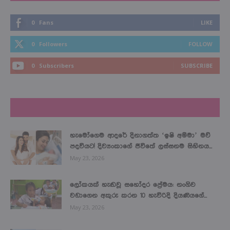
0
Fans
LIKE
0
Followers
FOLLOW
0
Subscribers
SUBSCRIBE
LATEST NEWS
හැමෝගෙම ආදරේ දිනාගත්ත ‘ඉෂි අම්මා’ මව්
පදවියට! දිව්‍යංකාගේ ජීවිතේ ලස්සනම සිහිනය...
May 23, 2026
ලෝකයක් හැඬවූ සහෝදර ප්‍රේමය: නංගිව
වඩාගෙන අකුරු කරන 10 හැවිරිදි දියණියගේ...
May 23, 2026