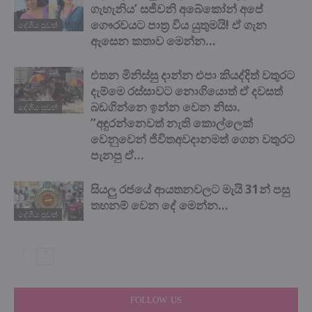
ගැහැනිය’ සජීවනි අබේකෝන් අපේ
ගෞරවයට පාත්‍ර විය යුතුමයි! ඒ ගැන
දේශිය පුවත්
ඇසෙන කතාව මෙන්න…
එතන මිනිස්සු දාන්න එපා කියද්දිත් වතුරට
දැම්මෙ රස්සාවට නොගියොත් ඒ දවසත්
බඩගින්නෙ ඉන්න වෙන නිසා.
දේශිය පුවත්
”අඳුරන්නෙවත් නැති කොල්ලෙක්
වෙනුවෙන් ජිවිතඅවදානමත් ගෙන වතුරට
පැනපු ඒ...
සියලු රජයේ ආයතනවලට මැයි 31න් පසු
තහනම් වෙන දේ මෙන්න…
දේශිය පුවත්
FOLLOW US