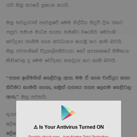
යයි ඔහු තරයේ ප්‍රකාශ කරයි.
ඔහු තවදුරටත් පැවසුවේ මෙම සිද්ධිය සිදුවී දින 13කට
පසුව සමාජ මාධ්‍ය හරහා තමන්ට එරෙහිව මෙවැනි
චෝදනා නැගීම ගැන අවධානය යොමු කර ඇති බවයි.
ඔහු පවසන්නේ විදුහල්පතිවරයා හෝ ආයතනයේ හිමිකරු
කිසිවෙකු ද මෙම චෝදනා තහවුරු කර නැති බවයි.
“සත්‍ය ඉක්මනින් හෙළිවනු ඇත. මම ඒ ගැන වැඩිදුර කතා
කිරීමට කැමති නැහැ, නමුත් සත්‍යය සත්‍ය ලෙසම හෙළිවනු
ඇත,”
ඔහු පවසයි.
ගුරුවරයා මෙම චෝදනා පිටුපස ඇති ප්‍රධාන හේතුව
දේශපාලනිකයි යැයි සඳහන් කරයි.
“මම
දේශපාලනඥයෙකු නිසා තමයි මට මේ තරම් පහර