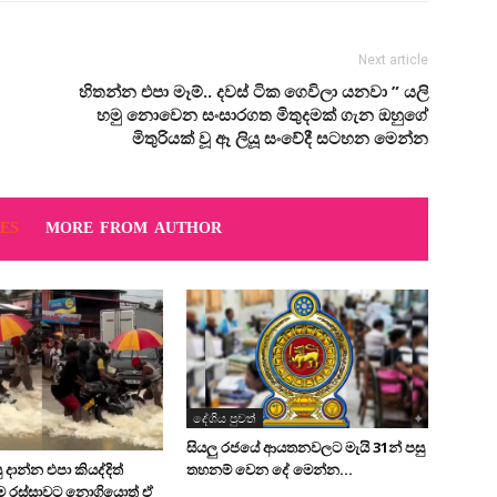
Next article
හිතන්න එපා මෑම්.. දවස් ටික ගෙවිලා යනවා ” යලි
හමු නොවෙන සංසාරගත මිතුදමක් ගැන ඔහුගේ
මිතුරියක් වූ ඈ ලියූ සංවේදී සටහන මෙන්න
ES
MORE FROM AUTHOR
දේශිය පුවත්
සියලු රජයේ ආයතනවලට මැයි 31න් පසු
තහනම් වෙන දේ මෙන්න…
 දාන්න එපා කියද්දිත්
මෙ රස්සාවට නොගියොත් ඒ