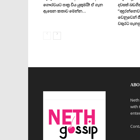
ගෞරවයට පාත්‍ර විය යුතුමයි! ඒ ගැන
දවසත් බඩගි
ඇසෙන කතාව මෙන්න…
”අඳුරන්නෙව
වෙනුවෙන් ජ
වතුරට පැනපු
ABO
Neth
with 
ente
Cont