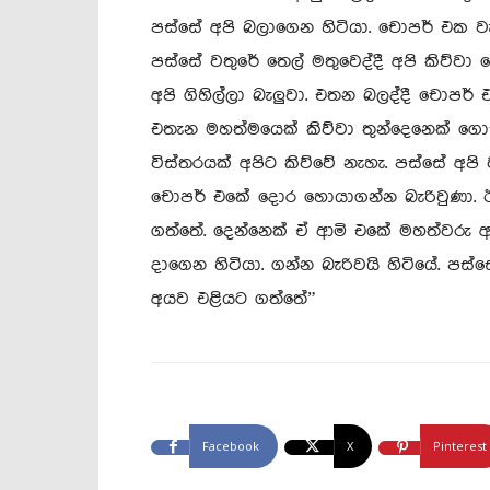
පස්සේ අපි බලාගෙන හිටියා. චොපර් එක ව
පස්සේ වතුරේ තෙල් මතුවෙද්දී අපි කිව්ව
අපි ගිහිල්ලා බැලුවා. එතන බලද්දී චොපර්
එතැන මහත්මයෙක් කිව්වා තුන්දෙනෙක් ග
විස්තරයක් අපිට කිව්වේ නැහැ. පස්සේ අපි 
චොපර් එකේ දොර හොයාගන්න බැරිවුණා.
ගත්තේ. දෙන්නෙක් ඒ ආමි එකේ මහත්වරු අරග
දාගෙන හිටියා. ගන්න බැරිවයි හිටියේ. පස්ස
අයව එළියට ගත්තේ”
Facebook
X
Pinterest