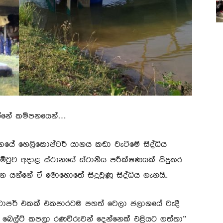
න්නේ කම්පනයෙන්…
ගයේ හෙලිකොප්ටර් යානය කඩා වැටීමේ සිද්ධිය
ිටුව අදාළ ස්ථානයේ ස්ථානීය පරීක්ෂණයක් සිදුකර
න්නේ ඒ මොහොතේ සිදුවුණු සිද්ධිය ගැනයි..
 චොපර් එකක් එකපාරටම පහත් වෙලා ජලාශයේ වැදී
ට් බෙල්ට් කපලා රණවිරුවන් දෙන්නෙක් එළියට ගත්තා”