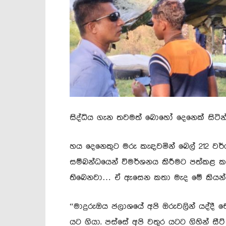
සිද්ධිය ගැන තවමත් බොහෝ දෙනෙක් සිටි
හය දෙනෙකුට මරු කැඳවමින් බෙල් 212 වර්
සම්බන්ධයෙන් විමර්ශනය කිරීමට පත්කළ කම
තිබෙනවා… ඒ ඇසෙන කතා මැද මේ කියන්න ය
“මාදුරුඔය ජලාශයේ අපි ඔරුවලින් යද්දී
යට ගියා. පස්සේ අපි වතුර යටට ගිහින් සී