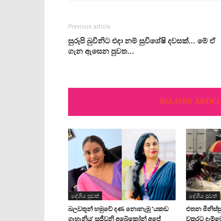
Previous article
සුරූපි බුවිනිට එදා නම් සුවිශේෂි දවසක්… මේ ඒ
ගැන ඇසෙන පුවත…
RELATED ARTICL
දේශිය පුවත්
දේශිය පුවත්
බලවතූන් හමුවේ දණ නොනැමූ ‘යකඩ
එතන මිනිස්සු
ගැහැනිය’ සජීවනි අබේකෝන් අපේ
වතුරට දැම්