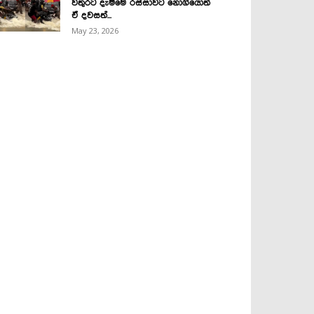
වතුරට දැම්මෙ රස්සාවට නොගියොත්
ඒ දවසත්...
May 23, 2026