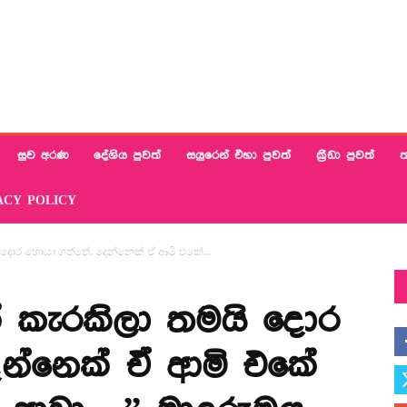
සුව අරණ
දේශිය පුවත්
සයුරෙන් එහා පුවත්
ක්‍රීඩා පුවත්
ත
ACY POLICY
දොර හොයා ගත්තේ. දෙන්නෙක් ඒ ආමි එකේ...
 කැරකිලා තමයි දොර
න්නෙක් ඒ ආමි එකේ