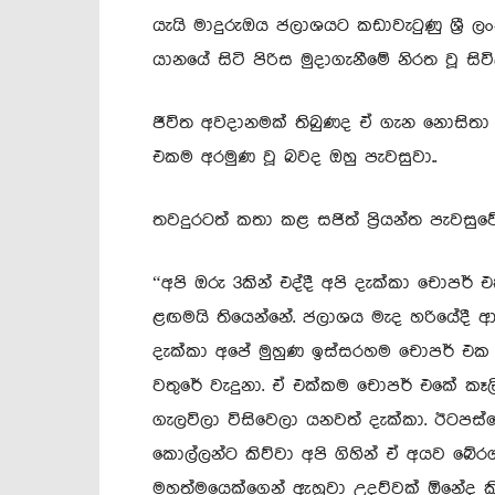
යැයි මාදුරුඔය ජලාශයට කඩාවැටුණු ශ්‍රී ල
යානයේ සිටි පිරිස මුදාගැනීමේ නිරත වූ සිවි
ජීවිත අවදානමක් තිබුණද ඒ ගැන නොසිතා 
එකම අරමුණ වූ බවද ඔහු පැවසුවා..
තවදුරටත් කතා කළ සජිත් ප්‍රියන්ත පැවසුවේ
“අපි ඔරු 3කින් එද්දී අපි දැක්කා චොපර්
ළඟමයි තියෙන්නේ. ජලාශය මැද හරියේදී ආය
දැක්කා අපේ මුහුණ ඉස්සරහම චොපර් එ
වතුරේ වැදුනා. ඒ එක්කම චොපර් එකේ කෑ
ගැලවිලා විසිවෙලා යනවත් දැක්කා. ඊටපස
කොල්ලන්ට කිව්වා අපි ගිහින් ඒ අයව බේර
මහත්මයෙක්ගෙන් ඇහුවා උදව්වක් ඕනේද කි