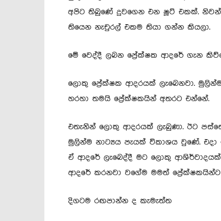
අපිට තිබුණේ දුවගෙන එන ෂූට් එකක්. නිවන
තියෙන නැචුරල් එකම තියා ගන්න කියලා.
මේ වෙද්දී ලබන ප්‍රේක්ෂක ආදරේ ගැන කිව
ලොකු ප්‍රේක්ෂක ආදරයක් ලැබෙනවා. මුලින්
හරහා තමයි ප්‍රේක්ෂකයින් අතරට එන්නේ.
එතැනින් ලොකු ආදරයක් ලැබුණා. ඊට පස්ස
මුලින්ම නාට්‍යය පැයක් විකාශය වුණේ. එ
ඒ ආදරේ ලැබෙද්දී මට ලොකු ආශිර්වාදයක් 
ආදරේ කරනවා වගේම මමත් ප්‍රේක්ෂකයින්
දිගටම රඟපාන්න ද කැමැත්ත