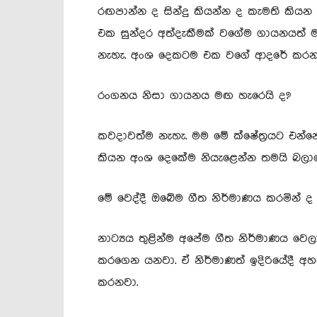
රඟපාන්න ද සින්දු කියන්න ද කැමති කි
එක සුන්දර අත්දැකීමක් වගේම ගායනයත් මට
නැහැ. අංශ දෙකටම එක වගේ ආදරේ කරන
රංගනය නිසා ගායනය මඟ හැරෙයි ද?
කවදාවත්ම නැහැ. මම මේ ක්ෂේත්‍රයට එන්
කියන අංශ දෙකේම නියැළෙන්න තමයි බලා
මේ වෙද්දී ඔබේම ගීත නිර්මාණය කරමින් ද
නාට්‍යය තුළින්ම අපේම ගීත නිර්මාණය ව
කරගෙන යනවා. ඒ නිර්මාණත් ඉදිරියේදී අ
කරනවා.