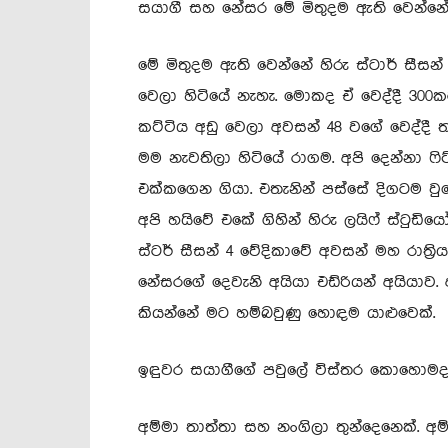
සයාගී සහ නේසර මේ මිතුදම ඇති වෙන්
මේ මිතුදම ඇති වෙන්නේ හිරු ස්ටාර් සීසන්
වෙලා හිටියේ නැහැ. මොකද ඒ වෙද්දී 300කට 
කට්ටිය අඩු වෙලා අවසන් 48 වගේ වෙද්දී
මම නැවතිලා හිටියේ රාගම. අපි දෙන්නා
එක්කගෙන ගියා. එතැනින් පස්සේ දිගටම ව
අපි හයිවේ එකේ ගිහින් හිරු ලයිෆ් ස්ටු
ස්ටර් සීසන් 4 වේදිකාවේ අවසන් මහ රාත්
නේසරගේ දෙවැනි අයියා එඩ්රියන් අයියාව.
කියන්නේ මට හම්බවුණු හොඳම යාළුවෙක්.
ඉඳුවර සයාගීගේ පවුලේ විස්තර කොහොමද
අම්මා තාත්තා සහ නංගිලා තුන්දෙනෙක්. අම