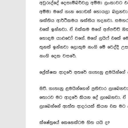
අවුරුද්දේ දෙසැම්බර්වල අම්මා ලංකාවට 
අම්මා මගේ ගැන ගොඩක් හොයලා බලනවා.
ශක්තිය ආර්ථිකමය ශක්තිය හදනවා. සමහර
එකේ ඉන්නවා. ඒ එක්කම මගේ අප්පච්චි නිස
හොඳම යාළුවෝ වගේ. මගේ ලයිෆ් එකේ මෙන
තුනක් ඉන්නවා ලොකුම නංගි මේ වෙද්දී උස
නංගි දෙක වසරේ.
ප්‍රේක්ෂක ආදරේ අතරේ ගැහැනු ළමයින්ග
ඔව්. ගැහැනු ළමයින්ගෙන් ප්‍රතිචාර ලැබෙනව
තොරව මට ආදරේ කියන දේ ලැබෙනවා. ඒ 
ලැබෙන්නේ ඇත්ත ආදරයක් කියන එක මට 
ක්ෂේත්‍රයේ කෙනෙක්ටම හිත යයි ද?