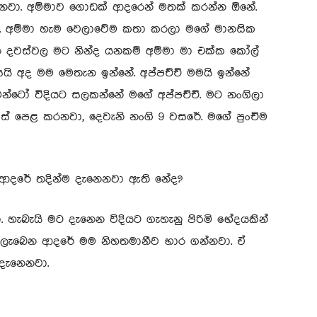
එනවා. අම්මාව ගොඩක් ආදරෙන් මතක් කරන්න ඕනේ.
 අම්මා හැම වෙලාවේම කතා කරලා මගේ මානසික
 දවස්වල මට නින්ද යනකම් අම්මා මා එක්ක කෝල්
යි අද මම මෙතැන ඉන්නේ. අප්පච්චි මමයි ඉන්නේ
්ටෝ විදියට සලකන්නේ මගේ අප්පච්චි. මට නංගිලා
ස් පෙළ කරනවා, දෙවැනි නංගි 9 වසරේ. මගේ පුංචිම
ේ ආදරේ තදින්ම දැනෙනවා ඇති නේද?
ා. හැබැයි මට දැනෙන විදියට ගැහැනු පිරිමි භේදයකින්
ලැබෙන ආදරේ මම නිහතමානීව භාර ගන්නවා. ඒ
දැනෙනවා.