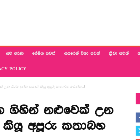
සුව අරණ
දේශිය පුවත්
සයුරෙන් එහා පුවත්
ක්‍රීඩා පුවත්
ත
ACY POLICY
් උන රටම දන්න සයාගී කියූ අපූරු කතාබහ මෙන්න..!
 ගිහින් නළුවෙක් උන
 කියූ අපූරු කතාබහ