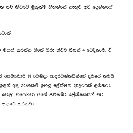
්ත සර් කිව්වේ මුකුත්ම හිතන්නේ නැතුව අපි දෙන්නගේ
්වොත්
ම මතක් කරන්න ඕනේ හිරු ස්ටර් සීසන් 4 වේදිකාව. ඒ
ේ පෙබරවාරි 14 වෙනිදා ආදරවන්තයින්ගේ දවසේ තමයි
දා ඉඳන් අද වෙනකම් ඉහළ ප්‍රේක්ෂක ආදරයක් ලබනවා.
වෙලා තියෙනවා මගේ ජීවිතේට. ප්‍රේක්ෂකයින් මට
ට ආදරේ කරනවා.