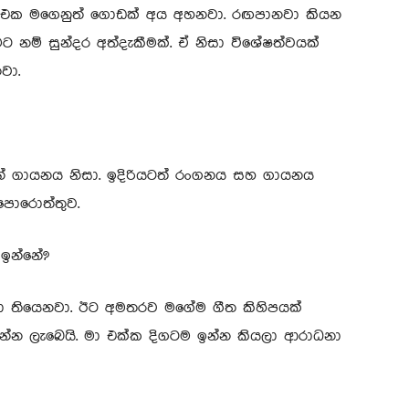
යන එක මගෙනුත් ගොඩක් අය අහනවා. රඟපානවා කියන
 නම් සුන්දර අත්දැකීමක්. ඒ නිසා විශේෂත්වයක්
වා.
නේ ගායනය නිසා. ඉදිරියටත් රංගනය සහ ගායනය
පොරොත්තුව.
 ඉන්නේ?
ෙලා තියෙනවා. ඊට අමතරව මගේම ගීත කිහිපයක්
හන්න ලැබෙයි. මා එක්ක දිගටම ඉන්න කියලා ආරාධනා