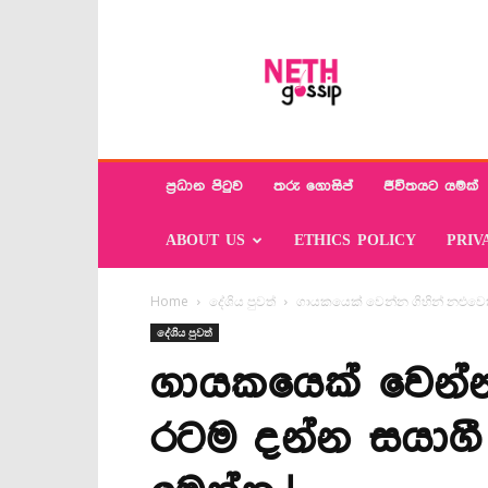
Neth
Gossip
ප්‍රධාන පිටුව
තරු ගොසිප්
ජීවිතයට යමක්
ABOUT US
ETHICS POLICY
PRIV
Home
දේශිය පුවත්
ගායකයෙක් වෙන්න ගිහින් නළුවෙක
දේශිය පුවත්
ගායකයෙක් වෙන්න
රටම දන්න සයාගී