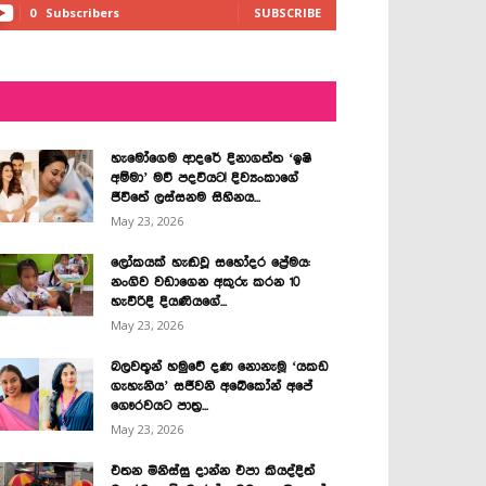
0
Subscribers
SUBSCRIBE
LATEST NEWS
හැමෝගෙම ආදරේ දිනාගත්ත ‘ඉෂි
අම්මා’ මව් පදවියට! දිව්‍යංකාගේ
ජීවිතේ ලස්සනම සිහිනය...
May 23, 2026
ලෝකයක් හැඬවූ සහෝදර ප්‍රේමය:
නංගිව වඩාගෙන අකුරු කරන 10
හැවිරිදි දියණියගේ...
May 23, 2026
බලවතූන් හමුවේ දණ නොනැමූ ‘යකඩ
ගැහැනිය’ සජීවනි අබේකෝන් අපේ
ගෞරවයට පාත්‍ර...
May 23, 2026
එතන මිනිස්සු දාන්න එපා කියද්දිත්