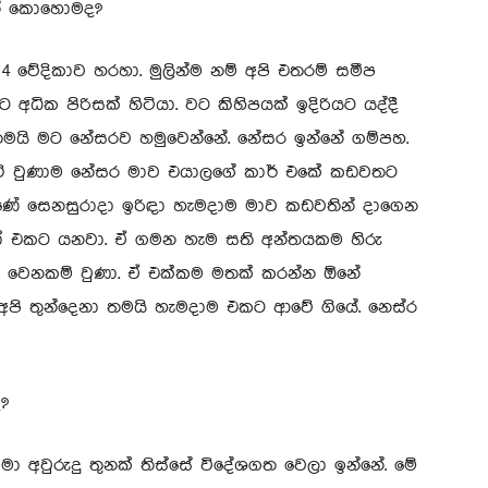
නේ කොහොමද?
 4 වේදිකාව හරහා. මුලින්ම නම් අපි එතරම් සමීප
අධික පිරිසක් හිටියා. වට කිහිපයක් ඉදිරියට යද්දී
 තමයි මට නේසරව හමුවෙන්නේ. නේසර ඉන්නේ ගම්පහ.
 ෆිට් වුණාම නේසර මාව එයාලගේ කාර් එකේ කඩවතට
ුණේ සෙනසුරාදා ඉරිඳා හැමදාම මාව කඩවතින් දාගෙන
ඩියෝ එකට යනවා. ඒ ගමන හැම සති අන්තයකම හිරු
‍රිය වෙනකම් වුණා. ඒ එක්කම මතක් කරන්න ඕනේ
 අපි තුන්දෙනා තමයි හැමදාම එකට ආවේ ගියේ. නෙස්ර
?
්මා අවුරුදු තුනක් තිස්සේ විදේශගත වෙලා ඉන්නේ. මේ