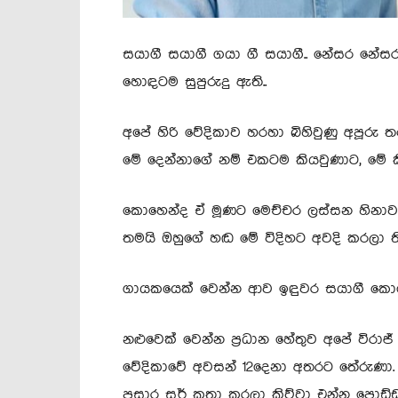
සයාගී සයාගී ගයා ගී සයාගී.. නේසර නේස
හොඳටම සුපුරුදු ඇති..
අපේ හිරි වේදිකාව හරහා බිහිවුණු අපූරු 
මේ දෙන්නාගේ නම් එකටම කියවුණාට, මේ ක
කොහෙන්ද ඒ මූණට මෙච්චර ලස්සන හිනාවක
තමයි ඔහුගේ හඬ මේ විදිහට අවදි කරලා ති
ගායකයෙක් වෙන්න ආව ඉඳුවර සයාගී කො
නළුවෙක් වෙන්න ප්‍රධාන හේතුව අපේ විරාජ්
වේදිකාවේ අවසන් 12දෙනා අතරට තේරුණා. 
ප්‍රසාර සර් කතා කරලා කිව්වා එන්න පොඩ්