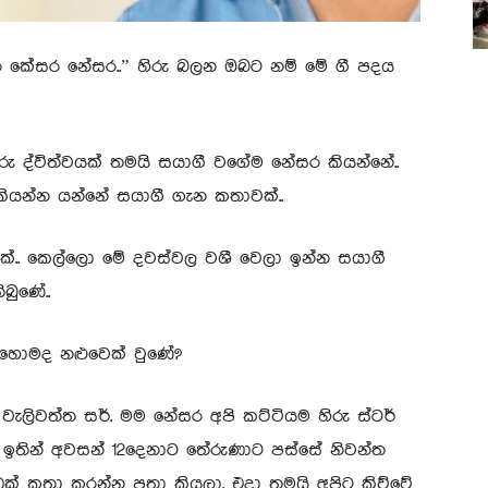
ර කේසර නේසර..” හිරු බලන ඔබට නම් මේ ගී පදය
තරු ද්විත්වයක් තමයි සයාගී වගේම නේසර කියන්නේ..
ියන්න යන්නේ සයාගී ගැන කතාවක්..
්.. කෙල්ලො මේ දවස්වල වශී වෙලා ඉන්න සයාගී
බුණේ..
හොමද නළුවෙක් වුණේ?
 වැලිවත්ත සර්. මම නේසර අපි කට්ටියම හිරු ස්ටර්
ඉතින් අවසන් 12දෙනාට තේරුණාට පස්සේ නිවන්ත
ඩක් කතා කරන්න පුතා කියලා. එදා තමයි අපිට කිව්වේ