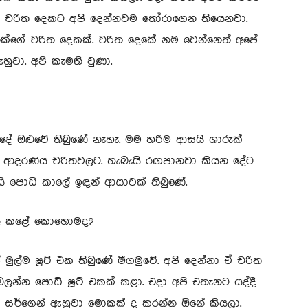
රධාන චරිත දෙකට අපි දෙන්නවම තෝරාගෙන තියෙනවා.
ක්ගේ චරිත දෙකක්. චරිත දෙකේ නම වෙන්නෙත් අපේ
වා. අපි කැමති වුණා.
 ඔළුවේ තිබුණේ නැහැ. මම හරිම ආසයි ශාරුක්
ම ආදරණිය චරිතවලට. හැබැයි රඟපානවා කියන දේට
ි පොඩි කාලේ ඉඳන් ආසාවක් තිබුණේ.
දිලි කළේ කොහොමද?
මුල්ම ෂූට් එක තිබුණේ මීගමුවේ. අපි දෙන්නා ඒ චරිත
්න පොඩි ෂූට් එකක් කළා. එදා අපි එතැනට යද්දී
්ත සර්ගෙන් ඇහුවා මොකක් ද කරන්න ඕනේ කියලා.