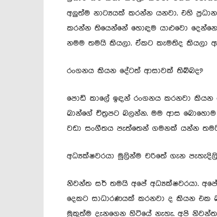
අලුත්ම නාට්‍යයක් කරන්න යනවා. එහි ප්‍
කරන්න තියෙන්නේ හොඳම යාළුවො දෙන්නෙ
නමම තමයි කියලා. ඒකට කැමතිද කියලා ඇහු
රංගනය කියන දේටත් ආසාවක් තිබ්බද?
පොඩි කාලේ ඉඳන් රංගනය කරනවා කියන දේ
ඛාන්ගේ චිත්‍රපට බලන්න. මම ආස බොහො
වඩා සංගීතය පැත්තෙන් ගමනක් යන්න තමය
අධ්‍යක්ෂවරයා මුලින්ම චරිතේ ගැන පැහැ
නිවන්ත සර් තමයි අපේ අධ්‍යක්ෂවරයා. අපේ 
දෙකට සාධාරණයක් කරනවා ද කියන එක බලන
මුකුත්ම දැනගෙන හිටියේ නැහැ. අපි නිවන