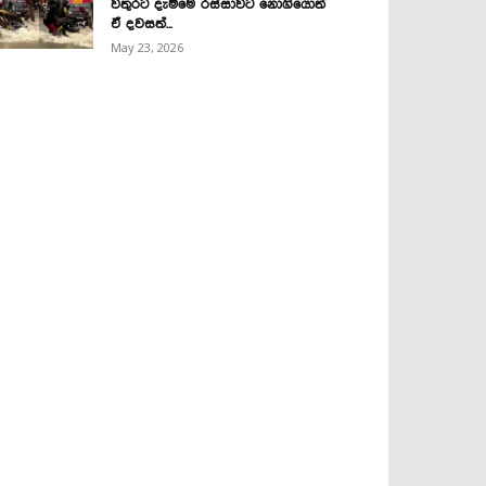
වතුරට දැම්මෙ රස්සාවට නොගියොත්
ඒ දවසත්...
May 23, 2026