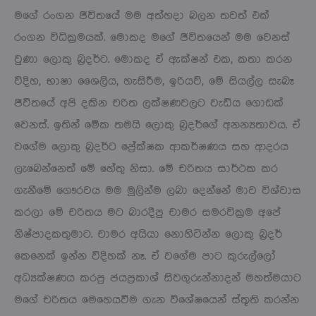
මගේ රංගන ජීවිතයේ මම අත්හදා බලන තවත් එක්
රංගන විධික්‍රමයක්. මොකද මගේ ජීවිතයෙන් මම වෙනස්
වුණා ලොකු බ්‍රදර්ට. මොකද ඒ ඇක්ෂන් එක, කතා කරන
විදිහ, භාෂා ශෛලිය, හැසිරීම, ඉරියව්, මේ සියල්ල සැබෑ
ජීවිතයේ අපි දකින චරිත ලක්ෂණවලට වැඩිය ගොඩක්
වෙනස්. ඉතින් මේක තමයි ලොකු බ්‍රදර්ගේ අනන්‍යතාවය. ඒ
වගේම ලොකු බ්‍රදර්ට ප්‍රේක්ෂක ආකර්ෂණය සහ ආදරය
ලැබෙන්නෙත් මේ හේතු නිසා. මේ චරිතය සාර්ථක කර
ගැනීමේ ගෞරවය මම මුලින්ම ලබා දෙන්නේ මාව විශ්වාස
කරලා මේ චරිතය මට බාරදීපු චාමර සමරවික්‍රම අපේ
නිෂ්පාදකතුමාට. චාමර අයියා නොහිටින්න ලොකු බ්‍රදර්
කෙනෙක් ඉන්න විදිහක් නෑ. ඒ වගේම පාට කුරුල්ලෝ
අධ්‍යක්ෂණය කරපු ජයප්‍රකාශ් සිවගුරුන්නාදන් මහත්මයාට
මගේ චරිතය මෙහෙයවීම ගැන විශේෂයෙන් ස්තූති කරන්න