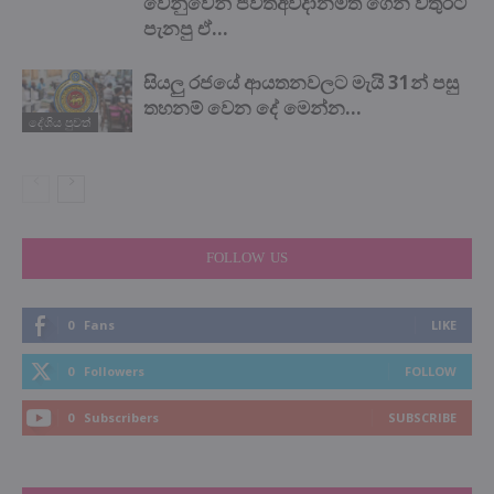
වෙනුවෙන් ජිවිතඅවදානමත් ගෙන වතුරට
පැනපු ඒ...
සියලු රජයේ ආයතනවලට මැයි 31න් පසු
තහනම් වෙන දේ මෙන්න…
දේශිය පුවත්
FOLLOW US
0
Fans
LIKE
0
Followers
FOLLOW
0
Subscribers
SUBSCRIBE