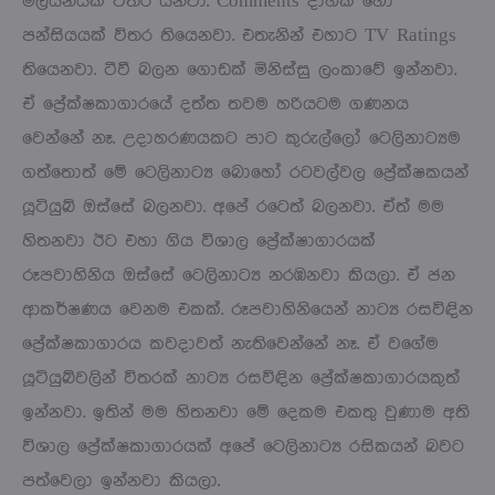
මිලියනයක් විතර යනවා. Comments දාහක් හෝ
පන්සියයක් විතර තියෙනවා. එතැනින් එහාට TV Ratings
තියෙනවා. ටීවී බලන ගොඩක් මිනිස්සු ලංකාවේ ඉන්නවා.
ඒ ප්‍රේක්ෂකාගාරයේ දත්ත තවම හරියටම ගණනය
වෙන්නේ නෑ. උදාහරණයකට පාට කුරුල්ලෝ ටෙලිනාට්‍යම
ගත්තොත් මේ ටෙලිනාට්‍ය බොහෝ රටවල්වල ප්‍රේක්ෂකයන්
යූටියුබ් ඔස්සේ බලනවා. අපේ රටෙත් බලනවා. ඒත් මම
හිතනවා ඊට එහා ගිය විශාල ප්‍රේක්ෂාගාරයක්
රූපවාහිනිය ඔස්සේ ටෙලිනාට්‍ය නරඹනවා කියලා. ඒ ජන
ආකර්ෂණය වෙනම එකක්. රූපවාහිනියෙන් නාට්‍ය රසවිඳින
ප්‍රේක්ෂකාගාරය කවදාවත් නැතිවෙන්නේ නෑ. ඒ වගේම
යූටියුබ්වලින් විතරක් නාට්‍ය රසවිඳින ප්‍රේක්ෂකාගාරයකුත්
ඉන්නවා. ඉතින් මම හිතනවා මේ දෙකම එකතු වුණාම අති
විශාල ප්‍රේක්ෂකාගාරයක් අපේ ටෙලිනාට්‍ය රසිකයන් බවට
පත්වෙලා ඉන්නවා කියලා.