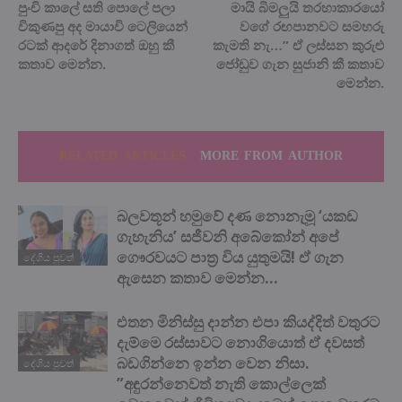
පුංචි කාලේ සති පොලේ පලා
මායි බිමලුයි තරහාකාරයෝ
විකුණපු අද මායාවි ටෙලියෙන්
වගේ රඟපානවට සමහරු
රටක් ආදරේ දිනාගත් ඔහු කී
කැමති නැ…” ඒ ලස්සන කුරුළු
කතාව මෙන්න.
ජෝඩුව ගැන සුජානි කී කතාව
මෙන්න.
RELATED ARTICLES
MORE FROM AUTHOR
බලවතූන් හමුවේ දණ නොනැමූ ‘යකඩ
ගැහැනිය’ සජීවනි අබේකෝන් අපේ
ගෞරවයට පාත්‍ර විය යුතුමයි! ඒ ගැන
දේශිය පුවත්
ඇසෙන කතාව මෙන්න…
එතන මිනිස්සු දාන්න එපා කියද්දිත් වතුරට
දැම්මෙ රස්සාවට නොගියොත් ඒ දවසත්
බඩගින්නෙ ඉන්න වෙන නිසා.
දේශිය පුවත්
”අඳුරන්නෙවත් නැති කොල්ලෙක්