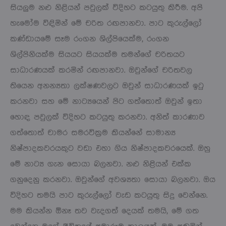
සියලු‍ම නළු නිළියන් පවුලක් විදිහට කටයුතු කිරීම. අපි
හැමෝම විඳිමින් මේ චරිත රඟපානවා. පාට කුරුල්ලෝ
කණ්ඩායමේ සෑම රංගන ශිල්පියෙක්ම, රංගන
ශිල්පිනියක්ම සියයට සියයක්ම තමන්ගේ චරිතයට
සාධාරණයක් කරමින් රඟපානවා. ඔවුන්ගේ චරිතවල
තියෙන අනන්‍යතා ලක්ෂණවලට ඔවුන් සාධාරණයක් ඉටු
කරනවා සහ මේ නාට්‍යයෙන් පිට ගත්තොත් ඔවුන් ඉතා
හොඳ පවුලක් විදිහට කටයුතු කරනවා. අනිත් කාරණාව
ගත්තොත් චාමර සමරවික්‍රම කියන්නේ සාමාන්‍ය
නිෂ්පාදකවරයකුට වඩා එහා ගිය නිෂ්පාදකවරයෙක්. ඔහු
මේ නාට්‍ය ගැන සොයා බලනවා. නළු නිළියන් එක්ක
ගනුදෙනු කරනවා. ඔවුන්ගේ අවශ්‍යතා සොයා බලනවා. ඔය
විදිහට තමයි පාට කුරුල්ලෝ වැඩ කටයුතු සිදු වෙන්නෙ.
මම කියන්න ඕනෑ තව වැදගත් දෙයක් තමයි, මේ ගත