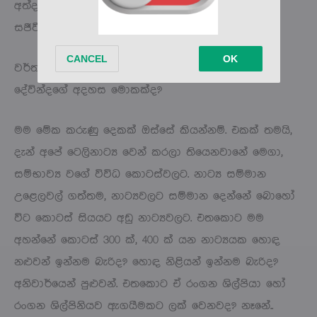
අත්දැකීම් ගොඩක් තියෙනවා. වේදිකාව කියන්නෙ අපි
සජීවී ඉදිරිපත් කිරීම් කරන තැනක්.
වර්තමාන ටෙලිනාට්‍ය කලාව පවතින තත්ත්වය ගැන
දේවින්දගේ අදහස මොකක්ද?
මම මේක කරුණු දෙකක් ඔස්සේ කියන්නම්. එකක් තමයි,
දැන් අපේ ටෙලිනාට්‍ය වෙන් කරලා තියෙනවානේ මෙගා,
සම්භාව්‍ය වගේ විවිධ කොටස්වලට. නාට්‍ය සම්මාන
උළෙලවල් ගත්තම, නාට්‍යවලට සම්මාන දෙන්නේ බොහෝ
විට කොටස් සියයට අඩු නාට්‍යවලට. එතකොට මම
අහන්නේ කොටස් 300 ක්, 400 ක් යන නාට්‍යයක හොඳ
නළුවන් ඉන්නම බැරිද? හොඳ නිළියන් ඉන්නම බැරිද?
අනිවාර්‌යෙන් පුළුවන්. එතකොට ඒ රංගන ශිල්පියා හෝ
රංගන ශිල්පිනියව ඇගයීමකට ලක් වෙනවද? නෑනේ..