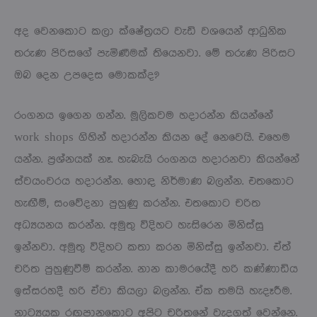
අද වෙනකොට කලා ක්ෂේත්‍රයට වැඩි වශයෙන් ආධුනික
තරුණ පිරිසගේ පැමිණීමක් තියෙනවා. මේ තරුණ පිරිසට
ඔබ දෙන උපදෙස මොකක්ද?
රංගනය ඉගෙන ගන්න. මූලිකවම හදාරන්න කියන්නේ
work shops ගිහින් හදාරන්න කියන දේ නෙවෙයි. එහෙම
යන්න. ප්‍රශ්නයක් නෑ. හැබැයි රංගනය හදාරනවා කියන්නේ
ස්වයංවරය හදාරන්න. හොඳ නිර්මාණ බලන්න. එතකොට
හැඟීම්, සංවේදනා පුහුණු කරන්න. එතකොට චරිත
අධ්‍යයනය කරන්න. අමුතු විදිහට හැසිරෙන මිනිස්සු
ඉන්නවා. අමුතු විදිහට කතා කරන මිනිස්සු ඉන්නවා. ඒත්
චරිත පුහුණුවීම් කරන්න. නාන කාමරයේදී හරි කණ්ණාඩිය
ඉස්සරහදී හරි ඒවා කියලා බලන්න. ඒක තමයි හැදෑරීම.
නාට්‍යයක රඟපානකොට අපිට චරිතනේ වැදගත් වෙන්නෙ.