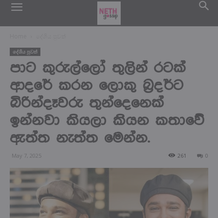
Home
දේශිය පුවත්
දේශිය පුවත්
පාට කුරුල්ලෝ තුලින් රටක්
ආදරේ කරන ලොකු බ්‍රදර්ට
බිරින්දෑවරු තුන්දෙනෙක්
ඉන්නවා කියලා කියන කතාවේ
ඇත්ත නැත්ත මෙන්න.
May 7, 2025
261
0