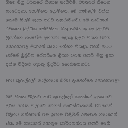
ඕනෑ. ඔහු චරිතයේ තියෙන හැසිරීම්, චරිතයේ තියෙන
සංවේදනා, සොම්නස දොම්නස, මේ හැමදේම එක්ක
ඉතාම සියුම් ලෙස අපිව හසුරුවනවා. මේ නාට්‍යයේ
රචකයා බුද්ධික සේමසිංහ. ඔහු තමයි ලොකු බ්‍රදර්ව
ලියන්නෙ. හැමෝම අහනවා ලොකු බ්‍රදර් කියන වචන
කොහොමද ඔයාගේ කටට එන්නෙ කියලා. මගේ කටට
එන්නේ බුද්ධික සේමසිංහ ලියන වචන තමයි. ඔහු ඉතා
දක්ෂ විදිහට ලොකු බ්‍රදර්ව ගොඩනගනවා.
පාට කුරුල්ලෝ ටෙලිනාට්‍ය ඔබට දැනෙන්නෙ කොහොමද?
මම හිතන විදිහට පාට කුරුල්ලෝ කියන්නේ ලංකාවේ
දීර්ඝ නාට්‍ය කලාවේ වෙනස් සංධිස්ථානයක්. චරිතයක්
විදිහට ගත්තොත් මම ඉතාම විඳිමින් රඟපාන නාට්‍යයක්
ඒක. මේ නාට්‍යයේ හොඳම සාර්ථකත්වය තමයි මෙහි