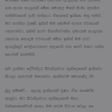
වෙන්නෙ මගේ ජීවිතයේ අමාරුම කාලයක්. මම අඬමින්
ගත කරන කාලයක් මේක. මොකද මගේ මාමා අසනීප
තත්ත්වයෙන් දැඩි සත්කාර ඒකකයේ ඉන්නෙ. ඔහු තමයි
මට තාත්තා වුණේ. ඉතින් මම අඬමින් හාස්‍ය චරිතයක්
රඟපානවා, අනිත් අයව හිනස්සවන්න. අමාරුම කාලයක
රඟපාන හොඳම චරිතයක් මේක. ඉතින් මම පාට
කුරුල්ලෝ ටෙලිනාට්‍යයට ආදරෙයි සහ සෙට් එකට යන්න
ගොඩක් කැමතියි.
අපි දැක්කා දේවින්දට බිරින්දෑවරු තුන්දෙනෙක් ඉන්නවා
කියලා කතාවක් තියෙනවා. ඇත්තටම මොකක්ද ඒ?
බුදු අම්මෝ… ලොකු ප්‍රශ්නයක් වුණා. ඒක හැමෝම
ඇහුවා. මට බිරින්දෑවරු තුන්දෙනෙක් තියා
එක්කෙනෙක්වත් නැහැ. මම තවම විවාහ වෙලා නෑ.