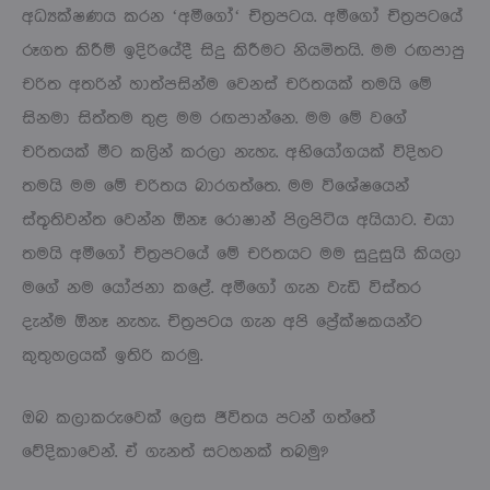
අධ්‍යක්ෂණය කරන ‘අමීගෝ‘ චිත්‍රපටය. අමීගෝ චිත්‍රපටයේ
රූගත කිරීම් ඉදිරියේදී සිදු කිරීමට නියමිතයි. මම රඟපාපු
චරිත අතරින් හාත්පසින්ම වෙනස් චරිතයක් තමයි මේ
සිනමා සිත්තම තුළ මම රඟපාන්නෙ. මම මේ වගේ
චරිතයක් මීට කලින් කරලා නැහැ. අභියෝගයක් විදිහට
තමයි මම මේ චරිතය බාරගත්තෙ. මම විශේෂයෙන්
ස්තූතිවන්ත වෙන්න ඕනෑ රොෂාන් පිලපිටිය අයියාට. එයා
තමයි අමීගෝ චිත්‍රපටයේ මේ චරිතයට මම සුදුසුයි කියලා
මගේ නම යෝජනා කළේ. අමීගෝ ගැන වැඩි විස්තර
දැන්ම ඕනෑ නැහැ. චිත්‍රපටය ගැන අපි ප්‍රේක්ෂකයන්ට
කුතුහලයක් ඉතිරි කරමු.
ඔබ කලාකරුවෙක් ලෙස ජීවිතය පටන් ගත්තේ
වේදිකාවෙන්. ඒ ගැනත් සටහනක් තබමු?