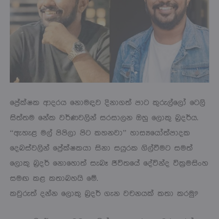
ප්‍රේක්ෂක ආදරය නොමඳව දිනාගත් පාට කුරුල්ලෝ ටෙලි
සිත්තම නේක වර්ණවලින් සරසාලන ඔහු ලොකු බ්‍රදර්ය.
“ඇහැළ මල් පිපිලා පිට කහනවා”‍ හාස්‍යයෝත්පාදක
දෙබස්වලින් ප්‍රේක්ෂකයා සිනා සයුරක ගිල්වීමට සමත්
ලොකු බ්‍රදර් නොහොත් සැබෑ ජීවිතයේ දේවින්ද වික්‍රමසිංහ
සමඟ කළ කතාබහයි මේ.
කවුරුත් දන්න ලොකු බ්‍රදර් ගැන වචනයක් කතා කරමු?