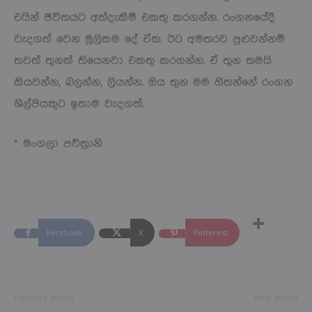
එයින් ජීවිතයට අත්දැකීම් එකතු කරගන්න. රංගනයේදී
වැදගත් වෙන මූලිකම දේ ඒක. ඊට අමතරව පුළුවන්නම්
තවත් තුනක් තියෙනවා එකතු කරගන්න. ඒ තුන තමයි
කියවන්න, බලන්න, ලියන්න. ඔය තුන මම හිතන්නේ රංගන
ශිල්පියකුට ඉතාම වැදගත්.
* මංගලා පවිත්‍රානි
Facebook
X
Pinterest
Previous article
Next article