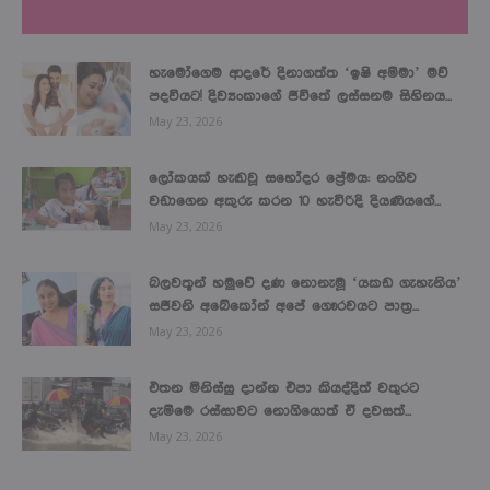
LATEST NEWS
හැමෝගෙම ආදරේ දිනාගත්ත ‘ඉෂි අම්මා’ මව්
පදවියට! දිව්‍යංකාගේ ජීවිතේ ලස්සනම සිහිනය...
May 23, 2026
ලෝකයක් හැඬවූ සහෝදර ප්‍රේමය: නංගිව
වඩාගෙන අකුරු කරන 10 හැවිරිදි දියණියගේ...
May 23, 2026
බලවතූන් හමුවේ දණ නොනැමූ ‘යකඩ ගැහැනිය’
සජීවනි අබේකෝන් අපේ ගෞරවයට පාත්‍ර...
May 23, 2026
එතන මිනිස්සු දාන්න එපා කියද්දිත් වතුරට
දැම්මෙ රස්සාවට නොගියොත් ඒ දවසත්...
May 23, 2026