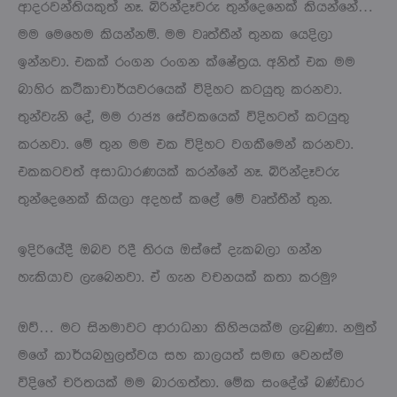
ආදරවන්තියකුත් නෑ. බිරින්දෑවරු තුන්දෙනෙක් කියන්නේ…
මම මෙහෙම කියන්නම්. මම වෘත්තීන් තුනක යෙදිලා
ඉන්නවා. එකක් රංගන රංගන ක්ෂේත්‍රය. අනිත් එක මම
බාහිර කථිකාචාර්යවරයෙක් විදිහට කටයුතු කරනවා.
තුන්වැනි දේ, මම රාජ්‍ය සේවකයෙක් විදිහටත් කටයුතු
කරනවා. මේ තුන මම එක විදිහට වගකීමෙන් කරනවා.
එකකටවත් අසාධාරණයක් කරන්නේ නෑ. බිරින්දෑවරු
තුන්දෙනෙක් කියලා අදහස් කළේ මේ වෘත්තීන් තුන.
ඉදිරියේදී ඔබව රිදී තිරය ඔස්සේ දැකබලා ගන්න
හැකියාව ලැබෙනවා. ඒ ගැන වචනයක් කතා කරමු?
ඔව්… මට සිනමාවට ආරාධනා කිහිපයක්ම ලැබුණා. නමුත්
මගේ කාර්යබහුලත්වය සහ කාලයත් සමඟ වෙනස්ම
විදිහේ චරිතයක් මම බාරගත්තා. මේක සංදේශ් බණ්ඩාර