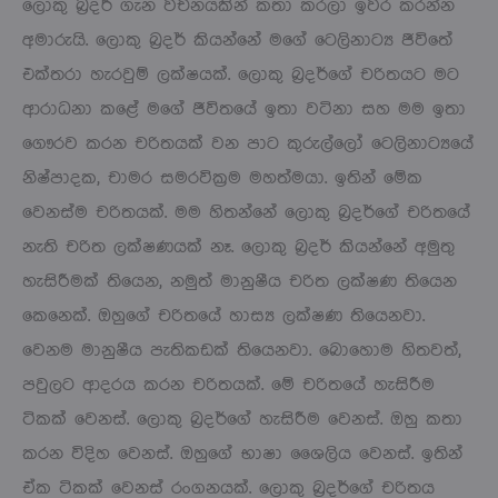
ලොකු බ්‍රදර් ගැන වචනයකින් කතා කරලා ඉවර කරන්න
අමාරුයි. ලොකු බ්‍රදර් කියන්නේ මගේ ටෙලිනාට්‍ය ජීවිතේ
එක්තරා හැරවුම් ලක්ෂයක්. ලොකු බ්‍රදර්ගේ චරිතයට මට
ආරාධනා කළේ මගේ ජීවිතයේ ඉතා වටිනා සහ මම ඉතා
ගෞරව කරන චරිතයක් වන පාට කුරුල්ලෝ ටෙලිනාට්‍යයේ
නිෂ්පාදක, චාමර සමරවික්‍රම මහත්මයා. ඉතින් මේක
වෙනස්ම චරිතයක්. මම හිතන්නේ ලොකු බ්‍රදර්ගේ චරිතයේ
නැති චරිත ලක්ෂණයක් නෑ. ලොකු බ්‍රදර් කියන්නේ අමුතු
හැසිරීමක් තියෙන, නමුත් මානුෂීය චරිත ලක්ෂණ තියෙන
කෙනෙක්. ඔහුගේ චරිතයේ හාස්‍ය ලක්ෂණ තියෙනවා.
වෙනම මානුෂීය පැතිකඩක් තියෙනවා. බොහොම හිතවත්,
පවුලට ආදරය කරන චරිතයක්. මේ චරිතයේ හැසිරීම
ටිකක් වෙනස්. ලොකු බ්‍රදර්ගේ හැසිරීම වෙනස්. ඔහු කතා
කරන විදිහ වෙනස්. ඔහුගේ භාෂා ශෛලිය වෙනස්. ඉතින්
ඒක ටිකක් වෙනස් රංගනයක්. ලොකු බ්‍රදර්ගේ චරිතය