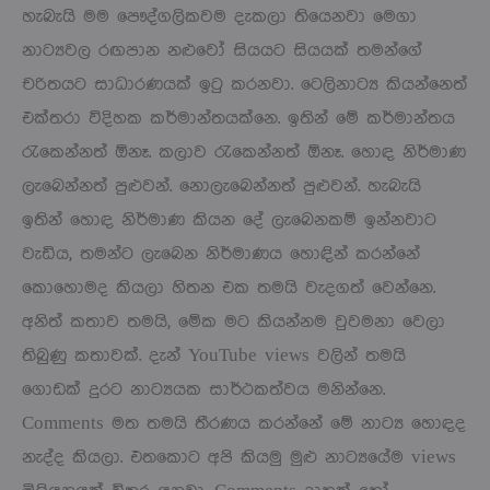
හැබැයි මම පෞද්ගලිකවම දැකලා තියෙනවා මෙගා
නාට්‍යවල රඟපාන නළුවෝ සියයට සියයක් තමන්ගේ
චරිතයට සාධාරණයක් ඉටු කරනවා. ටෙලිනාට්‍ය කියන්නෙත්
එක්තරා විදිහක කර්මාන්තයක්නෙ. ඉතින් මේ කර්මාන්තය
රැකෙන්නත් ඕනෑ. කලාව රැකෙන්නත් ඕනෑ. හොඳ නිර්මාණ
ලැබෙන්නත් පුළුවන්. නොලැබෙන්නත් පුළුවන්. හැබැයි
ඉතින් හොඳ නිර්මාණ කියන දේ ලැබෙනකම් ඉන්නවාට
වැඩිය, තමන්ට ලැබෙන නිර්මාණය හොඳින් කරන්නේ
කොහොමද කියලා හිතන එක තමයි වැදගත් වෙන්නෙ.
අනිත් කතාව තමයි, මේක මට කියන්නම වුවමනා වෙලා
තිබුණු කතාවක්. දැන් YouTube views වලින් තමයි
ගොඩක් දුරට නාට්‍යයක සාර්ථකත්වය මනින්නෙ.
Comments මත තමයි තීරණය කරන්නේ මේ නාට්‍ය හොඳද
නැද්ද කියලා. එතකොට අපි කියමු මුළු නාට්‍යයේම views