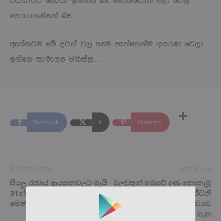
රස්සාවට නොයා ඉන්නත් බෑ. නොගියොත් එදා වේල
හොයාගන්නත් බෑ.
ඇත්තටම මේ දවස් වල හැම පැත්තෙන්ම අසරණ වෙලා
ඉන්නෙ සාමාන්‍ය මිනිස්සු…
Facebook
X
Pinterest
Previous article
Next article
සියලු රජයේ ආයතනවලට මැයි
බලවතූන් හමුවේ දණ නොනැමූ
31න් පසු තහනම් වෙන දේ
‘යකඩ ගැහැනිය’ සජීවනි
මෙන්න…
අබේකෝන් අපේ ගෞරවයට
පාත්‍ර විය යුතුමයි! ඒ ගැන