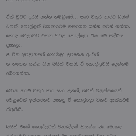
ඒත් චුට්ට දුරයි යන්න හම්බුණේ… සැර වතුර පාරට බයික්
එකත්, කොල්ලත් එකපාරටම ගහගෙන යන්න පටන් ගත්තා.
හොඳ වෙලාවට එතන හිටපු කොල්ලො ටික මේ සිද්ධිය
දැකලා,
ජී විත අවදානමත් නොබලා දුවගෙන ඇවිත්
ග හගෙන යන්න ගිය බයික් එකයි, ඒ කොල්ලවයි දෙන්නම
බේරගත්තා.
මොන තරම් වතුර පාර සැර උනත්, තවත් මනුස්සයෙක්
වෙනුවෙන් ඉස්සරහට පැනපු ඒ කොල්ලො ටිකට ඇත්තටම
ස්තූතියි..
බයික් එකේ කොල්ලටත් වැරැද්දක් කියන්න බෑ. මොකද