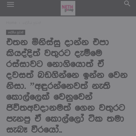
Home
දේශිය පුවත්
දේශිය පුවත්
එතන මිනිස්සු දාන්න එපා
කියද්දිත් වතුරට දැම්මෙ
රස්සාවට නොගියොත් ඒ
දවසත් බඩගින්නෙ ඉන්න වෙන
නිසා. ”අඳුරන්නෙවත් නැති
කොල්ලෙක් වෙනුවෙන්
ජිවිතඅවදානමත් ගෙන වතුරට
පැනපු ඒ කොල්ලෝ ටික තමා
සැබෑ වීරයෝ..