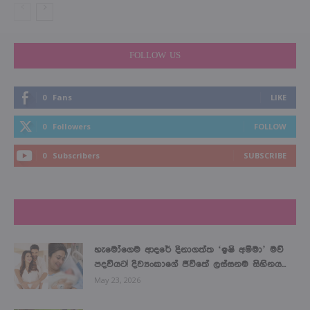
FOLLOW US
0
Fans
LIKE
0
Followers
FOLLOW
0
Subscribers
SUBSCRIBE
LATEST NEWS
හැමෝගෙම ආදරේ දිනාගත්ත ‘ඉෂි අම්මා’ මව්
පදවියට! දිව්‍යංකාගේ ජීවිතේ ලස්සනම සිහිනය...
May 23, 2026