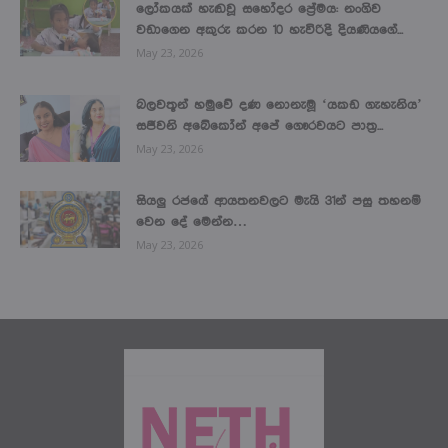
ලෝකයක් හැඬවූ සහෝදර ප්‍රේමය: නංගිව
වඩාගෙන අකුරු කරන 10 හැවිරිදි දියණියගේ...
May 23, 2026
බලවතූන් හමුවේ දණ නොනැමූ ‘යකඩ ගැහැනිය’
සජීවනි අබේකෝන් අපේ ගෞරවයට පාත්‍ර...
May 23, 2026
සියලු රජයේ ආයතනවලට මැයි 31න් පසු තහනම්
වෙන දේ මෙන්න…
May 23, 2026