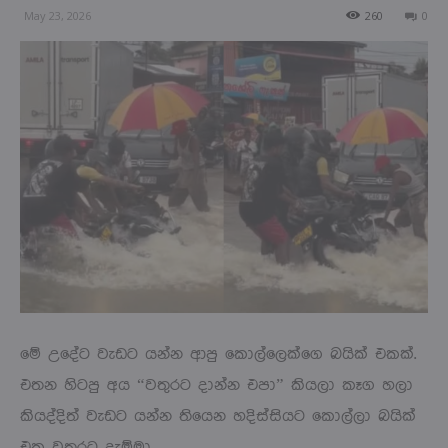
May 23, 2026
260
0
මේ උදේට වැඩට යන්න ආපු කොල්ලෙක්ගෙ බයික් එකක්.
එතන හිටපු අය “වතුරට දාන්න එපා” කියලා කෑග හලා
කියද්දිත් වැඩට යන්න තියෙන හදිස්සියට කොල්ලා බයික්
එක වතුරට දැම්මා.