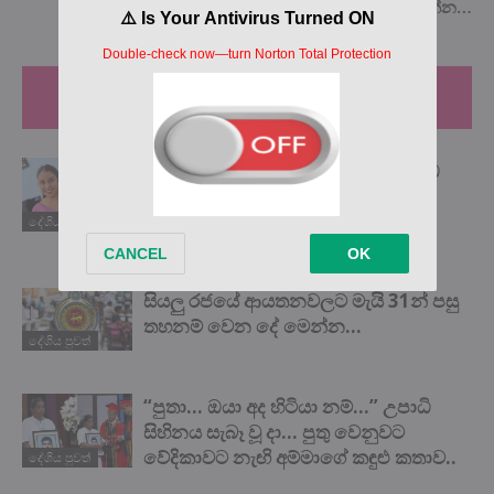
ඇසෙන කතාව මෙන්න…
RELATED ARTICLES
MORE FROM AUTHOR
බලවතූන් හමුවේ දණ නොනැමූ ‘යකඩ
ගැහැනිය’ සජීවනි අබේකෝන් අපේ
ගෞරවයට පාත්‍ර විය යුතුමයි! ඒ ගැන
දේශිය පුවත්
ඇසෙන කතාව මෙන්න…
සියලු රජයේ ආයතනවලට මැයි 31න් පසු
තහනම් වෙන දේ මෙන්න…
දේශිය පුවත්
“පුතා… ඔයා අද හිටියා නම්…” උපාධි
සිහිනය සැබෑ වූ දා… පුතු වෙනුවට
වේදිකාවට නැඟි අම්මාගේ කඳුළු කතාව..
දේශිය පුවත්