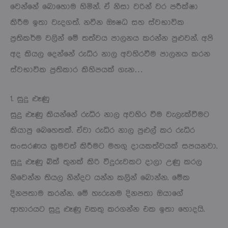
වෙන්නේ බොහොම හිමින්. ඒ නිසා වරින් වර පරීක්ෂා
කිරීම ඉතා වැදගත්. නවීන ඖෂධ සහ ස්වභාවික
ප්‍රතිකර්ම වලින් මේ තත්වය පාලනය කරන්න පුළුවන්. අපි
අද කියල දෙන්නේ රුධිර නාල අවහිරවීම පාලනය කරන
ස්වභාවික ප්‍රතිකාර කිහිපයක් ගැන…
1. සුදු ළූණු
සුදු ළූණු කියන්නේ රුධිර නාල අවහිර වීම වැලැක්වීමට
කියාපු බෙහෙතක්. ඒවා රුධිර නාල පුළුල් කර රුධිර
සංසරණය ක්‍රමවත් කිරීමට මහගු දායකත්වයක් සපයනවා.
සුදු ළූණු බික් තුනක් කිරි වීදුරුවකට දාලා උණු කරල
නිවෙන්න තියල නින්දට යන්න කලින් බොන්න. මේක
දිනපතාම කරන්න. මේ හැරුනම දිනපතා ඔයාගේ
ආහාරයට සුදු ළූණු එකතු කරගන්න එක ඉතා හොදයි.