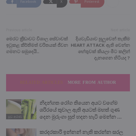
Facebook
X
Pinterest
Previous article
Next article
මෙරට ක්‍රීඩාවට විශාල සේවාවක්
දියවැඩියාව සුලුවෙන් තැකීම
ඉටුකළ කීර්තිමත් චරිතයක් ජීවන
HEART ATTACK ඇති වෙන්න
ගමනට සමුදෙයි..
හේතුවක් කියලා මීට කලින්
දැනගෙන හිටියද ?
RELATED ARTICLES
MORE FROM AUTHOR
නිදන්ගත රෝග තියෙන අයට වගේම
ශරීරයේ තුවාල ඇති අයටත් මහත් ගුණ
දෙන මුරුංගා සුප් හදන හැටි මෙන්න …
සුව අරණ
කරදරකාරී ඉන්නන් නැති කරන්න සරල