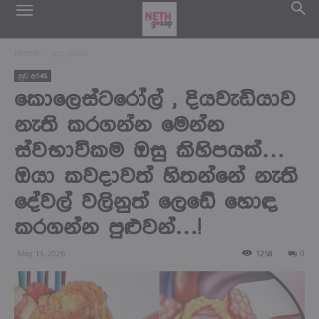
Home
සුව අරණ
සුව අරණ
කොලෙස්ටරෝල් , දියවැඩියාව
නැති කරගන්න මෙන්න
ස්වභාවිකම ඔසු කිහිපයක්…
ඔයා කවදාවත් හිතන්නේ නැති
දේවල් වලිනුත් ලෙඩේ හොඳ
කරගන්න පුළුවන්…!
May 13, 2026
1258
0