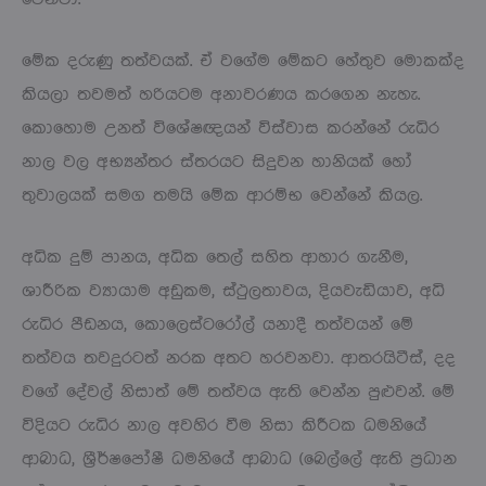
මේක දරුණු තත්වයක්. ඒ වගේම මේකට හේතුව මොකක්ද
කියලා තවමත් හරියටම අනාවරණය කරගෙන නැහැ.
කොහොම උනත් විශේෂඥයන් විස්වාස කරන්නේ රුධිර
නාල වල අභ්‍යන්තර ස්තරයට සිදුවන හානියක් හෝ
තුවාලයක් සමග තමයි මේක ආරම්භ වෙන්නේ කියල.
අධික දුම් පානය, අධික තෙල් සහිත ආහාර ගැනීම,
ශාරීරික ව්‍යායාම අඩුකම, ස්ථුලතාවය, දියවැඩියාව, අධි
රුධිර පීඩනය, කොලෙස්ටරෝල් යනාදී තත්වයන් මේ
තත්වය තවදුරටත් නරක අතට හරවනවා. ආතරයිටීස්, දද
වගේ දේවල් නිසාත් මේ තත්වය ඇති වෙන්න පුළුවන්. මේ
විදියට රුධිර නාල අවහිර වීම නිසා කිරීටක ධමනියේ
ආබාධ, ශ්‍රීර්ෂපෝෂී ධමනියේ ආබාධ (බෙල්ලේ ඇති ප්‍රධාන