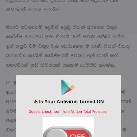
වීදුරුවකට එක් කර දිනකට වරක් හෝ දෙවරක් සති
කිහිපයක් පානය කරන්න.
ඔයාට අවශ්‍යනම් ලෙමන් ලෙලි ටිකක් අරගෙන වතුර
කෝප්ප හතරකට දමා විනාඩි 20ක් පමණ තම්බා ගන්න.
ඉන් පසුව එම වතුර ටික පෙරාගෙන මී පැණි ටිකක් එකතු
කරගන්න. මෙයින් කෝප්පයක් දවසට තුන් වරක් හෝ
හතරවරක් සති කිහිපයක් යනකම් පාවිච්චි කරන්න.
04. ඉගුරු
ඉගුරු මගින් රුධිරවාහිනී වල මේද කොටස් තැන්පත්වීම
අවම කරනවා වගේම ශරීරයේ කොලෙස්ටරෝල් ප්‍රමාණයත්
අවම කරනවා. ගාගත් ඉගුරු තේ හැන්දක් දාල තේ එක
හදන්න. ඉගුරු ටික හොඳින් පෙගෙනකන් විනාඩි පහක්
විතර තියෙන්න හරින්න. ඊට පස්සේ එක පෙරලා අරන් මී