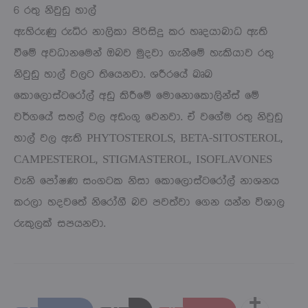
6 රතු නිවුඩු හාල්
ඇහිරුණු රුධිර නාලිකා පිරිසිදු කර හෘදයාබාධ ඇති
වීමේ අවධානමෙන් ඔබව මුදවා ගැනීමේ හැකියාව රතු
නිවුඩු හාල් වලට තියෙනවා. ශරීරයේ ඛෘඛ
කොලොස්ටරෝල් අඩු කිරීමේ මොනොකොලින්ස් මේ
වර්ගයේ සහල් වල අඩංගු වෙනවා. ඒ වගේම රතු නිවුඩු
හාල් වල ඇති PHYTOSTEROLS, BETA-SITOSTEROL,
CAMPESTEROL, STIGMASTEROL, ISOFLAVONES
වැනි පෝෂණ සංගටක නිසා කොලොස්ටරෝල් නාශනය
කරලා හදවතේ නිරෝගී බව පවත්වා ගෙන යන්න විශාල
රුකුලක් සපයනවා.