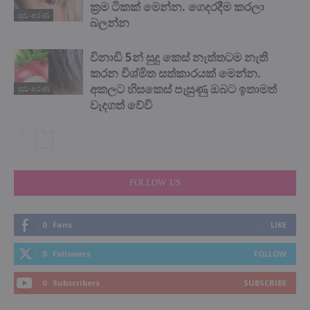
ක්‍රම ටිකක් මෙන්න. ගෙදරදීම කරලා
සුව අරණ
බලන්න
විනාඩි 5න් සුදු කෙස් නැත්තටම නැති
කරන විශ්මිත සත්කාරයක් මෙන්න.
අකලට හිසකෙස් පැසුණු ඔබට ඉතාමත්
සුව අරණ
වැදගත් වේවි
FOLLOW US
0
Fans
LIKE
0
Followers
FOLLOW
0
Subscribers
SUBSCRIBE