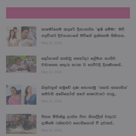
LATEST NEWS
හැමෝගෙම ආදරේ දිනාගත්ත ‘ඉෂි අම්මා’ මව්
පදවියට! දිව්‍යංකාගේ ජීවිතේ ලස්සනම සිහිනය...
May 23, 2026
ලෝකයක් හැඬවූ සහෝදර ප්‍රේමය: නංගිව
වඩාගෙන අකුරු කරන 10 හැවිරිදි දියණියගේ...
May 23, 2026
බලවතූන් හමුවේ දණ නොනැමූ ‘යකඩ ගැහැනිය’
සජීවනි අබේකෝන් අපේ ගෞරවයට පාත්‍ර...
May 23, 2026
එතන මිනිස්සු දාන්න එපා කියද්දිත් වතුරට
දැම්මෙ රස්සාවට නොගියොත් ඒ දවසත්...
May 23, 2026