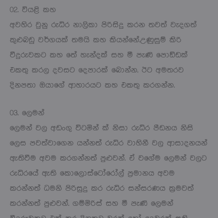
02. වියළි කහ
අවහිර වුනු රුධිර නාලිකා පිරිසිදු කරන තවත් වැදගත්
කුළුබඩු වර්ගයක් තමයි කහ කියන්නේ.උණුසුම් කිරි
වීදුරුවකට කහ තේ හැන්දක් සහ මී පැණි පොඞ්ඩක්
එකතු කරල දවසට දෙපාරක් බොන්න. ඊට අමතරව
දිනපතා ඔයාගේ ආහාරයට කහ එකතු කරගන්න.
03. ලෙමන්
ලෙමන් වල අඩංගු විටමින් ක්‍ නිසා රුධිර පීඩනය නිසි
ලෙස පවත්වාගෙන යන්නත් රුධිර වාහිනී වල ආසාදනයන්
ඇතිවීම අවම කරගන්නත් පුළුවන්. ඒ වගේම ලෙමන් වලට
රුධිරයේ ඇති කොලොස්ටෝරෝල් ප්‍රමානය අවම
කරන්නත් ධමනි පිරිසුදු කර රුධිර සන්සරණය ක්‍රමවත්
කරන්නත් පුළුවන්. ගම්මිරිස් සහ මී පැණි ලෙමන්