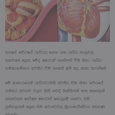
අපගේ ශරීරයේ රුධිරය ගෙන යන රුධිර නාලවල
අනවශ්‍ය ලෙස මේද කොටස් තැන්පත් වීම නිසා රුධිර
ගමනාගමනය අවහිර වීම ගැනයි අපි අද කතා කරන්නේ.
මේ ආකාරයෙන් රුධිරවාහිනී අවහිර වීම නිසා ශරීරයේ
සමහර අවයව වලට නිසි පරිදි ඔක්සිජන් සහ අනෙකුත්
අත්‍යවශ්‍ය පෝෂ්‍ය කොටස් නොලැබී යනවා. එහි
ප්‍රතිඵලයක් ලෙස එම අවයවවල ක්‍රියාකාරීත්වය අඩපණ
වෙනවා.