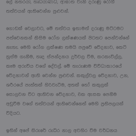
ලේ නහරය), හෘධයාබාධ, ආඝාත වැනි දරුණු රෝගී
තත්වයන් ඇතිවෙන්න පුළුවන්.
ගොඩක් වෙලාවට, මේ තත්වය ඉතාමත් දරුණු මට්ටමට
පත්වෙනකන් කිසිම රෝග ලක්ෂණයක් පිටතට පෙන්වන්නේ
නැහැ. මෙහි රෝග ලක්ෂණ තමයි පපුවේ වේදනාව, කෙටි
හුස්ම ගැනීම, හෘද ස්පන්දනය දුර්වල වීම, කරකැවිල්ල,
කෑම අරුචිය වගේ දේවල්. මේ හැරුණම විවිධාකාරයේ
වේදනාවන් ඇති වෙන්න පුළුවන්. කකුල්වල වේදනාව, උන,
ශරීරයේ පැත්තක් හිරිවැටීම, අතක් හෝ කකුලක්
සොලවන විට ඇතිවන වේදනාව, එක ඇසක පෙනීම
අඩුවීම වගේ තත්වයන් ඇතිවෙන්නෙත් මෙහි ප්‍රතිපලයක්
විදියට.
ඉතින් අපේ සිරුරේ රුධිර නාල අවහිර වීම වර්ධනය