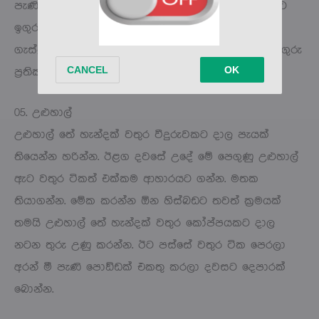
පැණි පොඞ්ඩක් එකතු කරලා බොන්න ගන්න. හිස් බඩට
ඉගුරු කෑල්ලක් කන එකත් හොඳයි. නමුත් ඔයාට
ගැස්ට්‍රයිටීස් හෝ පිත්තාශයේ ආබාධ තියෙනවා නම් ඉගුරු
ප්‍රතිකාර ඒ තරම් සුදුසු වෙන්නේ නැහැ.
05. උළුහාල්
උළුහාල් තේ හැන්දක් වතුර වීදුරුවකට දාල පැයක්
තියෙන්න හරින්න. ඊළග දවසේ උදේ මේ පෙගුණු උළුහාල්
ඇට වතුර ටිකත් එක්කම ආහාරයට ගන්න. මතක
තියාගන්න. මේක කරන්න ඕන හිස්බඩට තවත් ක්‍රමයක්
තමයි උළුහාල් තේ හැන්දක් වතුර කෝප්පයකට දාල
නටන තුරු උණු කරන්න. ඊට පස්සේ වතුර ටික පෙරලා
අරන් මී පැණි පොඞ්ඩක් එකතු කරලා දවසට දෙපාරක්
බොන්න.