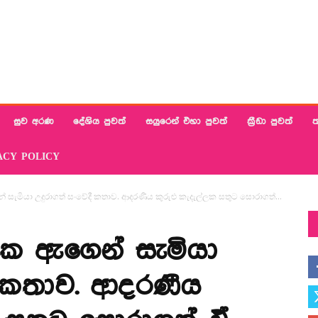
සුව අරණ
දේශිය පුවත්
සයුරෙන් එහා පුවත්
ක්‍රීඩා පුවත්
ත
ACY POLICY
මියා උදුරාගත් සංවේදී කතාව. ආදරණීය කුරුළු කැදැල්ලක සතුට සොරාගත්...
 ඇගෙන් සැමියා
ී කතාව. ආදරණීය