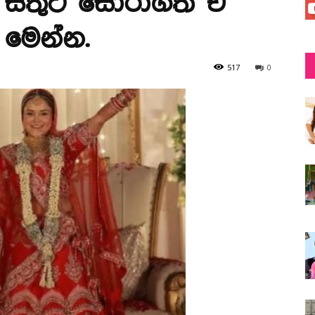
ක සතුට සොරාගත් ඒ
මෙන්න.
517
0