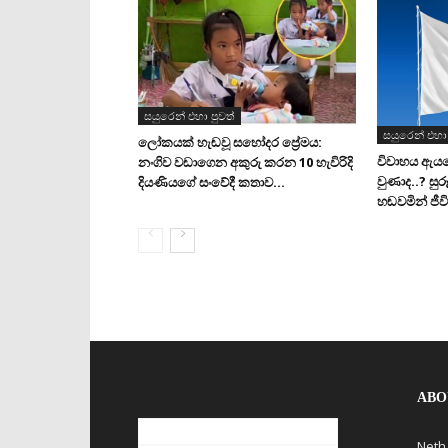
සයුරෙන් එහා පුවත්
සයුරෙන් එහා 
ලෝකයක් හැඬවූ සහෝදර ප්‍රේමය:
විවාහය ඇය
නංගිව වඩාගෙන අකුරු කරන 10 හැවිරිදි
වුණාද..? සුර
දියණියගේ සංවේදී කතාව…
හඬවමින් ජීව
ABO
Neth