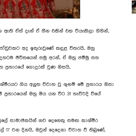
ඇති ඒත් දැන් ඒ හීන එකින් එක වියැකිලා ගිහින්..
ෝඩුවකට අද ඉතුරුවුණේ කඳුළ විතරයි.. ඔහු
හටම ජීවිතයෙන් සමු අරන්.. ඒ ඔහු ජම්මු සහ
 ප්‍රහාරයේ ගොදුරක් වුණ නිසයි..
මීරයට ගිය අලුත විවාහ වූ ශුභම් මේ ප්‍රහාරය නිසා
 ප්‍රහාරයෙන් ඔහු මිය යන විට 31 හැවිරිදි වියේ
පවුලේ සාමාජිකයින් නව දෙනෙකු සමඟ කාශ්මීර
 17 වන දිනයි.. ඔවුන් දෙදෙනා විවාහ වී තිබුණේ,