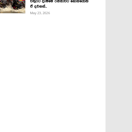
වතුරට දැම්මෙ රස්සාවට නොගියොත්
ඒ දවසත්...
May 23, 2026