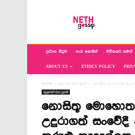
Neth
Gossip
ප්‍රධාන පිටුව
තරු ගොසිප්
ජීවිතයට යමක්
ABOUT US
ETHICS POLICY
PRIV
Home
සයුරෙන් එහා පුවත්
නොසිතූ මොහොතක ඇගෙන් සැ
සයුරෙන් එහා පුවත්
නොසිතූ මොහොතක
උදුරාගත් සංවේද