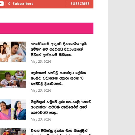
0
Subscribers
SUBSCRIBE
LATEST NEWS
හැමෝගෙම ආදරේ දිනාගත්ත ‘ඉෂි
අම්මා’ මව් පදවියට! දිව්‍යංකාගේ
ජීවිතේ ලස්සනම සිහිනය...
May 23, 2026
ලෝකයක් හැඬවූ සහෝදර ප්‍රේමය:
නංගිව වඩාගෙන අකුරු කරන 10
හැවිරිදි දියණියගේ...
May 23, 2026
බලවතූන් හමුවේ දණ නොනැමූ ‘යකඩ
ගැහැනිය’ සජීවනි අබේකෝන් අපේ
ගෞරවයට පාත්‍ර...
May 23, 2026
එතන මිනිස්සු දාන්න එපා කියද්දිත්