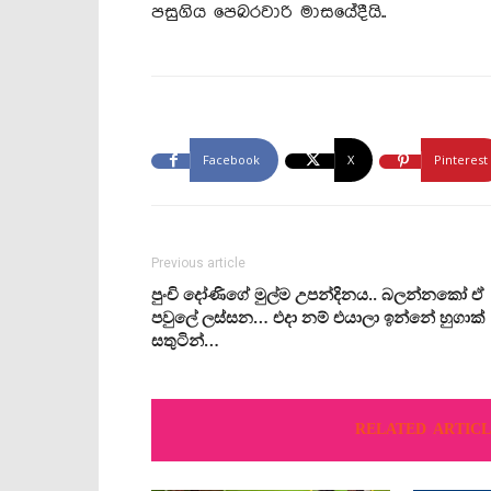
පසුගිය පෙබරවාරි මාසයේදීයි..
Facebook
X
Pinterest
Previous article
පුංචි දෝණිගේ මුල්ම උපන්දිනය.. බලන්නකෝ ඒ
පවුලේ ලස්සන… එදා නම් එයාලා ඉන්නේ හුගාක්
සතුටින්…
RELATED ARTICL