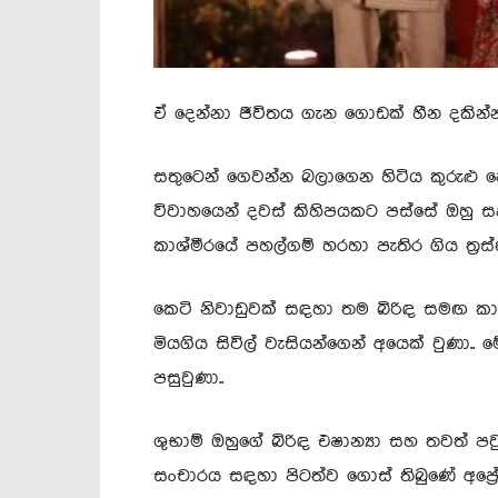
ඒ දෙන්නා ජීවිතය ගැන ගොඩක් හීන දකින්න 
සතුටෙන් ගෙවන්න බලාගෙන හිටිය කුරුළු ජ
විවාහයෙන් දවස් කිහිපයකට පස්සේ ඔහු සද
කාශ්මීරයේ පහල්ගම් හරහා පැතිර ගිය ත්‍රස්ත
කෙටි නිවාඩුවක් සඳහා තම බිරිඳ සමඟ කාශ්
මියගිය සිවිල් වැසියන්ගෙන් අයෙක් වුණා.. මේ
පසුවුණා..
ශුභාම් ඔහුගේ බිරිඳ එෂාන්‍යා සහ තවත් 
සංචාරය සඳහා පිටත්ව ගොස් තිබුණේ අප්‍රේල්