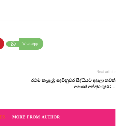
WhatsApp
Next article
රටම කැළැඹූ දෙවිනුවර සිද්ධියට අදාලා තවත්
අයෙක් අත්අඩංගුවට…
ES
MORE FROM AUTHOR