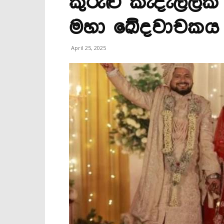
කුරුළු කැදැල්ල
මහා ඛේදවාචකය 
April 25, 2025