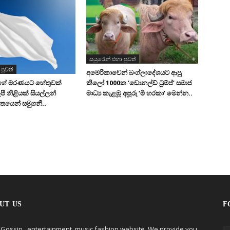
සයුරෙන් එහා පුවත්
පුවත්
අමෙරිකාවෙන් බංග්ලාදේශයට ආපු
කිලෝ 1000ක ‘ඩොනල්ඩ් ට්‍රම්ප්’ සමාජ
ගේ මරණයට හේතුවක්
මාධ්‍ය කැළඹූ අපූරු ‘මී හරකා’ මෙන්න..
ූපී නිළියක් සියල්ලන්
ිතයෙන් සමුගනී..
UT US
F
 Gossip , entertainment, music fashion website. We provide you