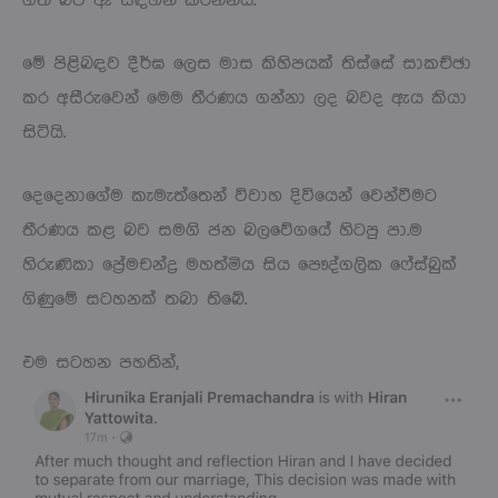
ගත් බව ඈ සඳහන් කරන්නීය.
මේ පිළිබඳව දීර්ඝ ලෙස මාස කිහිපයක් තිස්සේ සාකච්ඡා
කර අසීරුවෙන් මෙම තීරණය ගන්නා ලද බවද ඇය කියා
සිටියි.
දෙදෙනාගේම කැමැත්තෙන් විවාහ දිවියෙන් වෙන්වීමට
තීරණය කළ බව සමගි ජන බලවේගයේ හිටපු පා.ම
හිරුණිකා ප්‍රේමචන්ද්‍ර මහත්මිය සිය පෞද්ගලික ෆේස්බුක්
ගිණුමේ සටහනක් තබා තිබේ.
එම සටහන පහතින්,