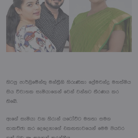
හිටපු පාර්ලිමේන්තු මන්ත්‍රීනි හිරුණිකා ප්‍රේමචන්ද්‍ර මහත්මිය
සිය විවාහක සැමියාගෙන් වෙන් වන්නට තීරණය කර
තිබේ.
ඇගේ සැමියා වන හිරාන් යටෝවිට මහතා සමග
සාකච්ඡා කර දෙදෙනාගේ එකඟතාවයෙන් මෙම පියවර