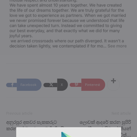
Facebook
X
Pinterest
Previous article
Next article
අනුරපුර අතවර සැකකරුට
ලොවක් ආදරේ කරන සුපිරි
කරන දේ මහජන ඇමති කියයි.
ඉන්දීය නළු සිවකාර්තියන්
හදිසියේම ලංකාව ඇවිත්…