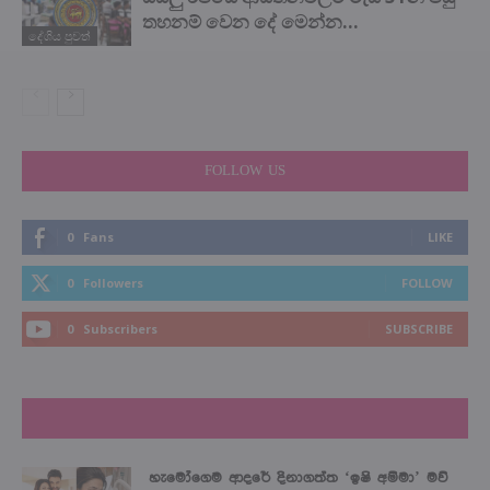
තහනම් වෙන දේ මෙන්න…
දේශිය පුවත්
FOLLOW US
0
Fans
LIKE
0
Followers
FOLLOW
0
Subscribers
SUBSCRIBE
LATEST NEWS
හැමෝගෙම ආදරේ දිනාගත්ත ‘ඉෂි අම්මා’ මව්