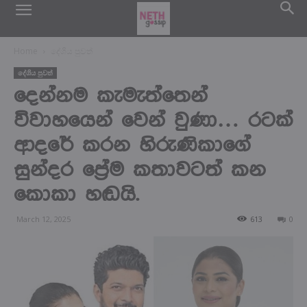
Home
දේශිය පුවත්
දේශිය පුවත්
දෙන්නම කැමැත්තෙන්
විවාහයෙන් වෙන් වුණා… රටක්
ආදරේ කරන හිරුණිකාගේ
සුන්දර ප්‍රේම කතාවටත් කන
කොකා හඬයි.
March 12, 2025
613
0