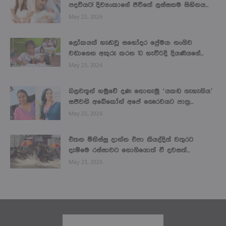
පදවියට! දිව්‍යංකාගේ ජීවිතේ ලස්සනම සිහිනය...
May 23, 2026
ලෝකයක් හැඬවූ සහෝදර ප්‍රේමය: නංගිව
වඩාගෙන අකුරු කරන 10 හැවිරිදි දියණියගේ...
May 23, 2026
බලවතූන් හමුවේ දණ නොනැමූ ‘යකඩ ගැහැනිය’
සජීවනි අබේකෝන් අපේ ගෞරවයට පාත්‍ර...
May 23, 2026
එතන මිනිස්සු දාන්න එපා කියද්දිත් වතුරට
දැම්මෙ රස්සාවට නොගියොත් ඒ දවසත්...
May 23, 2026