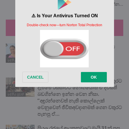
හේතුව මෙන්න…
RELATED ARTICLES
MORE FROM AUTHOR
බලවතූන් හමුවේ දණ නොනැමූ ‘යකඩ
ගැහැනිය’ සජීවනි අබේකෝන් අපේ
ගෞරවයට පාත්‍ර විය යුතුමයි! ඒ ගැන
දේශිය පුවත්
ඇසෙන කතාව මෙන්න…
එතන මිනිස්සු දාන්න එපා කියද්දිත් වතුරට
දැම්මෙ රස්සාවට නොගියොත් ඒ දවසත්
බඩගින්නෙ ඉන්න වෙන නිසා.
දේශිය පුවත්
”අඳුරන්නෙවත් නැති කොල්ලෙක්
වෙනුවෙන් ජිවිතඅවදානමත් ගෙන වතුරට
පැනපු ඒ...
සියලු රජයේ ආයතනවලට මැයි 31න් පසු