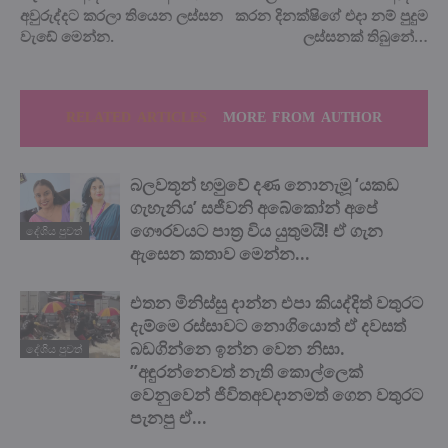
අවුරුද්දට කරලා තියෙන ලස්සන
කරන දිනක්ෂිගේ එදා නම් පුදුම
වැඩේ මෙන්න.
ලස්සනක් තිබුනේ…
RELATED ARTICLES
MORE FROM AUTHOR
බලවතූන් හමුවේ දණ නොනැමූ ‘යකඩ
ගැහැනිය’ සජීවනි අබේකෝන් අපේ
ගෞරවයට පාත්‍ර විය යුතුමයි! ඒ ගැන
දේශිය පුවත්
ඇසෙන කතාව මෙන්න…
එතන මිනිස්සු දාන්න එපා කියද්දිත් වතුරට
දැම්මෙ රස්සාවට නොගියොත් ඒ දවසත්
බඩගින්නෙ ඉන්න වෙන නිසා.
දේශිය පුවත්
”අඳුරන්නෙවත් නැති කොල්ලෙක්
වෙනුවෙන් ජිවිතඅවදානමත් ගෙන වතුරට
පැනපු ඒ...