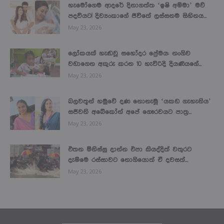
හැමෝගෙම ආදරේ දිනාගත්ත ‘ඉෂි අම්මා’ මව්
පදවියට! දිව්‍යංකාගේ ජීවිතේ ලස්සනම සිහිනය...
May 23, 2026
ලෝකයක් හැඬවූ සහෝදර ප්‍රේමය: නංගිව
වඩාගෙන අකුරු කරන 10 හැවිරිදි දියණියගේ...
May 23, 2026
බලවතූන් හමුවේ දණ නොනැමූ ‘යකඩ ගැහැනිය’
සජීවනි අබේකෝන් අපේ ගෞරවයට පාත්‍ර...
May 23, 2026
එතන මිනිස්සු දාන්න එපා කියද්දිත් වතුරට
දැම්මෙ රස්සාවට නොගියොත් ඒ දවසත්...
May 23, 2026