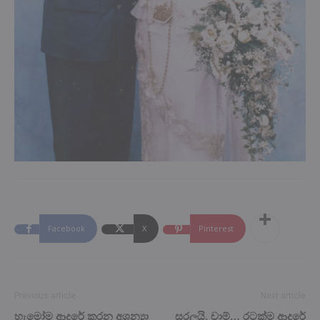
Facebook
X
Pinterest
Previous article
Next article
හැමෝම ආදරේ කරන අශන්‍යා
සරලයි. චාම්… රටක්ම ආදරේ