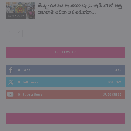
සියලු රජයේ ආයතනවලට මැයි 31න් පසු
තහනම් වෙන දේ මෙන්න…
දේශිය පුවත්
FOLLOW US
0
Fans
LIKE
0
Followers
FOLLOW
0
Subscribers
SUBSCRIBE
LATEST NEWS