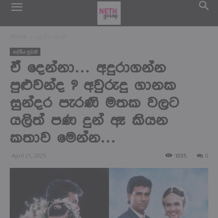
Home
දේශිය පුවත්
දේශිය පුවත්
ඒ දෙන්නා… අදුරාගන්න
පුළුවන්ද ? අවුරුදු ගානක
සුන්දර පැරණි මතක වලට
යලිත් පණ දුන් ඈ කියන
කතාව මෙන්න…
April 21, 2025
1035
0