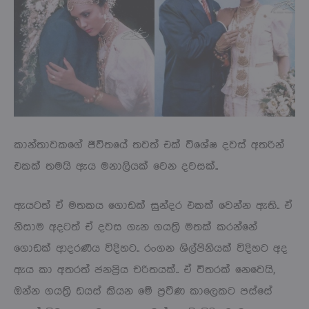
කාන්තාවකගේ ජීවිතයේ තවත් එක් විශේෂ දවස් අතරින්
එකක් තමයි ඇය මනාලියක් වෙන දවසක්..
ඇයටත් ඒ මතකය ගොඩක් සුන්දර එකක් වෙන්න ඇති.. ඒ
නිසාම අදටත් ඒ දවස ගැන ගයත්‍රි මතක් කරන්නේ
ගොඩක් ආදරණීය විදිහට.. රංගන ශිල්පිනියක් විදිහට අද
ඇය කා අතරත් ජනප්‍රිය චරිතයක්.. ඒ විතරක් නෙවෙයි,
ඔන්න ගයත්‍රි ඩයස් කියන මේ ප්‍රවීණ කාලෙකට පස්සේ