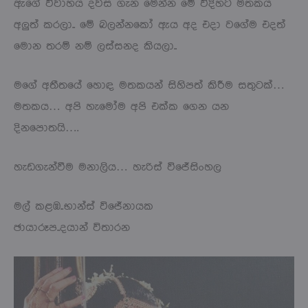
ඇගේ විවාහය දවස ගැන මෙන්න මේ විදිහට මතකය
අලුත් කරලා.. මේ බලන්නකෝ ඇය අද එදා වගේම එදත්
මොන තරම් නම් ලස්සනද කියලා..
මගේ අතීතයේ හොඳ මතකයන් සිහිපත් කිරීම සතුටක්…
මතකය… අපි හැමෝම අපි එක්ක ගෙන යන
දිනපොතයි….
හැඩගැන්වීම මනාලිය… හැරිස් විජේසිංහල
මල් කළඹ..භාන්ස් විජේනායක
ඡායාරූප..දයාන් විතාරන