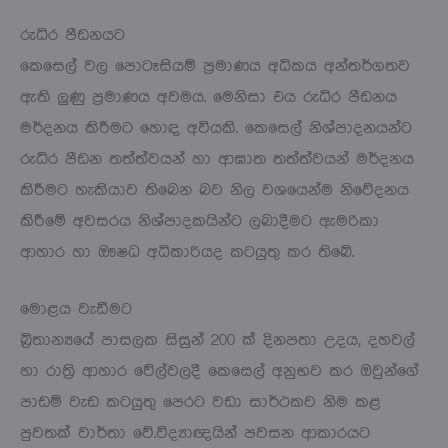
රුධිර පීඩනයට
කෙසෙල් වල පොටෑසියම් ප්‍රමාණය අධිකය අන්තර්ගතව
ඇති ලුණු ප්‍රමාණය අවමය. මෙනිසා එය රුධිර පීඩනය
මර්දනය කිරීමට හොඳ අවියකි. කෙසෙල් නිශ්පාදනයන්ට
රුධිර පීඩන තත්ත්වයන් හා ආඝාත තත්ත්වයන් මර්දනය
කිරීමට හැකියාව තිබෙන බව නිල වශයෙන්ම නිවේදනය
කිරීමේ අවසරය නිශ්පාදකයින්ට ලබාදීමට ඇමරිකා
ආහාර හා ඖෂධ අධිකාරියද කටයුතු කර තිබේ.
මොළය වැඩීමට
බ්‍රිතාන්‍යයේ පාසලක සිසුන් 200 ක් දිනපතා උදය, දහවල්
හා රාත්‍රි ආහාර වේල්වලදී කෙසෙල් අනුභව කර ඔවුන්ගේ
පාඩම් වැඩ කටයුතු පෙරට වඩා සාර්ථකව නිම කළ
පුවතක් වාර්තා වේ.විද්‍යාඥයින් පවසන ආකාරයට