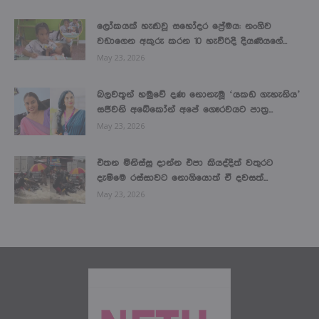
ලෝකයක් හැඬවූ සහෝදර ප්‍රේමය: නංගිව
වඩාගෙන අකුරු කරන 10 හැවිරිදි දියණියගේ...
May 23, 2026
බලවතූන් හමුවේ දණ නොනැමූ ‘යකඩ ගැහැනිය’
සජීවනි අබේකෝන් අපේ ගෞරවයට පාත්‍ර...
May 23, 2026
එතන මිනිස්සු දාන්න එපා කියද්දිත් වතුරට
දැම්මෙ රස්සාවට නොගියොත් ඒ දවසත්...
May 23, 2026