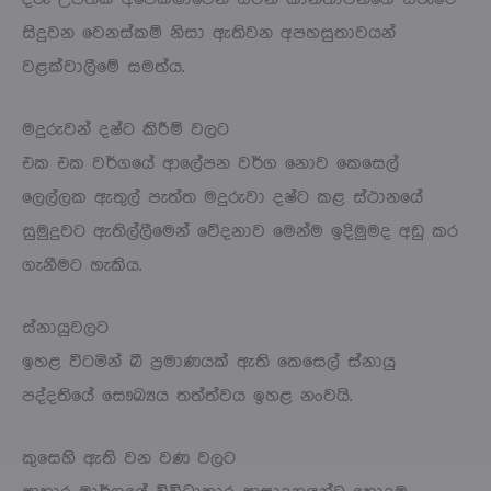
සිදුවන වෙනස්කම් නිසා ඇතිවන අපහසුතාවයන්
වළක්වාලීමේ සමත්ය.
මදුරුවන් දෂ්ට කිරීම් වලට
එක එක වර්ගයේ ආලේපන වර්ග නොව කෙසෙල්
ලෙල්ලක ඇතුල් පැත්ත මදුරුවා දෂ්ට කළ ස්ථානයේ
සුමුදුවට ඇතිල්ලීමෙන් වේදනාව මෙන්ම ඉදිමුමද අඩු කර
ගැනීමට හැකිය.
ස්නායුවලට
ඉහළ විටමින් බී ප්‍රමාණයක් ඇති කෙසෙල් ස්නායු
පද්දතියේ සෞඛ්‍යය තත්ත්වය ඉහළ නංවයි.
කුසෙහි ඇති වන වණ වලට