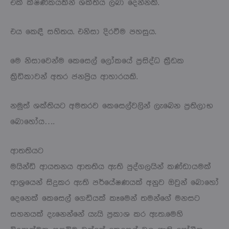
එක් ක්ෂණිකයකින් ශක්තිය ලබා දෙන්නකි.
එය කෙඳී සහිතය. එනිසා දිරවීම පහසුය.
මෙ නිසාවෙන්ම කෙසෙල් ලෝකයේ ප්‍රසිද්ධ ක්‍රීඩක
ක්‍රිඩිකාවන් අතර ජනප්‍රිය ආහාරයකි.
නමුත් ශක්තියට අමතරව කෙසෙල්වලින් ලැබෙන ප්‍රතිලාභ
බොහෝය….
ආතතියට
මයින්ඩි ආයතනය ආතතිය ඇති පුද්ගලයින් කණ්ඩායමක්
ආශ්‍රයෙන් සිදුකර ඇති පර්යේෂණයක් අනුව ඔවුන් බොහෝ
දෙනෙක් කෙසෙල් ගෙඩියක් කෑමෙන් තමන්ගේ මනසට
සහනයක් දැනෙන්නේ යැයි ප්‍රකාශ කර ඇත.මෙහි