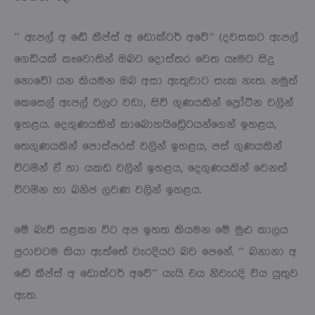
” ඇපල් අ ඬේ කීප්ස් අ ඩොක්ටර් අවේ” (දවසකට ඇපල්
ගෙඩියක් කෑවොතින් ඔබට දොස්තර වෙත යෑමට සිදු
නොවේ) යන කියමන ඔබ අසා ඇතුවාට සැක නැත. නමුත්
කෙසෙල් ඇපල් වලට වඩා, සිව් ගුණයකින් ප්‍රෝටීන වලින්
ඉහළය. දෙගුණයකින් කාබොහයිඩ්‍රේටයන්ගෙන් ඉහළය,
තෙගුණයකින් පොස්පරස් වලින් ඉහළය, පස් ගුණයකින්
විටමින් ඒ හා යකඩ වලින් ඉහළය, දෙගුණයකින් වෙනත්
විටමින හා ඛනිජ ලවණ වලින් ඉහළය.
මේ බැව් සළකන විට අප ඉහත කියමන මේ මුළු කාලය
පුරාවටම කියා ඇත්තේ වැරදියට බව පෙනේ. ” බනානා අ
ඬේ කීප්ස් අ ඩොක්ටර් අවේ” යැයි එය නිවැරදි විය යුතුව
ඇත.