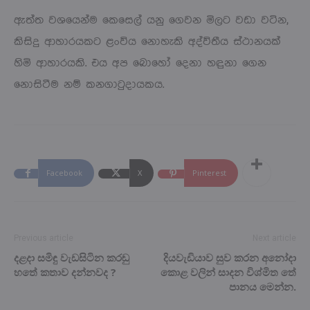
ඇත්ත වශයෙන්ම කෙසෙල් යනු ගෙවන මිලට වඩා වටින,
කිසිදු ආහාරයකට ළංවිය නොහැකි අද්විතීය ස්ථානයක්
හිමි ආහාරයකි. එය අප බොහෝ දෙනා හඳුනා ගෙන
නොසිටීම නම් කනගාටුදායකය.
Facebook
X
Pinterest
Previous article
Next article
දළදා සමිඳු වැඩසිටින කරඬු
දියවැඩියාව සුව කරන අනෝදා
හතේ කතාව දන්නවද ?
කොළ වලින් සාදන විශ්මිත තේ
පානය මෙන්න.