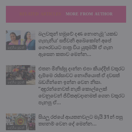
RELATED ARTICLES
MORE FROM AUTHOR
බලවතූන් හමුවේ දණ නොනැමූ ‘යකඩ
ගැහැනිය’ සජීවනි අබේකෝන් අපේ
ගෞරවයට පාත්‍ර විය යුතුමයි! ඒ ගැන
දේශිය පුවත්
ඇසෙන කතාව මෙන්න…
එතන මිනිස්සු දාන්න එපා කියද්දිත් වතුරට
දැම්මෙ රස්සාවට නොගියොත් ඒ දවසත්
බඩගින්නෙ ඉන්න වෙන නිසා.
දේශිය පුවත්
”අඳුරන්නෙවත් නැති කොල්ලෙක්
වෙනුවෙන් ජිවිතඅවදානමත් ගෙන වතුරට
පැනපු ඒ...
සියලු රජයේ ආයතනවලට මැයි 31න් පසු
තහනම් වෙන දේ මෙන්න…
දේශිය පුවත්