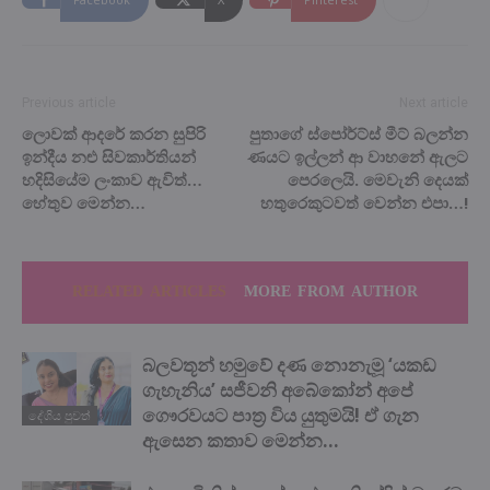
Previous article
Next article
ලොවක් ආදරේ කරන සුපිරි
පුතාගේ ස්පෝර්ට්ස් මීට් බලන්න
ඉන්දීය නළු සිවකාර්තියන්
ණයට ඉල්ලන් ආ වාහනේ ඇලට
හදිසියේම ලංකාව ඇවිත්…
පෙරලෙයි. මෙවැනි දෙයක්
හේතුව මෙන්න…
හතුරෙකුටවත් වෙන්න එපා…!
RELATED ARTICLES
MORE FROM AUTHOR
බලවතූන් හමුවේ දණ නොනැමූ ‘යකඩ
ගැහැනිය’ සජීවනි අබේකෝන් අපේ
ගෞරවයට පාත්‍ර විය යුතුමයි! ඒ ගැන
දේශිය පුවත්
ඇසෙන කතාව මෙන්න…