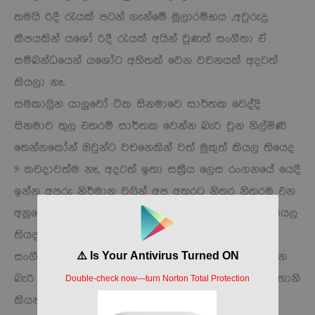
තමයි රිදී රැයක් පටන් ගැන්මේ මූලාරම්භය ,අවුරුදු
කීපයකින් යශෝ රිදී රැයක් අයින් වුණත් සංගීතා ඒ
සම්බන්ධයෙන් යශෝට අහිතක් වෙන වචනයක් අදටත්
කියලා නෑ.
සමකාලින යාලුවෝ ටික සිනමාවෙ සාර්තක වෙද්දි
සිනමාව තුල එතරම් සාර්තක වෙන්න බැරි වුන නිල්මිණි
තෙන්නකෝන් ඔවුන්ට වචනෙකින් වත් මුකුත් කියල තියෙද
? කවදාවත්ම නෑ, අදටත් ඉතා සක්‍රීය ලෙස රංගනයේ යෙදී
ඉන්න අපූරු නිර්මාන වලින් අප අතරට නිතර නිතරම එන
අනූවේ එකම නිලිය දිල්හානිට ඉරිසියාවට වචනයක් කියල
තියද එයාගෙ සමකාලින නිලියො කවුරුවත්? යශෝට,
සංගීතාට ජාත්‍යන්තර චිත්‍රපට ලැබෙද්දි මෙහෙ කරගන්න
බැරි අය තමයි එහෙ යන්න දගලන්නෙ වගෙ කතා දිල්හානි
කියන්න තියා හිතලාවත් නැතුව ඇති.