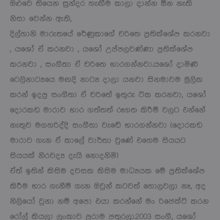
ඔළුවෙ තියෙන සුන්දර හැඟීම කාලා දාන්න ඕන නැති
නිසා වෙන්න ඇති,
දිල්හානි මාරුතයේ රේණුකාගේ චරිතෙ ප්‍රතික්ශේප කරනවා
, යශෝ ඒ කරනවා , යශෝ උප්පලවණ්ණා ප්‍රතික්ශේප
කරනවා , සංගීතා ඒ චරිතෙ භාරගන්නවා.යශෝ දාමිණි
ටෙලිනාට්‍යයෙ මඟදි නාට්‍ය දාලා යනවා සිනමාවම මූලික
කරන් ඉදපු සංගීතා ඒ චරිතේ ඉතුරු ටික කරනවා, යශෝ
දොරකඩ මාරාව භාර ගත්තත් රූගත කිරීම් වලට එන්නේ
නැතුව මගහරිද්දි සංගීතා වැඩේ භාරගන්නවා (දොරකඩ
මාරාව ගැන ඒ කාලේ වාර්තා වුණේ එහෙම සියයට
සියයක් නිරවද්‍ය දැයි නොදනිමි)
ඒත් ඉතින් කිසිම දවසක කිසිම මාධ්‍යයක මේ ප්‍රතික්ශේප
කිරීම භාර ගැනීම් ගැන ඔවුන් කටවත් හොලවලා නෑ, අද
නිලියෝ වුනා නම් අපො එයා කරන්නේ මං රිජෙක්ට් කරන
රෝල් කියලා ලංකාව පුරාම පතුරලා.2003 සංගී, යශෝ