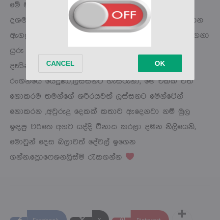
මේ මං නම් කියපු අයගේ චිත්‍රපටි, ටෙලිනාට්‍ය ගානෙන්
දශම ගානක් වත් කරල නැති මේ මිනිස්සු ලබපු සම්මාන
ඇගයුම් වලින් කාලක් වත් නොලබපු හිස් කල හඬ නගනා
යුරු ,මැනවින් පිරුණු කල නොසැලී හුන් අයුරුද දුටු
දෑසින්මනිල් බලා හිඳිමි. ඔවුන් ලස්සනයි,ලස්සනට
රංගනයේ යෙදුණා,ලස්සනට හැසිරුනා, මේ එකක් වත්
නොකරම තමන්ගේ ශරීරයවත් ලස්සනට මේන්ටේන්
නොකරන ,අවුරුදු දෙකක් කතාව ඇදෙනවා නම් මුල
ඉඳපු චරිතෙ අගට යද්දි විනාස කරලා දමන නිලියෙනි,
මොවුන් දෙස බලාවත් දේවල් ඉගෙන
ගන්න.ප්‍රොෆෙශනලිස්ම් රැකගන්න
Facebook
X
Pinterest