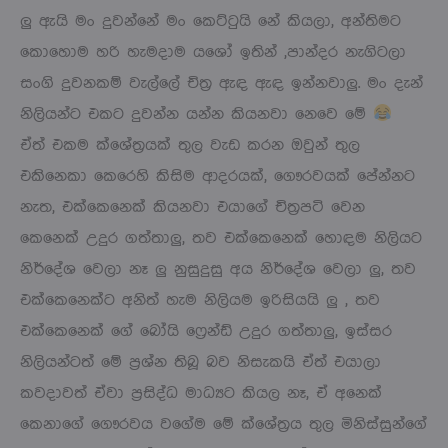
ලු ඇයි මං දුවන්නේ මං කෙට්ටුයි නේ කියලා, අන්තිමට
කොහොම හරි හැමදාම යශෝ ඉතින් ,පාන්දර නැගිටලා
සංගි දුවනකම් වැල්ලේ චිත්‍ර ඇඳ ඇඳ ඉන්නවාලු. මං දැන්
නිලියන්ට එකට දුවන්න යන්න කියනවා නෙවෙ මේ
ඒත් එකම ක්ශේත්‍රයක් තුල වැඩ කරන ඔවුන් තුල
එකිනෙකා කෙරෙහි කිසිම ආදරයක්, ගෞරවයක් පේන්නට
නැත, එක්කෙනෙක් කියනවා එයාගේ චිත්‍රපටි වෙන
කෙනෙක් උදුර ගත්තාලු, තව එක්කෙනෙක් හොඳම නිලියට
නිර්දේශ වෙලා නෑ ලු නුසුදුසු අය නිර්දේශ වෙලා ලු, තව
එක්කෙනෙක්ට අනිත් හැම නිලියම ඉරිසියයි ලු , තව
එක්කෙනෙක් ගේ බෝයි ෆ්‍රෙන්ඩ් උදුර ගත්තාලු, ඉස්සර
නිලියන්ටත් මේ ප්‍රශ්න තිබූ බව නිසැකයි ඒත් එයාලා
කවදාවත් ඒවා ප්‍රසිද්ධ මාධ්‍යට කියල නෑ, ඒ අනෙක්
කෙනාගේ ගෞරවය වගේම මේ ක්ශේත්‍රය තුල මිනිස්සුන්ගේ