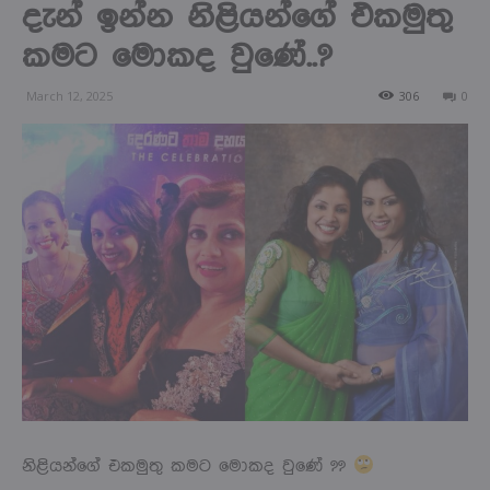
දැන් ඉන්න නිළියන්ගේ එකමුතු
කමට මොකද වුණේ..?
March 12, 2025
306
0
නිළියන්ගේ එකමුතු කමට මොකද වුණේ ??