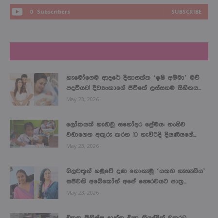
0
Subscribers
SUBSCRIBE
LATEST NEWS
හැමෝගෙම ආදරේ දිනාගත්ත ‘ඉෂි අම්මා’ මව්
පදවියට! දිව්‍යංකාගේ ජීවිතේ ලස්සනම සිහිනය...
May 23, 2026
ලෝකයක් හැඬවූ සහෝදර ප්‍රේමය: නංගිව
වඩාගෙන අකුරු කරන 10 හැවිරිදි දියණියගේ...
May 23, 2026
බලවතූන් හමුවේ දණ නොනැමූ ‘යකඩ ගැහැනිය’
සජීවනි අබේකෝන් අපේ ගෞරවයට පාත්‍ර...
May 23, 2026
එතන මිනිස්සු දාන්න එපා කියද්දිත් වතුරට