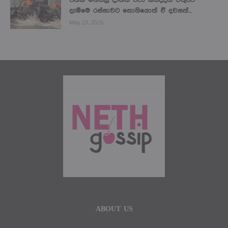
දැම්මෙ රස්සාවට නොගියොත් ඒ දවසත්...
May 23, 2026
ABOUT US