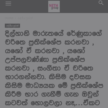
Home
දේශිය පුවත්
දේශිය පුවත්
දිල්හානි මාරුතයේ රේණුකාගේ
චරිතෙ ප්‍රතික්ශේප කරනවා ,
යශෝ ඒ කරනවා , යශෝ
උප්පලවණ්ණා ප්‍රතික්ශේප
කරනවා , සංගීතා ඒ චරිතෙ
භාරගන්නවා. කිසිම දවසක
කිසිම මාධ්‍යයක මේ ප්‍රතික්ශේප
කිරීම භාර ගැනීම් ගැන ඔවුන්
කටවත් හොලවලා නෑ,…ඒකට