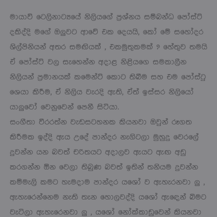
මායාවි ටෙලිනාට්‍යයේ නිලියගේ ප්‍රශ්නය සම්බන්ධ පෝස්ට්
දකිද්දි මගේ ඔලුවට ආවේ එක දෙයයි, කෝ මේ සහෝදර
ශිල්පිනියන් අතර සමඟියක් , එකමුතුකමක් ? හේතුව තමයි
ඒ පෝස්ට් වල සැහෙන්න අදාළ නිළියගෙ සමකාලීන
නිලියන් ප්‍රමානයක් කමෙන්ට් කොට තිබීම සහ එම පෝස්ටු
ශෙයා කිරීම, ඒ නිලිය වැරදි ඇති, ඒත් ඉස්සර නිලියෝ
යාලුවෝ වෙනුවෙන් පෙනී සිටියා.
සංගීතා වීරරත්න වැඩසටහනක කියනවා ඔවුන් රූගත
කිරීමක ඉද්දි ඇය උදේ පාන්දර නැගිටලා මුහුදු වෙරලේ
දුවන්න යන බවත් චරිතයට අදාලව ඇයට ඇඟ අඩු
කරගන්න ඕන වෙලා තිබුණ බවත් ඉතින් තනියම දුවන්න
කම්මැලි කමට හැමදාම පාන්දර යශෝ ව ඇහැරනවා ලු ,
ඇහැරෙන්නෙම නැති තැන හොලවද්දි යශෝ ඇඳෙන් බිමට
වැටිලා ඇහැරෙනවා ලු , යශෝ නෝක්කාඩුවෙන් කියනවා