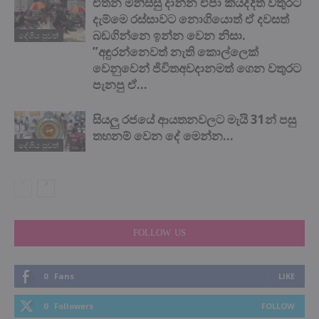
එතන මිනිස්සු දාන්න එපා කියද්දිත් වතුරට
දැම්මෙ රස්සාවට නොගියොත් ඒ දවසත්
බඩගින්නෙ ඉන්න වෙන නිසා.
දේශිය පුවත්
”අඳුරන්නෙවත් නැති කොල්ලෙක්
වෙනුවෙන් ජිවිතඅවදානමත් ගෙන වතුරට
පැනපු ඒ...
සියලු රජයේ ආයතනවලට මැයි 31න් පසු
තහනම් වෙන දේ මෙන්න…
දේශිය පුවත්
FOLLOW US
0
Fans
LIKE
0
Followers
FOLLOW