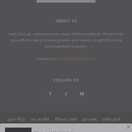
ABOUT US
Neth Gossip , entertainment, music fashion website. We provide
you with the latest breaking news and videos straight from the
entertainment industry.
Contact us:
info@nethgossip.net
FOLLOW US
ප්‍රධාන පිටුව
තරු ගොසිප්
ජීවිතයට යමක්
සුව අරණ
දේශිය පුවත්
සයුරෙන් එහා පුවත්
ක්‍රීඩා පුවත්
තාක්ෂණික පුවත්
දේශපාලන පුවත්
ABOUT US
ETHICS POLICY
PRIVACY POLICY