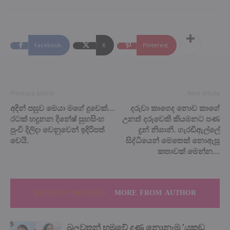
Facebook
X
Pinterest
Previous article
Next article
අදින් පසුව මෙයා මගේ දුවෙක්…
දරුවා කාගෙද නොව කාගේ
රටක් හදුනන දිනේෂ් සුභසිංහ
උනත් දරුවෙකි කියමනට පණ
පුංචි දිලිදා වෙනුවෙන් ඉදිරිපත්
දුන් නිශානි. ගැරඬිඇල්ලේ
වෙයි.
සිද්ධියෙන් මෙතෙක් නොඇසූ
කතාවක් මෙන්න…
RELATED ARTICLES
MORE FROM AUTHOR
බලවතූන් හමුවේ දණ නොනැමූ ‘යකඩ