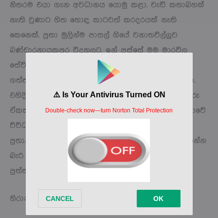
නිතරම එයා ගැන අවධානය යොමු කළා. වැඩි කතාබහක්
නැති වුණාට හිත හොඳ කාටවත් කරදරයක් නැති
කෙනෙක්. පුතා මුලින්ම පාසල් ගියේ වනාතවිල්ලුව
බණ්ඩාරනායකපුර විදුහලට. ඉන් පස්සේ මම මාරවිල
සේවියර් එකට දාලා ඉගැන්නුවා. එයා හොඳට ඉගෙන
ගත්තා. ඒ නිසාම එයා 1994 දි ගුවන් හමුදාවට බැඳුණා.
එහිදි එයා ගුවන් හමුදාවේ ගුවන් යානා විදුලි ඉංජිනේරු
ඒකකයට බැඳිලා එහි දක්ෂතා දැක්වීම නිසාම ඉන්දියාවේ
විවිධ පුහුණුවීම්වලට යැවුවා. එහෙම දක්ෂයෙක් මගේ
පුතා. පුතාගේ මේ අවාසනාවන්ත මරණය අපිට දරා ගන්න
බැරි දෙයක්.’
පුත්තලම අතිරේක
හිරාන් ප්‍රියංකර ජයසිංහ