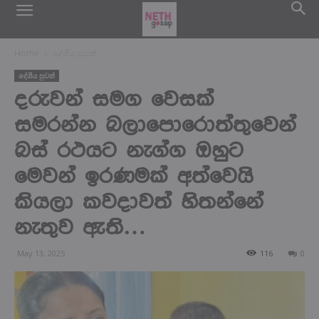
Home
දේශිය පුවත්
දේශිය පුවත්
දරුවන් සමග වෙසක්
සමරන්න බලාපොරොත්තුවෙන්
බස් රථයට නැග්ග ඔහුට
මෙවන් ඉරණමක් අත්වෙයි
කියලා කවදාවත් හිතන්නේ
නැතුව ඇති…
May 13, 2025
116
0