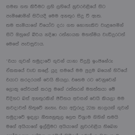
සමඟ ගත කිරීමට ලහි ලහියේ නුවරඑළියේ සිට
පැමිණෙමින් සිටියදී මෙම අනතුර සිදු වී ඇත.
තම සැමියාගේ වියෝව දරා ගත නොහැකිව වැළපෙමින්
සිටි ඔහුගේ බිරිය නදිෂා රත්නායක මහත්මිය වැඩිදුරටත්
මෙසේ පැවසුවාය.
‘එයා ගුවන් හමුදාවේ ගුවන් යානා විදුලි ඉංජිනේරු
ඒකකයේ වැඩ කළේ. යුද සමයේ මම පුදුම බයෙන් හිටියේ
එයාට කරදරයක් වෙයි කියලා. එහෙම රට වෙනුවෙන්
ලොකු සේවයක් කරපු මගේ රත්තරන් මහත්තයා මේ
විදිහට බස් අනතුරකින් ජීවිතය අවසන් වෙයි කියලා මම
කවදාවත් හිතුවේ නැහැ. එයා අවුරුදු 22ක කාලයක් ගුවන්
හමුදාවේ ඉඳලා නීත්‍යනුකුල ලෙස විශ්‍රාම ගිහින් තමයි
මගේ අයියාගේ ඉල්ලීමට අයියාගේ නුවරඑළිය තිබෙන