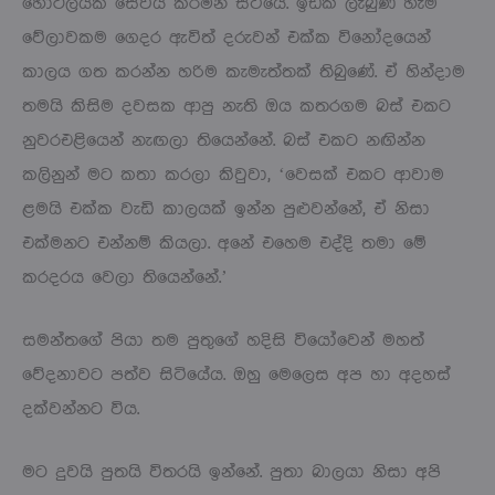
හෝටලයක සේවය කරමින් සිටියේ. ඉඩක් ලැබුණ හැම
වේලාවකම ගෙදර ඇවිත් දරුවන් එක්ක විනෝදයෙන්
කාලය ගත කරන්න හරිම කැමැත්තක් තිබුණේ. ඒ හින්දාම
තමයි කිසිම දවසක ආපු නැති ඔය කතරගම බස් එකට
නුවරඑළියෙන් නැඟලා තියෙන්නේ. බස් එකට නඟින්න
කලිනුන් මට කතා කරලා කිවුවා, ‘වෙසක් එකට ආවාම
ළමයි එක්ක වැඩි කාලයක් ඉන්න පුළුවන්නේ, ඒ නිසා
එක්මනට එන්නම් කියලා. අනේ එහෙම එද්දි තමා මේ
කරදරය වෙලා තියෙන්නේ.’
සමන්තගේ පියා තම පුතුගේ හදිසි වියෝවෙන් මහත්
වේදනාවට පත්ව සිටියේය. ඔහු මෙලෙස අප හා අදහස්
දක්වන්නට විය.
මට දුවයි පුතයි විතරයි ඉන්නේ. පුතා බාලයා නිසා අපි