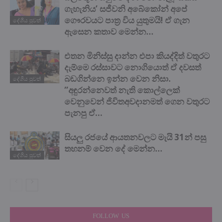
ගැහැනිය’ සජීවනි අබේකෝන් අපේ
ගෞරවයට පාත්‍ර විය යුතුමයි! ඒ ගැන
දේශිය පුවත්
ඇසෙන කතාව මෙන්න…
එතන මිනිස්සු දාන්න එපා කියද්දිත් වතුරට
දැම්මෙ රස්සාවට නොගියොත් ඒ දවසත්
බඩගින්නෙ ඉන්න වෙන නිසා.
දේශිය පුවත්
”අඳුරන්නෙවත් නැති කොල්ලෙක්
වෙනුවෙන් ජිවිතඅවදානමත් ගෙන වතුරට
පැනපු ඒ...
සියලු රජයේ ආයතනවලට මැයි 31න් පසු
තහනම් වෙන දේ මෙන්න…
දේශිය පුවත්
FOLLOW US