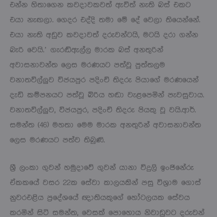
එන්න හිතාගෙන කවදාවකවත් ඇවිත් නැති බස් එකට
එයා නැඟලා. ගෙදර එද්දි තමා මේ දේ වෙලා තියෙන්නේ.
එයා නැති අඩුව කවදාවත් දරුවන්ටයි, මටයි දරා ගන්න
බැරි වෙයි.’ ගැරඬිඇල්ල මාරක බස් අනතුරින්
අවාසනාවන්ත ලෙස මරණයට පත්වූ පුත්තලම
වනාතවිල්ලුව විජයපුර පදිංචි තිදරු පියාගේ මරණයෙන්
දැඩි කම්පනයට පත්වූ බිරිය හඬා වැළපෙමින් පැවසුවාය.
වනාතවිල්ලුව, විජයපුර, පදිංචි තිදරු පියකු වූ වයි.ආර්.
සමන්ත (46) මහතා මෙම මාරක අනතුරින් අවාසනාවන්ත
ලෙස මරණයට පත්ව තිබුණි.
ශ්‍රී ලංකා ගුවන් හමුදාවේ ගුවන් යානා විදුලි ඉංජිනේරු
ඒකකයේ වසර 22ක සේවා කාලයකින් පසු විශ්‍රාම ගොස්
නුවරඑළිය ප්‍රදේශයේ ඥාතියකුගේ හෝටලයක සේවය
කරමින් සිටි සමන්ත, වෙසක් පොහොය නිවාඩුවට දරුවන්