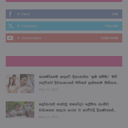
0
Fans
LIKE
0
Followers
FOLLOW
0
Subscribers
SUBSCRIBE
LATEST NEWS
හැමෝගෙම ආදරේ දිනාගත්ත ‘ඉෂි අම්මා’ මව්
පදවියට! දිව්‍යංකාගේ ජීවිතේ ලස්සනම සිහිනය...
May 23, 2026
ලෝකයක් හැඬවූ සහෝදර ප්‍රේමය: නංගිව
වඩාගෙන අකුරු කරන 10 හැවිරිදි දියණියගේ...
May 23, 2026