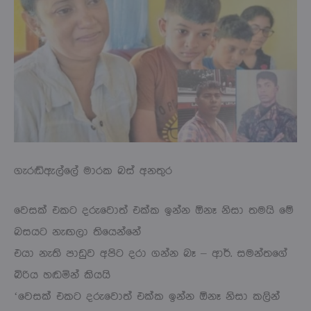
ගැරඬිඇල්ලේ මාරක බස් අනතුර
වෙසක් එකට දරුවොත් එක්ක ඉන්න ඕනෑ නිසා තමයි මේ
බසයට නැඟලා තියෙන්නේ
එයා නැති පාඩුව අපිට දරා ගන්න බෑ – ආර්. සමන්තගේ
බිරිය හඬමින් කියයි
‘වෙසක් එකට දරුවොත් එක්ක ඉන්න ඕනෑ නිසා කලින්