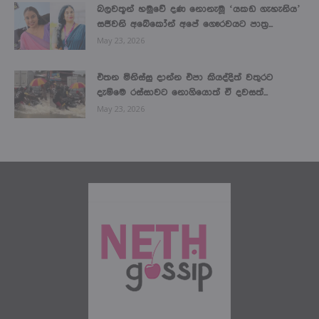
බලවතූන් හමුවේ දණ නොනැමූ ‘යකඩ ගැහැනිය’
සජීවනි අබේකෝන් අපේ ගෞරවයට පාත්‍ර...
May 23, 2026
එතන මිනිස්සු දාන්න එපා කියද්දිත් වතුරට
දැම්මෙ රස්සාවට නොගියොත් ඒ දවසත්...
May 23, 2026