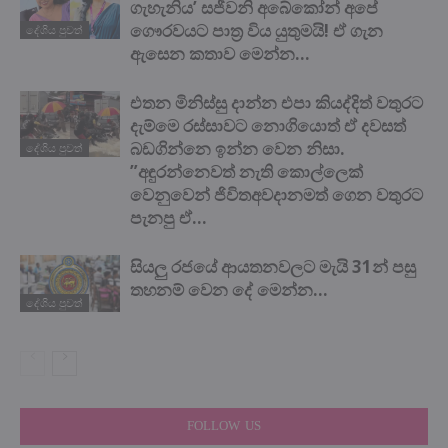
ගැහැනිය’ සජීවනි අබේකෝන් අපේ
ගෞරවයට පාත්‍ර විය යුතුමයි! ඒ ගැන
දේශිය පුවත්
ඇසෙන කතාව මෙන්න…
එතන මිනිස්සු දාන්න එපා කියද්දිත් වතුරට
දැම්මෙ රස්සාවට නොගියොත් ඒ දවසත්
බඩගින්නෙ ඉන්න වෙන නිසා.
දේශිය පුවත්
”අඳුරන්නෙවත් නැති කොල්ලෙක්
වෙනුවෙන් ජිවිතඅවදානමත් ගෙන වතුරට
පැනපු ඒ...
සියලු රජයේ ආයතනවලට මැයි 31න් පසු
තහනම් වෙන දේ මෙන්න…
දේශිය පුවත්
FOLLOW US