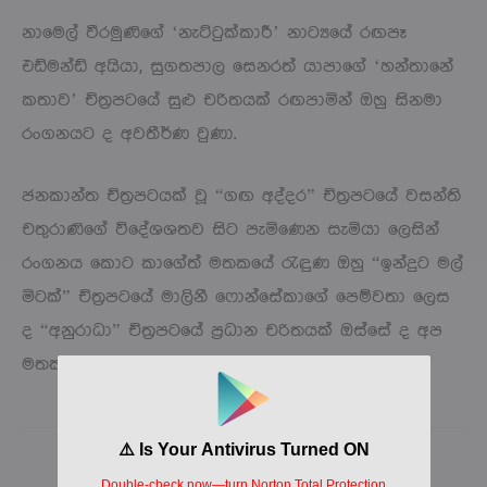
නාමෙල් වීරමුණිගේ ‘නැට්ටුක්කාරී’ නාට්‍යයේ රඟපෑ
එඩ්මන්ඩ් අයියා, සුගතපාල සෙනරත් යාපාගේ ‘හන්තානේ
කතාව’ චිත්‍රපටයේ සුළු චරිතයක් රඟපාමින් ඔහු සිනමා
රංගනයට ද අවතීර්ණ වුණා.
ජනකාන්ත චිත්‍රපටයක් වූ “ගඟ අද්දර” චිත්‍රපටයේ වසන්ති
චතුරාණිගේ විදේශශතව සිට පැමිණෙන සැමියා ලෙසින්
රංගනය කොට කාගේත් මතකයේ රැඳුණ ඔහු “ඉන්දුට මල්
මිටක්” චිත්‍රපටයේ මාලිනී ෆොන්සේකාගේ පෙම්වතා ලෙස
ද “අනුරාධා” චිත්‍රපටයේ ප්‍රධාන චරිතයක් ඔස්සේ ද අප
මතකයෙහි රැඳිණ.