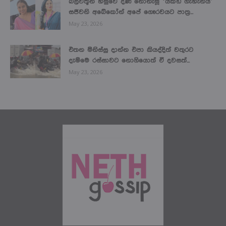
බලවතූන් හමුවේ දණ නොනැමූ ‘යකඩ ගැහැනිය’
සජීවනි අබේකෝන් අපේ ගෞරවයට පාත්‍ර...
May 23, 2026
එතන මිනිස්සු දාන්න එපා කියද්දිත් වතුරට
දැම්මෙ රස්සාවට නොගියොත් ඒ දවසත්...
May 23, 2026