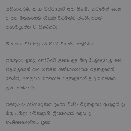
ප්‍රතිභාපූර්ණ කලා ශිල්පියෙක් සහ සිනමා නළුවෙක් ලෙස
ද අප මතකයෙහි රැඳුණ එඩ්මන්ඩ් ජයසිංහයන්
අභාවප්‍රාප්ත වී තිබෙනවා.
මිය යන විට ඔහු 85 වැනි වියෙහි පසුවූණා.
මහනුවර ඉහළ කෝට්ටේ උපත ලද ඔහු බැද්දෙවෙල මහ
විද්‍යාලයෙන් සහ ගම්පහ බණ්ඩාරනායක විද්‍යාලයෙන්
මෙන්ම, මහනුවර ධර්මරාජ විද්‍යාලයෙන් ද අධ්‍යාපනය
ලබා තිබෙනවා.
අනතුරුව පේරාදෙණිය ලංකා විශ්ව විද්‍යාලයට ඇතුළත් වූ
ඔහු එහිලා වර්ණලාභී ක්‍රීඩකයෙක් ලෙස ද
කැපීපෙනෙන්නට වූණා.