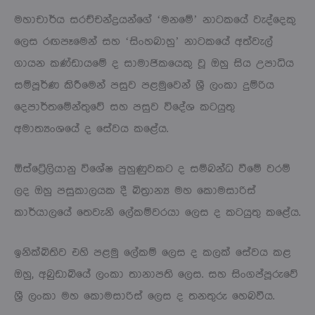
මහාචාර්ය සරච්චන්ද්‍රයන්ගේ ‘මනමේ’ නාටකයේ වැද්දෙකු
ලෙස රඟපෑමෙන් සහ ‘සිංහබාහු’ නාටකයේ අත්වැල්
ගායන කණ්ඩායමේ ද සාමාජිකයෙකු වූ ඔහු සිය උපාධිය
සම්පූර්ණ කිරීමෙන් පසුව පළමුවෙන් ශ්‍රී ලංකා දුම්රිය
දෙපාර්තමේන්තුවේ සහ පසුව විදේශ කටයුතු
අමාත්‍යංශයේ ද සේවය කළේය.
ඕස්ට්‍රේලියානු විශේෂ පුහුණුවකට ද සම්බන්ධ වීමේ වරම්
ලද ඔහු පසුකාලයක දී බිත්‍රාන්‍ය මහ කොමසාරිස්
කාර්යාලයේ තෙවැනි ලේකම්වරයා ලෙස ද කටයුතු කළේය.
ඉනික්බිතිව එහි පළමු ලේකම් ලෙස ද කලක් සේවය කළ
ඔහු, අබුඩාබියේ ලංකා තානාපති ලෙස. සහ සිංගප්පූරුවේ
ශ්‍රී ලංකා මහ කොමසාරිස් ලෙස ද තනතුරු හෙබවීය.