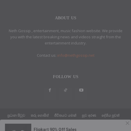
ABOUT US
Neth Gossip , entertainment, music fashion website. We provide
you with the latest breaking news and videos straight from the
entertainment industry.
Contact us:
info@nethgossip.net
FOLLOW US
ප්‍රධාන පිටුව
තරු ගොසිප්
ජීවිතයට යමක්
සුව අරණ
දේශිය පුවත්
සයුරෙන් එහා පුවත්
ක්‍රීඩා පුවත්
තාක්ෂණික පුවත්
දේශපාලන පුවත්
ABOUT US
ETHICS POLICY
PRIVACY POLICY