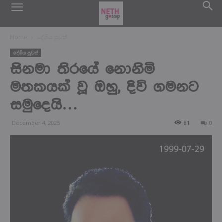
Home
දේශිය පුවත්
දේශිය පුවත්
සිනමා තිරයේ නොනිමි
මතකයක් වූ ඔහු, දිවි ගමනට
සමුදෙයි…
December 4, 2025
81
0