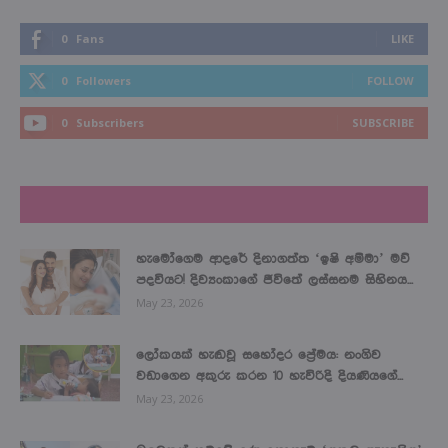
0
Fans
LIKE
0
Followers
FOLLOW
0
Subscribers
SUBSCRIBE
LATEST NEWS
හැමෝගෙම ආදරේ දිනාගත්ත ‘ඉෂි අම්මා’ මව්
පදවියට! දිව්‍යංකාගේ ජීවිතේ ලස්සනම සිහිනය...
May 23, 2026
ලෝකයක් හැඬවූ සහෝදර ප්‍රේමය: නංගිව
වඩාගෙන අකුරු කරන 10 හැවිරිදි දියණියගේ...
May 23, 2026