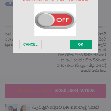
Facebook
X
Pinterest
Previous article
Next article
රටේ පවතින තත්වයත් එක්ක
මමයි කෝප්‍රල් ජයවර්ධනයි
රන් වෙළඳපොළට මොකද මේ
කිමිදිලා යානය ඇතුළේ සිරවී
වුණේ..?
සිටි සියඹලාපිටියගේ සීට් බෙල්ට්
එක ගලවා ඔහු ඉවතට ගත්තා. ඒ
වන විටත් ඔහුට සිහිය තිබුණේ
නැහැ.” රටක් වටින වීරයෙකු
ගැන සහය නියමුවා කියූ සංවේදී
කතාව මෙන්න..
RELATED ARTICLES
MORE FROM AUTHOR
බලවතූන් හමුවේ දණ නොනැමූ ‘යකඩ