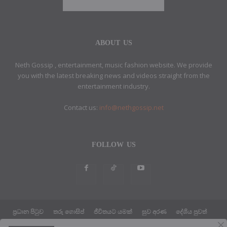
ABOUT US
Neth Gossip , entertainment, music fashion website. We provide
you with the latest breaking news and videos straight from the
entertainment industry.
Contact us:
info@nethgossip.net
FOLLOW US
ප්‍රධාන පිටුව
තරු ගොසිප්
ජීවිතයට යමක්
සුව අරණ
දේශිය පුවත්
සයුරෙන් එහා පුවත්
ක්‍රීඩා පුවත්
තාක්ෂණික පුවත්
දේශපාලන පුවත්