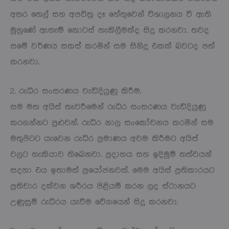
අතර තෙල් සහ අපවිත්‍ර දෑ හේතුවෙන් විශාලනය වී ඇති
මුහුණේ ඇතැම් කොටස් හැකිලීමක්ද සිදු කරනවා. තවද
සමේ වර්ණය සකස් කරමින් සම සිනිදු එකක් බවටද පත්
කරනවා.
2. රුධිර සංසරණය වැඩිදියුණු කිරීම.
සම මත අයිස් තැවරීමෙන් රුධිර සංසරණය වැඩිදියුණු
කරගන්නට පුළුවන්. රුධිර නාල සංකෝචනය කරමින් සම
මතුපිටට යැවෙන රුධිර ප්‍රමාණය අවම කිරීමට අයිස්
වලට හැකියාව තිඛෙනවා. ප්‍රදාහය සහ ඉදිමුම් තත්වයන්
සදහා එය ඉතාමත් ප්‍රයෝජනවත්. මෙම අයිස් ප්‍රතිකාරයට
ප්‍රතිචාර දක්වන ශරීරය පිළියම් කරන ලද ස්ථානයට
උණුසුම් රුධිරය යැවීම වේගයෙන් සිදු කරනවා.