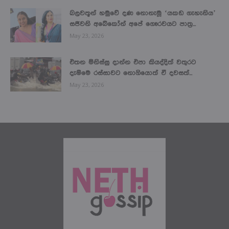
බලවතූන් හමුවේ දණ නොනැමූ ‘යකඩ ගැහැනිය’
සජීවනි අබේකෝන් අපේ ගෞරවයට පාත්‍ර...
May 23, 2026
එතන මිනිස්සු දාන්න එපා කියද්දිත් වතුරට
දැම්මෙ රස්සාවට නොගියොත් ඒ දවසත්...
May 23, 2026