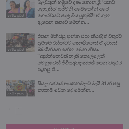
බලවතූන් හමුවේ දණ නොනැමූ ‘යකඩ
ගැහැනිය’ සජීවනි අබේකෝන් අපේ
ගෞරවයට පාත්‍ර විය යුතුමයි! ඒ ගැන
දේශිය පුවත්
ඇසෙන කතාව මෙන්න…
එතන මිනිස්සු දාන්න එපා කියද්දිත් වතුරට
දැම්මෙ රස්සාවට නොගියොත් ඒ දවසත්
බඩගින්නෙ ඉන්න වෙන නිසා.
දේශිය පුවත්
”අඳුරන්නෙවත් නැති කොල්ලෙක්
වෙනුවෙන් ජිවිතඅවදානමත් ගෙන වතුරට
පැනපු ඒ...
සියලු රජයේ ආයතනවලට මැයි 31න් පසු
තහනම් වෙන දේ මෙන්න…
දේශිය පුවත්