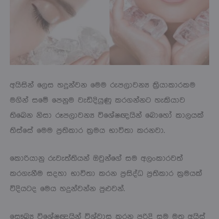
අයිසින් ලෙස හදුන්වන මෙම රුපලාවන්‍ය ක්‍රියාකාරකම
මගින් සමේ පෙනුම වැඩිදියුණු කරගන්නට හැකියාව
තිඛෙන නිසා රූපලාවන්‍ය විශේෂඥයින් බොහෝ කාලයක්
තිස්සේ මෙම ප්‍රතිකාර ක්‍රමය භාවිතා කරනවා.
කොරියානු රුවැත්තියන් ඔවුන්ගේ සම අලංකාරවත්
කරගැනීම සදහා භාවිතා කරන ප්‍රසිද්ධ ප්‍රතිකාර ක්‍රමයක්
විදියටද මෙය හදුන්වන්න පුළුවන්.
සෞඛ්‍ය විශේෂඥයින් විශ්වාස කරන පරිදි සම මත අයිස්