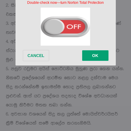
2. සිනිදු රෙදි කැබැල්ලක් යොදාගනිමින් අයිස් කැබලි
එකක් හෝ දෙකක් ඔතා ගන්න.
3. අයිස් දියවීමෙන් රෙදි කැබැල්ල තෙත් වන විට මුහුණේ
තැවරීම ආරම්භ කරන්න.
4. අයිස් කැබලි සහිත එම පොට්ටනිය මුහුණේ සෑම
ස්ථානයකම මද වෙලාවක් තබා ගෙන ඉන්න. මේ විදියට
මුළු මුහුණේම අයිස් තවරා ගැනීම සිදු කරන්න.
5. පසුව රවුමට අයිස් පොට්ටනිය මුහුණ පුරා ගෙන යන්න.
නිකටේ ප්‍රදේශයෙන් ආරම්භ කොට නළල දක්වාම මෙය
සිදු කරන්නේනම් ඉතාමත්ම හොද ප්‍රතිපල ලබාගන්නට
පුළුවන්. ඇස් යට ප්‍රදේශය සදහාද විශේෂ අවධානයක්
යොමු කිරීමට මතක තබා ගන්න.
6. අවසාන වශයෙන් සිදු කල යුත්තේ මොයිස්චර්රයිසර්
ක්‍රීම් විශේෂයක් සමේ ආලේප කරගැනීමයි.