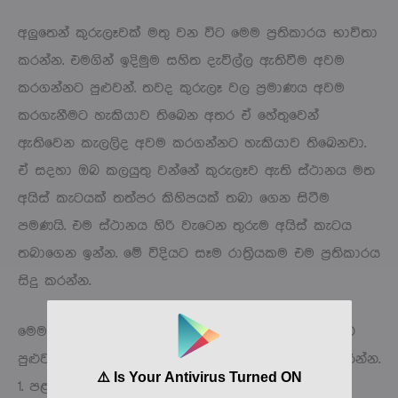
අලුතෙන් කුරුලෑවක් මතු වන විට මෙම ප්‍රතිකාරය භාවිතා
කරන්න. එමගින් ඉදිමුම සහිත දැවිල්ල ඇතිවීම අවම
කරගන්නට පුළුවන්. තවද කුරුලෑ වල ප්‍රමාණය අවම
කරගැනීමට හැකියාව තිඛෙන අතර ඒ හේතුවෙන්
ඇතිවෙන කැලලිද අවම කරගන්නට හැකියාව තිඛෙනවා.
ඒ සදහා ඔබ කලයුතු වන්නේ කුරුලෑව ඇති ස්ථානය මත
අයිස් කැටයක් තත්පර කිහිපයක් තබා ගෙන සිටීම
පමණයි. එම ස්ථානය හිරි වැටෙන තුරුම අයිස් කැටය
තබාගෙන ඉන්න. මේ විදියට සෑම රාත්‍රියකම එම ප්‍රතිකාරය
සිදු කරන්න.
මෙම ප්‍රතිකාර ක්‍රමය ඉතාමාත්ම පහසුවෙන් කරගන්නට
පුළුවන්. උදෑසනින් හෝ සන්ද්‍යා කාලයේදී එය සිදු කරන්න.
1. පළමුව මුහුණ හොදින් පිරිසිදු කරගන්න.