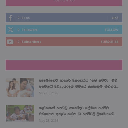
FOLLOW US
0
Fans
LIKE
0
Followers
FOLLOW
0
Subscribers
SUBSCRIBE
LATEST NEWS
හැමෝගෙම ආදරේ දිනාගත්ත ‘ඉෂි අම්මා’ මව්
පදවියට! දිව්‍යංකාගේ ජීවිතේ ලස්සනම සිහිනය...
May 23, 2026
ලෝකයක් හැඬවූ සහෝදර ප්‍රේමය: නංගිව
වඩාගෙන අකුරු කරන 10 හැවිරිදි දියණියගේ...
May 23, 2026