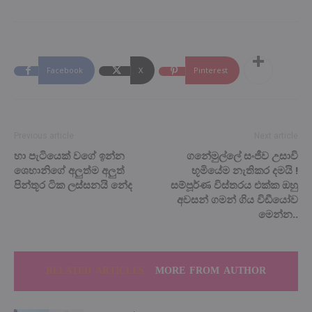
Facebook
X
Pinterest
Previous article
Next article
හා පැටියෙක් වගේ ඉන්න
ගනේමුල්ලේ සංජීව උසාවි
ශෙහානිගේ අලුත්ම අලුත්
භූමියේම නැතිකර දමයි !
පින්තූර ටික ලස්සනයි නේද
සම්පූර්ණ විස්තරය එක්ක ඔහු
අවසන් ගමන් ගිය විඩීයෝව
මෙන්න..
RELATED ARTICLES
MORE FROM AUTHOR