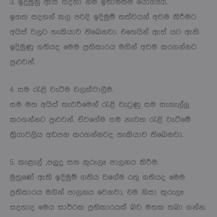
3. ඉදුමුනු ඇස් සදහා නම් ඉතාමත්ම යෝග්‍යයි.
ඉහත සදහන් කල පරිදි ඉදිමුම් තත්වයන් අවම කිරීමට
අයිස් වලට හැකියාව තිඛෙනවා. එහෙයින් ඇස් යට ඇති
ඉදිමුණු ගතියද මෙම ප්‍රතිකාරය මගින් අවම කරගන්නට
පුළුවන්.
4. සම රැළි වැටීම වලක්වාලීම.
සම මත අයිස් තැවරීමෙන් රැළි වැටුණු සම සැහැල්ලු
කරගන්නට පුළුවන්. ඒවගේම සම නැවත රැළි වැටීමේ
ක්‍රියාවලිය අඩපන කරගන්නටද හැකියාව තිඛෙනවා.
5. කැළැල් ,පලුදු සහ කුරුලෑ පාලනය කිරීම.
මුහුණේ ඇති ඉදිමුම් ගතිය වගේම රතු ගතියද මෙම
ප්‍රතිකාරය මගින් පාලනය වෙනවා. එම නිසා කුරුලෑ
සදහාද මෙය සාර්ථක ප්‍රතිකාරයක් බව මතක තබා ගන්න.