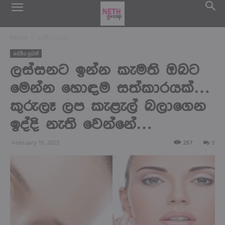
Home
දේශිය පුවත්
දේශිය පුවත්
ලස්සනට ඉන්න කැමති ඔබට
මෙන්න හොඳම සත්කාරයක්…
කුරුලෑ ලප කැළැල් බලාගෙන
ඉද්දි නැති වෙන්නේ…
February 19, 2025
297
0