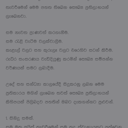
තැවරීමෙන් මෙම පහත තිඛෙන සෞඛ්‍ය ප්‍රතිලාභයන්
ලැඛෙනවා.
සම නැවත ප්‍රාණවත් කරගැනීම.
සම රැළි වැටීම වලක්වාලීම.
කැළැල් වලට සහ කුරුලෑ වලට එරෙහිව සටන් කිරීම.
රුධිර සංසරණය වැඩිදියුණු කරමින් සෞඛ්‍ය සම්පන්න
වර්ණයක් සමට ලබාදීම.
උදේ සහ සන්ධ්‍යා කාලයේදී සිදුකරනු ලබන මෙම
ප්‍රතිකාරය මගින් ලැඛෙන තවත් සෞඛ්‍ය ප්‍රතිලාභයන්
කිහිපයක් පිලිබදව පහතින් ඔබට දැකගන්නට පුළුවන්.
1. සිනිදු සමක්.
සම මත අයිස් තැවරීමෙන් සම තද ස්වාභායකට පත්වෙන