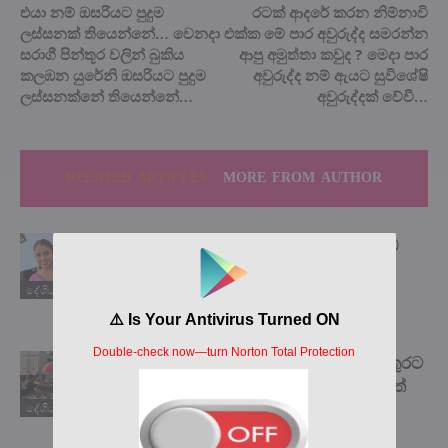
එයා නම් ඔසරියට පුදුම
රටක් ආදරේ කරන නිම්නාවි
ලස්සනක් තියෙන්නේ… වෙනදා
එක්ක මේ පාර අවුරුද්ද සමරන්න
සරාගී පින්තූර වලින් බුකිය
ආපු අමුත්තා කවුද ? මෙදා පාර
කලඹන යුරේනි ඔසරියට පුදුම
අවුරුද්ද නම් ඇයට සුවිශේෂි
ලස්සනක්නේ තියෙන්නේ…
අවුරුද්දක් වේවී…
RELATED ARTICLES
MORE FROM AUTHOR
බලවතූන් හමුවේ දණ නොනැමූ ‘යකඩ
ගැහැනිය’ සජීවනි අබේකෝන් අපේ
ගෞරවයට පාත්‍ර විය යුතුමයි! ඒ ගැන
දේශිය පුවත්
ඇසෙන කතාව මෙන්න…
එතන මිනිස්සු දාන්න එපා කියද්දිත් වතුරට
දැම්මෙ රස්සාවට නොගියොත් ඒ දවසත්
බඩගින්නෙ ඉන්න වෙන නිසා.
දේශිය පුවත්
”අඳුරන්නෙවත් නැති කොල්ලෙක්