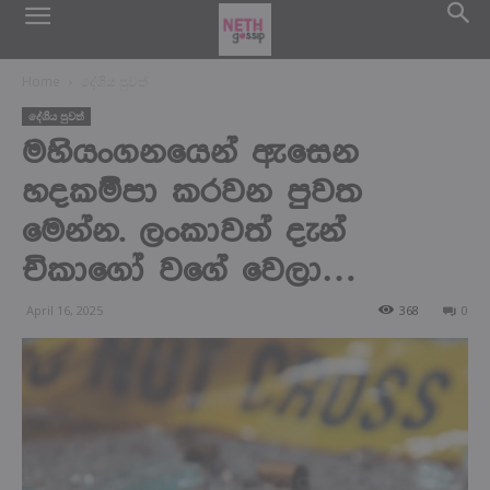
Home
දේශිය පුවත්
දේශිය පුවත්
මහියංගනයෙන් ඇසෙන
හදකම්පා කරවන පුවත
මෙන්න. ලංකාවත් දැන්
චිකාගෝ වගේ වෙලා…
April 16, 2025
368
0