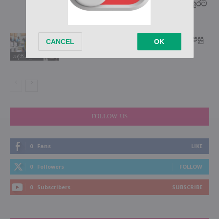
වෙනුවෙන් ජිවිතඅවදානමත් ගෙන වතුරට
පැනපු ඒ...
සියලු රජයේ ආයතනවලට මැයි 31න් පසු
තහනම් වෙන දේ මෙන්න…
දේශිය පුවත්
FOLLOW US
0
Fans
LIKE
0
Followers
FOLLOW
0
Subscribers
SUBSCRIBE