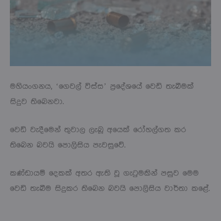
මහියංගනය, ‘ගෙවල් විස්ස’ ප්‍රදේශයේ වෙඩි තැබීමක්
සිදුව තිබෙනවා.
වෙඩි වැදීමෙන් තුවාල ලැබූ අයෙක් රෝහල්ගත කර
තිබෙන බවයි පොලිසිය පැවසුවේ.
කණ්ඩායම් දෙකක් අතර ඇති වූ ගැටුමකින් පසුව මෙම
වෙඩි තැබීම සිදුකර තිබෙන බවයි පොලිසිය වාර්තා කළේ.