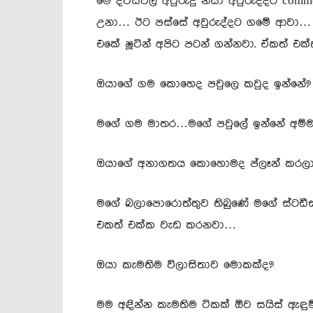
මේ දවස්වල අවුරුදු නිසා අවුරුද්දට comm
උනා… ඊට පස්සේ අවුරුද්දට ගමේ ආවා… ද
එකේ ෂූටින් අපිට පටන් ගන්නවා. ඒකත් එ
ඔයාගේ ගම කොහෙද පවුලෙ කවුද ඉන්නේ?
මගේ ගම මාතර…මගේ පවුලේ ඉන්නේ අම්මයි
ඔයාගේ අනාගතය කොහොමද ප්ලෑන් කරලා 
මගේ බලාපොරොත්තුව තිබුණේ මගේ ස්ටඩීස
එකත් එක්ක වැඩ කරනවා…
ඔයා කැමතිම විලාසිතාව මොකක්ද?
මම අඳින්න කැමතිම ටිකක් ඕව සයිස් ඇඳුම්