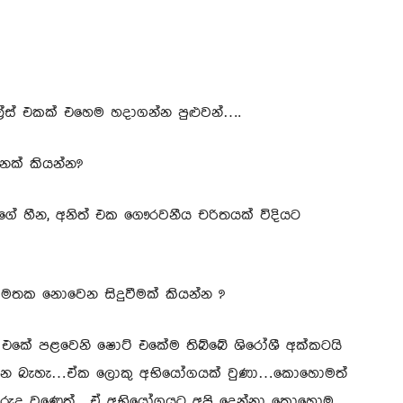
ල්ස් එකක් එහෙම හදාගන්න පුළුවන්….
ුනක් කියන්න?
ේ හීන, අනිත් එක ගෞරවනීය චරිතයක් විදියට
 අමතක නොවෙන සිදුවීමක් කියන්න ?
 එකේ පළවෙනි ෂොට් එකේම තිබ්බේ ශිරෝශී අක්කටයි
දින්න බැහැ…ඒක ලොකු අභියෝගයක් වුණා…කොහොමත්
 පුරුදු වුණෙත්…ඒ අභියෝගයට අපි දෙන්නා කොහොම