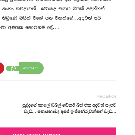
ෙ නැහැ කවදාවත්…මොකද එයාට බයික් පදින්නත්
තිබුණේ බයික් එකේ යන එකක්නේ…අදටත් අපි
 තමා අමතක නොවනම දේ….
WhatsApp
Next article
සුද්දගේ කාලේ ඩබල් ඩේකර් බස් එක අදටත් සැපට
වැඩ… කොහොමද අපේ ඉංජිනේරුවන්ගේ වැඩ…