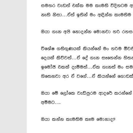
සමහර වැඩත් එක්ක මම කැමති විදිහටම අ
නැති නිසා…ඒත් ඉතින් මං අඳින්න කැමතිම ප
ඔයා ගැන අපි නොදන්න මොනවා හරි රහසක
විශේෂ ගතිගුණයක් කියන්නේ මං හරිම ඕවති
දෙයක් කිව්වත්…ඒ දේ ගැන සෑහෙන්න හි
ඉමෝජි එකක් දැම්මත්…ඒක ගැනත් මං සම
හිතෙනවා අර ඒ වගේ…ඒ කියන්නේ ගොඩක්
ඔයා මේ ලෝකෙ වැඩිපුරම ආදරේ කරන්නේ
අම්මට….
ඔයා කන්න කැමතිම කෑම මොනාද?