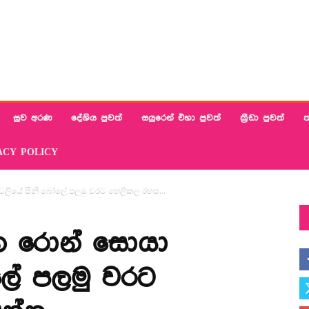
සුව අරණ
දේශිය පුවත්
සයුරෙන් එහා පුවත්
ක්‍රීඩා පුවත්
ත
ACY POLICY
ලියේ සීනි බෝලේ පලමු වරට හෙලිකල රහස...
න රොන් සොයා
ලේ පලමු වරට