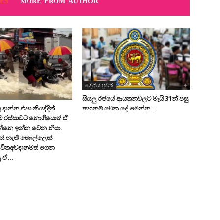
ES
MORE FROM AUTHOR
දේශිය පුවත්
සියලු රජයේ ආයතනවලට මැයි 31න් පසු
තහනම් වෙන දේ මෙන්න…
 දාන්න එපා කියද්දිත්
මෙ රස්සාවට නොගියොත් ඒ
න්නෙ ඉන්න වෙන නිසා.
ත් නැති කොල්ලෙක්
ිවිතඅවදානමත් ගෙන
 ඒ...