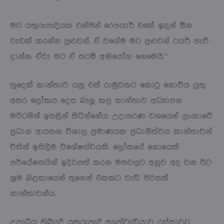
මට යතුරුපැදියක එන්ජින් රෙපයාර් එකේ ඉඳන් ඕන
වැඩක් කරන්න පුළුවන්. ඒ වගේම මට පුළුවන් ටයර් පැච්
දාන්න. ඒවා මට ඒ තරම් අභියෝග නෙමෙයි.”
හුදෙක් කාන්තාව යනු එක් රාමුවකට කොටු නොවිය යුතු
අතර ලෝකය දෙස බැලූ කල කාන්තාව අධ්‍යාපන
මට්ටමින් ඉහළින් සිටින්නේය. උදාහරණ වශයෙන් ලංකාවේ
ප්‍රධාන ආයතන විශාල ප්‍රමාණයක ප්‍රධානීත්වය කාන්තාවන්
විසින් ඉසිලීම විශේෂත්වයකි. ලෝකයේ නොයෙක්
පර්යේෂකයින් ඉදිරිපත් කරන මතවලට අනුව අද වන විට
ශ්‍රම බළකායෙන් තුනෙන් එකකට වැඩි පිරිසක්
කාන්තාවන්ය.
උපාධිය තිබියදී යතුරුපැදි අලුත්වැඩියාව රස්සාවට