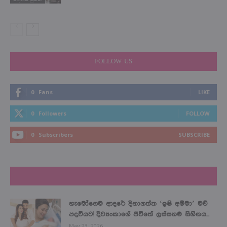
FOLLOW US
0
Fans
LIKE
0
Followers
FOLLOW
0
Subscribers
SUBSCRIBE
LATEST NEWS
හැමෝගෙම ආදරේ දිනාගත්ත ‘ඉෂි අම්මා’ මව්
පදවියට! දිව්‍යංකාගේ ජීවිතේ ලස්සනම සිහිනය...
May 23, 2026