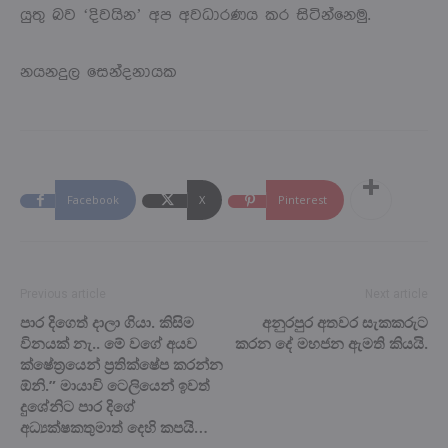
යුතු බව ‘දිවයින’ අප අවධාරණය කර සිටින්නෙමු.
නයනදුල සෙන්දනායක
Facebook
X
Pinterest
Previous article
Next article
පාර දිගෙත් දාලා ගියා. කිසිම
අනුරපුර අතවර සැකකරුට
විනයක් නැ.. මේ වගේ අයව
කරන දේ මහජන ඇමති කියයි.
ක්ෂේත්‍රයෙන් ප්‍රතික්ෂේප කරන්න
ඕනි.” මායාවි ටෙලියෙන් ඉවත්
දුශේනිට පාර දිගේ
අධ්‍යක්ෂකතුමාත් දෙහි කපයි…