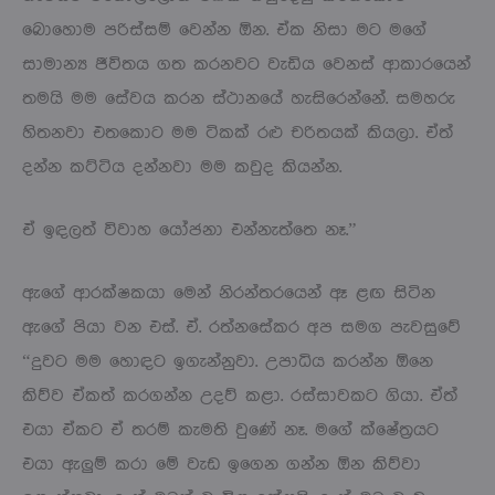
බොහොම පරිස්සම් වෙන්න ඕන. ඒක නිසා මට මගේ
සාමාන්‍ය ජීවිතය ගත කරනවට වැඩිය වෙනස් ආකාරයෙන්
තමයි මම සේවය කරන ස්ථානයේ හැසිරෙන්නේ. සමහරු
හිතනවා එතකොට මම ටිකක් රළු චරිතයක් කියලා. ඒත්
දන්න කට්ටිය දන්නවා මම කවුද කියන්න.
ඒ ඉඳලත් විවාහ යෝජනා එන්නැත්තෙ නෑ.”
ඇගේ ආරක්ෂකයා මෙන් නිරන්තරයෙන් ඈ ළඟ සිටින
ඇගේ පියා වන එස්. ඒ. රත්නසේකර අප සමග පැවසුවේ
“දුවට මම හොඳට ඉගැන්නුවා. උපාධිය කරන්න ඕනෙ
කිව්ව ඒකත් කරගන්න උදව් කළා. රස්සාවකට ගියා. ඒත්
එයා ඒකට ඒ තරම් කැමති වුණේ නෑ. මගේ ක්ෂේත්‍රයට
එයා ඇලුම් කරා මේ වැඩ ඉගෙන ගන්න ඕන කිව්වා