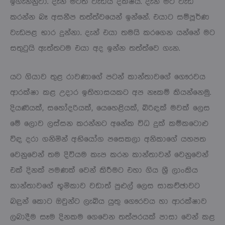
ඉගැන්නුවා. දැන් මටත් වැඩිය දක්ෂයි. දැන් මට වැඩ
කරන්න බෑ අසනීප තත්ත්වයෙන් ඉන්නේ. එයාට සම්පූර්ණ
වැඩපළ භාර දුන්නා. දැන් එයා තමයි කරගෙන යන්නේ මට
සතුටුයි ඇත්තටම එයා අද ඉන්න තත්ත්වෙ ගැන.
යට ගියාව තුළ රාවණාගේ පටන් කාන්තාවගේ ගෞරවය
ආරක්ෂා කළ උදාර ඉතිහාසයකට අප නෑකම් කියන්නෙමු.
දියණියක්, සහෝදරියක්, යෙහෙළියක්, බිරිඳක් මවක් ලෙස
මේ ලොව ලස්සන කරන්නට අනේක විධ දුක් කම්කටොළු
විඳ දරා ගනිමින් අභියෝග පසෙකලා අනිකාගේ යහපත
වෙනුවෙන් තම දිවියම කැප කරන කාන්තාවන් වෙනුවෙන්
එක් දිනක් පමණක් වෙන් කිරීමට එහා ගිය ශ්‍රී ලාංකිය
කාන්තාවගේ භූමිකාව වඩාත් පුළුල් ලෙස සාකච්ඡාවට
බඳුන් කොට ඔවුන්ට ලැබිය යුතු ගෞරවය හා ආරක්ෂාව
ලබාදීම සෑම දිනකම ගෙවෙන තත්පරයක් පාසා වෙන් කළ