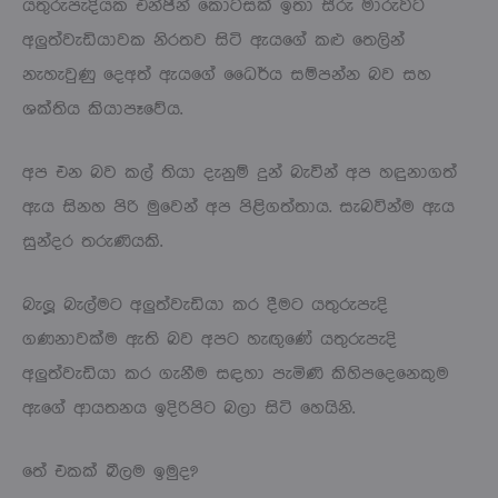
යතුරුපැදියක එන්ජින් කොටසක් ඉතා සීරු මාරුවට
අලුත්වැඩියාවක නිරතව සිටි ඇයගේ කළු තෙලින්
නැහැවුණු දෙඅත් ඇයගේ ධෛර්ය සම්පන්න බව සහ
ශක්තිය කියාපෑවේය.
අප එන බව කල් තියා දැනුම් දුන් බැවින් අප හඳුනාගත්
ඇය සිනහ පිරි මුවෙන් අප පිළිගත්තාය. සැබවින්ම ඇය
සුන්දර තරුණියකි.
බැලූ බැල්මට අලුත්වැඩියා කර දීමට යතුරුපැදි
ගණනාවක්ම ඇති බව අපට හැඟුණේ යතුරුපැදි
අලුත්වැඩියා කර ගැනීම සඳහා පැමිණි කිහිපදෙනෙකුම
ඇගේ ආයතනය ඉදිරිපිට බලා සිටි හෙයිනි.
තේ එකක් බීලම ඉමුද?