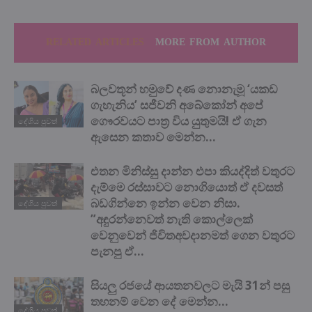
RELATED ARTICLES
MORE FROM AUTHOR
බලවතූන් හමුවේ දණ නොනැමූ ‘යකඩ
ගැහැනිය’ සජීවනි අබේකෝන් අපේ
ගෞරවයට පාත්‍ර විය යුතුමයි! ඒ ගැන
දේශිය පුවත්
ඇසෙන කතාව මෙන්න…
එතන මිනිස්සු දාන්න එපා කියද්දිත් වතුරට
දැම්මෙ රස්සාවට නොගියොත් ඒ දවසත්
බඩගින්නෙ ඉන්න වෙන නිසා.
දේශිය පුවත්
”අඳුරන්නෙවත් නැති කොල්ලෙක්
වෙනුවෙන් ජිවිතඅවදානමත් ගෙන වතුරට
පැනපු ඒ...
සියලු රජයේ ආයතනවලට මැයි 31න් පසු
තහනම් වෙන දේ මෙන්න…
දේශිය පුවත්