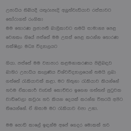
උපාධිය තිබියදී යතුරුපැදි අලුත්වැඩියාව රස්සාවට
තෝරාගත් රංගිකා
මම හොරණ ප්‍රජාපතී බාලිකාවට තමයි සාමාන්‍ය පෙළ
වෙනකං ගියේ පස්සේ මම උසස් පෙළ කරන්න හොරණ
තක්ෂිලා මධ්‍ය විද්‍යාලයට
ගියා. පස්සේ මම ව්‍යාපාර කළමනාකරණය පිළිබඳව
බාහිර උපාධිය කැලණිය විශ්වවිද්‍යාලයෙන් තමයි ලබා
ගත්තේ රැකියාවක් කළා. මට හිතුනා රැකියාව කියන්නේ
හරිම ඒකාකාරී වැඩක් කොච්චර ඉගෙන ගත්තත් පුටුවක
වාඩිවෙලා කවුරු හරි කියන දෙයක් කරන්න විතරයි අපිට
තියෙන්නේ. ඒ නිසාම මට රැකියාව එපා උනා.
මම පොඩි කාලේ ඉඳන්ම අපේ ගෙදර මොකක් හරි