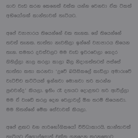
ගාව වැඩ කරන කෙනෙක් එක්ක යන්න වෙනවා ඒක ටිකක්
අභියෝගක් කාන්තාවක් හැටියට.
අපේ ව්‍යාපාරය තියෙන්නේ එක තැනක. ගේ තියෙන්නේ
තවත් තැනක. තාත්තා නැවතිලා ඉන්නේ ව්‍යාපාරය තියෙන
තැන. සමහර දවස්වලට මම වැඩ ඉවරවෙලා ගෙදර
ගිහිල්ලා නාල කරලා කාලා බිල නිදාගත්තටත් පස්සේ
තාත්තා කතා කරනවා ‘දුවේ බයිසිකලේ කැඩිලා අමාරුවේ
වැටිච්ච කට්ටියක් ඉන්නවා මොනවා හරි කරන්න
පුළුවන්ද’ කියලා. ඉතිං රෑ දහයට දොළහට හරි ඇවිල්ලා
මම ඒ වැඩේ කරල දෙන වෙලාවල් ඕන තරම් තියෙනවා.
මම හිතන්නේ මේක සේවාවක් කියලා.
අපේ ළඟට එන පාරිභෝගිකයෝ විවිධාකාරයි. කාන්තාවක්
හැටියට ඒගොල්ලොත් එක්ක ගනුදෙනු කරනකොට