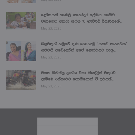
ලෝකයක් හැඬවූ සහෝදර ප්‍රේමය: නංගිව
වඩාගෙන අකුරු කරන 10 හැවිරිදි දියණියගේ...
May 23, 2026
බලවතූන් හමුවේ දණ නොනැමූ ‘යකඩ ගැහැනිය’
සජීවනි අබේකෝන් අපේ ගෞරවයට පාත්‍ර...
May 23, 2026
එතන මිනිස්සු දාන්න එපා කියද්දිත් වතුරට
දැම්මෙ රස්සාවට නොගියොත් ඒ දවසත්...
May 23, 2026