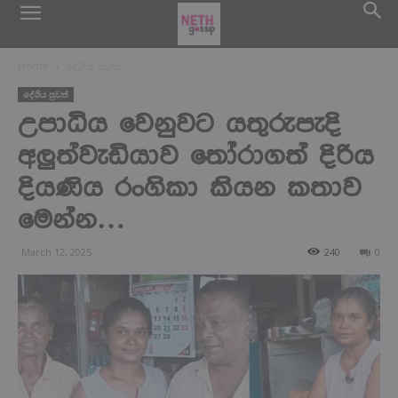
Home
දේශිය පුවත්
දේශිය පුවත්
උපාධිය වෙනුවට යතුරුපැදි
අලුත්වැඩියාව තෝරාගත් දිරිය
දියණිය රංගිකා කියන කතාව
මෙන්න…
March 12, 2025
240
0