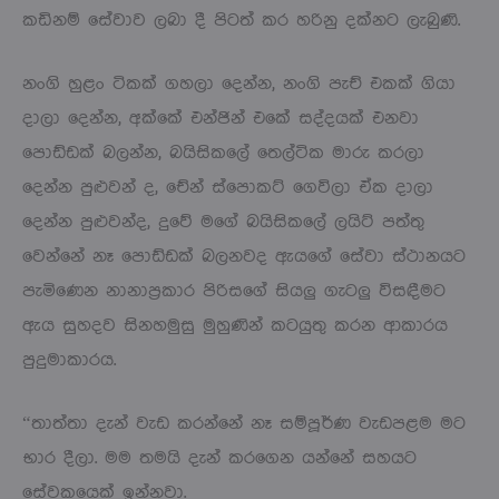
කඩිනම් සේවාව ලබා දී පිටත් කර හරිනු දක්නට ලැබුණි.
නංගි හුළං ටිකක් ගහලා දෙන්න, නංගි පැච් එකක් ගියා
දාලා දෙන්න, අක්කේ එන්ජින් එකේ සද්දයක් එනවා
පොඩ්ඩක් බලන්න, බයිසිකලේ තෙල්ටික මාරු කරලා
දෙන්න පුළුවන් ද, චේන් ස්පොකට් ගෙවිලා ඒක දාලා
දෙන්න පුළුවන්ද, දුවේ මගේ බයිසිකලේ ලයිට් පත්තු
වෙන්නේ නෑ පොඩ්ඩක් බලනවද ඇයගේ සේවා ස්ථානයට
පැමිණෙන නානාප්‍රකාර පිරිසගේ සියලු ගැටලු විසඳීමට
ඇය සුහදව සිනහමුසු මුහුණින් කටයුතු කරන ආකාරය
පුදුමාකාරය.
“තාත්තා දැන් වැඩ කරන්නේ නෑ සම්පූර්ණ වැඩපළම මට
භාර දීලා. මම තමයි දැන් කරගෙන යන්නේ සහයට
සේවකයෙක් ඉන්නවා.