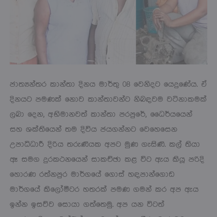
ජාත්‍යන්තර කාන්තා දිනය මාර්තු 08 වෙනිදට යෙදුණේය. ඒ
දිනයට පමණක් නොව කාන්තාවන්ට නිබඳවම වටිනාකමක්
ලබා දෙන, අභිමානවත් කාන්තා පරපුරේ, ධෛර්යයෙන්
සහ ශක්තියෙන් තම දිවිය ජයගන්නට වෙහෙසෙන
උපාධිධාරී දිරිය තරුණියක අපට මුණ ගැසිණි. කල් තියා
ඈ සමග දුරකථනයෙන් සාකච්ඡා කළ විට ඇය කියූ පරිදි
හොරණ රත්නපුර මාර්ගයේ ගොස් හඳපාන්ගොඩ
මාර්ගයේ කිලෝමීටර හතරක් පමණ ගමන් කර අප ඇය
ඉන්න ඉසව්ව සොයා ගත්තෙමු. අප යන විටත්