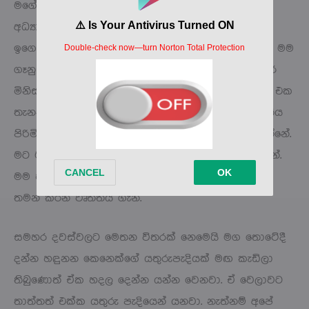
මගේ අධ්‍යාපන මට්ටම මොකක්ද කියලවත්. මගේ
අධ්‍යාපන මට්ටම දන්න මිනිස්සු අහන්නේ ඇයි ඔයාට
ඉගෙන ගත්තු දෙයින් ප්‍රයෝජනයක් ගන්න බැරි කියලා. මම
ගෑනු ළමයෙක් වෙලා මේ වගේ වැඩ කරන එක සමහර
මිනිස්සුන්ට හරි ප්‍රශ්නයක්. එයාලා හිතන්නේ කාන්තාව එක
තැනකට කොටු වෙලාම ඉන්න ඕනේ කියලා. මේ වෘත්තිය
පිරිමින්ට විතරයි කරන්න පුළුවන් කියලා එයාලා හිතන්නේ.
මට මම කරන වෘත්තිය පිළිබඳ ආඩම්බරයක් තියෙන්නේ.
මම හිතන්නේ හැමෝටම තියෙන්න ඕනේ ආඩම්බරයක්
තමන් කරන වෘත්තිය ගැන.
සමහර දවස්වලට මෙතන විතරක් නෙමෙයි මග තොටේදී
දන්න හඳුනන කෙනෙක්ගේ යතුරුපැදියක් මඟ කැඩිලා
තිබුණොත් ඒක හදල දෙන්න යන්න වෙනවා. ඒ වෙලාවට
තාත්තත් එක්ක යතුරු පැදියෙන් යනවා. නැත්නම් අපේ