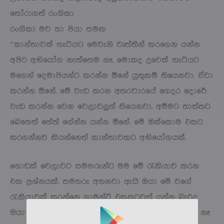
තෝරාගත් රංගිකා
රංගිකා මව හා පියා සමඟ
“කාන්තාවක් හැටියට මෙවැනි වෘත්තීන් කරගෙන යන්න
අපිට අභියෝග නැත්තෙම නෑ. මොකද දුවෙක් හැටියට
මගෙන් දෙමාපියන්ට කරන්න ඕනේ යුතුකම් තියෙනවා. ඒවා
කරන්න ඕනේ. මේ වැඩ කරන අතරවාරයේ ගෙදර දොරේ
වැඩ කරන්න වෙන වෙලාවලුත් තියෙනවා. අම්මට තාත්තට
බෙහෙත් හේත් ගේන්න යන්න ඕනේ. මේ ඔක්කොම එකට
කරගන්නව කියන්නෙත් කාන්තාවකට අභියෝගයක්.
ගොඩක් වෙලාවට සමහරුන්ට මම මේ රැකියාව කරන
එක ප්‍රශ්නයක්. සමහරු අහනවා ඇයි ඔයා මේ වගේ
රැකියාවක් කරන්නෙ ගාමන්ට් එකකටවත් යන්න බැරිද
ඔයා ගෑනු ළමයෙක්නේ කියල කියනවා. එයාලා දන්නේ නෑ