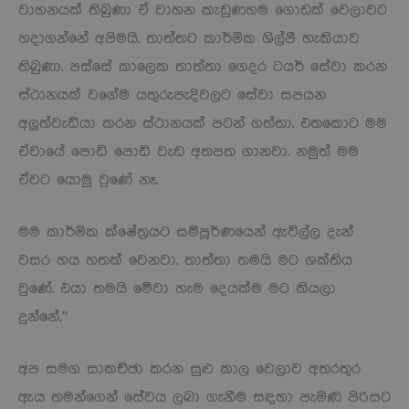
වාහනයක් තිබුණා ඒ වාහන කැඩුණහම ගොඩක් වෙලාවට
හදාගන්නේ අපිමයි. තාත්තට කාර්මික ශිල්පී හැකියාව
තිබුණා. පස්සේ කාලෙක තාත්තා ගෙදර ටයර් සේවා කරන
ස්ථානයක් වගේම යතුරුපැදිවලට සේවා සපයන
අලුත්වැඩියා කරන ස්ථානයක් පටන් ගත්තා. එතකොට මම
ඒවායේ පොඩි පොඩි වැඩ අතපත ගානවා. නමුත් මම
ඒවට යොමු වුණේ නෑ.
මම කාර්මික ක්ෂේත්‍රයට සම්පූර්ණයෙන් ඇවිල්ල දැන්
වසර හය හතක් වෙනවා. තාත්තා තමයි මට ශක්තිය
වුණේ. එයා තමයි මේවා හැම දෙයක්ම මට කියලා
දුන්නේ.”
අප සමග සාකච්ඡා කරන සුළු කාල වෙලාව අතරතුර
ඇය තමන්ගෙන් සේවය ලබා ගැනීම සඳහා පැමිණි පිරිසට