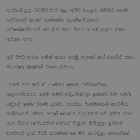
කාර්යබහුල වටපිටාවක් තුළ අපිට සංග්‍රහ කිරීමට තරම්
ශක්තියක් ඇයට ඇත්තේය. කාන්තාවකගේ
සුවිශේෂත්වයත් එය බව කියා දීමට තවත් අටුවා ටීකා
අවශ්‍ය නැත.
අපි වැඩ කරන ගමන් කතා කරමු අපගේ යෝජනාවට ඇය
සිනාමුසු මුහුණින් එකඟ වූවාය.
“මගේ නම එස්. ඒ. රංගිකා ඉශාරි රත්නසේකර.
හඳපාන්ගොඩ ගමේ තමයි පදිංචිවෙලා ඉන්නේ. මම තමයි
පවුලේ ඉන්න එකම දරුවා. තාත්තා වෘත්තියෙන් කාර්මික
ශිල්පියෙක්. අම්මා පවුල් සෞඛ්‍ය නිලධාරිනියක්. අම්ම වසර
35ක විතර සේවයකින් පස්සේ විශ්‍රාම ගිහිල්ලා ඉන්නේ
තාත්තත් දැන් වැඩ කරන්නේ නෑ මට භාරදීලා තියෙන්නේ.