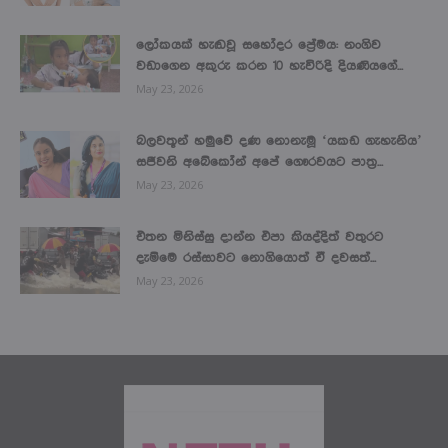
ලෝකයක් හැඬවූ සහෝදර ප්‍රේමය: නංගිව
වඩාගෙන අකුරු කරන 10 හැවිරිදි දියණියගේ...
May 23, 2026
බලවතූන් හමුවේ දණ නොනැමූ ‘යකඩ ගැහැනිය’
සජීවනි අබේකෝන් අපේ ගෞරවයට පාත්‍ර...
May 23, 2026
එතන මිනිස්සු දාන්න එපා කියද්දිත් වතුරට
දැම්මෙ රස්සාවට නොගියොත් ඒ දවසත්...
May 23, 2026