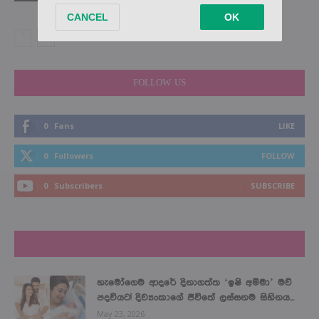
FOLLOW US
0
Fans
LIKE
0
Followers
FOLLOW
0
Subscribers
SUBSCRIBE
LATEST NEWS
හැමෝගෙම ආදරේ දිනාගත්ත ‘ඉෂි අම්මා’ මව්
පදවියට! දිව්‍යංකාගේ ජීවිතේ ලස්සනම සිහිනය...
May 23, 2026