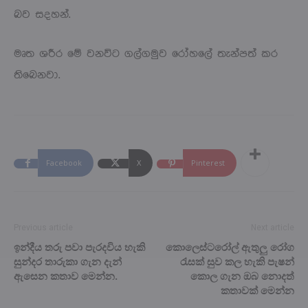
බව සදහන්.
මෘත ශරීර මේ වනවිට ගල්ගමුව රෝහලේ තැන්පත් කර
තිබෙනවා.
Facebook
X
Pinterest
Previous article
Next article
ඉන්දීය තරු පවා පැරදවිය හැකි
කොලෙස්ටරෝල් ඇතුලු රෝග
සුන්දර තාරුකා ගැන දැන්
රැසක් සුව කල හැකි පැෂන්
ඇසෙන කතාව මෙන්න.
කොල ගැන ඔබ නොදත්
කතාවක් මෙන්න