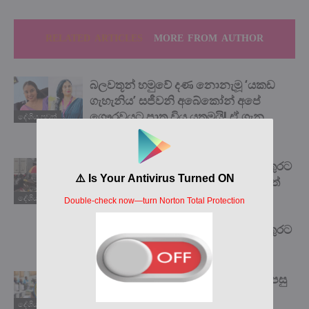
RELATED ARTICLES
MORE FROM AUTHOR
බලවතූන් හමුවේ දණ නොනැමූ ‘යකඩ
ගැහැනිය’ සජීවනි අබේකෝන් අපේ
ගෞරවයට පාත්‍ර විය යුතුමයි! ඒ ගැන
දේශිය පුවත්
ඇසෙන කතාව මෙන්න…
එතන මිනිස්සු දාන්න එපා කියද්දිත් වතුරට
දැම්මෙ රස්සාවට නොගියොත් ඒ දවසත්
බඩගින්නෙ ඉන්න වෙන නිසා.
දේශිය පුවත්
”අඳුරන්නෙවත් නැති කොල්ලෙක්
වෙනුවෙන් ජිවිතඅවදානමත් ගෙන වතුරට
පැනපු ඒ...
සියලු රජයේ ආයතනවලට මැයි 31න් පසු
තහනම් වෙන දේ මෙන්න…
දේශිය පුවත්