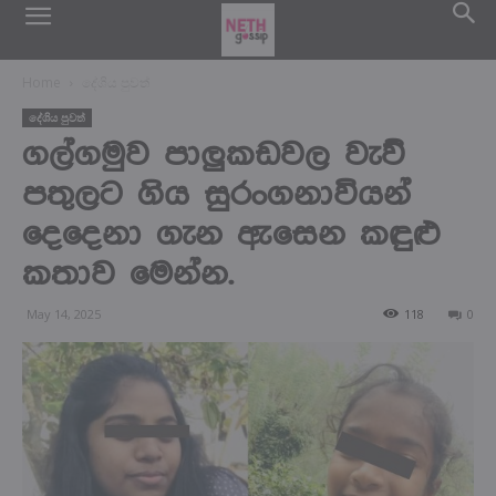
Home
දේශිය පුවත්
දේශිය පුවත්
ගල්ගමුව පාලුකඩවල වැව්
පතුලට ගිය සුරංගනාවියන්
දෙදෙනා ගැන ඇසෙන කඳුළු
කතාව මෙන්න.
May 14, 2025
118
0