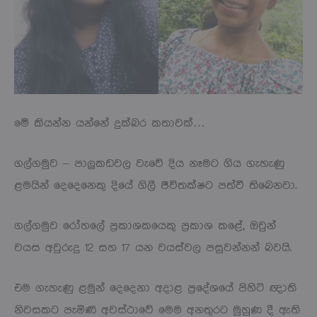
මේ කියන්න යන්නේ දුක්බර කතාවක්…
ගල්ගමුව – පාලුකඩවල වැවේ දිය නෑමට ගිය ගැහැණු
ළමයින් දෙදෙනෙකු දියේ ගිලී ජීවිතක්ෂට පත්වී තිබෙනවා.
ගල්ගමුව රෝහලේ ප්‍රකාශකයෙකු ප්‍රකාශ කළේ, ඔවුන්
වයස අවුරුදු 12 සහ 17 යන වයස්වල පසුවන්නන් බවයි.
එම ගැහැණු ළමුන් දෙදෙනා අදාළ ප්‍රදේශයේ පිහිටි ඥාති
නිවසකට පැමිණි අවස්ථාවේ මෙම අනතුරට මුහුණ දී ඇති