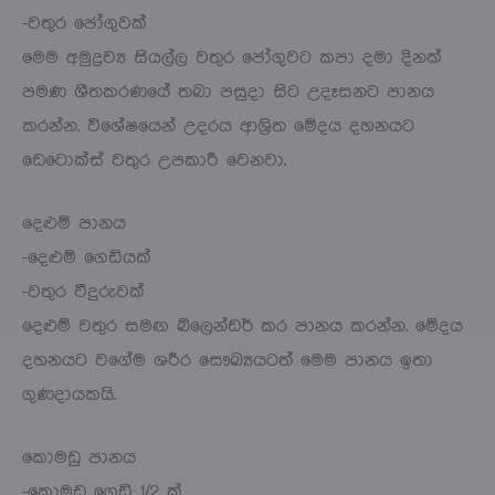
-වතුර ජෝගුවක්
මෙම අමුද්‍රව්‍ය සියල්ල වතුර ජෝගුවට කපා දමා දිනක්
පමණ ශීතකරණයේ තබා පසුදා සිට උදෑසනට පානය
කරන්න. විශේෂයෙන් උදරය ආශ්‍රිත මේදය දහනයට
ඩෙටොක්ස් වතුර උපකාරී වෙනවා.
දෙළුම් පානය
-දෙළුම් ගෙඩියක්
-වතුර වීදුරුවක්
දෙළුම් වතුර සමඟ බ්ලෙන්ඩර් කර පානය කරන්න. මේදය
දහනයට වගේම ශරීර සෞඛ්‍යයටත් මෙම පානය ඉතා
ගුණදායකයි.
කොමඩු පානය
-කොමඩු ගෙඩි 1/2 ක්