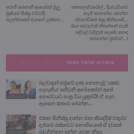
සරාගී ශෙහානි ආයෙමත් මුලු
කොලෙස්ටරෝල් , දියවැඩියාව
බුකියම පිස්සු වට්ටයි.
නැති කරගන්න මෙන්න
බලන්නකෝ එයාගේ ලස්සන…
ස්වභාවිකම ඔසු කිහිපයක්…
ඔයා කවදාවත් හිතන්නේ නැති
දේවල් වලිනුත් ලෙඩේ හොඳ
කරගන්න පුළුවන්…!
RELATED ARTICLES
MORE FROM AUTHOR
බලවතූන් හමුවේ දණ නොනැමූ ‘යකඩ
ගැහැනිය’ සජීවනි අබේකෝන් අපේ
ගෞරවයට පාත්‍ර විය යුතුමයි! ඒ ගැන
දේශිය පුවත්
ඇසෙන කතාව මෙන්න…
එතන මිනිස්සු දාන්න එපා කියද්දිත් වතුරට
දැම්මෙ රස්සාවට නොගියොත් ඒ දවසත්
බඩගින්නෙ ඉන්න වෙන නිසා.
දේශිය පුවත්