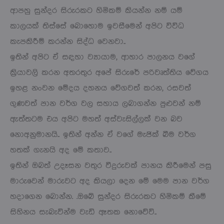
ආපහු සුන්දර සිරුරකට හිමිකම් කියන්න නම් යම්
කාලයක් තිස්සේ බොහොම ඉවසීමෙන් අපිට විවිධ
කැපකිරීම් කරන්න සිද්ධ වෙනවා..
ඉතින් අපිට ඒ සඳහා ව්‍යායාම, ආහාර පාලනය වගේ
ක්‍රියාවලි කරන අතරතුර අපේ සිරුරේ පරිවෘත්තිය වේගය
ඉහළ නංවන මේදය දහනය වේගවත් කරන, රසවත්
ගුණවත් පාන වර්ග වල සහාය ලබාගන්න පුළුවන් නම්
ඇත්තටම එය අපිට මහත් අස්වැසිල්ලක් වන බව
නොඅනුමානයි.. ඉතින් අන්න ඒ වගේ මැජික් බීම වර්ග
හතක් ගැනයි අද මේ කතාව..
ඉතින් ඔබත් උදෑසන වතුර වීදුරුවක් පානය කිරීමෙන් පසු
මාරුවෙන් මාරුවට අද කියලා දෙන මේ මෙම පාන වර්ග
හදාගෙන බොන්න. .ඔබේ සුන්දර සිරුරකට හිමිකම් කීමේ
සිහිනය සැබැවින්ම වැඩි ඈතක නොවේවි..