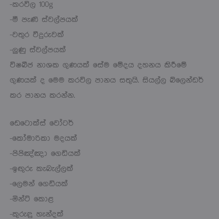
-කරවිල 100g
-මී පැණි ස්වල්පයක්
-වතුර වීදුරුවක්
-ලුණු ස්වල්පයක්
විෂබීජ නාශක ගුණයක් සේම මේදය දහනය කිරීමේ
ගුණයක් ද මෙම කරවිල පානය සතුයි. සියල්ල බ්ලෙන්ඩර්
කර පානය කරන්න.
ඩෙටොක්ස් වෝටර්
-කෝමාරිකා මදයක්
-පිපිඤ්ඤා ගෙඩියක්
-ඉඟුරු කැබැල්ලක්
-ලෙමන් ගෙඩියක්
-මින්ට් කොළ
-කුරුඳු හැන්දක්