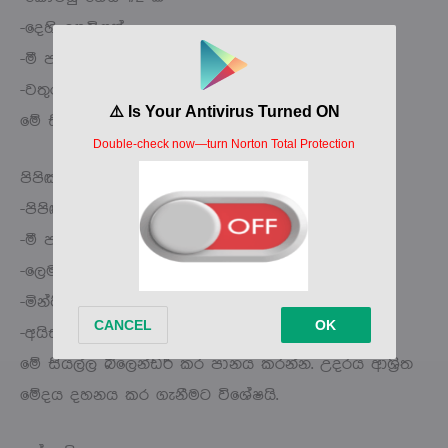
-දෙහි ගෙඩියක්
-මී පැණි ස්වල්පයක්
-වතුර වීදුරුවක්
මේ සියල්ල බ්ලෙන්ඩර් කර පානය කරන්න.
පිපිඤ්ඤා පානය
-පිපිඤ්ඤා හෝ ගර්කින් ගෙඩියක්
-මී පැණි හැන්දක්
-ලෙමන්
-මින්ට් කොළ හෝ පාස්ලි කොළ
-අයිස් වතුර වීදුරුවක්
මේ සියල්ල බ්ලෙන්ඩර් කර පානය කරන්න. උදරය ආශ්‍රිත
මේදය දහනය කර ගැනීමට විශේෂයි.