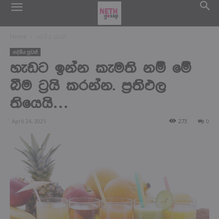
Home
දේශිය පුවත්
දේශිය පුවත්
හැඩට ඉන්න කැමති නම් මේ
බීම ට්‍රයි කරන්න. ප්‍රතිඵල
තියෙයි…
April 24, 2025
273
0