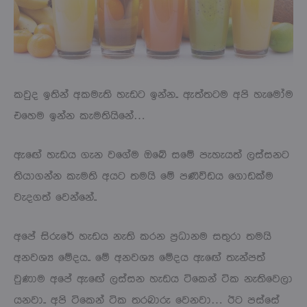
කවුද ඉතින් අකමැති හැඩට ඉන්න.. ඇත්තටම අපි හැමෝම
එහෙම ඉන්න කැමතියිනේ…
ඇඟේ හැඩය ගැන වගේම ඔබේ සමේ පැහැයත් ලස්සනට
තියාගන්න කැමති අයට තමයි මේ පණිවිඩය ගොඩක්ම
වැදගත් වෙන්නේ..
අපේ සිරුරේ හැඩය නැති කරන ප්‍රධානම සතුරා තමයි
අනවශ්‍ය මේදය.. මේ අනවශ්‍ය මේදය ඇඟේ තැන්පත්
වුණාම අපේ ඇඟේ ලස්සන හැඩය ටිකෙන් ටික නැතිවෙලා
යනවා.. අපි ටිකෙන් ටික තරබාරු වෙනවා… ඊට පස්සේ