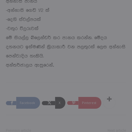
අන්නාසි පානය
-අන්නාසි ගෙඩි 1/2 ක්
-දෙහි ස්වල්පයක්
-වතුර වීදුරුවක්
මේ සියල්ල බ්ලෙන්ඩර් කර පානය කරන්න. මේදය
දහනයට ඉක්මණින් ක්‍රියාකාරී වන පලතුරක් ලෙස අන්නාසි
පෙන්වාදිය හැකියි.
අන්තර්ජාලය ඇසුරෙන්..
Facebook
X
Pinterest
Previous article
Next article