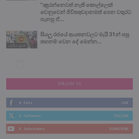
”අඳුරන්නෙවත් නැති කොල්ලෙක්
වෙනුවෙන් ජිවිතඅවදානමත් ගෙන වතුරට
පැනපු ඒ...
සියලු රජයේ ආයතනවලට මැයි 31න් පසු
තහනම් වෙන දේ මෙන්න…
දේශිය පුවත්
FOLLOW US
0
Fans
LIKE
0
Followers
FOLLOW
0
Subscribers
SUBSCRIBE