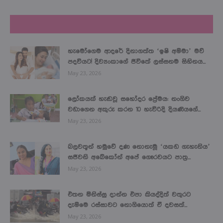
LATEST NEWS
හැමෝගෙම ආදරේ දිනාගත්ත ‘ඉෂි අම්මා’ මව්
පදවියට! දිව්‍යංකාගේ ජීවිතේ ලස්සනම සිහිනය...
May 23, 2026
ලෝකයක් හැඬවූ සහෝදර ප්‍රේමය: නංගිව
වඩාගෙන අකුරු කරන 10 හැවිරිදි දියණියගේ...
May 23, 2026
බලවතූන් හමුවේ දණ නොනැමූ ‘යකඩ ගැහැනිය’
සජීවනි අබේකෝන් අපේ ගෞරවයට පාත්‍ර...
May 23, 2026
එතන මිනිස්සු දාන්න එපා කියද්දිත් වතුරට
දැම්මෙ රස්සාවට නොගියොත් ඒ දවසත්...
May 23, 2026