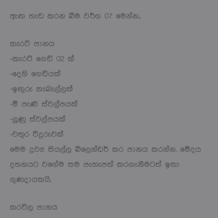
ඇඟ හැඩ කරන බීම වර්ග 07 මෙන්න..
කැරට් පානය
-කැරට් ගෙඩි 02 ක්
-දෙහි ගෙඩියක්
-ඉඟුරු කැබැල්ලක්
-මී පැණි ස්වල්පයක්
-ලුණු ස්වල්පයක්
-වතුර වීදුරුවක්
මෙම ද්‍රව්‍ය සියල්ල බ්ලෙන්ඩර් කර පානය කරන්න. මේදය
දහනයට වගේම සම පැහැපත් කරගැනීමටත් ඉතා
ගුණදායකයි.
කරවිල පානය