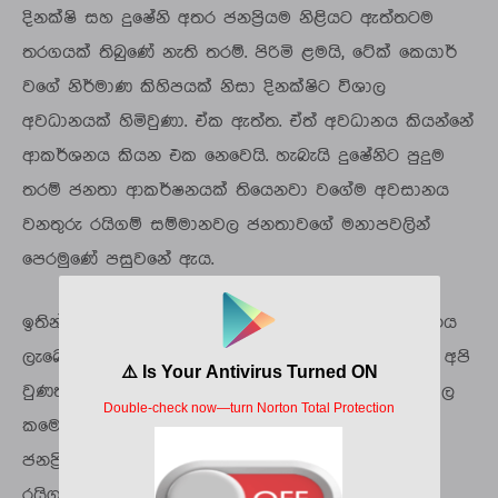
දිනක්ෂි සහ දුෂේනි අතර ජනප්‍රියම නිළියට ඇත්තටම
තරගයක් තිබුණේ නැති තරම්. පිරිමි ළමයි, ටේක් කෙයාර්
වගේ නිර්මාණ කිහිපයක් නිසා දිනක්ෂිට විශාල
අවධානයක් හිමිවුණා. ඒක ඇත්ත. ඒත් අවධානය කියන්නේ
ආකර්ශනය කියන එක නෙවෙයි. හැබැයි දුෂේනිට පුදුම
තරම් ජනතා ආකර්ෂනයක් තියෙනවා වගේම අවසානය
වනතුරු රයිගම් සම්මානවල ජනතාවගේ මනාපවලින්
පෙරමුණේ පසුවනේ ඇය.
ඉතින් කොට්ට උරයක් කණපිට ගහනවා වගේ සම්මානය
ලැබෙනකොට ඒ දිනක්ෂි කියලා දැනගත්තම ප්‍රේක්ෂක අපි
වුණත් කන්ෆියුස් වෙන එක සාධාරණයි. සමාජ මාධ්‍යවල
කමෙන්ට්ස් සෙක්ෂන්වලට අනුව නම් මේ වනකොටත්
ජනප්‍රියම නිළිය වෙන්න ඕන දුෂේනි. ඒත් අවාසනාවට
රයිගම් ජනප්‍රියම සම්මාන දෙන්නේ මිනිස්සුන්ගේ