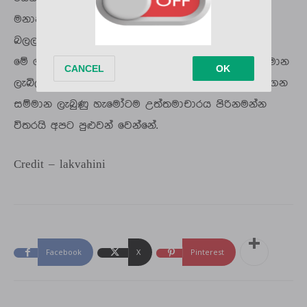
මනාපවලින් මිසක් කමෙන්ට්ස් සෙක්ෂන්වල කමෙන්ට්
බලලා නෙවෙයි.
මේ ගැන අපේ මත විවේචන මොනව වුණත් දැන් සම්මාන
ලැබිලා ඉවරයි. ඉතින් දුක සහ සතුට සම සිතින් දරාගෙන
සම්මාන ලැබුණු හැමෝටම උත්තමාචාරය පිරිනමන්න
විතරයි අපට පුළුවන් වෙන්නේ.
Credit – lakvahini
Facebook
X
Pinterest