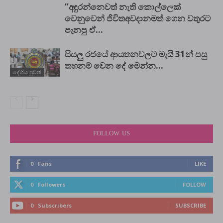
”අඳුරන්නෙවත් නැති කොල්ලෙක්
වෙනුවෙන් ජිවිතඅවදානමත් ගෙන වතුරට
පැනපු ඒ...
සියලු රජයේ ආයතනවලට මැයි 31න් පසු
තහනම් වෙන දේ මෙන්න…
දේශිය පුවත්
FOLLOW US
0
Fans
LIKE
0
Followers
FOLLOW
0
Subscribers
SUBSCRIBE