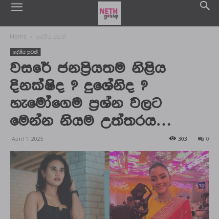
Home
දේශිය පුවත්
දේශිය පුවත්
වසරේ ජනප්‍රියතම නිළිය
දිනක්ෂිද ? දුශේනිද ?
හැමෝගෙම ප්‍රශ්න වලට
මෙන්න නියම උත්තරය…
April 1, 2025
303
0