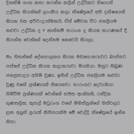
දිනක්ෂි ගැන කතා කරන්න කලින් උද්ධිකට ගියොත්
උද්ධික කියන්නේ ලාංකීය කලා ක්ෂේත්‍රයේ අති දක්ෂයෙක්
කියන එක අවිවාදාත්මකයි. ඒත් මේවන විට ජනප්‍රියම
නළුවා උද්ධික ද ? නැත්නම් සාරංග ද කියන කාරණයේ දී
කියන්න වෙන්නේ දෙන්නම නෙවෙයි කියලා.
මං හිතන්නේ දේශපාලනය කියන මඩගොහරුවට බැස්සට
පස්සේ උද්ධික කියන කලාකරුවා මියගියා. ඔහුට තිබුණ
ජනප්‍රසාදය අහිමි වුණා. ඉතින් උද්ධික ජනප්‍රියම නළුවා
වුණු එකේ ප්‍රශ්ණයක් තියෙනවා. සාරංගට දෙවැනියා
හිමිවීම ප්‍රශ්ණයක් වෙන්නේ සජිත ඇන්තනි, රන්දික
ගුණතලික, කුසල් මධුරංග වගේ මිනිස්සුන්ගේ හිත්වලට
ළඟ අලුත් පුරුක් කිහිපයක්ම මේ වෙද්දි ක්ෂේත්‍රයේ ඉන්න
නිසා.