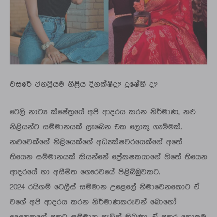
වසරේ ජනප්‍රියම නිළිය දිනක්ෂිද? දුෂේනි ද?
ටෙලි නාට්‍ය ක්ෂේත්‍රයේ අපි ආදරය කරන නිර්මාණ, නළු
නිළියන්ට සම්මානයක් ලැබෙන එක ලොකු ගැම්මක්.
නළුවෙක්ගේ නිළියෙක්ගේ අධ්‍යක්ෂවරයෙක්ගේ අතේ
තියෙන සම්මානයක් කියන්නේ ප්‍රේකෂකයාගේ හිතේ තියෙන
ආදරයේ හා අසීමිත ගෞරවයේ පිළිබිඹුවකට.
2024 රයිගම් ටෙලීස් සම්මාන උළෙලේ නිමාවෙනකොට ඒ
වගේ අපි ආදරය කරන නිර්මාණකරුවන් බොහෝ