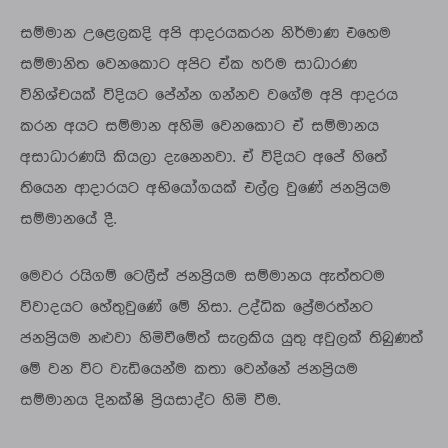
සම්මාන උළෙලකදි අපි ආදරයකරන නිර්මාණ එහෙම
සම්මානිත වෙනකොට අපිට ඒක හරිම සාධාරණ
විනිශ්චයක් විදියට පේන්න ගන්නව වගේම අපි ආදරය
කරන අයට සම්මාන අහිමි වෙනකොට ඒ සම්මානය
අසාධාරණයි කියලා දැනෙනවා. ඒ විදියට අපේ හිතේ
තියෙන ආදාරයට අභියෝගයක් එල්ල වුණේ ජනප්‍රියම
සම්මානයේ දී.
මෙවර රයිගම් ටෙලීස් ජනප්‍රියම සම්මානය ඇත්තටම
විවාදයට හේතුවුණේ මේ නිසා. උද්ධික ප්‍රේමරත්නට
ජනප්‍රියම නළුවා හිමිවීමේත් සැලකිය යුතු අවුලක් තිබුණත්
මේ වන විට වැඩියෙන්ම කතා වෙන්නේ ජනප්‍රියම
සම්මානය දිනක්ෂි ප්‍රියසාද්ට හිමි වීම.