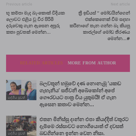
Previous article
Next article
භූ කම්පා මැද බැංකොක් වීදියක
ත්‍රී ඉඩියස් ” මෝඩයින්ගෙන්
ලොවට එළිය වූ වීර පිරිමි
එක්කෙනෙක් වීම සදහා
දරුවෙකු ගැන ඇසෙන අපූරු
කරීනාගේ තැන ගන්න බෑ කියපු
කතා පුවතක් මෙන්න…
කාජල්ගේ මෝඩ තීරණය
මෙන්න…#
RELATED ARTICLES
MORE FROM AUTHOR
බලවතූන් හමුවේ දණ නොනැමූ ‘යකඩ
ගැහැනිය’ සජීවනි අබේකෝන් අපේ
ගෞරවයට පාත්‍ර විය යුතුමයි! ඒ ගැන
දේශිය පුවත්
ඇසෙන කතාව මෙන්න…
එතන මිනිස්සු දාන්න එපා කියද්දිත් වතුරට
දැම්මෙ රස්සාවට නොගියොත් ඒ දවසත්
බඩගින්නෙ ඉන්න වෙන නිසා.
දේශිය පුවත්