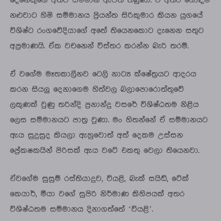
දෙනෙකුගේ අතට සම්මාන ඇවිත් තිබුණා. ඒ අතර හොඳම
නළුවාට හිමි සම්මානය ප්‍රියන්ත සිරිකුමාර කියන යුගයේ
විශිෂ්ට රංගවේදියාගේ අතේ තියෙනකොට දැනෙන සතුට
අප්‍රමාණයි. ඒක වචනෙන් විස්තර කරන්න බැරි තරම්.
ඒ වගේම මෑතකාලීනව ටෙලි නාට්‍ය ක්ෂේත්‍රයට ආදරය
කරන සියලු දෙනාගෙම හිත්වල බලාපොරොත්තුවේ
ලකුණක් වුණු තරින්දි ප්‍රනාන්දු වසරේ විශිෂ්ඨතම නිළිය
ලෙස සම්මානයට පාත්‍ර වුණා. මං හිතන්නේ ඒ සම්මානයට
ඇය සුදුසුද කියලා ඇහුවොත් අත් දෙකම උස්සන
ප්‍රේකෂකයින් පිරිසක් ඇය වටේ එකතු වෙලා තියෙනවා.
ඒවගේම සුසුම් රස්තියාදුව, වියළි, බැක් සයිඩ්, ටේක්
කෙයාර්, මීයා වගේ සුපිරි නිර්මාණ කිහිපයක් අතර
විශිෂ්ඨතම සම්මානය දිනාගත්තේ ‘වියළි’.