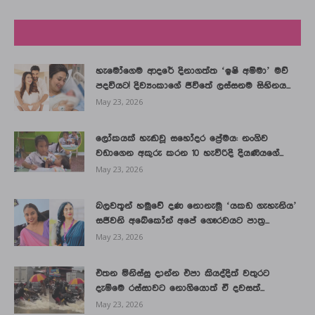
LATEST NEWS
හැමෝගෙම ආදරේ දිනාගත්ත ‘ඉෂි අම්මා’ මව්
පදවියට! දිව්‍යංකාගේ ජීවිතේ ලස්සනම සිහිනය...
May 23, 2026
ලෝකයක් හැඬවූ සහෝදර ප්‍රේමය: නංගිව
වඩාගෙන අකුරු කරන 10 හැවිරිදි දියණියගේ...
May 23, 2026
බලවතූන් හමුවේ දණ නොනැමූ ‘යකඩ ගැහැනිය’
සජීවනි අබේකෝන් අපේ ගෞරවයට පාත්‍ර...
May 23, 2026
එතන මිනිස්සු දාන්න එපා කියද්දිත් වතුරට
දැම්මෙ රස්සාවට නොගියොත් ඒ දවසත්...
May 23, 2026