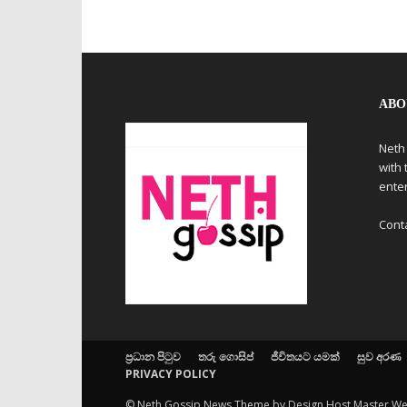
ABO
Neth
with 
ente
Cont
ප්‍රධාන පිටුව
තරු ගොසිප්
ජීවිතයට යමක්
සුව අරණ
PRIVACY POLICY
© Neth Gossip News Theme by Design Host Master W