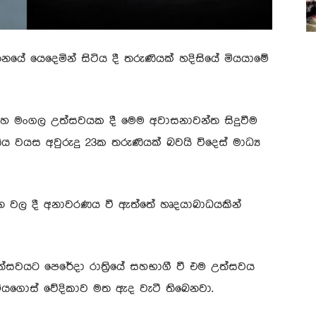
ේ යෙදෙමින් සිටිය දී තරුණියක් හදිසියේ මියයාමේ
ි විවාහ මංගල උත්සවයක දී මෙම අවාසනාවන්ත සිදුවීම
ිය වයස අවුරුදු 23ක තරුණියක් බවයි විදෙස් මාධ්‍ය
න වල දී අනාවරණය වී ඇත්තේ හෘදයාබාධයකින්
සවයට පෙරේදා රාත්‍රියේ සහභාගී වී එම උත්සවය
ියගොස් වේදිකාව මත ඇද වැටී තිබෙනවා.