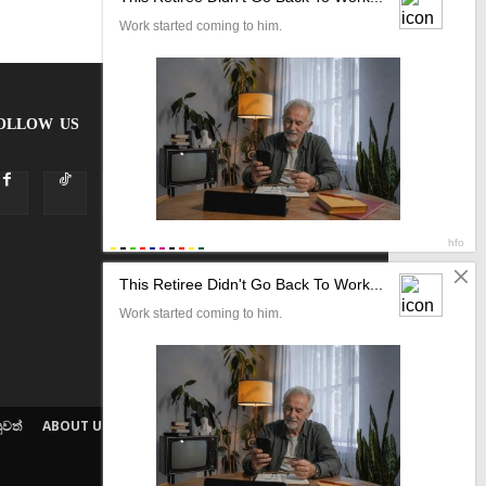
OLLOW US
ුවත්
ABOUT US
ETHICS POLICY