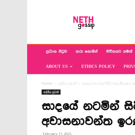
Neth
Gossip
ප්‍රධාන පිටුව
තරු ගොසිප්
ජීවිතයට යමක්
ABOUT US
ETHICS POLICY
PRIV
Home
දේශිය පුවත්
සාදයේ නටමින් සිටි තරුණියකට 
දේශිය පුවත්
සාදයේ නටමින් සි
අවාසනාවන්ත ඉ
February 11, 2025