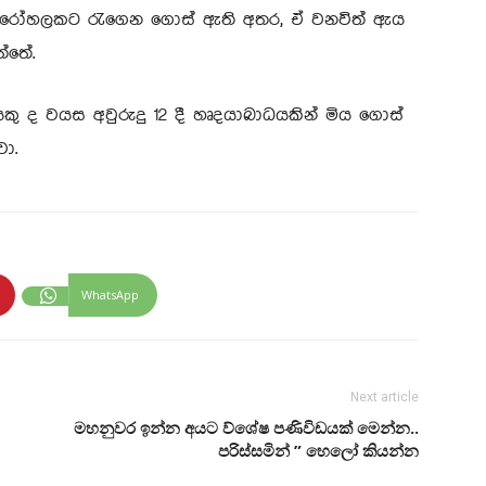
 රෝහලකට රැගෙන ගොස් ඇති අතර, ඒ වනවිත් ඇය
්තේ.
ද වයස අවුරුදු 12 දී හෘදයාබාධයකින් මිය ගොස්
ා.
WhatsApp
Next article
මහනුවර ඉන්න අයට ව්ශේෂ පණිවිඩයක් මෙන්න..
පරිස්සමින් ” හෙලෝ කියන්න