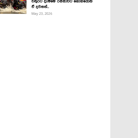
වතුරට දැම්මෙ රස්සාවට නොගියොත්
ඒ දවසත්...
May 23, 2026