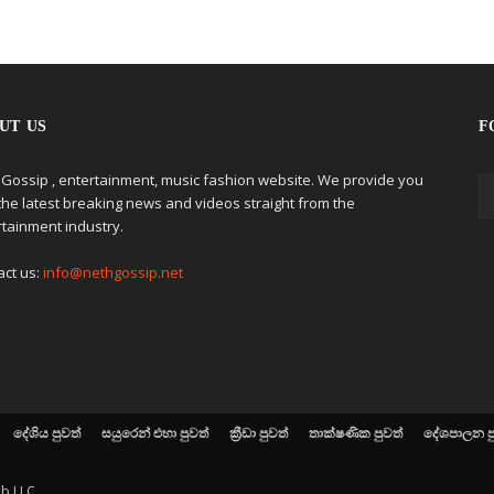
UT US
F
 Gossip , entertainment, music fashion website. We provide you
the latest breaking news and videos straight from the
rtainment industry.
act us:
info@nethgossip.net
දේශිය පුවත්
සයුරෙන් එහා පුවත්
ක්‍රීඩා පුවත්
තාක්ෂණික පුවත්
දේශපාලන ප
eb LLC