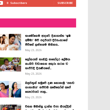
0
Subscribers
SUBSCRIBE
LATEST NEWS
හැමෝගෙම ආදරේ දිනාගත්ත ‘ඉෂි
අම්මා’ මව් පදවියට! දිව්‍යංකාගේ
ජීවිතේ ලස්සනම සිහිනය...
May 23, 2026
ලෝකයක් හැඬවූ සහෝදර ප්‍රේමය:
නංගිව වඩාගෙන අකුරු කරන 10
හැවිරිදි දියණියගේ...
May 23, 2026
බලවතූන් හමුවේ දණ නොනැමූ ‘යකඩ
ගැහැනිය’ සජීවනි අබේකෝන් අපේ
ගෞරවයට පාත්‍ර...
May 23, 2026
එතන මිනිස්සු දාන්න එපා කියද්දිත්