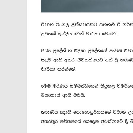
විවාහ මංගල උත්සවයකට සහභගී වී නර්තනය
පුවතක් ඉන්දියාවෙන් වාර්තා වෙනවා.
මධ්‍ය ප්‍රදේශ් හි විදිෂා ප්‍රදේශයේ පැවත
සිදුව ඇති අතර, ජීවිතක්ෂයට පත් වූ තරුණ
වාර්තා කරන්නේ.
මෙම මරණය සම්බන්ධයෙන් සිදුකළ විමර්ශ
මියගොස් ඇති බවයි.
තරුණිය ඥාති සොහොයුරියකගේ විවාහ උත්
අතරතුර නර්තනයේ යෙදෙන අවස්ථාවේ දී ම