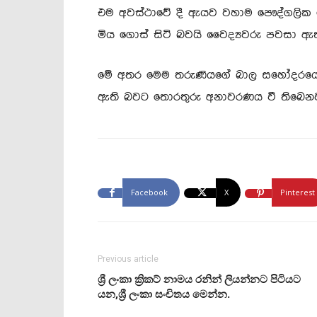
එම අවස්ථාවේ දී ඇයව වහාම පෞද්ගලික
මිය ගොස් සිටි බවයි වෛද්‍යවරු පවසා ඇත
මේ අතර මෙම තරුණියගේ බාල සහෝදරයෙකු 
ඇති බවට තොරතුරු අනාවරණය වී තිබෙනව
Facebook
X
Pinterest
Previous article
ශ්‍රී ලංකා ක්‍රිකට් නාමය රනින් ලියන්නට පිටියට
යන,ශ්‍රී ලංකා සංචිතය මෙන්න.