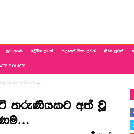
සුව අරණ
දේශිය පුවත්
සයුරෙන් එහා පුවත්
ක්‍රීඩා පුවත්
ත
ACY POLICY
අත් වූ අවාසනාවන්ත ඉරණම…
ටි තරුණියකට අත් වූ
රණම…
276
0