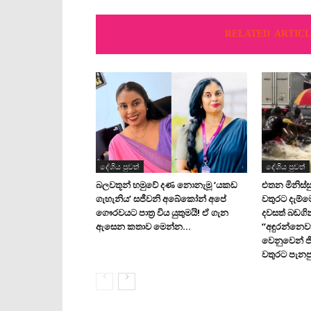
RELATED ARTICL
දේශිය පුවත්
දේශිය පුවත්
බලවතූන් හමුවේ දණ නොනැමූ ‘යකඩ
එතන මිනිස්සු
ගැහැනිය’ සජීවනි අබේකෝන් අපේ
වතුරට දැම්
ගෞරවයට පාත්‍ර විය යුතුමයි! ඒ ගැන
දවසත් බඩගි
ඇසෙන කතාව මෙන්න…
”අඳුරන්නෙව
වෙනුවෙන් ජ
වතුරට පැනපු