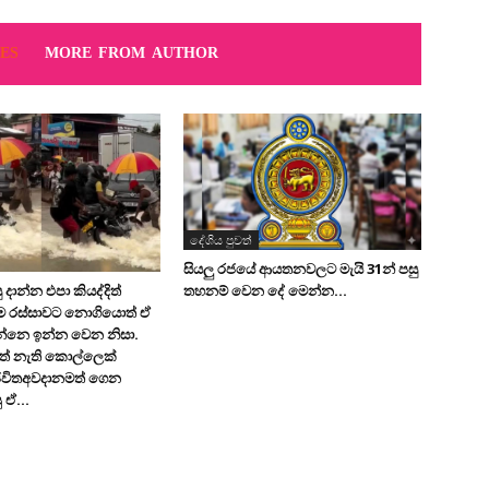
ES
MORE FROM AUTHOR
දේශිය පුවත්
සියලු රජයේ ආයතනවලට මැයි 31න් පසු
තහනම් වෙන දේ මෙන්න…
 දාන්න එපා කියද්දිත්
මෙ රස්සාවට නොගියොත් ඒ
න්නෙ ඉන්න වෙන නිසා.
ත් නැති කොල්ලෙක්
ිවිතඅවදානමත් ගෙන
 ඒ...