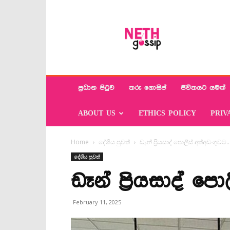
Neth
Gossip
ප්‍රධාන පිටුව
තරු ගොසිප්
ජීවිතයට යමක්
ABOUT US
ETHICS POLICY
PRIV
Home
දේශිය පුවත්
ඩෑන් ප්‍රියසාද් පොලිස් අත්අඩංගුවට
දේශිය පුවත්
ඩෑන් ප්‍රියසාද් 
February 11, 2025