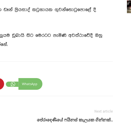
 ඩෑන් ප්‍රියසාද් කටුනායක ගුවන්තොටුපොළේ දී
 අලුයම ඩුබායි සිට මෙරටට පැමිණි අවස්ථාවේදී ඔහු
නේ.
WhatsApp
Next article
පේරාදෙණියේ ෆයිනස් කැලයක ගින්නක්..