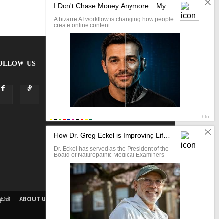
OLLOW US
ුවත්
ABOUT US
ETHICS POLICY