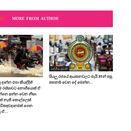
ES
MORE FROM AUTHOR
දේශිය පුවත්
සියලු රජයේ ආයතනවලට මැයි 31න් පසු
තහනම් වෙන දේ මෙන්න…
 දාන්න එපා කියද්දිත්
මෙ රස්සාවට නොගියොත් ඒ
න්නෙ ඉන්න වෙන නිසා.
ත් නැති කොල්ලෙක්
ිවිතඅවදානමත් ගෙන
 ඒ...