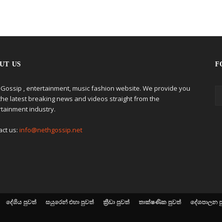
UT US
F
 Gossip , entertainment, music fashion website. We provide you
the latest breaking news and videos straight from the
rtainment industry.
act us:
info@nethgossip.net
දේශිය පුවත්
සයුරෙන් එහා පුවත්
ක්‍රීඩා පුවත්
තාක්ෂණික පුවත්
දේශපාලන ප