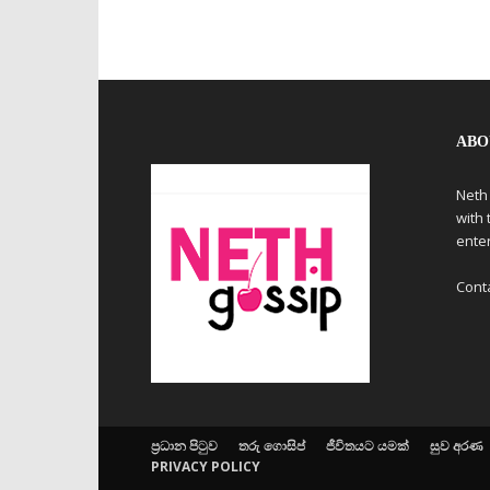
ABO
Neth
with 
ente
Cont
ප්‍රධාන පිටුව
තරු ගොසිප්
ජීවිතයට යමක්
සුව අරණ
PRIVACY POLICY