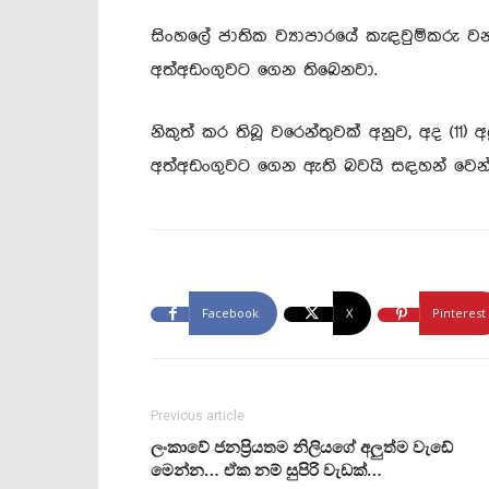
සිංහලේ ජාතික ව්‍යාපාරයේ කැඳවුම්කරු වන
අත්අඩංගුවට ගෙන තිබෙනවා.
නිකුත් කර තිබූ වරෙන්තුවක් අනුව, අද (11)
අත්අඩංගුවට ගෙන ඇති බවයි සඳහන් වෙන්
Facebook
X
Pinterest
Previous article
ලංකාවේ ජනප්‍රියතම නිලියගේ අලුත්ම වැඩේ
මෙන්න… ඒක නම් සුපිරි වැඩක්…