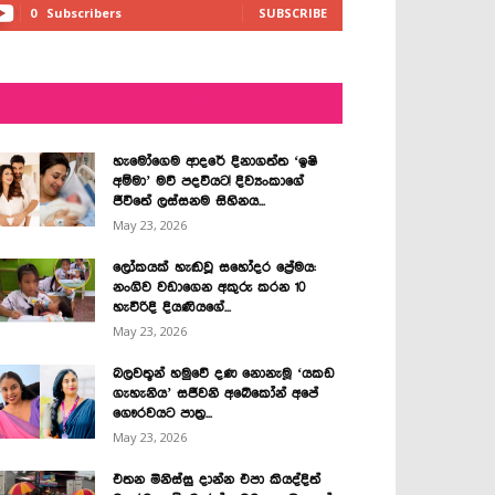
0
Subscribers
SUBSCRIBE
LATEST NEWS
හැමෝගෙම ආදරේ දිනාගත්ත ‘ඉෂි
අම්මා’ මව් පදවියට! දිව්‍යංකාගේ
ජීවිතේ ලස්සනම සිහිනය...
May 23, 2026
ලෝකයක් හැඬවූ සහෝදර ප්‍රේමය:
නංගිව වඩාගෙන අකුරු කරන 10
හැවිරිදි දියණියගේ...
May 23, 2026
බලවතූන් හමුවේ දණ නොනැමූ ‘යකඩ
ගැහැනිය’ සජීවනි අබේකෝන් අපේ
ගෞරවයට පාත්‍ර...
May 23, 2026
එතන මිනිස්සු දාන්න එපා කියද්දිත්