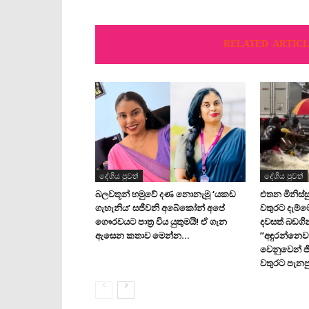
RELATED ARTICL
දේශිය පුවත්
දේශිය පුවත්
බලවතූන් හමුවේ දණ නොනැමූ ‘යකඩ
එතන මිනිස්සු
ගැහැනිය’ සජීවනි අබේකෝන් අපේ
වතුරට දැම්
ගෞරවයට පාත්‍ර විය යුතුමයි! ඒ ගැන
දවසත් බඩගි
ඇසෙන කතාව මෙන්න…
”අඳුරන්නෙව
වෙනුවෙන් ජ
වතුරට පැනපු