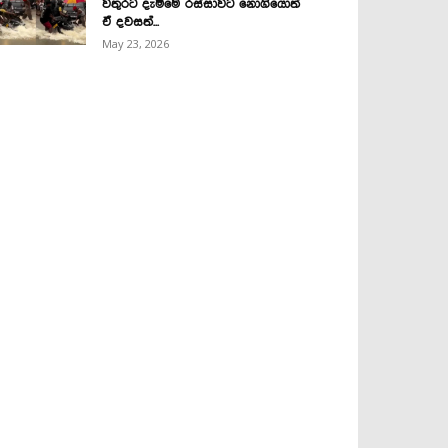
වතුරට දැම්මෙ රස්සාවට නොගියොත්
ඒ දවසත්...
May 23, 2026