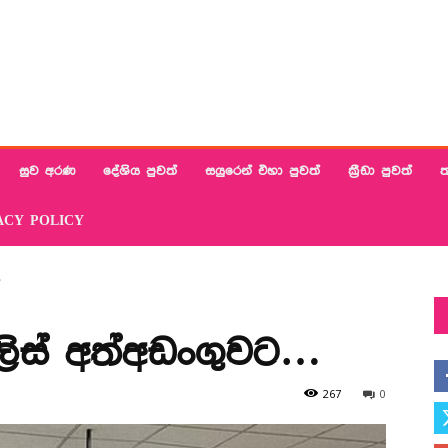
සුව අරණ
දේශිය පුවත්
සයුරෙන් එහා පුවත්
ක්‍රීඩා පුවත්
ත
ACY POLICY
…
පොලිස් අත්අඩංගුවට…
267
0