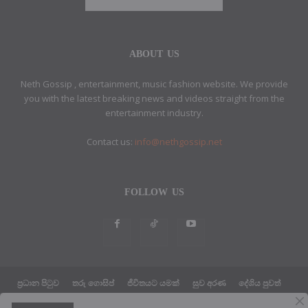
ABOUT US
Neth Gossip , entertainment, music fashion website. We provide
you with the latest breaking news and videos straight from the
entertainment industry.
Contact us:
info@nethgossip.net
FOLLOW US
ප්‍රධාන පිටුව
තරු ගොසිප්
ජීවිතයට යමක්
සුව අරණ
දේශිය පුවත්
සයුරෙන් එහා පුවත්
ක්‍රීඩා පුවත්
තාක්ෂණික පුවත්
දේශපාලන පුවත්