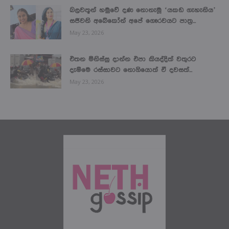
බලවතූන් හමුවේ දණ නොනැමූ ‘යකඩ ගැහැනිය’
සජීවනි අබේකෝන් අපේ ගෞරවයට පාත්‍ර...
May 23, 2026
එතන මිනිස්සු දාන්න එපා කියද්දිත් වතුරට
දැම්මෙ රස්සාවට නොගියොත් ඒ දවසත්...
May 23, 2026