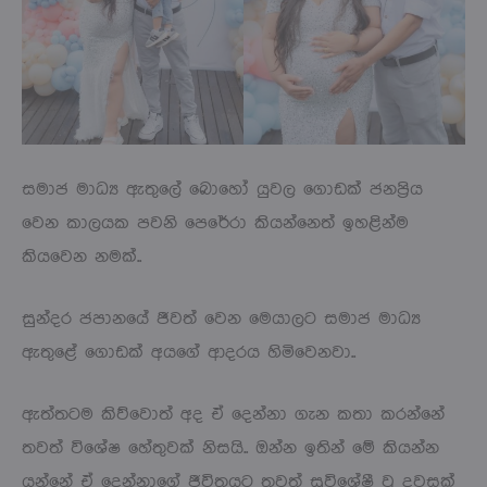
සමාජ මාධ්‍ය ඇතුලේ බොහෝ යුවල ගොඩක් ජනප්‍රිය
වෙන කාලයක පවනි පෙරේරා කියන්නෙත් ඉහළින්ම
කියවෙන නමක්..
සුන්දර ජපානයේ ජීවත් වෙන මෙයාලට සමාජ මාධ්‍ය
ඇතුළේ ගොඩක් අයගේ ආදරය හිමිවෙනවා..
ඇත්තටම කිව්වොත් අද ඒ දෙන්නා ගැන කතා කරන්නේ
තවත් විශේෂ හේතුවක් නිසයි.. ඔන්න ඉතින් මේ කියන්න
යන්නේ ඒ දෙන්නාගේ ජීවිතයට තවත් සුවිශේෂී වූ දවසක්