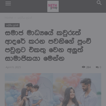
Home
දේශිය පුවත්
දේශිය පුවත්
සමාජ මාධ්‍යයේ කවුරුත්
ආදරේ කරන පවනිගේ පුංචි
පවුලට එකතු වෙන අලුත්
සාමාජිකයා මෙන්න
April 9, 2025
284
0