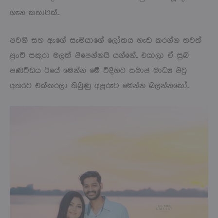
ගැන කතාවක්..
පවනි සහ ඇගේ සැමියාගේ ලෝකය හැඩ කරන්න තවත්
පුංචි සකුරා මලක් පිපෙන්නයි යන්නේ.. එයාලා ඒ සුබ
පණිවිඩය ඊයේ මෙන්න මේ විදිහට සමාජ මාධ්‍ය පිටු
අතරට එක්කරලා තිබුණු අපූරුව මෙන්න බලන්නකෝ..