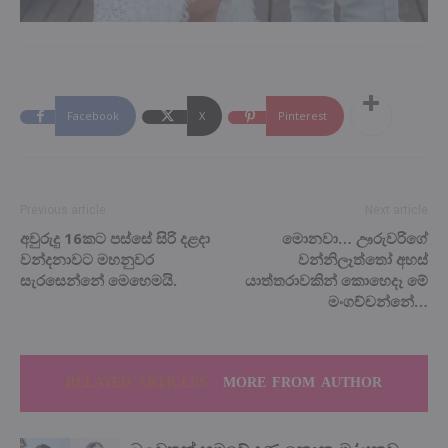
Facebook
X
Pinterest
Previous article
Next article
අවුරුදු 16කට පස්සේ සිරි දළදා
මොනවා… ඌරුවරිගේ
වන්දනාවට මහනුවර
වන්නිලෑත්තෝ අහස්
සැරසෙන්නේ මෙහෙමයි.
යාත්තරාවකින් කොහෙදෑ මේ
මංගච්චන්නේ…
RELATED ARTICLES
MORE FROM AUTHOR