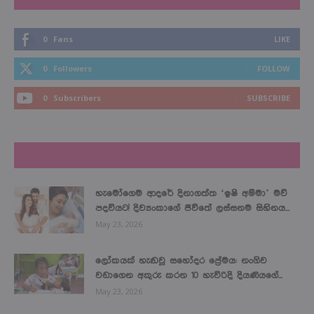
0
Fans
LIKE
0
Followers
FOLLOW
0
Subscribers
SUBSCRIBE
LATEST NEWS
හැමෝගෙම ආදරේ දිනාගත්ත ‘ඉෂි අම්මා’ මව්
පදවියට! දිව්‍යංකාගේ ජීවිතේ ලස්සනම සිහිනය...
May 23, 2026
ලෝකයක් හැඬවූ සහෝදර ප්‍රේමය: නංගිව
වඩාගෙන අකුරු කරන 10 හැවිරිදි දියණියගේ...
May 23, 2026