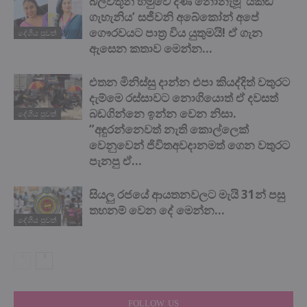
බලවතූන් හමුවේ දණ නොනැමූ ‘යකඩ
ගැහැනිය’ සජීවනි අබේකෝන් අපේ
ගෞරවයට පාත්‍ර විය යුතුමයි! ඒ ගැන
දේශිය පුවත්
ඇසෙන කතාව මෙන්න…
එතන මිනිස්සු දාන්න එපා කියද්දිත් වතුරට
දැම්මෙ රස්සාවට නොගියොත් ඒ දවසත්
බඩගින්නෙ ඉන්න වෙන නිසා.
දේශිය පුවත්
”අඳුරන්නෙවත් නැති කොල්ලෙක්
වෙනුවෙන් ජිවිතඅවදානමත් ගෙන වතුරට
පැනපු ඒ...
සියලු රජයේ ආයතනවලට මැයි 31න් පසු
තහනම් වෙන දේ මෙන්න…
දේශිය පුවත්
FOLLOW US