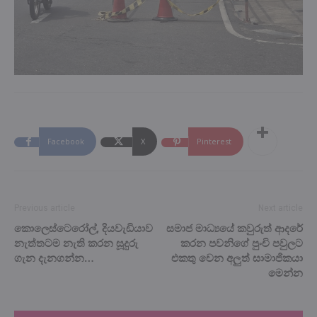
Facebook
X
Pinterest
Previous article
Next article
කොලෙස්ටෙරෝල්, දියවැඩියාව
සමාජ මාධ්‍යයේ කවුරුත් ආදරේ
නැත්තටම නැති කරන සූදුරු
කරන පවනිගේ පුංචි පවුලට
ගැන දැනගන්න…
එකතු වෙන අලුත් සාමාජිකයා
මෙන්න