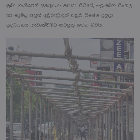
ලබා ගැනීමෙන් අනතුරුව පවසා සිටියේ, එළැඹෙන සිංහල
හා දෙමළ අලුත් අවුරුද්දෙන් පසුව විශේෂ දළදා
ප්‍රදර්ශනය පැවැත්වීමට කටයුතු කරන බවයි.