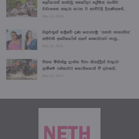
ලෝකයක් හැඬවූ සහෝදර ප්‍රේමය: නංගිව
වඩාගෙන අකුරු කරන 10 හැවිරිදි දියණියගේ...
May 23, 2026
බලවතූන් හමුවේ දණ නොනැමූ ‘යකඩ ගැහැනිය’
සජීවනි අබේකෝන් අපේ ගෞරවයට පාත්‍ර...
May 23, 2026
එතන මිනිස්සු දාන්න එපා කියද්දිත් වතුරට
දැම්මෙ රස්සාවට නොගියොත් ඒ දවසත්...
May 23, 2026