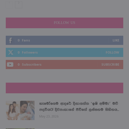
FOLLOW US
0
Fans
LIKE
0
Followers
FOLLOW
0
Subscribers
SUBSCRIBE
LATEST NEWS
හැමෝගෙම ආදරේ දිනාගත්ත ‘ඉෂි අම්මා’ මව්
පදවියට! දිව්‍යංකාගේ ජීවිතේ ලස්සනම සිහිනය...
May 23, 2026