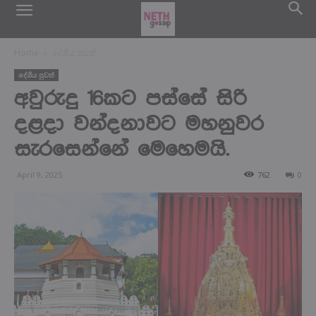
Home
දේශිය පුවත්
දේශිය පුවත්
අවුරුදු 16කට පස්සේ සිරි
දළදා වන්දනාවට මහනුවර
සැරසෙන්නේ මෙහෙමයි.
April 9, 2025
762
0