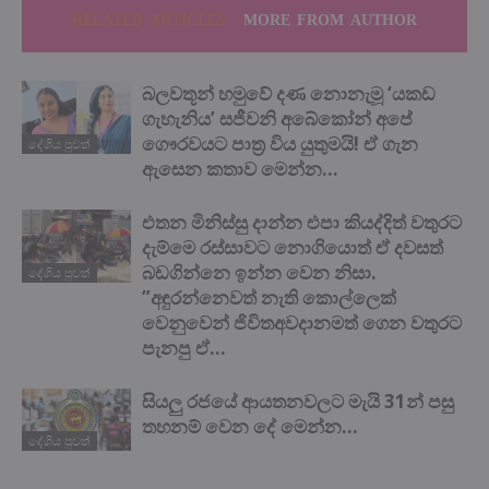
RELATED ARTICLES
MORE FROM AUTHOR
බලවතූන් හමුවේ දණ නොනැමූ ‘යකඩ
ගැහැනිය’ සජීවනි අබේකෝන් අපේ
ගෞරවයට පාත්‍ර විය යුතුමයි! ඒ ගැන
දේශිය පුවත්
ඇසෙන කතාව මෙන්න…
එතන මිනිස්සු දාන්න එපා කියද්දිත් වතුරට
දැම්මෙ රස්සාවට නොගියොත් ඒ දවසත්
බඩගින්නෙ ඉන්න වෙන නිසා.
දේශිය පුවත්
”අඳුරන්නෙවත් නැති කොල්ලෙක්
වෙනුවෙන් ජිවිතඅවදානමත් ගෙන වතුරට
පැනපු ඒ...
සියලු රජයේ ආයතනවලට මැයි 31න් පසු
තහනම් වෙන දේ මෙන්න…
දේශිය පුවත්