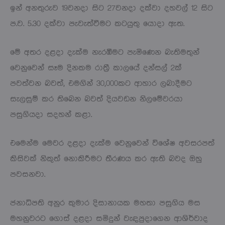
ඉන් අනතුරුව 19වනදා සිට 27වනදා දක්වා දහවල් 12 සිට
ප.ව. 5.30 දක්වා පැවැත්වීමට කටයුතු යොදා ඇත.
මේ අතර දළදා දැක්ම නැරඹීමට පැමිණෙන බැතිමතුන්
වෙනුවෙන් සෑම දිනකම රාත්‍රී කාලයේ දන්සල් 2ක්
පවත්වන බවත්, එමගින් 30,000කට ආහාර ලබාදීමට
සැලසුම් කර තිබෙන බවත් දියවඩන නිලමේවරයා
පසුගියදා සදහන් කළා.
එමෙන්ම මෙවර දළදා දැක්ම වෙනුවෙන් විශේෂ අවසරපත්
කිසිවක් නිකුත් නොකිරීමට තීරණය කර ඇති බවද ඔහු
පවසනවා.
ජනාධිපති අනුර කුමාර දිසානායක මහතා පසුගිය මස
මහනුවරට ගොස් දළදා සමිදුන් වැඳපුදාගෙන ආශිර්වාද