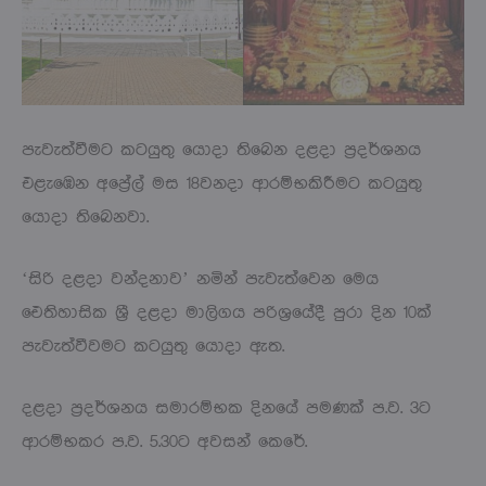
පැවැත්වීමට කටයුතු යොදා තිබෙන දළදා ප්‍රදර්ශනය
එළැඹෙන අප්‍රේල් මස 18වනදා ආරම්භකිරීමට කටයුතු
යොදා තිබෙනවා.
‘සිරි දළදා වන්දනාව’ නමින් පැවැත්වෙන මෙය
ඓතිහාසික ශ්‍රී දළදා මාලිගය පරිශ්‍රයේදී පුරා දින 10ක්
පැවැත්වීවමට කටයුතු යොදා ඇත.
දළදා ප්‍රදර්ශනය සමාරම්භක දිනයේ පමණක් ප.ව. 3ට
ආරම්භකර ප.ව. 5.30ට අවසන් කෙරේ.