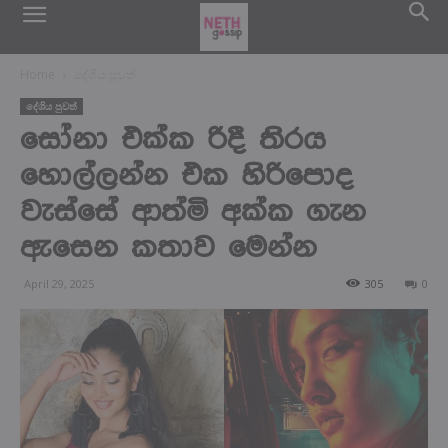
Home
දේශිය පුවත්
දේශිය පුවත්
සෝනා එක්ක රිදී තිරය
හොල්ලන්න එක හිරිපොද
වැස්සේ ආත්මි අක්ක ගැන
ඇසෙන කතාව මෙන්න
April 29, 2025
305
0