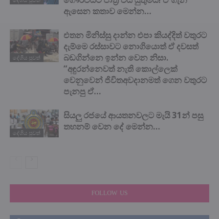
ඇසෙන කතාව මෙන්න…
එතන මිනිස්සු දාන්න එපා කියද්දිත් වතුරට
දැම්මෙ රස්සාවට නොගියොත් ඒ දවසත්
බඩගින්නෙ ඉන්න වෙන නිසා.
දේශිය පුවත්
”අඳුරන්නෙවත් නැති කොල්ලෙක්
වෙනුවෙන් ජිවිතඅවදානමත් ගෙන වතුරට
පැනපු ඒ...
සියලු රජයේ ආයතනවලට මැයි 31න් පසු
තහනම් වෙන දේ මෙන්න…
දේශිය පුවත්
FOLLOW US