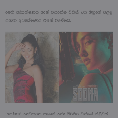
මෙහි අධ්‍යක්ෂණය ශාන් ජයරත්න විසින්. එය ඔහුගේ පළමු
සිනමා අධ්‍යක්ෂණය වීමත් විශේෂයි.
‘සෝණා’ හැඩකරන අනෙක් තරු පිරිවර වන්නේ ක්ලීටස්