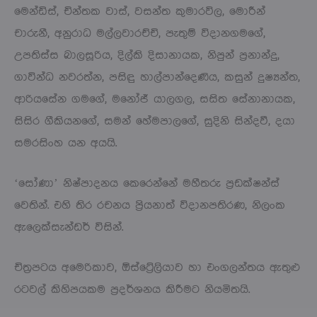
මෙන්ඩිස්, චින්තක වාස්, වසන්ත කුමාරවිල, මොරීන්
චාරුනී, අනුරාධ මල්ලවාරච්චි, පැතුම් විදානගමගේ,
උපතිස්ස බාලසූරිය, දිල්කි දිසානායක, නිපුන් ප්‍රනාන්දු,
ගාවින්ධ නවරත්න, පසිඳු හාල්පාන්දෙණිය, කසුන් දුෂ්‍යන්ත,
ආරියසේන ගමගේ, මනෝජ් යාලගල, සසිත සේනානායක,
සිසිර ගීකියනගේ, සමන් හේමපාලගේ, සුදිනි සින්දවී, දයා
සමරසිංහ යන අයයි.
‘සෝණා’ නිෂ්පාදනය කෙරෙන්නේ මහීතරු ප්‍රඩක්ෂන්ස්
වෙතින්. එහි තිර රචනය ප්‍රියනාත් විදානපතිරණ, නිලංක
ඇලෙක්සැන්ඩර් විසින්.
චිත්‍රපටය අමෙරිකාව, ඕස්ට්‍රේලියාව හා එංගලන්තය ඇතුළු
රටවල් කිහිපයකම ප්‍රදර්ශනය කිරීමට නියමිතයි.