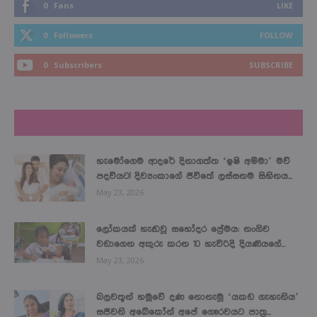
0
Fans
LIKE
0
Followers
FOLLOW
0
Subscribers
SUBSCRIBE
LATEST NEWS
හැමෝගෙම ආදරේ දිනාගත්ත ‘ඉෂි අම්මා’ මව්
පදවියට! දිව්‍යංකාගේ ජීවිතේ ලස්සනම සිහිනය...
May 23, 2026
ලෝකයක් හැඬවූ සහෝදර ප්‍රේමය: නංගිව
වඩාගෙන අකුරු කරන 10 හැවිරිදි දියණියගේ...
May 23, 2026
බලවතූන් හමුවේ දණ නොනැමූ ‘යකඩ ගැහැනිය’
සජීවනි අබේකෝන් අපේ ගෞරවයට පාත්‍ර...