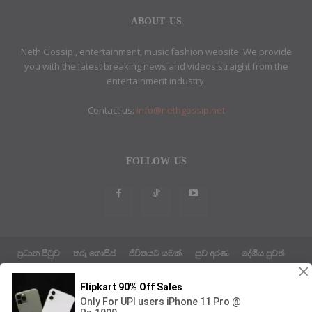
ABOUT US
Neth Gossip , entertainment, music fashion website. We provide
you with the latest breaking news and videos straight from the
entertainment industry.
Contact us:
info@nethgossip.net
FOLLOW US
ප්‍රධාන පිටුව
තරු ගොසිප්
ජීවිතයට යමක්
සුව අරණ
දේශිය පුවත්
සයුරෙන් එහා පුවත්
ක්‍රීඩා පුවත්
තාක්ෂණික පුවත්
දේශපාලන පුවත්
ABOUT US
ETHICS POLICY
PRIVACY POLICY
© Neth Gossip News Theme by Design Host Master Web LLC