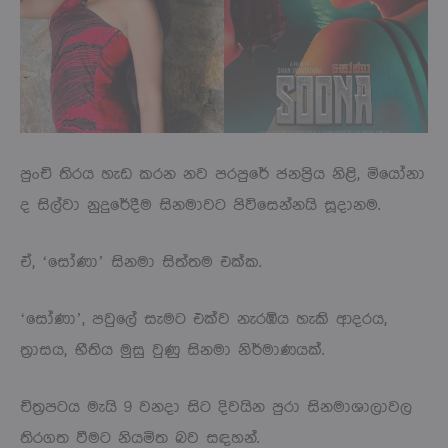
පුංචි තිරය හැඩ කරන නව පරපුරේ ජනප්‍රිය නිළි, මියෝනා
ද සිල්වා නුදුරේදීම සිනමාවට පිවිසෙන්නයි සූදානම.
ඒ, ‘සෝණා’ සිනමා සිත්තම එක්ක.
‘සෝණා’, පවුලේ සැමට එක්ව නැරඹිය හැකි ආදරය,
ත්‍රාසය, භීතිය මුසු වුණු සිනමා නිර්මාණයක්.
චිත්‍රපටය මැයි 9 වනදා සිට දිවයින පුරා සිනමාශාලාවල
තිරගත වීමට නියමිත බව සඳහන්.