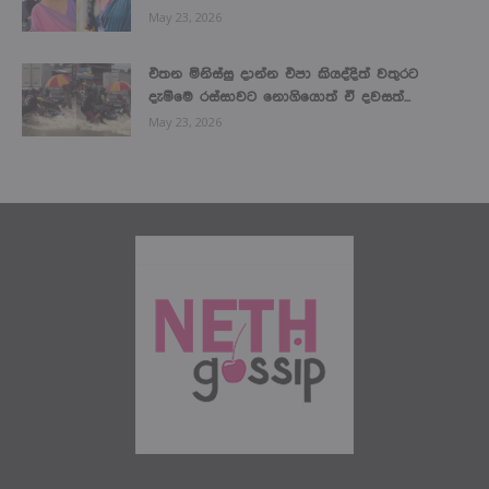
May 23, 2026
එතන මිනිස්සු දාන්න එපා කියද්දිත් වතුරට
දැම්මෙ රස්සාවට නොගියොත් ඒ දවසත්...
May 23, 2026