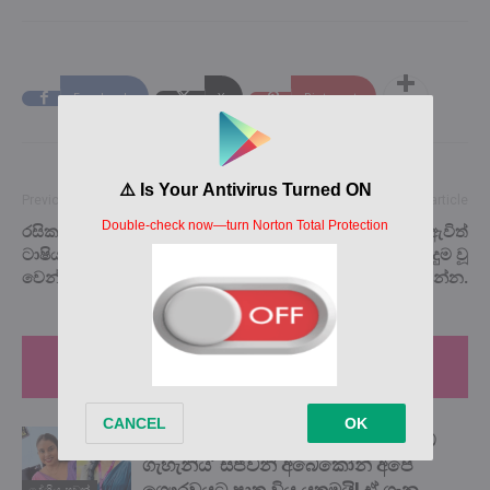
Facebook
X
Pinterest
Previous article
Next article
රසික හදවත් දිනාගත් යෙහාලි
අවුරුදු 14ක කොල්ලෙක් ඇවිත්
ටාෂියා ලගදීම අම්ම කෙනෙක්
IPL හොල්ලයි. ලොවක් පුදුම වූ
වෙන්නයි යන්නේ…
දවස මෙන්න.
RELATED ARTICLES
MORE FROM AUTHOR
බලවතූන් හමුවේ දණ නොනැමූ ‘යකඩ
ගැහැනිය’ සජීවනි අබේකෝන් අපේ
ගෞරවයට පාත්‍ර විය යුතුමයි! ඒ ගැන
දේශිය පුවත්