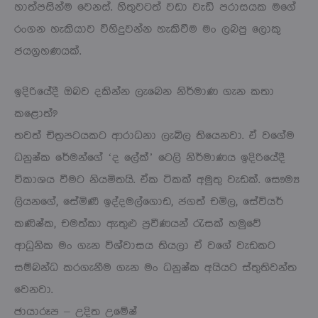
හාත්පසින්ම වෙනස්. හිතුවටත් වඩා වැඩි පරාසයක මගේ
රංගන හැකියාව විහිදුවන්න හැකිවීම මං ලබපු ලොකු
ජයග්‍රහණයක්.
ඉදිරියේදී ඔබව දකින්න ලැබෙන නිර්මාණ ගැන කතා
කළොත්?
තවත් චිත්‍රපටයකට ආරාධනා ලැබිල තියෙනවා. ඒ වගේම
ධනුෂ්ක රේමන්ගේ ‘ද ලේක්’ ටෙලි නිර්මාණය ඉදිරියේදී
විකාශය වීමට නියමිතයි. ඒක ටිකක් අමුතු වැඩක්. සෞම්‍ය
ලියනගේ, සේමිණී ඉද්දමල්ගොඩ, ජගත් චමිල, සේවියර්
කණිෂ්ක, චමත්කා ඇතුළු ප්‍රවීණයන් රැසක් හමුවේ
ආධුනික මං ගැන විශ්වාසය තියලා ඒ වගේ වැඩකට
සම්බන්ධ කරගැනීම ගැන මං ධනුෂ්ක අයියට ස්තුතිවන්ත
වෙනවා.
ඡායාරූප – උදිත උමේෂ්