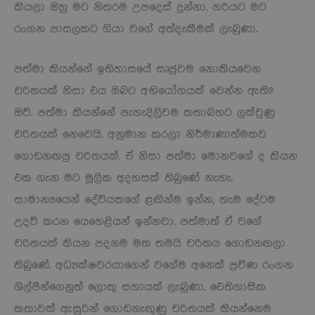
කියලා ඔහු මට නිතරම උපදෙස් දුන්නා. හරියට මට
රංගන පාසලකට ගියා වගේ අත්දැකීමක් ලැබුණා.
පත්මා කියන්නේ ඉතිහාසයේ සෘජුවම නොකියවෙන
චරිතයක් නිසා එය ඔබට අභියෝගයක් වෙන්න ඇති?
ඔව්. පත්මා කියන්නේ පැහැදිලිවම කතාබහට ලක්වුණු
චරිතයක් නෙවෙයි. අනුමාන කරලා නිර්මාණාත්මකව
ගොඩනඟපු චරිතයක්. ඒ නිසා පත්මා මොනවගේ ද කියන
එක ගැන මට මූලික අදහසක් තිබුණේ නැහැ.
සාමාන්‍යයෙන් දේවියකගේ ළඟින්ම ඉන්න, හැම දේටම
උදව් කරන යෙහෙළියන් ඉන්නවා. පත්මාත් ඒ වගේ
චරිතයක් කියන පදනම මත තමයි චරිතය ගොඩනඟලා
තිබුණේ. අධ්‍යක්ෂවරයාගෙන් වගේම අනෙක් ප්‍රවීණ රංගන
ශිල්පීන්ගෙනුත් ලොකු සහායක් ලැබුණා. ඓතිහාසික
කතාවක් ඇසුරින් ගොඩනැඟුණු චරිතයක් කියන්නෙම