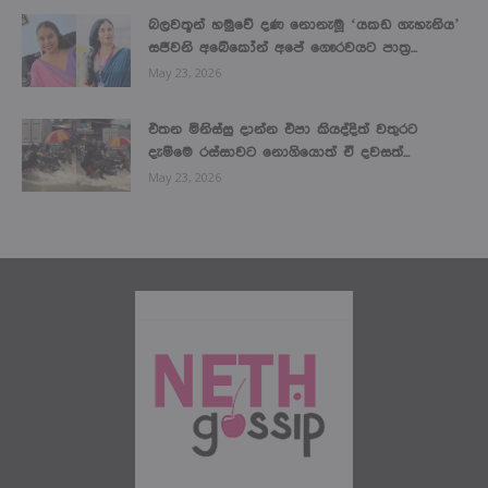
බලවතූන් හමුවේ දණ නොනැමූ ‘යකඩ ගැහැනිය’
සජීවනි අබේකෝන් අපේ ගෞරවයට පාත්‍ර...
May 23, 2026
එතන මිනිස්සු දාන්න එපා කියද්දිත් වතුරට
දැම්මෙ රස්සාවට නොගියොත් ඒ දවසත්...
May 23, 2026