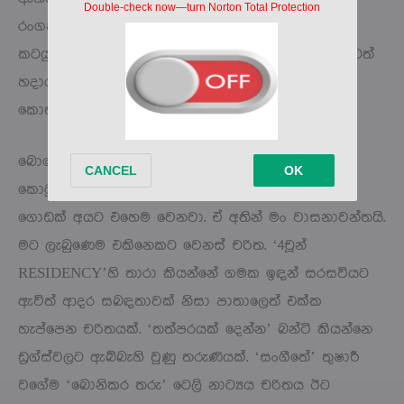
රංගනයට පොඩි විරාමයක් දීලා මගේ අධ්‍යාපන
කටයුතුවලට මුල් තැනක් දුන්නා. රංගනය මං උපාධියටත්
හදාරණ නිසා කැරැක්ටර් එකක් ගොඩනඟා ගනිද්දී
කොතරම් රිසර්ච් කරනවද කියන එක මං දන්නවා.
බොහෝ දෙනෙකුගේ රංගනය ඒකාකාරී සීමාවකට
කොටුවෙනවා. ඔබේ රංගන පරාසය ගැන කිව්වොත්?
ගොඩක් අයට එහෙම වෙනවා. ඒ අතින් මං වාසනාවන්තයි.
මට ලැබුණෙම එකිනෙකට වෙනස් චරිත. ‘4චූන්
RESIDENCY’හි තාරා කියන්නේ ගමක ඉඳන් සරසවියට
ඇවිත් ආදර සබඳතාවක් නිසා පාතාලෙත් එක්ක
හැප්පෙන චරිතයක්. ‘තත්පරයක් දෙන්න’ බන්ටි කියන්නෙ
ඩ්‍රග්ස්වලට ඇබ්බැහි වුණු තරුණියක්. ‘සංගීතේ’ තුෂාරී
වගේම ‘බොනිකර තරු’ ටෙලි නාට්‍යය චරිතය ඊට