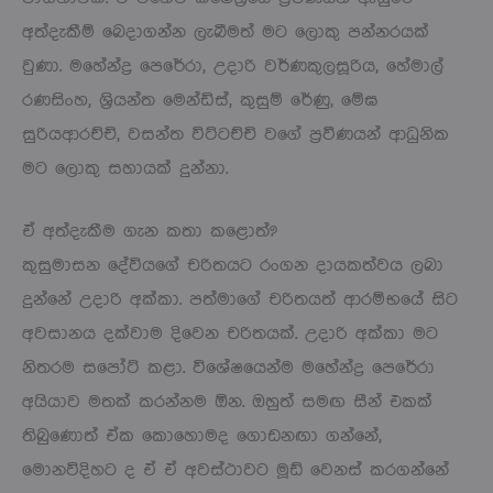
අත්දැකීම් බෙදාගන්න ලැබීමත් මට ලොකු පන්නරයක්
වුණා. මහේන්ද්‍ර පෙරේරා, උදාරි වර්ණකුලසූරිය, හේමාල්
රණසිංහ, ශ්‍රියන්ත මෙන්ඩිස්, කුසුම් රේණු, මේඝ
සුරියආරච්චි, වසන්ත විට්ටච්චි වගේ ප්‍රවීණයන් ආධුනික
මට ලොකු සහායක් දුන්නා.
ඒ අත්දැකීම ගැන කතා කළොත්?
කුසුමාසන දේවියගේ චරිතයට රංගන දායකත්වය ලබා
දුන්නේ උදාරි අක්කා. පත්මාගේ චරිතයත් ආරම්භයේ සිට
අවසානය දක්වාම දිවෙන චරිතයක්. උදාරි අක්කා මට
නිතරම සපෝට් කළා. විශේෂයෙන්ම මහේන්ද්‍ර පෙරේරා
අයියාව මතක් කරන්නම ඕන. ඔහුත් සමඟ සීන් එකක්
තිබුණොත් ඒක කොහොමද ගොඩනඟා ගන්නේ,
මොනවිදිහට ද ඒ ඒ අවස්ථාවට මූඩ් වෙනස් කරගන්නේ