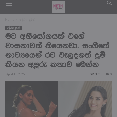
Home
දේශිය පුවත්
දේශිය පුවත්
මට අභියෝගයක් වගේ
වාසනාවත් තියෙනවා. සංගීතේ
නාට්‍යයෙන් රට වැලදගත් දුමී
කියන අපූරු කතාව මෙන්න
April 13, 2025
303
0