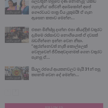
බලවතූන් හමුවේ දණ නොනැමූ ‘යකඩ
ගැහැනිය’ සජීවනි අබේකෝන් අපේ
ගෞරවයට පාත්‍ර විය යුතුමයි! ඒ ගැන
දේශිය පුවත්
ඇසෙන කතාව මෙන්න…
එතන මිනිස්සු දාන්න එපා කියද්දිත් වතුරට
දැම්මෙ රස්සාවට නොගියොත් ඒ දවසත්
බඩගින්නෙ ඉන්න වෙන නිසා.
දේශිය පුවත්
”අඳුරන්නෙවත් නැති කොල්ලෙක්
වෙනුවෙන් ජිවිතඅවදානමත් ගෙන වතුරට
පැනපු ඒ...
සියලු රජයේ ආයතනවලට මැයි 31න් පසු
තහනම් වෙන දේ මෙන්න…
දේශිය පුවත්
FOLLOW US