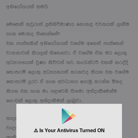
අභියෝගයක් තමයි.
මෙතෙක් කවුරුත් ප්‍රතිනිර්මාණය නොකළ චරිතයක් ලැබීම
ගැන මොකද හිතෙන්නේ?
එක පැත්තකින් අභියෝගයක් වගේම අනෙක් පැත්තෙන්
වාසනාවක් කියලත් හිතෙනවා. ඒ වගේම ඒක මට ලොකු
අධ්‍යාපනයක් වුණා කිව්වත් හරි. කැරැක්ටර් එකක් කරද්දි
කොතරම් ලොකු අධ්‍යයනයක් කරනවද කියන එක වගේම
කොතරම් දුරට ඒ ගැන අවධානය යොමු කරන්න ඕනද
කියන එක ගැන මං පළවෙනි සිනමා අත්දැකීමෙන්ම
ගොඩක් ලොකු අත්දැකීමක් ලැබුවා.
හැදෑරිමක් එක්ක ක්ෂේත්‍රයට පිවිසීම කොතරම් දුරට
වැදගත් කියල ද ඔබ හිතන්නේ?
ඇත්තටම ඒක ගොඩක් වැදගත්. පහුගිය දවස්වල මං