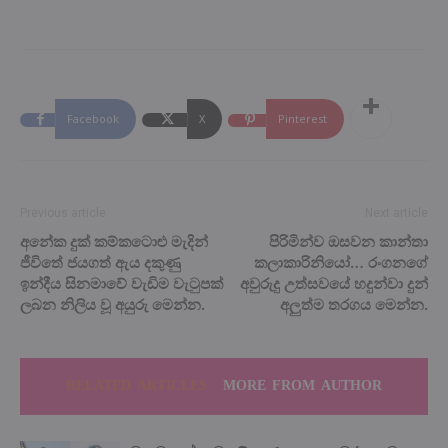
Facebook
X
Pinterest
Previous article
Next article
අනේක දුක් කම්කටොළු මැදින්
පිරිමින්ව ඔසවන කාන්තා
ජීවිතේ ජයගත් ඇය දකුණු
කලාකාරිනියෝ… රංගනගේ
ඉන්දීය සිනමාවේ වැඩිම වැටුපක්
අවුරුදු උත්සවයේ හදුන්වා දුන්
ලබන නිලිය වූ අයුරු මෙන්න.
අලුත්ම තරගය මෙන්න.
RELATED ARTICLES
MORE FROM AUTHOR