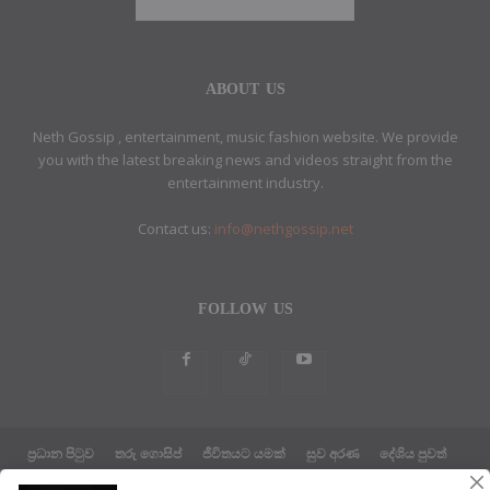
ABOUT US
Neth Gossip , entertainment, music fashion website. We provide
you with the latest breaking news and videos straight from the
entertainment industry.
Contact us:
info@nethgossip.net
FOLLOW US
ප්‍රධාන පිටුව
තරු ගොසිප්
ජීවිතයට යමක්
සුව අරණ
දේශිය පුවත්
සයුරෙන් එහා පුවත්
ක්‍රීඩා පුවත්
තාක්ෂණික පුවත්
දේශපාලන පුවත්