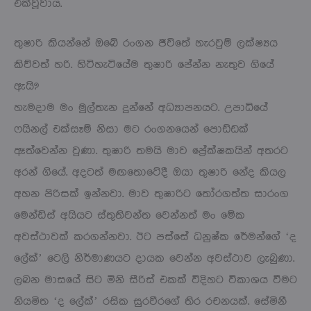
එක්වූවාය.
තුෂාරි කියන්නේ ඔබේ රංගන ජීවිතේ හැරවුම් ලක්ෂ්‍යය
කිව්වත් හරි. හිටිහැටියේම තුෂාරි පේන්න නැතුව ගියේ
ඇයි?
හැමදාම මං මුල්තැන දුන්නේ අධ්‍යාපනයට. උපාධියේ
ෆයිනල් එක්සෑම් නිසා මට රංගනයෙන් පොඩ්ඩක්
ඈත්වෙන්න වුණා. තුෂාරි තමයි මාව ප්‍රේක්ෂකයින් අතරට
අරන් ගියේ. අදටත් මඟතොටේදී ඔයා තුෂාරි නේද කියල
අහන පිරිසක් ඉන්නවා. මාව තුෂාරිට තෝරගත්ත සාරංග
මෙන්ඩිස් අයියට ස්තුතිවන්ත වෙන්නත් මං මේක
අවස්ථාවක් කරගන්නවා. ඊට පස්සේ ධනුෂ්ක රේමන්ගේ ‘ද
ලේක්’ ටෙලි නිර්මාණයට දායක වෙන්න අවස්ථාව ලැබුණා.
ලබන මාසයේ සිට මිනි සීරිස් එකක් විදිහට විකාශය වීමට
නියමිත ‘ද ලේක්’ රසික සුරවීරගේ තිර රචනයක්. සේමිනී