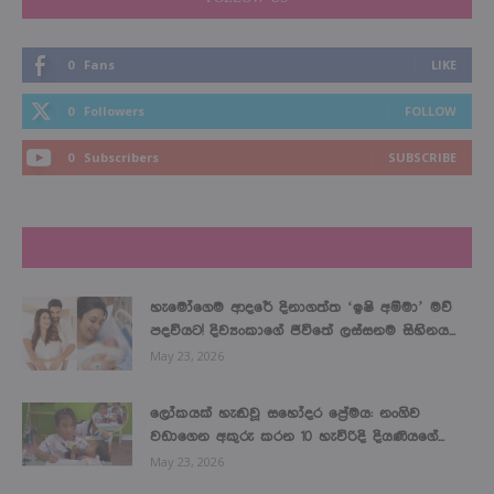
0
Fans
LIKE
0
Followers
FOLLOW
0
Subscribers
SUBSCRIBE
LATEST NEWS
හැමෝගෙම ආදරේ දිනාගත්ත ‘ඉෂි අම්මා’ මව්
පදවියට! දිව්‍යංකාගේ ජීවිතේ ලස්සනම සිහිනය...
May 23, 2026
ලෝකයක් හැඬවූ සහෝදර ප්‍රේමය: නංගිව
වඩාගෙන අකුරු කරන 10 හැවිරිදි දියණියගේ...
May 23, 2026