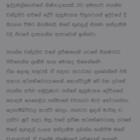
ඉද්දමල්ගොඩගේ නිෂ්පාදනයක්. ඊට අමතරව ජයන්ත
චන්ද්‍රසිරි සර්ගේ දේවි කුසුමාසන චිත්‍රපටයත් ඉදිරියේ දී
තිරගත වීමට නියමිතයි. මගේ කුළුඳුල් සිනමා අත්දැකීම
රිදි තිරයේ දැකගන්න ආසාවෙන් ඉන්නවා.
ජයන්ත චන්ද්‍රසිරි වගේ ප්‍රවීණයෙක් යටතේ සිනමාවට
පිවිසෙන්න ලැබීම ගැන මොකද හිතෙන්නේ?
ඒක ලොකු සතුටක්. ඒ සඳහා ආරාධනා ලැබෙන්නේ එහි
සහාය අධ්‍යක්ෂවරයාගෙන්. කොස්ටියුම් ඩේ එක දවසේ
ජයන්ත සර්ව හමුවුණාට පස්සේ කුසුමාසන දේවියගේ
හොඳම යෙහෙළිය පත්මාගේ චරිතයට මාව තෝරගත්තා.
දෙසැම්බර්වල කාස්ට් වෙලා, ජනවාරි ඉඳන් මාර්තු 10
දක්වා ෂූට් කළා. ඔහු වගේ ප්‍රවීණ අධ්‍යක්ෂවරයකු යටතේ
මගේ කුළුඳුල් රංගන අත්දැකීම ලබන්න හැකිවීම මගේ
වාසනාවක්. ඒ වගේම ක්ෂේත්‍රයේ ප්‍රවීණයන් ඇසුරේ