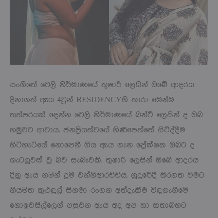
සංගීතේ ටෙලි නිර්මාණයේ තුෂාරී ලෙසින් ඔබේ ආදරය
දිනාගත් ඇය 4චූන් RESIDENCYහි තාරා මෙන්ම
තත්පරයක් දෙන්න ටෙලි නිර්මාණයේ බන්ටි ලෙසින් ද ඔබ
හමුවට ආවාය. ජනප්‍රියත්වයේ හිණිපෙත්තේ සිටිද්දීම
හිටිහැටියේ නොපෙනී ගිය ඇය ගැන ප්‍රේක්ෂක ඔබට ද
ගැටලුවක් වූ බව සැබෑවකි. තුෂාරි ලෙසින් ඔබේ ආදරය
දිනූ ඇය නමින් දුමී වන්නිආරච්චිය. නුදුරේදී තිරගත වීමට
නියමිත කුළුඳුල් සිනමා රංගන අත්දැකීම විඳගැනීමේ
නොඉවසිල්ලෙන් පසුවන ඇය අද අප හා කතාබහට