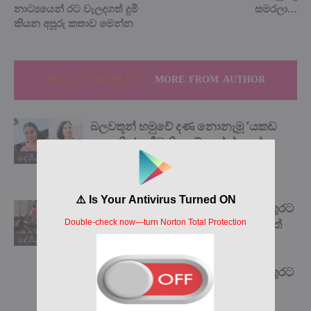
නාට්‍යයෙන් රට වැලදගත් දුමී
සමරලා…
කියන අපූරු කතාව මෙන්න
RELATED ARTICLES
MORE FROM AUTHOR
බලවතූන් හමුවේ දණ නොනැමූ ‘යකඩ
ගැහැනිය’ සජීවනි අබේකෝන් අපේ
ගෞරවයට පාත්‍ර විය යුතුමයි! ඒ ගැන
දේශිය පුවත්
ඇසෙන කතාව මෙන්න…
එතන මිනිස්සු දාන්න එපා කියද්දිත් වතුරට
දැම්මෙ රස්සාවට නොගියොත් ඒ දවසත්
බඩගින්නෙ ඉන්න වෙන නිසා.
දේශිය පුවත්
”අඳුරන්නෙවත් නැති කොල්ලෙක්
වෙනුවෙන් ජිවිතඅවදානමත් ගෙන වතුරට
පැනපු ඒ...