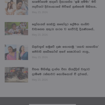
හැමෝගෙම ආදරේ දිනාගත්ත ‘ඉෂි අම්මා’ මව්
පදවියට! දිව්‍යංකාගේ ජීවිතේ ලස්සනම සිහිනය...
May 23, 2026
ලෝකයක් හැඬවූ සහෝදර ප්‍රේමය: නංගිව
වඩාගෙන අකුරු කරන 10 හැවිරිදි දියණියගේ...
May 23, 2026
බලවතූන් හමුවේ දණ නොනැමූ ‘යකඩ ගැහැනිය’
සජීවනි අබේකෝන් අපේ ගෞරවයට පාත්‍ර...
May 23, 2026
එතන මිනිස්සු දාන්න එපා කියද්දිත් වතුරට
දැම්මෙ රස්සාවට නොගියොත් ඒ දවසත්...
May 23, 2026