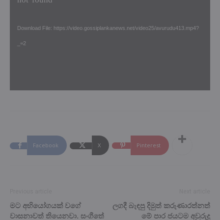
not found
Download File: https://video.gossiplankanews.net/video25/avurudu413.mp4?
_=2
Facebook
X
Pinterest
Previous article
Next article
මට අභියෝගයක් වගේ
ලගදී බැඳපු දිමුත් කරුණාරත්නත්
වාසනාවත් තියෙනවා. සංගීතේ
මේ පාර ජයටම අවුරුදු