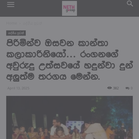
Home
දේශිය පුවත්
දේශිය පුවත්
පිරිමින්ව ඔසවන කාන්තා
කලාකාරිනියෝ… රංගනගේ
අවුරුදු උත්සවයේ හදුන්වා දුන්
අලුත්ම තරගය මෙන්න.
April 13, 2025
382
0