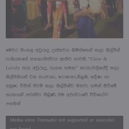
මෙවර සිංහල අවුරුදු උත්සවය නිමිත්තෙන් කලා ශීල්පීන්
රාශියකගේ සහභාගීත්වය ඇතිව පැවති “Glow &
Lovely තරු අවුරුදු, රංගන සමඟ” තරගාවලියේදී කලා
ශිල්පිනියන් වන සංජානා, රොෂානා,නිලුෂි, නදීෂා හා
අනුෂා විසින් පිරිමි කලා ශිල්පීන්ව ඔසවා ගමන් කිරීමේ
තරගයක් පවත්වා තිබුණි. එම අවස්ථාවේ වීඩියෝව
පහතින්
Video
Media error: Format(s) not supported or source(s)
Player