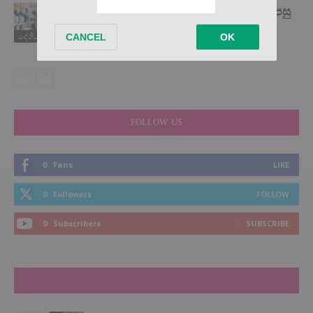
සියලු රජයේ ආයතනවලට මැයි 31න් පසු
තහනම් වෙන දේ මෙන්න…
දේශිය පුවත්
FOLLOW US
0
Fans
LIKE
0
Followers
FOLLOW
0
Subscribers
SUBSCRIBE
LATEST NEWS