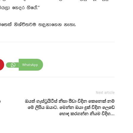
කියලා ගෙදර ගියේ.”
ෙක් නිශ්චිතවම හඳුනාගෙන නැහැ.
WhatsApp
Next article
න
ඔයත් ගෑස්ට්‍රයිටීස් නිසා පීඩා විදින කෙනෙක් නම්
මේ ලිපිය ඔයාට. මෙන්න ඔයා දුක් විදින ලෙඩේ
හොඳ කරගන්න නියම විදිහ…