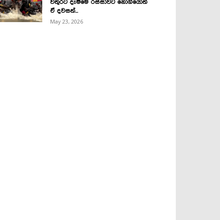
වතුරට දැම්මෙ රස්සාවට නොගියොත්
ඒ දවසත්...
May 23, 2026