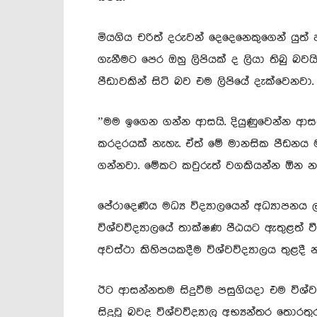
මියගිය චරිත් දරුවන් දෙදෙනෙකුගෙන් යුත්
ගැනීමට පෙර ඔහු ලිපියක් ද ලියා තිබු බව
පීඩාවකින් සිටි බව එම ලිපියේ දැක්වෙනවා.
”මම ඉගෙන ගන්න ආසයි. දියුණුවෙන්න ආසය
කරදරයක් නැහැ. ඒත් මේ මානසික පීඩනය 
ගන්නවා. මේකට කවුරුත් වගකියන්න ඕන න
පේරාදෙණිය මධ්‍ය විද්‍යාලයෙන් අධ්‍යාපනය
විශ්වවිද්‍යාලයේ තාක්ෂණ පීඨයට ඇතුළත් වී 
අවස්ථා කිහිපයකදීම විශ්වවිද්‍යාලය තුළද
ඊට ආසන්නතම සිදුවීම පසුගියදා එම විශ්ව
සිදුවූ බවද විශ්වවිද්‍යාල අභ්‍යන්තර තොරතු