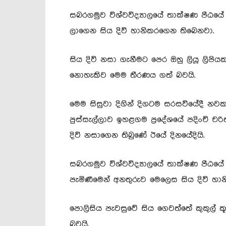
සබරගමුව විශ්වවිද්‍යාලයේ තාක්ෂණ පීඨයේ
ලාගෙන සිය දිවි හානිකරගෙන තිබෙනවා.
සිය දිවි නසා ගැනීමට පෙර ඔහු ලියූ ලිප
නොහැකිව මෙම තීරණය ගත් බවයි.
මෙම සිසුවා දිගින් දිගටම සරසවියේදී නව
පුස්සැල්ලාව ඉහළගම ප්‍රදේශයේ පදිංචි චරි
දිවි නසාගෙන තිබුණේ ඊයේ දිනයේදියි.
සබරගමුව විශ්වවිද්‍යාලයේ තාක්ෂණ පීඨය
පැමිණීමෙන් අනතුරුව මෙලෙස සිය දිවි හා
පොලිසිය පැවසුවේ සිය ගෙවත්තේ කුකුල් කූ
බවයි.