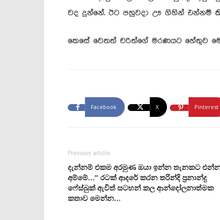
වද දුන්නේ. ඊට පහුවදා ඌ ගිහින් එන්නම් 
කෙසේ වෙතත් චරිත්ගේ මරණයට හේතුව මෙත
Facebook
X
Pinterest
Previous article
දැන්නම් එකම අරමුණ ඔයා ඉන්න තැනකට එන්
අම්මේ…” රටක් ආදරේ කරන තරින්දි ප්‍රනාන්දු
ෆේස්බුක් ඇවිත් සටහන් කල ආන්දෝලනාත්මක
කතාව මෙන්න…