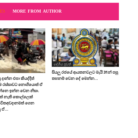
ES
MORE FROM AUTHOR
දේශිය පුවත්
සියලු රජයේ ආයතනවලට මැයි 31න් පසු
තහනම් වෙන දේ මෙන්න…
 දාන්න එපා කියද්දිත්
මෙ රස්සාවට නොගියොත් ඒ
න්නෙ ඉන්න වෙන නිසා.
ත් නැති කොල්ලෙක්
ිවිතඅවදානමත් ගෙන
 ඒ...