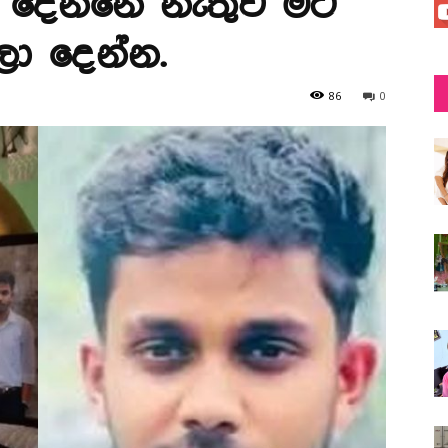
 දෙන්නේ නැතුව මට
ා දෙන්න.
86
0