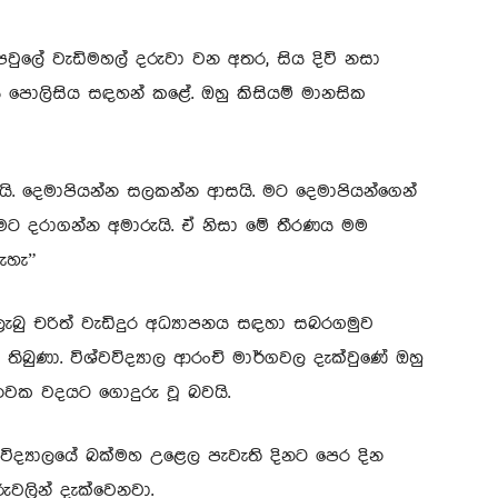
 පවුලේ වැඩිමහල් දරුවා වන අතර, සිය දිවි නසා
යි පොලිසිය සඳහන් කළේ. ඔහු කිසියම් මානසික
ි. දෙමාපියන්න සලකන්න ආසයි. මට දෙමාපියන්ගෙන්
මට දරාගන්න අමාරුයි. ඒ නිසා මේ තීරණය මම
ැහැ”
 ලැබු චරිත් වැඩිදුර අධ්‍යාපනය සඳහා සබරගමුව
තිබුණා. විශ්වවිද්‍යාල ආරංචි මාර්ගවල දැක්වුණේ ඔහු
ී නවක වදයට ගොදුරු වූ බවයි.
විද්‍යාලයේ බක්මහ උළෙල පැවැති දිනට පෙර දින
රුවලින් දැක්වෙනවා.