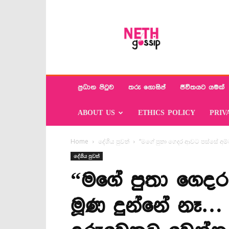
Neth
Gossip
ප්‍රධාන පිටුව
තරු ගොසිප්
ජීවිතයට යමක්
ABOUT US
ETHICS POLICY
PRIV
Home
දේශිය පුවත්
“මගේ පුතා ගෙදර ආවට පස්සේ අම්ම
දේශිය පුවත්
“මගේ පුතා ගෙදර
මූණ දුන්නේ නෑ…