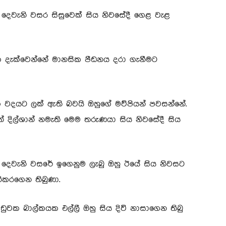
 දෙවැනි වසර සිසුවෙක් සිය නිවසේදී ගෙළ වැළ
ියක දැක්වෙන්නේ මානසික පීඩනය දරා ගැනීමට
ක වදයට ලක් ඇති බවයි ඔහුගේ මව්පියන් පවසන්නේ.
ත් දිල්ශාන් නමැති මෙම තරුණයා සිය නිවසේදී සිය
ේ දෙවැනි වසරේ ඉගෙනුම ලැබු ඔහු ඊයේ සිය නිවසට
නිකරගෙන තිබුණා.
ඩුවක බාල්කයක එල්ලී ඔහු සිය දිවි නාසාගෙන තිබු