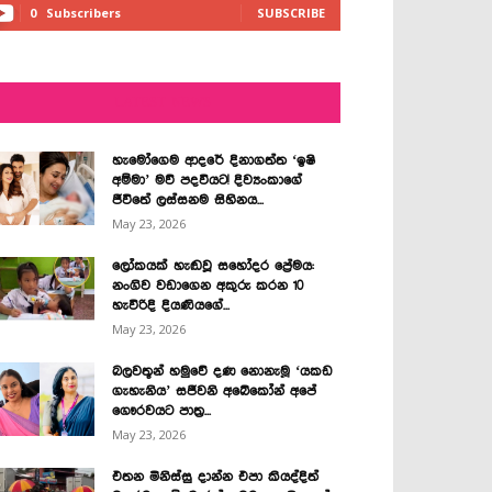
0
Subscribers
SUBSCRIBE
LATEST NEWS
හැමෝගෙම ආදරේ දිනාගත්ත ‘ඉෂි
අම්මා’ මව් පදවියට! දිව්‍යංකාගේ
ජීවිතේ ලස්සනම සිහිනය...
May 23, 2026
ලෝකයක් හැඬවූ සහෝදර ප්‍රේමය:
නංගිව වඩාගෙන අකුරු කරන 10
හැවිරිදි දියණියගේ...
May 23, 2026
බලවතූන් හමුවේ දණ නොනැමූ ‘යකඩ
ගැහැනිය’ සජීවනි අබේකෝන් අපේ
ගෞරවයට පාත්‍ර...
May 23, 2026
එතන මිනිස්සු දාන්න එපා කියද්දිත්