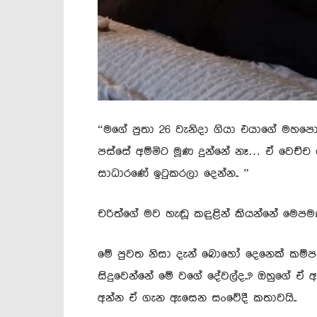
“මගේ පුතා 26 වැනිදා ගියා එයාගේ මහ
පස්සේ අම්මිට මූණ දුන්නේ නෑ… ඒ වෙච්ච
සාධාරණේ ඉටුකරලා දෙන්න.. ”
චරිත්ගේ මව හැඬූ කඳුළින් කියන්නේ මෙපමණ
මේ පුවත නිසා දැන් බොහෝ දෙනෙක් කම්ප
සිදුවෙන්නේ මේ වගේ දේවල්ද..? ඔහුගේ ඒ අහ
අන්න ඒ ගැන ඇසෙන සංවේදී කතාවයි..