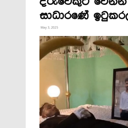
දරුවෙකුට වෙන්න
සාධාරණේ ඉටුකරල
May 3, 2025