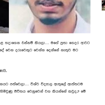
පොළ හදාගෙන එන්නම් කියලා… මගේ පුතා ගෙදර ආවට
 දේ වෙන දරුවෙකුට වෙන්න දෙන්නේ නැතුව මට
යි..
නයට පත්වෙලා… විශ්ව විද්‍යාල ඇතුලේ ඇත්තටම
ිමිවුණු ජීවිතය වෙනුවෙන් වග කියන්නේ කවුද..? මේ