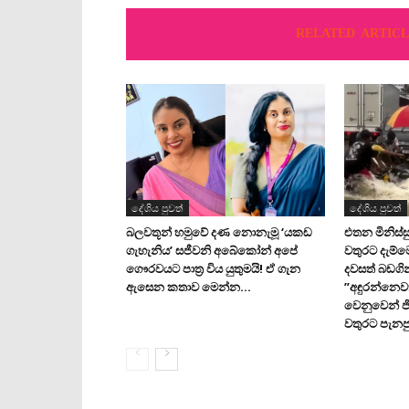
RELATED ARTICL
දේශිය පුවත්
දේශිය පුවත්
බලවතූන් හමුවේ දණ නොනැමූ ‘යකඩ
එතන මිනිස්සු
ගැහැනිය’ සජීවනි අබේකෝන් අපේ
වතුරට දැම්
ගෞරවයට පාත්‍ර විය යුතුමයි! ඒ ගැන
දවසත් බඩගි
ඇසෙන කතාව මෙන්න…
”අඳුරන්නෙව
වෙනුවෙන් ජ
වතුරට පැනපු