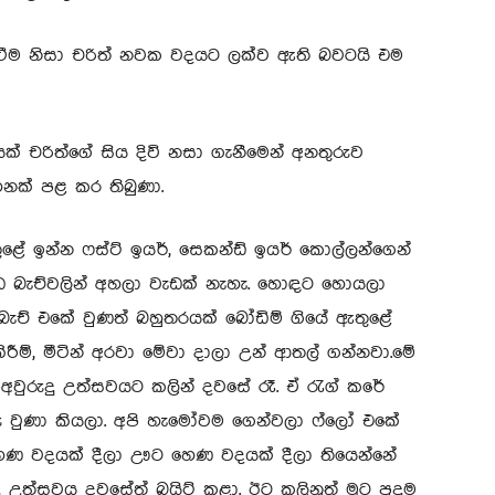
ිටීම නිසා චරිත් නවක වදයට ලක්ව ඇති බවටයි එම
යක් චරිත්ගේ සිය දිවි නසා ගැනීමෙන් අනතුරුව
හනක් පළ කර තිබුණා.
ේ ඉන්න ෆස්ට් ඉයර්, සෙකන්ඩ් ඉයර් කොල්ලන්ගෙන්
 බැච්වලින් අහලා වැඩක් නැහැ. හොඳට හොයලා
බැච් එකේ වුණත් බහුතරයක් බෝඩිම් ගියේ ඇතුළේ
ිරීම්, මීටින් අරවා මේවා දාලා උන් ආතල් ගන්නවා.මේ
වුරුදු උත්සවයට කලින් දවසේ රෑ. ඒ රැග් කරේ
 වුණා කියලා. අපි හැමෝවම ගෙන්වලා ෆ්ලෝ එකේ
ණ වදයක් දීලා ඌට හෙණ වදයක් දීලා තියෙන්නේ
උත්සවය දවසේත් බයිට් කළා. ඊට කලිනුත් මූට පුදුම