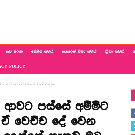
සුව අරණ
දේශිය පුවත්
සයුරෙන් එහා පුවත්
ක්‍රීඩා පුවත්
ත
ACY POLICY
ිට මූණ දුන්නේ නෑ… ඒ වෙච්ච දේ...
 ආවට පස්සේ අම්මිට
 ඒ වෙච්ච දේ වෙන