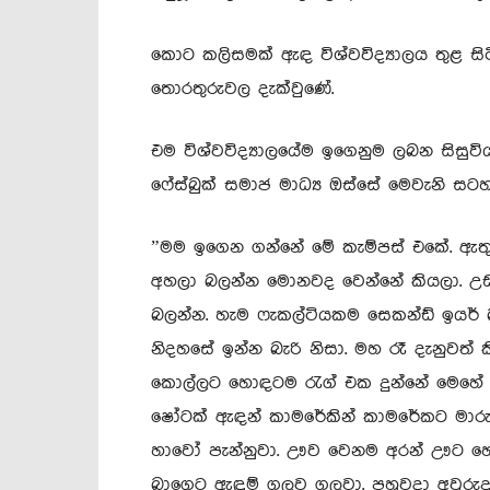
කොට කලිසමක් ඇඳ විශ්වවිද්‍යාලය තුළ ස
තොරතුරුවල දැක්වුණේ.
එම විශ්වවිද්‍යාලයේම ඉගෙනුම ලබන සිසුවි
ෆේස්බුක් සමාජ මාධ්‍ය ඔස්සේ මෙවැනි සට
”මම ඉගෙන ගන්නේ මේ කැම්පස් එකේ. ඇතුළ
අහලා බලන්න මොනවද වෙන්නේ කියලා. උඩ
බලන්න. හැම ෆැකල්ටියකම සෙකන්ඩ් ඉයර් 
නිදහසේ ඉන්න බැරි නිසා. මහ රෑ දැනුවත් ක
කොල්ලට හොඳටම රැග් එක දුන්නේ මෙහේ අ
ෂෝටක් ඇඳන් කාමරේකින් කාමරේකට මාරු
හාවෝ පැන්නුවා. ඌව වෙනම අරන් ඌට හෙ
බාගෙට ඇඳුම් ගලව ගලවා. පහුවදා අවුරුදු 