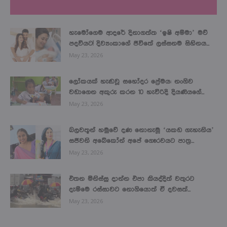
LATEST NEWS
හැමෝගෙම ආදරේ දිනාගත්ත ‘ඉෂි අම්මා’ මව්
පදවියට! දිව්‍යංකාගේ ජීවිතේ ලස්සනම සිහිනය...
May 23, 2026
ලෝකයක් හැඬවූ සහෝදර ප්‍රේමය: නංගිව
වඩාගෙන අකුරු කරන 10 හැවිරිදි දියණියගේ...
May 23, 2026
බලවතූන් හමුවේ දණ නොනැමූ ‘යකඩ ගැහැනිය’
සජීවනි අබේකෝන් අපේ ගෞරවයට පාත්‍ර...
May 23, 2026
එතන මිනිස්සු දාන්න එපා කියද්දිත් වතුරට
දැම්මෙ රස්සාවට නොගියොත් ඒ දවසත්...
May 23, 2026