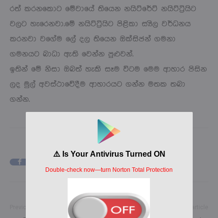
රත් කරනකොට මේවායේ තියෙන නයිට්රේට් නයිට්ට්‍රියිට
වලට හැරෙනවා.මේ නයිට්ට්‍රියිට පිළිකා ස්‍යිල වර්ධනය
කරනවා වගේම ලේ දල තියෙන ඔක්සිජන් ගමනා
ගමනයට බාධා ඇති වෙන්න පුළුවන්.
ඉතින් මේ නිසා ඔබත් හැකි සෑම විටම මෙම ආහාර පිසින
ලද මුල් අවස්ථාවේදීම ආහාරයට ගන්න මතක තබා
ගන්න.
Facebook
X
Pinterest
Previous article
Next article