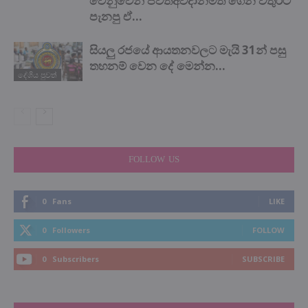
වෙනුවෙන් ජිවිතඅවදානමත් ගෙන වතුරට
පැනපු ඒ...
සියලු රජයේ ආයතනවලට මැයි 31න් පසු
තහනම් වෙන දේ මෙන්න…
දේශිය පුවත්
FOLLOW US
0
Fans
LIKE
0
Followers
FOLLOW
0
Subscribers
SUBSCRIBE