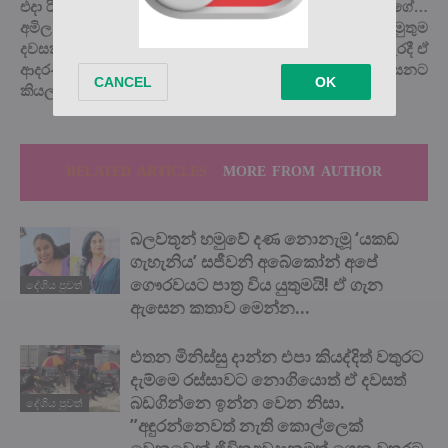
එදා රිදී තීරයේ සිහින කුමාරයා…
එයා නම් බෝනික්කියක් වගේ…
අමිල අබේසේකරට විශේෂ
බලන්නකෝ පූජානිගේ අමුතුම
දවසක්… බලන්නකෝ ඒ
ලස්සන… බොලිවුඩයත් පැරදී ඒ
ආදරණීය මොහොත මොකද්ද
පිස්සු ලස්සනට
කියලා…
RELATED ARTICLES
MORE FROM AUTHOR
බලවතූන් හමුවේ දණ නොනැමූ ‘යකඩ
ගැහැනිය’ සජීවනි අබේකෝන් අපේ
ගෞරවයට පාත්‍ර විය යුතුමයි! ඒ ගැන
දේශිය පුවත්
ඇසෙන කතාව මෙන්න…
එතන මිනිස්සු දාන්න එපා කියද්දිත් වතුරට
දැම්මෙ රස්සාවට නොගියොත් ඒ දවසත්
බඩගින්නෙ ඉන්න වෙන නිසා.
දේශිය පුවත්
”අඳුරන්නෙවත් නැති කොල්ලෙක්