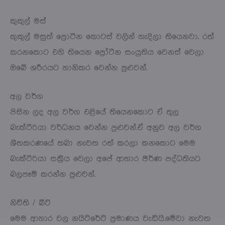
කුකුල් මස්
කුකුල් මසුත් ප්‍රොටීන කොටස් වලින් හැදිලා තියෙනවා. රත්
කරනකොට එහි තියෙන ප්‍රෝටීන සංයුතිය වෙනස් වෙලා
ඔබේ ශරීරයට හානිකර වෙන්න පුළුවන්.
අල වර්ග
පිසින ලද අල වර්ග එළියේ තියෙනකොට ඒ තුල
බැක්ටීරියා වර්ධනය වෙන්න පුළුවන්.ඒ අනුව අල වර්ග
ශීතකරණයේ තබා නැවත රත් කරලා කනකොට මෙම
බැක්ටීරියා සක්‍රීය වෙලා අපේ ආහාර ජීර්ණ පද්ධතියට
බලපෑම් කරන්න පුළුවන්.
නිවිති / බීට්
මෙම ආහාර වල නයිට්රේට් ප්‍රමාණය වැඩියි.මේවා නැවත