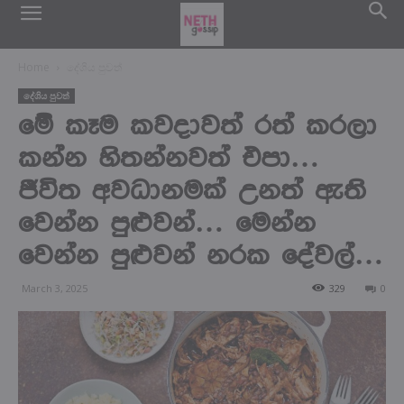
Home
දේශිය පුවත්
දේශිය පුවත්
මේ කෑම කවදාවත් රත් කරලා
කන්න හිතන්නවත් එපා…
ජීවිත අවධානමක් උනත් ඇති
වෙන්න පුළුවන්… මෙන්න
වෙන්න පුළුවන් නරක දේවල්…
March 3, 2025
329
0