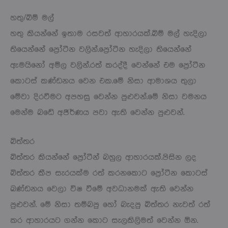
හතු/බිම් මල්
හතු කියන්නේ ඉතාම රසවත් ආහාරයක්.බිම් මල් හැදිලා
තියෙන්නේ ප්‍රෝටීන වලින්.ප්‍රෝටීන හැදිලා තියෙන්නේ
ඇමයිනෝ අම්ල වලින්.රත් කරද්දී වෙන්නේ එම ප්‍රෝටීන
කොටස් කණ්ඩනය වෙන එක.මේ නිසා ආමාශය තුලා
මේවා දිරවීමට අපහසු වෙන්න පුළුවන්.මේ නිසා වමනය
මෙන්ම බඩේ අජීර්ණය පවා ඇති වෙන්න පුළුවන්.
බිත්තර
බිත්තර කියන්නේ ප්‍රෝටීන් බහුල ආහාරයක්.පිසින ලද
බිත්තර කීප සැරයක්ම රත් කරනකොට ප්‍රෝටීන කොටස්
ඛණ්ඩනය වෙලා විෂ වීමේ අවධානමක් ඇති වෙන්න
පුළුවන්. මේ නිසා තම්බපු හෝ බැදපු බිත්තර නැවත් රත්
කර ආහාරයට ගන්න කොට සැලකිලිමත් වෙන්න ඕන.