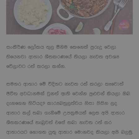
සංකීර්ණ ලෝකය තුල ඕනිම කෙනෙක් පුරුදු වෙලා
තියෙනවා ආහාර ශීතකරණයේ තියලා නැවත අවශ්‍ය
වේලාවට රත් කරලා කන්න.
සමහර ආහාර මේ විදිහට නැවත රත් කරලා කෑවොත්
ජීවිත අවධානමක් වුනත් ඇති වෙන්න පුළුවන් කියලා ඔබ
දැනගෙන හිටියද? කාර්‍යබහුලත්වය නිසා පිසින ලද
ආහාර කල් තබා ගැනීමේ උපක්‍රමයක් ලෙස අපි ආහාර
ශීතකරණයේ තැබුවත් එසේ තබා නැවත රත් කර
ආහාරයට නොගත යුතු ආහාර මොනවද කියලා අපි බලමු.