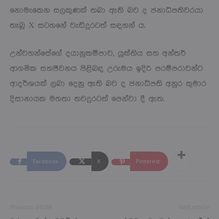
නොමැකෙන සලකුණක් තබා ඇති බව ද ජනාධිපතිවරයා
තැබූ X සටහනේ වැඩිදුරටත් සඳහන් ය.
උන්වහන්සේගේ දයානුකම්පාව, යුක්තිය සහ අන්තර්
ආගමික සහජීවනය පිළිබඳ උරුමය ඉදිරි පරම්පරාවන්ට
ආදර්ශයක් ලබා දෙනු ඇති බව ද ජනාධිපති අනුර කුමාර
දිසානායක මහතා තවදුරටත් පෙන්වා දී ඇත.
Facebook
X
Pinterest
Previous article
Next article