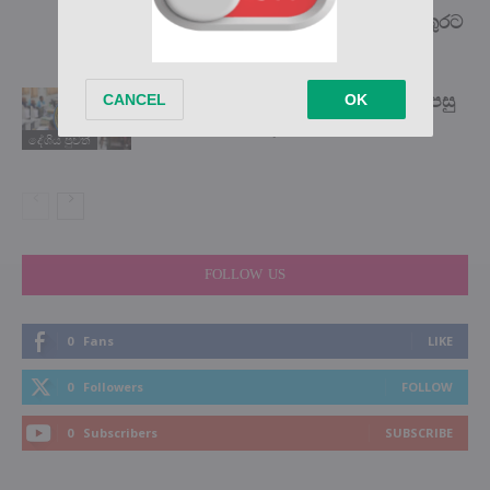
වෙනුවෙන් ජිවිතඅවදානමත් ගෙන වතුරට
පැනපු ඒ...
සියලු රජයේ ආයතනවලට මැයි 31න් පසු
තහනම් වෙන දේ මෙන්න…
දේශිය පුවත්
FOLLOW US
0
Fans
LIKE
0
Followers
FOLLOW
0
Subscribers
SUBSCRIBE