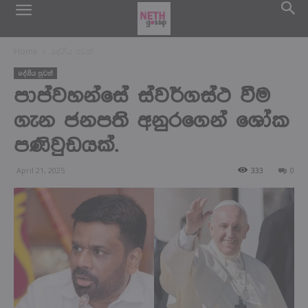
Home
දේශිය පුවත්
දේශිය පුවත්
පාප්වහන්සේ ස්වර්ගස්ථ වීම
ගැන ජනපති අනුරගෙන් ශෝක
පණිවුඩයක්.
April 21, 2025
333
0