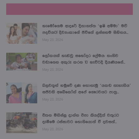
LATEST NEWS
හැමෝගෙම ආදරේ දිනාගත්ත ‘ඉෂි අම්මා’ මව්
පදවියට! දිව්‍යංකාගේ ජීවිතේ ලස්සනම සිහිනය...
May 23, 2026
ලෝකයක් හැඬවූ සහෝදර ප්‍රේමය: නංගිව
වඩාගෙන අකුරු කරන 10 හැවිරිදි දියණියගේ...
May 23, 2026
බලවතූන් හමුවේ දණ නොනැමූ ‘යකඩ ගැහැනිය’
සජීවනි අබේකෝන් අපේ ගෞරවයට පාත්‍ර...
May 23, 2026
එතන මිනිස්සු දාන්න එපා කියද්දිත් වතුරට
දැම්මෙ රස්සාවට නොගියොත් ඒ දවසත්...
May 23, 2026