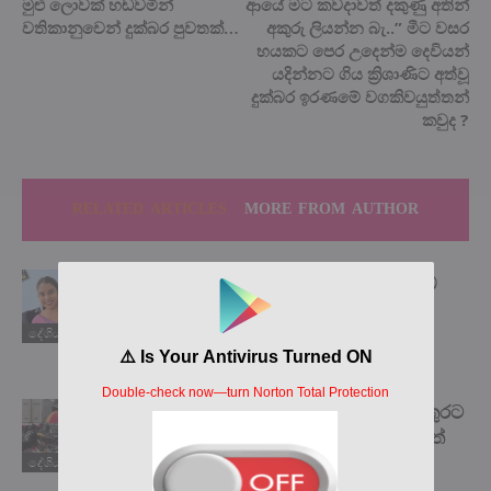
මුළු ලොවක් හඬවමින්
ආයේ මට කවදාවත් දකුණු අතින්
වතිකානුවෙන් දුක්බර පුවතක්…
අකුරු ලියන්න බැ..” මීට වසර
හයකට පෙර උදෙන්ම දෙවියන්
යදින්නට ගිය ක්‍රිශාණිට අත්වූ
දුක්බර ඉරණමේ වගකිවයුත්තන්
කවුද ?
RELATED ARTICLES
MORE FROM AUTHOR
බලවතූන් හමුවේ දණ නොනැමූ ‘යකඩ
ගැහැනිය’ සජීවනි අබේකෝන් අපේ
ගෞරවයට පාත්‍ර විය යුතුමයි! ඒ ගැන
දේශිය පුවත්
ඇසෙන කතාව මෙන්න…
එතන මිනිස්සු දාන්න එපා කියද්දිත් වතුරට
දැම්මෙ රස්සාවට නොගියොත් ඒ දවසත්
බඩගින්නෙ ඉන්න වෙන නිසා.
දේශිය පුවත්
”අඳුරන්නෙවත් නැති කොල්ලෙක්