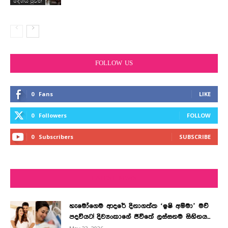
දේශිය පුවත්
FOLLOW US
0
Fans
LIKE
0
Followers
FOLLOW
0
Subscribers
SUBSCRIBE
LATEST NEWS
හැමෝගෙම ආදරේ දිනාගත්ත ‘ඉෂි අම්මා’ මව්
පදවියට! දිව්‍යංකාගේ ජීවිතේ ලස්සනම සිහිනය...