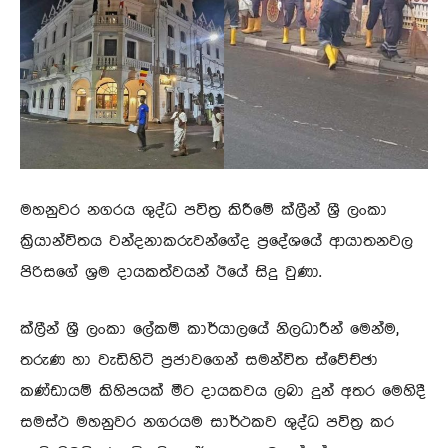
මහනුවර නගරය ශුද්ධ පවිත්‍ර කිරීමේ ක්ලීන් ශ්‍රී ලංකා
ක්‍රියාන්විතය වන්දනාකරුවන්ගේද ප්‍රදේශයේ ආයාතනවල
පිරිසගේ ශ්‍රම දායකත්වයන් ඊයේ සිදු වුණා.
ක්ලීන් ශ්‍රී ලංකා ලේකම් කාර්යාලයේ නිලධාරීන් මෙන්ම,
තරුණ හා වැඩිහිටි ප්‍රජාවගෙන් සමන්විත ස්වේච්ඡා
කණ්ඩායම් කිහිපයක් මීට දායකවය ලබා දුන් අතර මෙහිදී
සමස්ථ මහනුවර නගරයම සාර්ථකව ශුද්ධ පවිත්‍ර කර