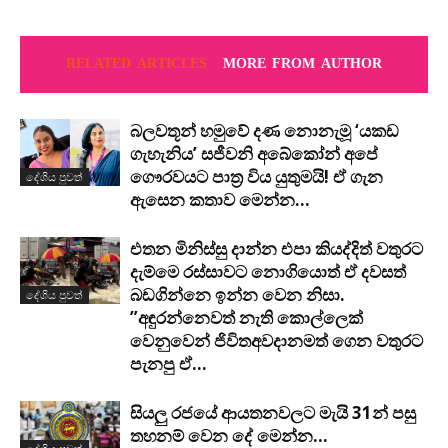
RELATED ARTICLES
MORE FROM AUTHOR
බලවතූන් හමුවේ දණ නොනැමූ ‘යකඩ
ගැහැනිය’ සජීවනි අබේකෝන් අපේ
ගෞරවයට පාත්‍ර විය යුතුමයි! ඒ ගැන
දේශිය පුවත්
ඇසෙන කතාව මෙන්න…
එතන මිනිස්සු දාන්න එපා කියද්දිත් වතුරට
දැම්මෙ රස්සාවට නොගියොත් ඒ දවසත්
බඩගින්නෙ ඉන්න වෙන නිසා.
දේශිය පුවත්
”අඳුරන්නෙවත් නැති කොල්ලෙක්
වෙනුවෙන් ජිවිතඅවදානමත් ගෙන වතුරට
පැනපු ඒ...
සියලු රජයේ ආයතනවලට මැයි 31න් පසු
තහනම් වෙන දේ මෙන්න…