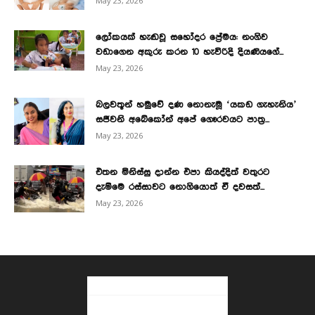
May 23, 2026
ලෝකයක් හැඬවූ සහෝදර ප්‍රේමය: නංගිව
වඩාගෙන අකුරු කරන 10 හැවිරිදි දියණියගේ...
May 23, 2026
බලවතූන් හමුවේ දණ නොනැමූ ‘යකඩ ගැහැනිය’
සජීවනි අබේකෝන් අපේ ගෞරවයට පාත්‍ර...
May 23, 2026
එතන මිනිස්සු දාන්න එපා කියද්දිත් වතුරට
දැම්මෙ රස්සාවට නොගියොත් ඒ දවසත්...
May 23, 2026