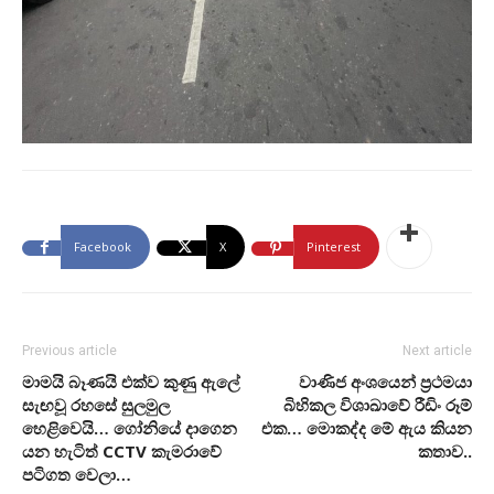
Facebook
X
Pinterest
Previous article
Next article
මාමයි බෑණයි එක්ව කුණු ඇලේ
වාණිජ අංශයෙන් ප්‍රථමයා
සැඟවූ රහසේ සුලමුල
බිහිකල විශාඛාවේ රීඩිං රූම්
හෙළිවෙයි… ගෝනියේ දාගෙන
එක… මොකද්ද මේ ඇය කියන
යන හැටිත් CCTV කැමරාවේ
කතාව..
පටිගත වෙලා…