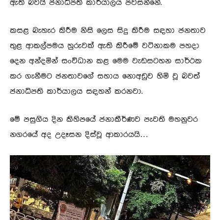
ඇති බවයි ජනාධිපති කාර්යාලය පවසන්නේ.
කසළ බැහැර කිරීම නිසි ලෙස සිදු කිරීම සඳහා ජනතාව
තුළ ආකල්පමය හුරුවක් ඇති කිරීමේ වටිනාකම පහදා
දෙන අන්දමින් සංවිධාන කළ මෙම වැඩසටහන සාර්ථක
කර ගැනීමට ජනතාවගේ සහාය නොඅඩුව හිමි වූ බවත්
ජනාධිපති කාර්යාලය සඳහන් කරනවා.
මේ පසුගිය දින කිහිපයේ ජනාකීර්ණව පැවති මහනුවර
නගරයේ අද උදෑසන දිස්වූ ආකාරයයි…