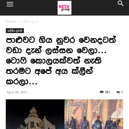
Home
දේශිය පුවත්
දේශිය පුවත්
පාළුවට ගිය නුවර වෙනදටත්
වඩා දැන් ලස්සන වෙලා…
ටොෆි කොලයක්වත් නැති
තරමට අපේ අය ක්ලීන්
කරලා…
April 28, 2025
381
0