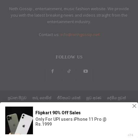
Neth Gossip , entertainment, music fashion website. We provide
you with the latest breaking news and videos straight from the
entertainment industry.
Contact us:
info@nethgossip.net
FOLLOW US
ප්‍රධාන පිටුව
තරු ගොසිප්
ජීවිතයට යමක්
සුව අරණ
දේශිය පුවත්
සයුරෙන් එහා පුවත්
ක්‍රීඩා පුවත්
තාක්ෂණික පුවත්
දේශපාලන පුවත්
ABOUT US
ETHICS POLICY
PRIVACY POLICY
© Neth Gossip News Theme by Design Host Master Web LLC