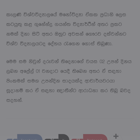
කැලණි විශ්වවිද්‍යාලයේ මනෝවිද්‍යා ඒකක ප්‍රධානි ලෙස
කටයුතු කළ ගුනේන්ද්‍ර ගයන්ත විද්‍යාර්ථීන් අතර ප්‍රකට
නමක් දිනා සිටි අතර ඔහුට අවසන් ගෞරව දක්වන්නට
විශ්ව විද්‍යාලයටද දේහය රැගෙන ගොස් තිබුණා.
මෙම සම නිවුන් දරුවන් තිදෙනාගේ වයස 02 උපන් දිනය
ලබන අප්‍රේල් 01 වනදාට යෙදී තිබෙන අතර ඒ සඳහා
පිංකමක් සමග උපන්දින සාදයක්ද ආචාර්යවරයා
සූදානම් කර ඒ සඳහා ඥාතීන්ට ආරාධනා කර තිබූ බවද
සදහන්.