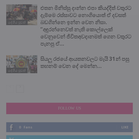
එතන මිනිස්සු දාන්න එපා කියද්දිත් වතුරට
දැම්මෙ රස්සාවට නොගියොත් ඒ දවසත්
බඩගින්නෙ ඉන්න වෙන නිසා.
දේශිය පුවත්
”අඳුරන්නෙවත් නැති කොල්ලෙක්
වෙනුවෙන් ජිවිතඅවදානමත් ගෙන වතුරට
පැනපු ඒ...
සියලු රජයේ ආයතනවලට මැයි 31න් පසු
තහනම් වෙන දේ මෙන්න…
දේශිය පුවත්
FOLLOW US
0
Fans
LIKE