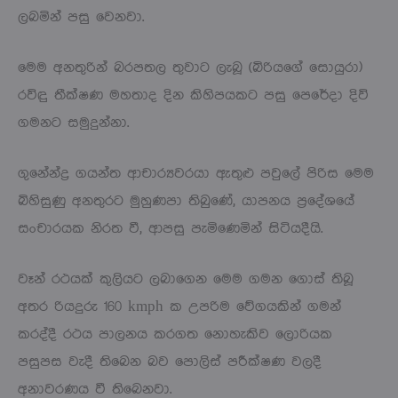
ලබමින් පසු වෙනවා.
මෙම අනතුරින් බරපතල තුවාට ලැබූ (බිරියගේ සොයුරා)
රවිඳු තීක්ෂණ මහතාද දින කිහිපයකට පසු පෙරේදා දිවි
ගමනට සමුදුන්නා.
ගුනේන්ද්‍ර ගයන්ත ආචාර්‍යවරයා ඇතුළු පවුලේ පිරිස මෙම
බිහිසුණු අනතුරට මුහුණපා තිබුණේ, යාපනය ප්‍රදේශයේ
සංචාරයක නිරත වී, ආපසු පැමිණෙමින් සිටියදීයි.
වෑන් රථයක් කුලියට ලබාගෙන මෙම ගමන ගොස් තිබූ
අතර රියදුරු 160 kmph ක උපරිම වේගයකින් ගමන්
කරද්දී රථය පාලනය කරගත නොහැකිව ලොරියක
පසුපස වැදී තිබෙන බව පොලිස් පරීක්ෂණ වලදී
අනාවරණය වී තිබෙනවා.