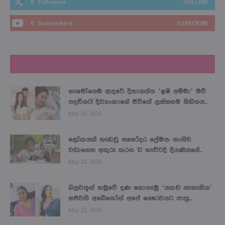
0
Followers
FOLLOW
0
Subscribers
SUBSCRIBE
LATEST NEWS
හැමෝගෙම ආදරේ දිනාගත්ත ‘ඉෂි අම්මා’ මව්
පදවියට! දිව්‍යංකාගේ ජීවිතේ ලස්සනම සිහිනය...
May 23, 2026
ලෝකයක් හැඬවූ සහෝදර ප්‍රේමය: නංගිව
වඩාගෙන අකුරු කරන 10 හැවිරිදි දියණියගේ...
May 23, 2026
බලවතූන් හමුවේ දණ නොනැමූ ‘යකඩ ගැහැනිය’
සජීවනි අබේකෝන් අපේ ගෞරවයට පාත්‍ර...
May 23, 2026