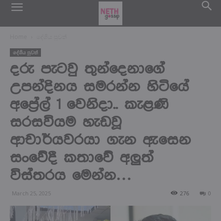
Home
දේශිය පුවත්
දේශිය පුවත්
දරු පැටවු තුන්දෙනාගේ
උපන්දිනය සමරන්න හිටියේ
අප්‍රේල් 1 වෙනිදා.. කැළණි
සරසවියම හැඩවූ
ආචාර්යවරයා ගැන ඇසෙන
සංවේදී කතාවේ අලුත්
විස්තරය මෙන්න…
March 25, 2025
276
0