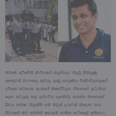
මධ්‍යම අධිවේගී මාර්ගයේ පසුගියදා සිදුවූ බිහිසුණු
අනතුරින් බරපතල තුවාල ලැබූ කැලණිය විශ්වවිද්‍යාලයේ
දර්ශන අධ්‍යයන අංශයේ මනෝවිද්‍යා ඒකකයේ ප්‍රධානියා
ලෙස කටයුතු කළ ආචාර්ය ගුනේන්ද්‍ර ගයන්ත මහතාගේ
බිරිය සතිෂා නිලන්ති සම නිවුන් දරුවන් තිදෙනා සහ
බිරියගේ මව තවමත් කොළඹ ජාතික රෝහලේ ප්‍රතිකාර