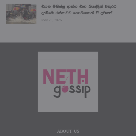
එතන මිනිස්සු දාන්න එපා කියද්දිත් වතුරට
දැම්මෙ රස්සාවට නොගියොත් ඒ දවසත්...
May 23, 2026
ABOUT US