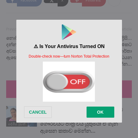
Facebook
X
Pinterest
Previous article
Next article
නොසිතූ මොහොතක ලොවක්
සුද්දටත් බැරි ඉංග්‍රිසි…
දන්න සන්නාමයක ලොක්කෙක්
එංගලන්තයේ ලක්ෂ 10කට
අවසන් ගමන් යයි… මේ ඒ ගැන
ඉංග්‍රිසි බැ.. නවතම දත්ත වාර්තා
ඇසෙන සංවේදී පුවත මෙන්න…
වලින් හෙලි වූ ඇස් උඩයන
පුවත මෙන්න…
RELATED ARTICLES
MORE FROM AUTHOR
බලවතූන් හමුවේ දණ නොනැමූ ‘යකඩ
ගැහැනිය’ සජීවනි අබේකෝන් අපේ
ගෞරවයට පාත්‍ර විය යුතුමයි! ඒ ගැන
දේශිය පුවත්
ඇසෙන කතාව මෙන්න…