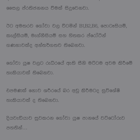
සෛල ප්රතිජනනය වීමක් සිදුවෙනවා.
ඊට අමතරව ගෝවා වල විටමින් B1,B2,B6, පොටෑසියම්,
කැල්සියම්, මැග්නීසියම් සහ හිතකර ප්රෝටීන්
ගණනාවක්ද අන්තර්ගතව තිබෙනවා.
ගෝවා යුෂ වලට රුධිරයේ ඇති සීනි මට්ටම අවම කිරීමේ
හැකියාවක් තිබෙනවා.
එපමණක් නොව ශරීරයේ බර අඩු කිරීමටද සුවිශේෂී
හැකියාවක් ද තිබෙනවා.
දියවැඩියාව සුවකරන ගෝවා යුෂ පානයේ වට්ටෝරුව
පහතින්…