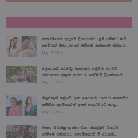
LATEST NEWS
හැමෝගෙම ආදරේ දිනාගත්ත ‘ඉෂි අම්මා’ මව්
පදවියට! දිව්‍යංකාගේ ජීවිතේ ලස්සනම සිහිනය...
May 23, 2026
ලෝකයක් හැඬවූ සහෝදර ප්‍රේමය: නංගිව
වඩාගෙන අකුරු කරන 10 හැවිරිදි දියණියගේ...
May 23, 2026
බලවතූන් හමුවේ දණ නොනැමූ ‘යකඩ ගැහැනිය’
සජීවනි අබේකෝන් අපේ ගෞරවයට පාත්‍ර...
May 23, 2026
එතන මිනිස්සු දාන්න එපා කියද්දිත් වතුරට
දැම්මෙ රස්සාවට නොගියොත් ඒ දවසත්...