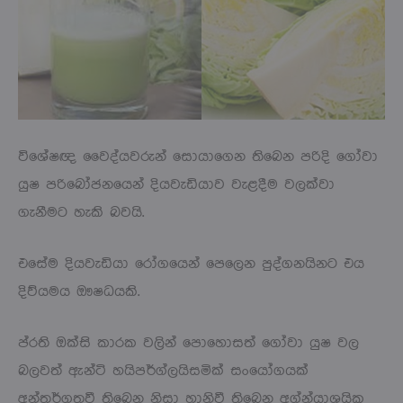
විශේෂඥ වෛද්යවරුන් සොයාගෙන තිබෙන පරිදි ගෝවා
යුෂ පරිබෝජනයෙන් දියවැඩියාව වැළදීම වලක්වා
ගැනීමට හැකි බවයි.
එසේම දියවැඩියා රෝගයෙන් පෙලෙන පුද්ගනයිනට එය
දිව්යමය ඖෂධයකි.
ප්රති ඔක්සි කාරක වලින් පොහොසත් ගෝවා යුෂ වල
බලවත් ඇන්ටි හයිපර්ග්ලයිසමික් සංයෝගයක්
අන්තර්ගතවී තිබෙන නිසා හානිවී තිබෙන අග්න්යාශයික