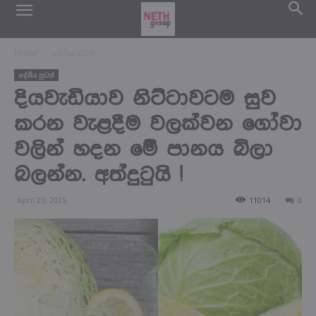
Home
දේශිය පුවත්
දේශිය පුවත්
දියවැඩියාව නිට්ටාවටම සුව
කරන වැළදීම වලක්වන ගෝවා
වලින් හදන මේ පානය බිලා
බලන්න. අත්දුටුයි !
April 23, 2025
11014
0