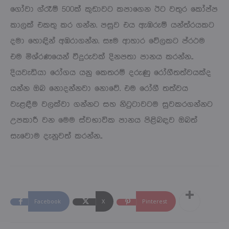
ගෝවා ග්රෑම් 500ක් කුඩාවට කපාගෙන ඊට වතුර කෝප්ප
කාලක් එකතු කර ගන්න. පසුව එය ඇඹරුම් යන්ත්රයකට
දමා හොඳින් අඹරාගන්න. සෑම ආහාර වේලකට ප්රථම
එම මිශ්රණයෙන් වීදුරුවක් දිනපතා පානය කරන්න..
දියවැඩියා රෝගය යනු කෙතරම් දරුණු රෝගීතත්වයක්ද
යන්න ඔබ නොදන්නවා නොවේ. එම රෝගී තත්වය
වැළඳීම වලක්වා ගන්නට සහ නිටුටාවටම සුවකරගන්නට
උපකාරී වන මෙම ස්වභාවික පානය පිළිබඳව ඔබත්
සැවොම දැනුවත් කරන්න..
Facebook
X
Pinterest