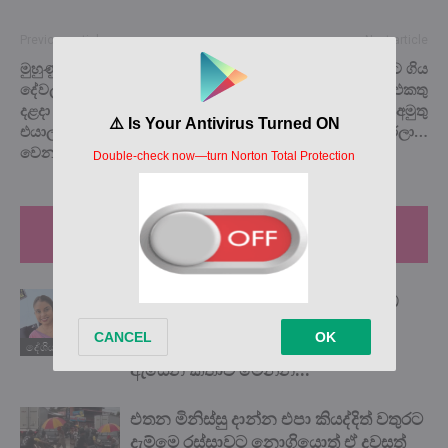
Previous article
Next article
මුහුණු පොතට මොන තරම්
හස්බන්ඩ්ලා රැකියාවට ගිය
දේවල් කරන්න පුළුවන්ද ? සිරි
අතරේ වයිෆ්ලා සෙට් එක එකතු
දළදා වන්දනාව වෙනුවෙන්
වෙලා කරපු පුදුම හිතෙන අමුතු
එයාලා කරපු ලස්සනම ලස්සන
වැඩක් කරලා…
වෙනස් වැඩක් මෙන්න…
RELATED ARTICLES
MORE FROM AUTHOR
බලවතූන් හමුවේ දණ නොනැමූ ‘යකඩ
ගැහැනිය’ සජීවනි අබේකෝන් අපේ
ගෞරවයට පාත්‍ර විය යුතුමයි! ඒ ගැන
දේශිය පුවත්
ඇසෙන කතාව මෙන්න…
එතන මිනිස්සු දාන්න එපා කියද්දිත් වතුරට
දැම්මෙ රස්සාවට නොගියොත් ඒ දවසත්