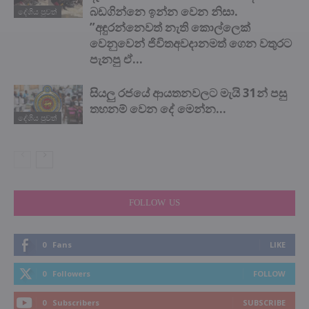
බඩගින්නෙ ඉන්න වෙන නිසා.
දේශිය පුවත්
”අඳුරන්නෙවත් නැති කොල්ලෙක්
වෙනුවෙන් ජිවිතඅවදානමත් ගෙන වතුරට
පැනපු ඒ...
සියලු රජයේ ආයතනවලට මැයි 31න් පසු
තහනම් වෙන දේ මෙන්න…
දේශිය පුවත්
FOLLOW US
0
Fans
LIKE
0
Followers
FOLLOW
0
Subscribers
SUBSCRIBE