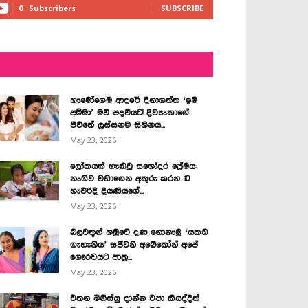
0
Subscribers
SUBSCRIBE
LATEST NEWS
හැමෝගෙම ආදරේ දිනාගත්ත ‘ඉෂි
අම්මා’ මව් පදවියට! දිව්‍යංකාගේ
ජීවිතේ ලස්සනම සිහිනය...
May 23, 2026
ලෝකයක් හැඬවූ සහෝදර ප්‍රේමය:
නංගිව වඩාගෙන අකුරු කරන 10
හැවිරිදි දියණියගේ...
May 23, 2026
බලවතූන් හමුවේ දණ නොනැමූ ‘යකඩ
ගැහැනිය’ සජීවනි අබේකෝන් අපේ
ගෞරවයට පාත්‍ර...
May 23, 2026
එතන මිනිස්සු දාන්න එපා කියද්දිත්