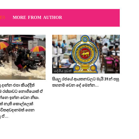
ES
MORE FROM AUTHOR
දේශිය පුවත්
සියලු රජයේ ආයතනවලට මැයි 31න් පසු
තහනම් වෙන දේ මෙන්න…
 දාන්න එපා කියද්දිත්
මෙ රස්සාවට නොගියොත් ඒ
න්නෙ ඉන්න වෙන නිසා.
ත් නැති කොල්ලෙක්
ිවිතඅවදානමත් ගෙන
 ඒ...