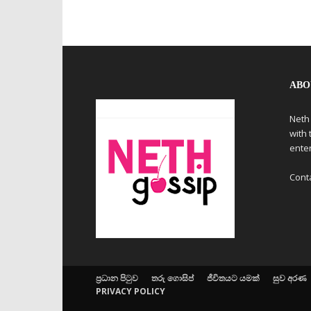
ABO
Neth
with 
ente
Cont
ප්‍රධාන පිටුව
තරු ගොසිප්
ජීවිතයට යමක්
සුව අරණ
PRIVACY POLICY