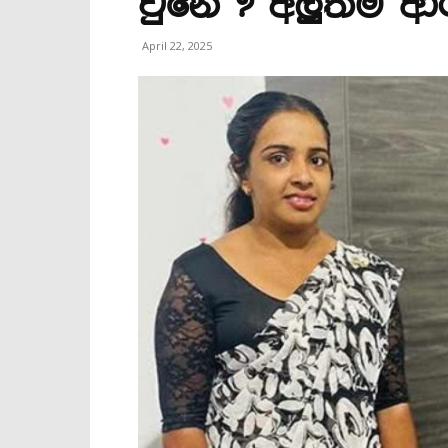
වුනේ ? අලුත්ම ආ
April 22, 2025