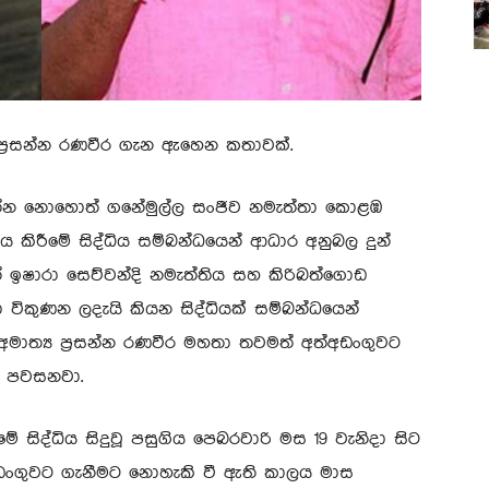
ය ප්‍රසන්න රණවීර ගැන ඇහෙන කතාවක්.
ත්න නොහොත් ගනේමුල්ල සංජීව නමැත්තා කොළඹ
කිරීමේ සිද්ධිය සම්බන්ධයෙන් ආධාර අනුබල දුන්
ඉෂාරා සෙව්වන්දි නමැත්තිය සහ කිරිබත්ගොඩ
ා විකුණන ලදැයි කියන සිද්ධියක් සම්බන්ධයෙන්
අමාත්‍ය ප්‍රසන්න රණවීර මහතා තවමත් අත්අඩංගුවට
ය පවසනවා.
ේ සිද්ධිය සිදුවූ පසුගිය පෙබරවාරි මස 19 වැනිදා සිට
ඩංගුවට ගැනීමට නොහැකි වී ඇති කාලය මාස