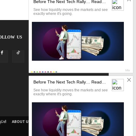
OLLOW US
ුවත්
ABOUT US
ETHICS POLICY