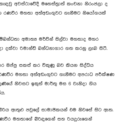
ැඳවු අවස්ථාවේදී මහෙස්ත්‍රාත් කංචනා නිරංජලා ද
‍රසන්න රණවීර මහතා අත්අඩංගුවට ගැනීමට නියෝගයක්
්බන්ධතා අමාත්‍ය මර්වින් සිල්වා මහතාද මහර
දා දක්වා රිමාන්ඩ් බන්ධනාගාර ගත කරනු ලැබ සිටී.
 ඔප්පු සකස් කර විකුණූ බව කියන සිද්ධිය
සන්න රණවීර මහතා අත්අඩංගුවට ගැනීමට අපරාධ පරීක්ෂණ
ියේ නිවසට ඉකුත් මාර්තු මස 6 වැනිදා ගිය
ය.
බිරිය ඇතුළු පවුලේ සාමාජිකයන් එම නිවසේ සිට ඇත.
ණවීර මහතාගේ බිරිඳගෙන් සහ රියදුරුගෙන්