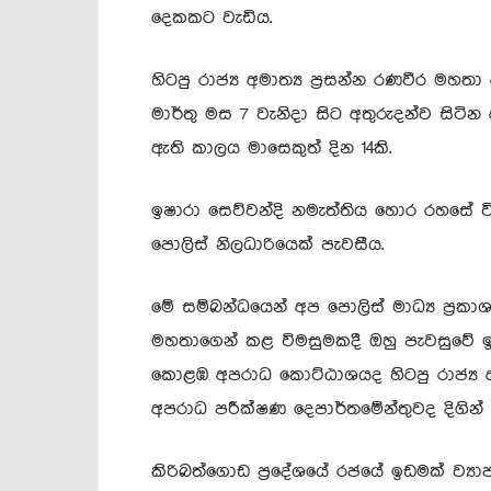
දෙකකට වැඩිය.
හිටපු රාජ්‍ය අමාත්‍ය ප්‍රසන්න රණවීර ම
මාර්තු මස 7 වැනිදා සිට අතුරුදන්ව සිට
ඇති කාලය මාසෙකුත් දින 14කි.
ඉෂාරා සෙව්වන්දි නමැත්තිය හොර රහසේ
පොලිස් නිලධාරියෙක් පැවසීය.
මේ සම්බන්ධයෙන් අප පොලිස් මාධ්‍ය ප්‍රකා
මහතාගෙන් කළ විමසුමකදී ඔහු පැවසුවේ ඉ
කොළඹ අපරාධ කොට්ඨාශයද හිටපු රාජ්‍ය අ
අපරාධ පරීක්ෂණ දෙපාර්තමේන්තුවද දිගින්
කිරිබත්ගොඩ ප්‍රදේශයේ රජයේ ඉඩමක් ව්‍යාජ