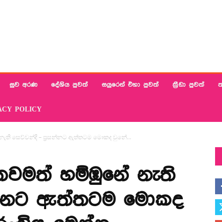
සුව අරණ
දේශිය පුවත්
සයුරෙන් එහා පුවත්
ක්‍රීඩා පුවත්
ත
ACY POLICY
ති සෙව්වන්දි – ප්‍රසන්නට ඇත්තටම මොකද වුනේ...
වමත් හම්ඹුනේ නැති
රසන්නට ඇත්තටම මොකද