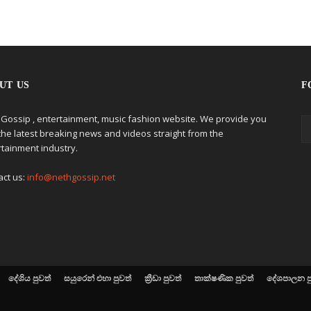
UT US
F
 Gossip , entertainment, music fashion website. We provide you
the latest breaking news and videos straight from the
rtainment industry.
act us:
info@nethgossip.net
දේශිය පුවත්
සයුරෙන් එහා පුවත්
ක්‍රීඩා පුවත්
තාක්ෂණික පුවත්
දේශපාලන ප