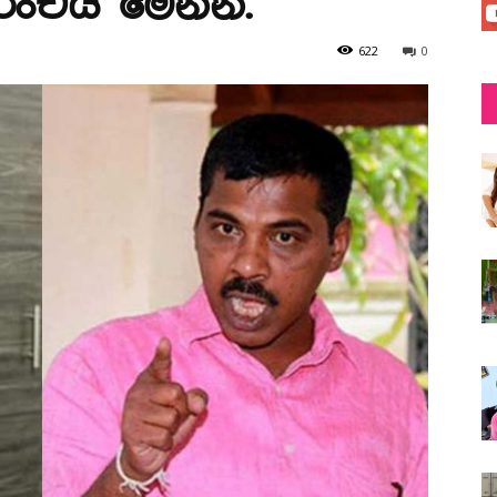
රංචිය මෙන්න.
622
0