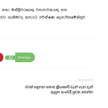
 සභා මන්ත්‍රීවරයෙකු ව්‍යාපාරිකයකු සහ
ුවට ගැනීමටද අපරාධ පරීක්ෂණ දෙපාර්තමේන්තුව
WhatsApp
Next article
රටක් හඳුනන සමාජ ක්‍රියාකාරි ඩෑන් ගැන දැන්
ඇසුන සංවේදී පුවත මෙන්න