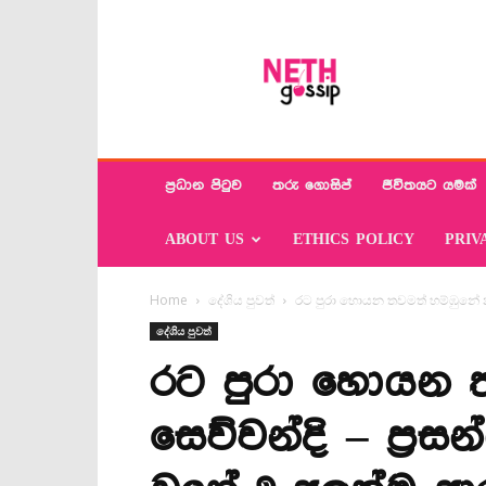
Neth
Gossip
ප්‍රධාන පිටුව
තරු ගොසිප්
ජීවිතයට යමක්
ABOUT US
ETHICS POLICY
PRIV
Home
දේශිය පුවත්
රට පුරා හොයන තවමත් හම්ඹුනේ නැ
දේශිය පුවත්
රට පුරා හොයන ත
සෙව්වන්දි – ප්‍