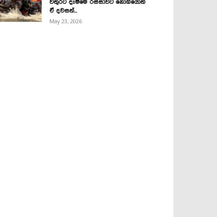
වතුරට දැම්මෙ රස්සාවට නොගියොත්
ඒ දවසත්...
May 23, 2026