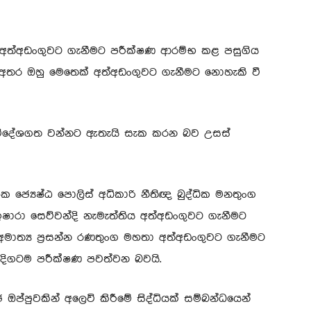
හතා අත්අඩංගුවට ගැනීමට පරීක්ෂණ ආරම්භ කළ පසුගිය
ින අතර ඔහු මෙතෙක් අත්අඩංගුවට ගැනීමට නොහැකි වී
 විදේශගත වන්නට ඇතැයි සැක කරන බව උසස්
ශක ජ්‍යෙෂ්ඨ පොලිස් අධිකාරි නීතිඥ බුද්ධික මනතුංග
ෂාරා සෙව්වන්දි නැමැත්තිය අත්අඩංගුවට ගැනීමට
මාත්‍ය ප්‍රසන්න රණතුංග මහතා අත්අඩංගුවට ගැනීමට
 දිගටම පරීක්ෂණ පවත්වන බවයි.
 ඔප්පුවකින් අලෙවි කිරීමේ සිද්ධියක් සම්බන්ධයෙන්