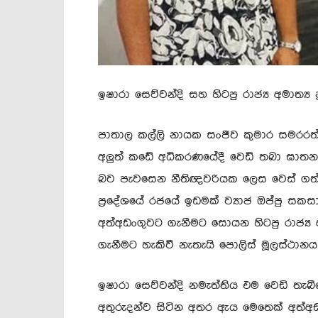
ඉෂාරා සෙව්වන්දි සහ හිටපු රාජ්‍ය අමාත්‍
පාතාල කල්ලි නායක සංජීව කුමාර සමරර
අලුත් කඩේ අධිකරණයේදී වෙඩි තබා ඝාතනය 
බව පැවසෙන නීතිඥවරියක ලෙස වෙස් ගත් 
ප්‍රදේශයේ රජයේ ඉඩමක් ව්‍යාජ ඔප්පු සකස
අත්අඩංගුවට ගැනීමට සොයන හිටපු රාජ්‍ය 
ගැනීමට හැකිවී නැතැයි පොලිස් මූලස්ථාන
ඉෂාරා සෙව්වන්දි නමැත්තිය එම වෙඩි තැබීම
අතුරුදන්ව සිටින අතර ඇය මෙතෙක් අත්අ