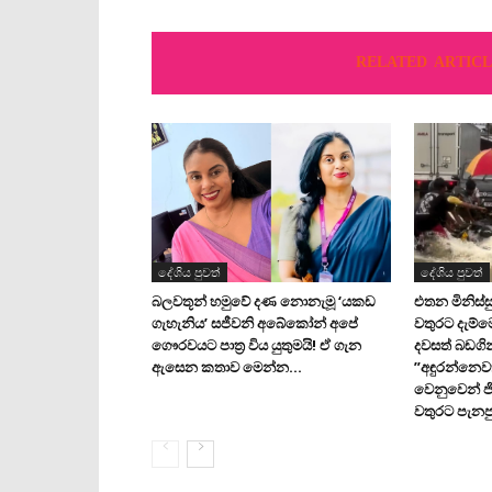
RELATED ARTICL
දේශිය පුවත්
දේශිය පුවත්
බලවතූන් හමුවේ දණ නොනැමූ ‘යකඩ
එතන මිනිස්සු
ගැහැනිය’ සජීවනි අබේකෝන් අපේ
වතුරට දැම්
ගෞරවයට පාත්‍ර විය යුතුමයි! ඒ ගැන
දවසත් බඩගි
ඇසෙන කතාව මෙන්න…
”අඳුරන්නෙව
වෙනුවෙන් ජ
වතුරට පැනපු