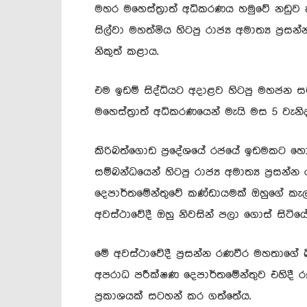
මහර මහෙස්ත්‍රාත් අධිකරණය හමුවේ නඩුව ක
සිල්වා මහත්මිය හිටපු රාජ්‍ය අමාත්‍ය ප්
නිකුත් කළාය.
එම ඉඩම් සිද්ධියට අදාළව හිටපු මහජන සම
මහෙස්ත්‍රාත් අධිකරණයෙන් මැයි මස 5 වැනි
කිරිබත්ගොඩ ප්‍රදේශයේ රජයේ ඉඩමකට හොර
සම්බන්ධයෙන් හිටපු රාජ්‍ය අමාත්‍ය ප්‍ර
දෙපාර්තමේන්තුවේ කණ්ඩායමක් ඔහුගේ කැලණ
අවස්ථාවේදී ඔහු නිවසින් පලා ගොස් සිටියේ
මේ අවස්ථාවේදී ප්‍රසන්න රණවීර මහතාගේ 
අපරාධ පරීක්ෂණ දෙපාර්තමේන්තුව එහිදී ර
ප්‍රකාශයක් සටහන් කර ගත්තේය.