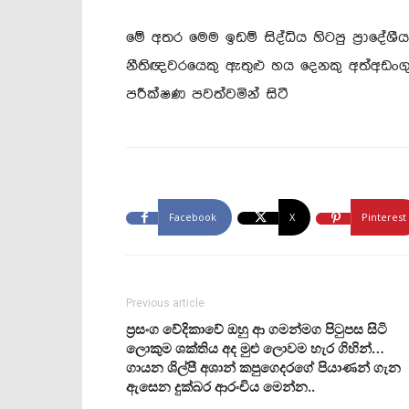
මේ අතර මෙම ඉඩම් සිද්ධිය හිටපු ප්‍රාදේශීය
නීතිඥවරයෙකු ඇතුළු හය දෙනකු අත්අඩංග
පරීක්ෂණ පවත්වමින් සිටී
Facebook
X
Pinterest
Previous article
ප්‍රසංග වේදිකාවේ ඔහු ආ ගමන්මග පිටුපස සිටි
ලොකුම ශක්තිය අද මුළු ලොවම හැර ගිහින්…
ගායන ශිල්පී අශාන් කපුගෙදරගේ පියාණන් ගැන
ඇසෙන දුක්බර ආරංචිය මෙන්න..