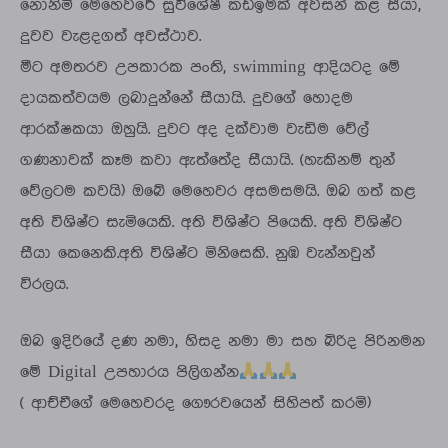
නොනිමි මෙහෙවරේ සුවිශේෂී කඩඉමක් අවසන් කළ සීයා,
දුවව වැළදගත් අවස්ථාව.
මීට අමතරව උපකාරක පංති, swimming ආදියටද මේ
දායකත්වයම ලබාදුන්නේ සීයායි. දුවගේ හොදම
ආරක්ෂකයා ඔහුයි. දුවට අද දක්වාම වැඩිම වේල්
ගණනාවක් කෑම කවා ඇත්තේද සීයායි. (හැකිනම් තුන්
වේලටම කවයි) ඔබේ මෙහෙවර අසමසමයි. ඔබ ගත් කළ
අති විශිෂ්ට සැමියෙකි. අති විශිෂ්ට පියෙකි. අති විශිෂ්ට
සීයා කෙනෙකි.අති විශිෂ්ට මිනිසෙකි. නුඹ වැන්නවුන්
විරලය.
ඔබ ඉදිරියේ දණ නමා, හිසද නමා මා සහ බිරිද පිරිනමන
මේ Digital උපහාරය පිලිගන්න
( ආච්චීගේ මෙහෙවරද ගෞරවයෙන් සිහිපත් කරමි)