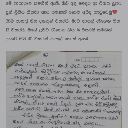
මේ ඡායාරූප සමගින් ඇති, ඔබ අද ගෙදර ආ විගස දුවට
දුන් ලිපිය කියවා ඇය පමණක් නොව අපිද හැඩුවෙමු
(ඔබ පාසල් ගිය දහතුන් වසරයි, මාව පාසල් රැගෙන ගිය
13 වසරයි, මගේ දුවව රැගෙන ගිය 14 වසරයි සමගින්
දැනට ඔබ 40 වසරක් පාසල් ගොස් ඇත)