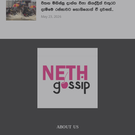
එතන මිනිස්සු දාන්න එපා කියද්දිත් වතුරට
දැම්මෙ රස්සාවට නොගියොත් ඒ දවසත්...
May 23, 2026
ABOUT US