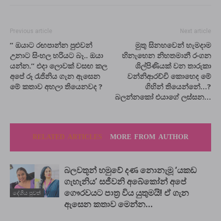
Previous article
Next article
” ඔයාට රඟපාන්න පුළුවන්
මුතු සිනහවෙන් හැමදාම
උනාට සිංහල හරියට බෑ.. ඔයා
හිනැහෙන නිහතමානී රංගන
යන්න.” එදා ලොවක් වසඟ කල
ශිල්පිණියක් වන තාරුකා
අපේ රූ රැජිනිය ගැන ඇසෙන
වන්නිආරච්චි කොහෙද මේ
මේ කතාව අහලා තියෙනවද ?
ගිහින් තියෙන්නේ…?
බලන්නකෝ එයාගේ ලස්සන…
RELATED ARTICLES
MORE FROM AUTHOR
බලවතූන් හමුවේ දණ නොනැමූ ‘යකඩ
ගැහැනිය’ සජීවනි අබේකෝන් අපේ
ගෞරවයට පාත්‍ර විය යුතුමයි! ඒ ගැන
දේශිය පුවත්
ඇසෙන කතාව මෙන්න…