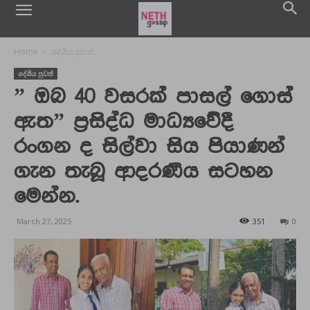
Home
දේශිය පුවත්
දේශිය පුවත්
” ඔබ 40 වසරක් පාසල් ගොස්
ඇත” ප්‍රසිද්ධ මාධ්‍යවේදී
රංගන ද සිල්වා සිය පියාණන්
ගැන තැබූ ආදරණීය සටහන
මෙන්න.
March 27, 2025
351
0