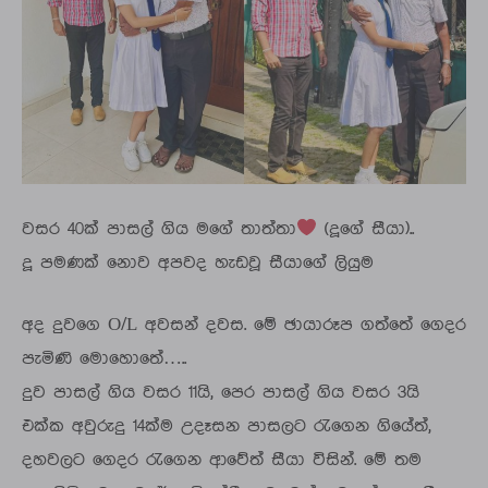
වසර 40ක් පාසල් ගිය මගේ තාත්තා
(දූගේ සීයා)..
දූ පමණක් නොව අපවද හැඩවූ සීයාගේ ලියුම
අද දුවගෙ O/L අවසන් දවස. මේ ඡායාරූප ගත්තේ ගෙදර
පැමිණි මොහොතේ…..
දුව පාසල් ගිය වසර 11යි, පෙර පාසල් ගිය වසර 3යි
එක්ක අවුරුදු 14ක්ම උදෑසන පාසලට රැගෙන ගියේත්,
දහවලට ගෙදර රැගෙන ආවේත් සීයා විසින්. මේ තම