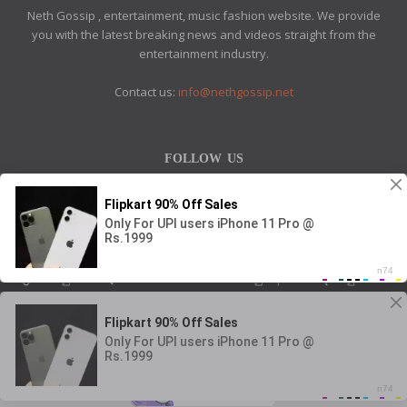
Neth Gossip , entertainment, music fashion website. We provide
you with the latest breaking news and videos straight from the
entertainment industry.
Contact us:
info@nethgossip.net
FOLLOW US
ප්‍රධාන පිටුව
තරු ගොසිප්
ජීවිතයට යමක්
සුව අරණ
දේශිය පුවත්
සයුරෙන් එහා පුවත්
ක්‍රීඩා පුවත්
තාක්ෂණික පුවත්
දේශපාලන පුවත්
ABOUT US
ETHICS POLICY
PRIVACY POLICY
© Neth Gossip News Theme by Design Host Master Web LLC