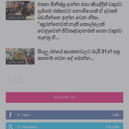
එතන මිනිස්සු දාන්න එපා කියද්දිත් වතුරට
දැම්මෙ රස්සාවට නොගියොත් ඒ දවසත්
බඩගින්නෙ ඉන්න වෙන නිසා.
දේශිය පුවත්
”අඳුරන්නෙවත් නැති කොල්ලෙක්
වෙනුවෙන් ජිවිතඅවදානමත් ගෙන වතුරට
පැනපු ඒ...
සියලු රජයේ ආයතනවලට මැයි 31න් පසු
තහනම් වෙන දේ මෙන්න…
දේශිය පුවත්
FOLLOW US
0
Fans
LIKE
0
Followers
FOLLOW