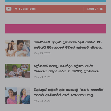
0
Subscribers
SUBSCRIBE
LATEST NEWS
හැමෝගෙම ආදරේ දිනාගත්ත ‘ඉෂි අම්මා’ මව්
පදවියට! දිව්‍යංකාගේ ජීවිතේ ලස්සනම සිහිනය...
May 23, 2026
ලෝකයක් හැඬවූ සහෝදර ප්‍රේමය: නංගිව
වඩාගෙන අකුරු කරන 10 හැවිරිදි දියණියගේ...
May 23, 2026
බලවතූන් හමුවේ දණ නොනැමූ ‘යකඩ ගැහැනිය’
සජීවනි අබේකෝන් අපේ ගෞරවයට පාත්‍ර...
May 23, 2026