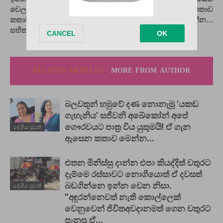
වෙලා… ඒ ගැන ඇසෙන අලුත්ම
අනුශ්ක කියපු සුපිරි කතාව
කතාව මෙන්න… ජායාරූප
මෙන්න…
සහිතයි.
RELATED ARTICLES
MORE FROM AUTHOR
බලවතූන් හමුවේ දණ නොනැමූ ‘යකඩ
ගැහැනිය’ සජීවනි අබේකෝන් අපේ
ගෞරවයට පාත්‍ර විය යුතුමයි! ඒ ගැන
දේශිය පුවත්
ඇසෙන කතාව මෙන්න…
එතන මිනිස්සු දාන්න එපා කියද්දිත් වතුරට
දැම්මෙ රස්සාවට නොගියොත් ඒ දවසත්
බඩගින්නෙ ඉන්න වෙන නිසා.
දේශිය පුවත්
”අඳුරන්නෙවත් නැති කොල්ලෙක්
වෙනුවෙන් ජිවිතඅවදානමත් ගෙන වතුරට
පැනපු ඒ...