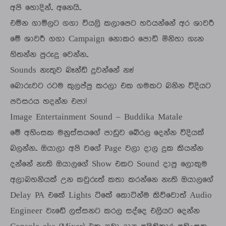
අපි හොදින්.. අනෙයි..
එම්න ගාම්ලට ගගා වියලි කලාපෙට හරියන්නේ අර ශාවරී
මේ ශාවරී ගගා Campaign නොකර පොඩි මිනිහා ගැන
හිතන්න පුරුදු වෙන්න..
Sounds නැතුව බෑන්ඩ් දුවන්නේ නෑ!
බොරුවට රටම කුලප්පු කරලා එක ගමකට බනින විදියට
පරිසරය හදන්න එපා!
Image Entertainment Sound – Buddika Matale
මේ අහිංසක මනුස්සයගේ පාඩුව බේරල දෙන්න විදියක්
බලන්න.. ඔයාලා අපි වගේ Page වලා දාල දුක කියන්න
දන්නේ නැති ඔයාලගේ Show එකට Sound දාපු ලොකුම
අලාබහනියක් උන කවුරුත් කතා කරන්නෙ නැති ඔයාලගේ
Delay PA එකේ Lights ටිකේ කොටින්ම කිව්වොත් Audio
Engineer වැඩේ ලස්සනට කරල සද්දෙ එලියට දෙන්න