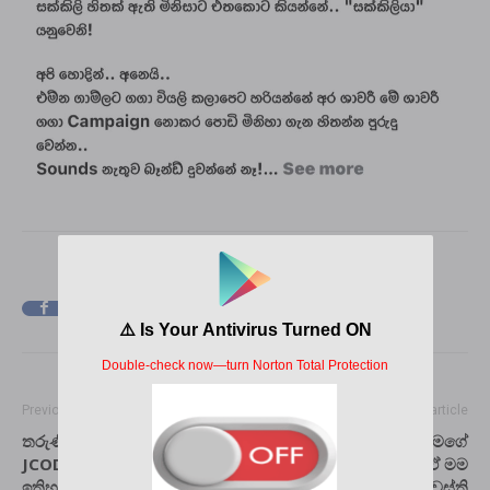
Facebook
X
Pinterest
Previous article
Next article
තරුණියන්ගේ අලුත්ම වීරයා
“මම මෙයා. මෙච්චරයි මගේ
JCODY. ඔහු අද ලාංකීය
ගාන. කැමතිනම් ගන්න.” ඒ මම
ඉතිහාසය වෙනස් කල තරුවක්
හදාගත්ත තැන…” – වස්ති