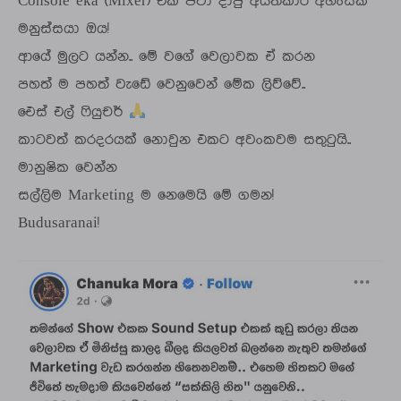
Console eka (Mixer) එක පවා දාපු අයිතිකාර අහිංසක
මනුස්සයා ඔය!
ආයේ මුලට යන්න.. මේ වගේ වෙලාවක ඒ කරන
පහත් ම පහත් වැඩේ වෙනුවෙන් මේක ලිව්වේ..
ඓස් එල් ෆියුචර්
කාටවත් කරදරයක් නොවුන එකට අවංකවම සතුටුයි..
මානුෂික වෙන්න
සල්ලිම Marketing ම නෙමෙයි මේ ගමන!
Budusaranai!