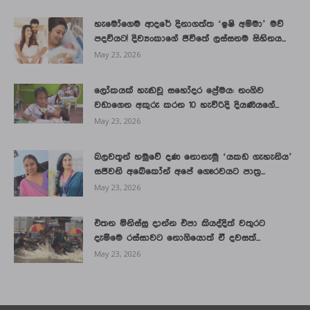
හැමෝගෙම ආදරේ දිනාගත්ත ‘ඉෂි අම්මා’ මව්
පදවියට! දිව්‍යංකාගේ ජීවිතේ ලස්සනම සිහිනය...
May 23, 2026
ලෝකයක් හැඬවූ සහෝදර ප්‍රේමය: නංගිව
වඩාගෙන අකුරු කරන 10 හැවිරිදි දියණියගේ...
May 23, 2026
බලවතූන් හමුවේ දණ නොනැමූ ‘යකඩ ගැහැනිය’
සජීවනි අබේකෝන් අපේ ගෞරවයට පාත්‍ර...
May 23, 2026
එතන මිනිස්සු දාන්න එපා කියද්දිත් වතුරට
දැම්මෙ රස්සාවට නොගියොත් ඒ දවසත්...
May 23, 2026