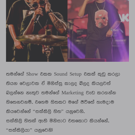
තමන්ගේ Show එකක Sound Setup එකක් කුඩු කරලා
තියන වෙලාවක ඒ මිනිස්සු කාලද බීලද කියලවත්
බලන්නෙ නැතුව තමන්ගේ Marketing වැඩ කරගන්න
හිතෙනවනම්.. එහෙම හිතකට මගේ ජීවිතේ හැමදාම
කියවෙන්නේ “සක්කිලි හිත” යනුවෙනි..
සක්කිලි හිතක් ඇති මිනිසාට එතකොට කියන්නේ..
“සක්කිලියා” යනුවෙනි!