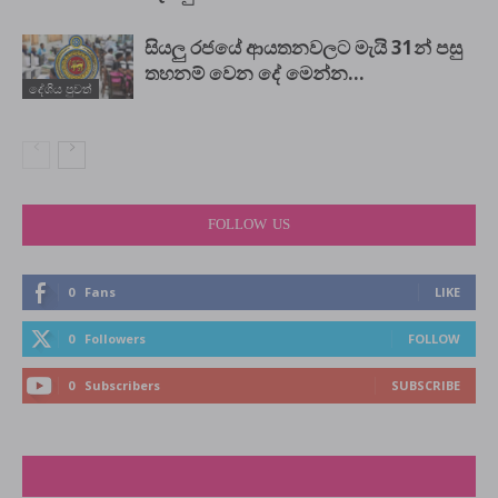
සියලු රජයේ ආයතනවලට මැයි 31න් පසු
තහනම් වෙන දේ මෙන්න…
දේශිය පුවත්
FOLLOW US
0
Fans
LIKE
0
Followers
FOLLOW
0
Subscribers
SUBSCRIBE
LATEST NEWS