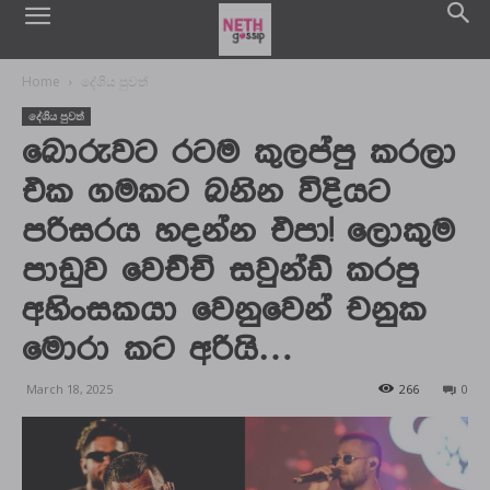
Home
දේශිය පුවත්
දේශිය පුවත්
බොරුවට රටම කුලප්පු කරලා
එක ගමකට බනින විදියට
පරිසරය හදන්න එපා! ලොකුම
පාඩුව වෙච්චි සවුන්ඩ් කරපු
අහිංසකයා වෙනුවෙන් චනුක
මොරා කට අරියි…
March 18, 2025
266
0