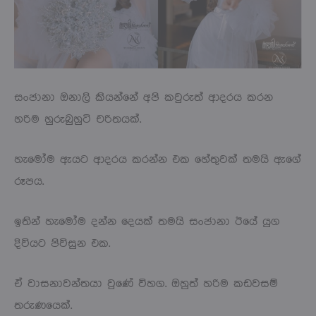
සංජානා ඔනාලි කියන්නේ අපි කවුරුත් ආදරය කරන
හරිම හුරුබුහුටි චරිතයක්.
හැමෝම ඇයට ආදරය කරන්න එක හේතුවක් තමයි ඇගේ
රූපය.
ඉතින් හැමෝම දන්න දෙයක් තමයි සංජානා ඊයේ යුග
දිවියට පිවිසුන එක.
ඒ වාසනාවන්තයා වුණේ විහග. ඔහුත් හරිම කඩවසම්
තරුණයෙක්.