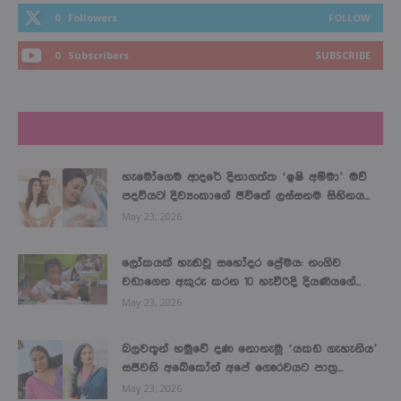
0
Followers
FOLLOW
0
Subscribers
SUBSCRIBE
LATEST NEWS
හැමෝගෙම ආදරේ දිනාගත්ත ‘ඉෂි අම්මා’ මව්
පදවියට! දිව්‍යංකාගේ ජීවිතේ ලස්සනම සිහිනය...
May 23, 2026
ලෝකයක් හැඬවූ සහෝදර ප්‍රේමය: නංගිව
වඩාගෙන අකුරු කරන 10 හැවිරිදි දියණියගේ...
May 23, 2026
බලවතූන් හමුවේ දණ නොනැමූ ‘යකඩ ගැහැනිය’
සජීවනි අබේකෝන් අපේ ගෞරවයට පාත්‍ර...
May 23, 2026