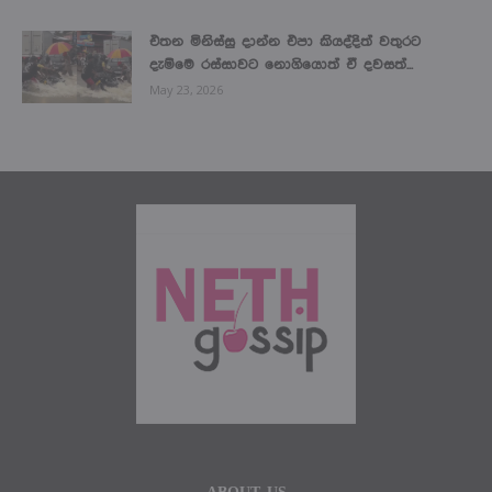
එතන මිනිස්සු දාන්න එපා කියද්දිත් වතුරට
දැම්මෙ රස්සාවට නොගියොත් ඒ දවසත්...
May 23, 2026