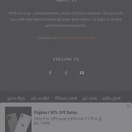
ABOUT US
Neth Gossip , entertainment, music fashion website. We provide
you with the latest breaking news and videos straight from the
entertainment industry.
Contact us:
info@nethgossip.net
FOLLOW US
ප්‍රධාන පිටුව
තරු ගොසිප්
ජීවිතයට යමක්
සුව අරණ
දේශිය පුවත්
සයුරෙන් එහා පුවත්
ක්‍රීඩා පුවත්
තාක්ෂණික පුවත්
දේශපාලන පුවත්
ABOUT US
ETHICS POLICY
PRIVACY POLICY
© Neth Gossip News Theme by Design Host Master Web LLC