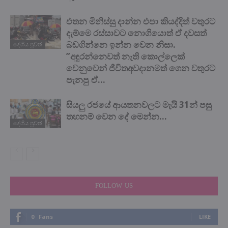
එතන මිනිස්සු දාන්න එපා කියද්දිත් වතුරට
දැම්මෙ රස්සාවට නොගියොත් ඒ දවසත්
බඩගින්නෙ ඉන්න වෙන නිසා.
දේශිය පුවත්
”අඳුරන්නෙවත් නැති කොල්ලෙක්
වෙනුවෙන් ජිවිතඅවදානමත් ගෙන වතුරට
පැනපු ඒ...
සියලු රජයේ ආයතනවලට මැයි 31න් පසු
තහනම් වෙන දේ මෙන්න…
දේශිය පුවත්
FOLLOW US
0
Fans
LIKE