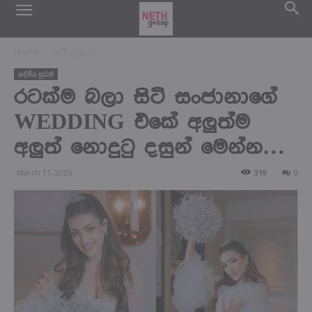
Home
දේශිය පුවත්
දේශිය පුවත්
රටක්ම බලා සිටි සංජානාගේ
WEDDING එකේ අලුත්ම
අලුත් නොදුටු දසුන් මෙන්න…
March 11, 2025
319
0