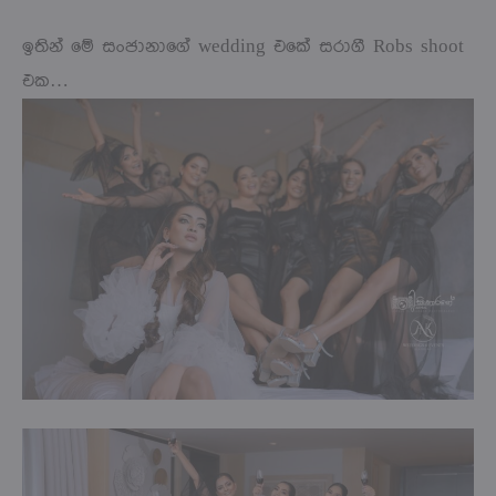
ඉතින් මේ සංජානාගේ wedding එකේ සරාගී Robs shoot
එක…